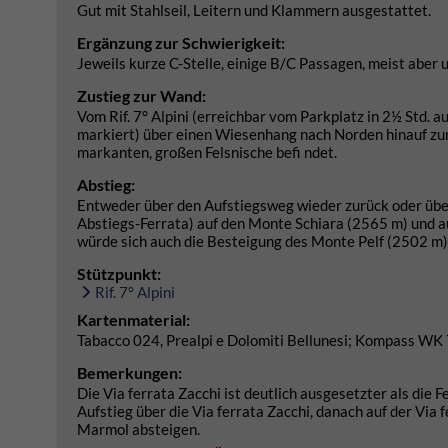
Gut mit Stahlseil, Leitern und Klammern ausgestattet.
Ergänzung zur Schwierigkeit:
Jeweils kurze C-Stelle, einige B/C Passagen, meist aber 
Zustieg zur Wand:
Vom Rif. 7° Alpini (erreichbar vom Parkplatz in 2½ Std.
markiert) über einen Wiesenhang nach Norden hinauf zum
markanten, großen Felsnische befi ndet.
Abstieg:
Entweder über den Aufstiegsweg wieder zurück oder übe
Abstiegs-Ferrata) auf den Monte Schiara (2565 m) und au
würde sich auch die Besteigung des Monte Pelf (2502 m) 
Stützpunkt:
Rif. 7° Alpini
Kartenmaterial:
Tabacco 024, Prealpi e Dolomiti Bellunesi; Kompass WK 7
Bemerkungen:
Die Via ferrata Zacchi ist deutlich ausgesetzter als die 
Aufstieg über die Via ferrata Zacchi, danach auf der Via 
Marmol absteigen.