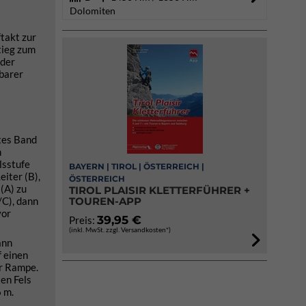
Dolomiten
ftakt zur
tieg zum
 der
lbarer
htes Band
n
lsstufe
BAYERN | TIROL | ÖSTERREICH |
eiter (B),
ÖSTERREICH
(A) zu
TIROL PLAISIR KLETTERFÜHRER +
/C), dann
TOUREN-APP
vor
39,95 €
Preis:
(inkl. MwSt. zzgl. Versandkosten*)
ann
f einen
ur Rampe.
en Fels
6 m.