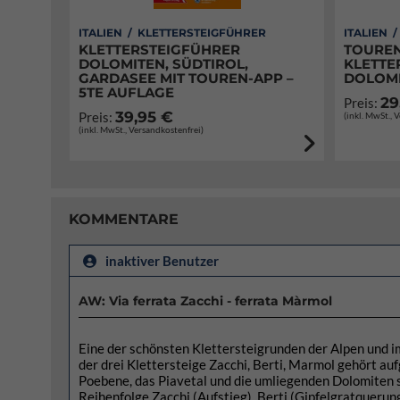
ITALIEN / KLETTERSTEIGFÜHRER
ITALIEN 
KLETTERSTEIGFÜHRER
TOUREN
DOLOMITEN, SÜDTIROL,
KLETTE
GARDASEE MIT TOUREN-APP –
DOLOM
5TE AUFLAGE
29
Preis:
39,95 €
Preis:
(inkl. MwSt., 
(inkl. MwSt., Versandkostenfrei)
KOMMENTARE
inaktiver Benutzer
AW: Via ferrata Zacchi - ferrata Màrmol
Eine der schönsten Klettersteigrunden der Alpen und i
der drei Klettersteige Zacchi, Berti, Marmol gehört au
Poebene, das Piavetal und die umliegenden Dolomiten s
Reihenfolge Zacchi (Aufstieg), Berti (Gipfelgratquerun