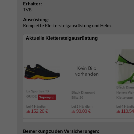
Erhalter:
TVB
Ausrüstung:
Komplette Klettersteigausrüstung und Helm.
Aktuelle Klettersteigausrüstung
Black Dia
La Sportiva TX
Black Diamond
Herren Vis
GUIDE
Supergrip
Blitz 20
Klettergurt
bei 4 Händlern
bei 2 Händlern
bei 4 Händl
152,20 €
90,00 €
110,54
ab
ab
ab
Bemerkung zu den Versicherungen: