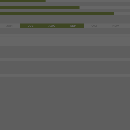
JUN
JUL
AUG
SEP
OKT
NOV