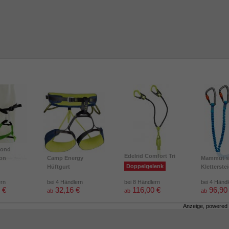
mond
Edelrid Comfort Tri
ion
Camp Energy
Mammut s
Doppelgelenk
Hüftgurt
Kletterste
ern
bei 4 Händlern
bei 8 Händlern
bei 4 Händ
 €
32,16 €
116,00 €
96,90
ab
ab
ab
Anzeige, powered