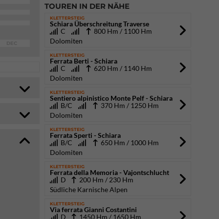
TOUREN IN DER NÄHE
KLETTERSTEIG
Schiara Überschreitung Traverse
C
800 Hm / 1100 Hm
Dolomiten
DEC
KLETTERSTEIG
Ferrata Berti - Schiara
C
620 Hm / 1140 Hm
Dolomiten
KLETTERSTEIG
Sentiero alpinistico Monte Pelf - Schiara
B/C
370 Hm / 1250 Hm
Dolomiten
KLETTERSTEIG
Ferrata Sperti - Schiara
B/C
650 Hm / 1000 Hm
Dolomiten
KLETTERSTEIG
Ferrata della Memoria - Vajontschlucht
D
200 Hm / 230 Hm
Südliche Karnische Alpen
KLETTERSTEIG
Via ferrata Gianni Costantini
D
1450 Hm / 1650 Hm