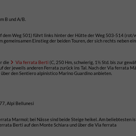
um B und A/B.
 auf dem Weg 501) führt links hinter der Hütte der Weg 503-514 (rot/
 gemeinsamen Einstieg der beiden Touren, der sich rechts neben ei
r die
Via ferrata Berti
(C, 250 Hm, schwierig, 1½ Std. bis zur gewä
f der jeweils anderen Ferrata zurück ins Tal. Nach der Via ferrata M
über den Sentiero alpinistico Marino Guardino anbieten.
7, Alpi Bellunesi
Ferrata Marmol; bei Nässe sind beide Steige heikel. Am beliebtesten is
ferrata Berti auf den Monte Schiara und über die Via ferrata