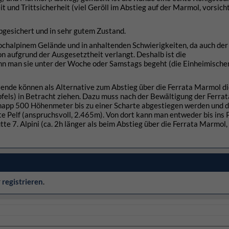
 und Trittsicherheit (viel Geröll im Abstieg auf der Marmol, vorsich
bgesichert und in sehr gutem Zustand.
ochalpinem Gelände und in anhaltenden Schwierigkeiten, da auch der
on aufgrund der Ausgesetztheit verlangt. Deshalb ist die
enn man sie unter der Woche oder Samstags begeht (die Einheimische
tende können als Alternative zum Abstieg über die Ferrata Marmol d
pfels) in Betracht ziehen. Dazu muss nach der Bewältigung der Ferrat
 knapp 500 Höhenmeter bis zu einer Scharte abgestiegen werden und 
te Pelf (anspruchsvoll, 2.465m). Von dort kann man entweder bis ins 
tte 7. Alpini (ca. 2h länger als beim Abstieg über die Ferrata Marmol, 
r
registrieren
.