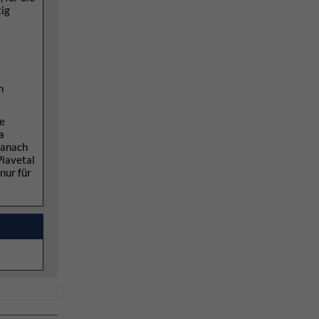
tig
n
ie
a
danach
Piavetal
nur für