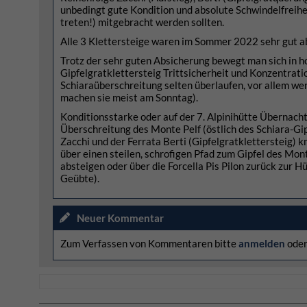
unbedingt gute Kondition und absolute Schwindelfreiheit
treten!) mitgebracht werden sollten.
Alle 3 Klettersteige waren im Sommer 2022 sehr gut a
Trotz der sehr guten Absicherung bewegt man sich in h
Gipfelgratklettersteig Trittsicherheit und Konzentrati
Schiaraüberschreitung selten überlaufen, vor allem w
machen sie meist am Sonntag).
Konditionsstarke oder auf der 7. Alpinihütte Übernach
Überschreitung des Monte Pelf (östlich des Schiara-Gi
Zacchi und der Ferrata Berti (Gipfelgratklettersteig)
über einen steilen, schrofigen Pfad zum Gipfel des Mon
absteigen oder über die Forcella Pis Pilon zurück zur Hü
Geübte).
Neuer Kommentar
Zum Verfassen von Kommentaren bitte
anmelden
ode