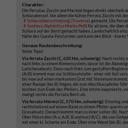
Charakter:
Die Ferratas Zacchi und Marmol liegen direkt oberhalb d
Schiarakessel. Vor allem die kühne Ferrata Zacchi mit de
Schiaraüberschreitung (Traverse)
gemacht. Die Ferrat
Sentiero Alpinistico Monte Pelf
) für all jene, die übe
Schiara auf der Berti gemacht haben. Landschaftlich einz
Nähe des Gusela-Felsturmes und kann den Blick - klares
Genaue Routenbeschreibung:
Siehe Topo!
Via ferrata Zacchi (C, 620 Hm, schwierig):
Nach rechts i
nach links zu einem Rinnensystem, davor ist die Abzweig
Latschenabsatz. Dann nach links zum gestuften Beginn 
(A/B) kommt man zur Schlüsselstelle - einer mit Seil vers
bis man auf einen markanten Grat mit Steinmann kommt. 
einer Rampe (bis B) folgen, die zum Abschlusspfeiler füh
leichter zum Ende des Pfeilers. Eine letzte exponierte, v
zweigt rechts die Ferrata Berti ab.
Via ferrata Màrmol (C, 570 Hm, schwierig):
Einstieg und
rechtshaltend auf einem Band zu einem Pfeiler queren und 
Grasabsatz. Danach kommt man zu einer Leiter (B). Nach 
Über Felsstufen (A u. A/B, B und kurz B/C), die von Gehp
mit einer kl. Scharte am Ende. Über eine Wand (bis B), 