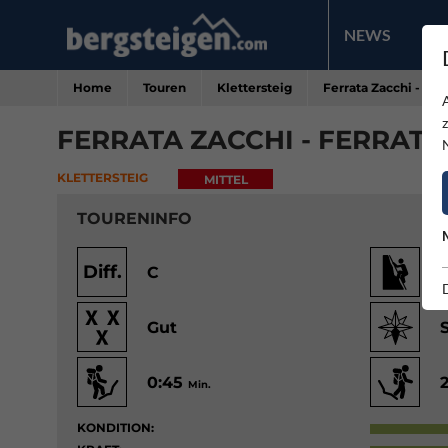
NEWS
PR
Home
Touren
Klettersteig
Ferrata Zacchi - Fer
FERRATA ZACCHI - FERRAT
KLETTERSTEIG
MITTEL
TOURENINFO
Diff.
C
Gut
0:45
Min.
KONDITION: