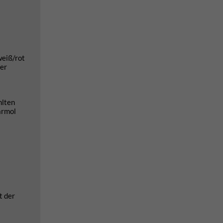
weiß/rot
ner
hlten
àrmol
t der