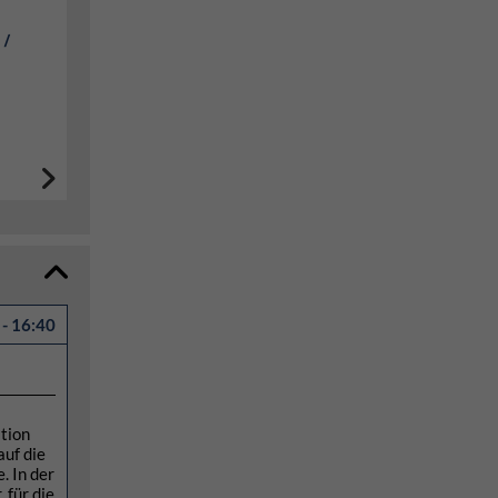
 /
- 16:40
tion
auf die
. In der
 für die