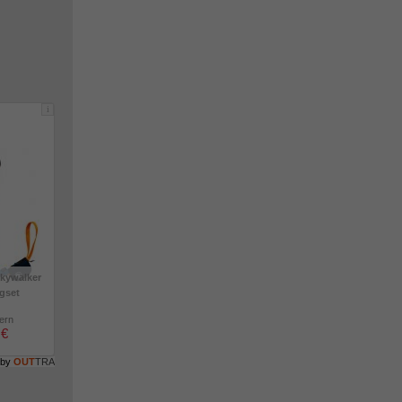
i
kywalker
igset
lern
 €
 by
OUT
TRA