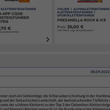
/ KLETTERSTEIGFÜHRER
ITALIEN / ALPINKLETTERFÜHRER
KLETTERSTEIGFÜHRER /
-APP CODE
SPORTKLETTERFÜHRER
RSTEIGFÜHRER
PRESANELLA ROCK & ICE
ITEN
35,00 €
Preis:
,70 €
(inkl. MwSt. zzgl. Versandkosten*)
Versandkostenfrei)
08.09.2022 
mmer noch ein Geheimtipp: die Schiaraüberschreitung in der Kombina
fgrund der fantastischen Landschaft, der beeindruckenden Tiefblicke 
owie der schönen Kletterei zu den Top 3 der Dolomiten-Klettersteige
g) und Marmol (Abstieg) gemacht ist die Runde eine echte Königstour,