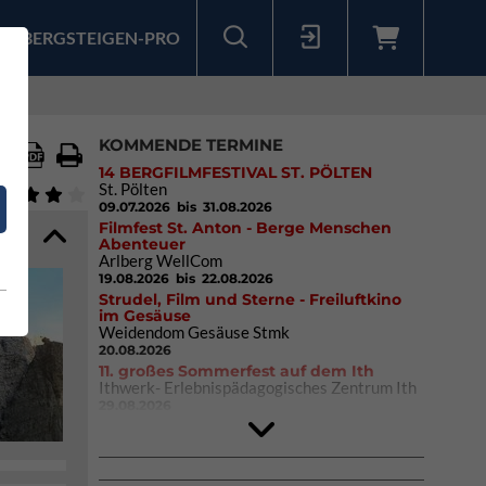
BERGSTEIGEN-PRO
Sollten Sie bereits ein Konto für unsere App haben, können Sie sich mit diesen Daten auch hier anmelden.
KOMMENDE TERMINE
14 BERGFILMFESTIVAL ST. PÖLTEN
St. Pölten
09.07.2026
bis 31.08.2026
Filmfest St. Anton - Berge Menschen
Abenteuer
Arlberg WellCom
19.08.2026
bis 22.08.2026
Strudel, Film und Sterne - Freiluftkino
im Gesäuse
Weidendom Gesäuse Stmk
20.08.2026
11. großes Sommerfest auf dem Ith
Ithwerk- Erlebnispädagogisches Zentrum Ith
29.08.2026
4Blocs KIDS 2026
DAV Kletter- & Boulderzentrum München
Süd (Thalkirchen)
26.09.2026