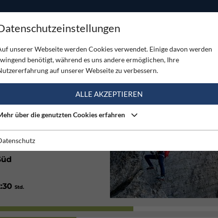
ODUKTE
TOUREN
SERVICE
SHOP
MAGAZINE
Datenschutzeinstellungen
rata Marmol - Schiara
Auf unserer Webseite werden Cookies verwendet. Einige davon werden
zwingend benötigt, während es uns andere ermöglichen, Ihre
A MARMOL - SCHIARA
Nutzererfahrung auf unserer Webseite zu verbessern.
(1)
ALLE AKZEPTIEREN
Mehr über die genutzten Cookies erfahren
620
/ 860
Hm
Hm
2:00
/ 5:15
Std.
Std.
Datenschutz
Süd
2:30
Std.