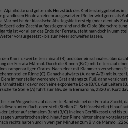
er Alpinihütte und gelten als Herzstück des Klettersteiggebietes im
m grandiosen Finale an einem ausgesetzten Pfeiler wird gerne als Au
a Marmol ist der klassische Abstiegsklettersteig (oder dient als Zus
r die Sperti oder Zacchi aufgestiegen sind und die Gipfelüberschreitung
igartig ist vor allem das Ende der Ferrata, steht man doch in unmitte
 Wetter vorausgesetzt - bis zum Meer schweifen lassen.
n den Kamin, zwei Leitern hinauf (B) und über ein schmales, überdac
ung der Ferrata Màrmol. Durch die Rinnen (B/C) mit Leitern auf eine
eines rampenartigen Grates. Nach einer mit Klammern versehenen Fe
ehenen steilen Rinne (C). Danach aufwärts (A, dann A/B) mit kurzer L
Dem immer steiler werdenden Grat anfangs zu Fuß, dann versichert 
rt. Unmittelbar davor noch eine exponierte Ecke (B/C). Auf Leitern (B
ersicherte Stelle (A) führt zum Biv. della Bernardina, 2320 m. Kurz da
 bis zum Wegweiser auf das erste Band wie bei der Ferrata Zacchi, d
diesen unten flach, oben steil (Stellen C - Schlüsselstelle) hinauf au
der Leiter auf schmalem Band (B/C) in einen Geröllkessel und bis z
assagen unterbrochen sind, hinauf zur Rinne hinter einem vorgelagert
danach rechts halten und in wenigen Minuten zum Biv. de Màrmol, 226