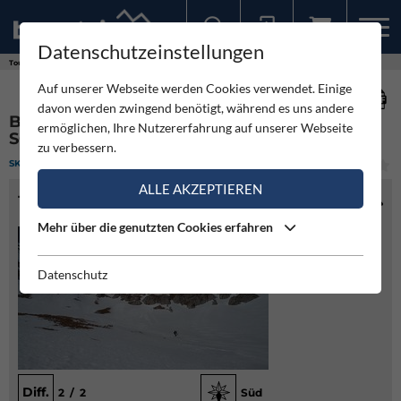
Datenschutzeinstellungen
Sollten Sie bereits ein Konto für unsere App haben, können Sie sich mit diesen Daten auch hier anmelden.
Touren
Skitour
Bockgrube - Normale Einfahrt - Schneeberg
Auf unserer Webseite werden Cookies verwendet. Einige
davon werden zwingend benötigt, während es uns andere
BOCKGRUBE - NORMALE EINFAHRT -
ermöglichen, Ihre Nutzererfahrung auf unserer Webseite
SCHNEEBERG
zu verbessern.
SKITOUR
(1)
LEICHT
ALLE AKZEPTIEREN
TOURENINFO
Mehr über die genutzten Cookies erfahren
Datenschutz
Diff.
2 / 2
Süd