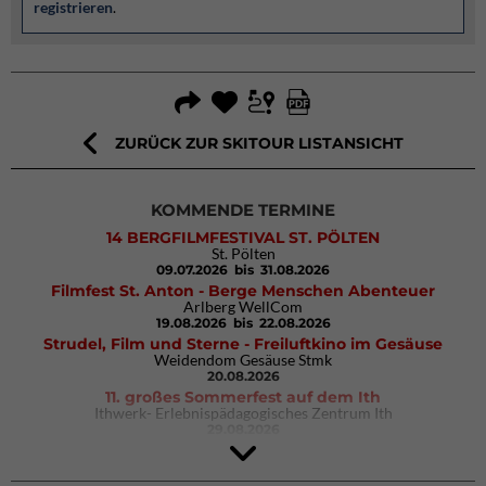
registrieren
.
ZURÜCK ZUR SKITOUR LISTANSICHT
KOMMENDE TERMINE
14 BERGFILMFESTIVAL ST. PÖLTEN
St. Pölten
09.07.2026
bis 31.08.2026
Filmfest St. Anton - Berge Menschen Abenteuer
Arlberg WellCom
19.08.2026
bis 22.08.2026
Strudel, Film und Sterne - Freiluftkino im Gesäuse
Weidendom Gesäuse Stmk
20.08.2026
11. großes Sommerfest auf dem Ith
Ithwerk- Erlebnispädagogisches Zentrum Ith
29.08.2026
4Blocs KIDS 2026
DAV Kletter- & Boulderzentrum München Süd (Thalkirchen)
26.09.2026