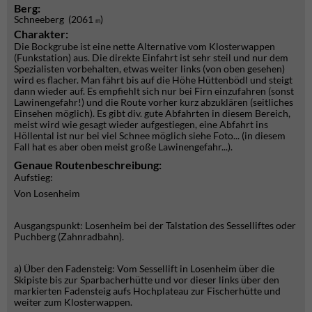
Berg:
Schneeberg (2061
)
m
Charakter:
Die Bockgrube ist eine nette Alternative vom Klosterwappen
(Funkstation) aus. Die direkte Einfahrt ist sehr steil und nur dem
Spezialisten vorbehalten, etwas weiter links (von oben gesehen)
wird es flacher. Man fährt bis auf die Höhe Hüttenbödl und steigt
dann wieder auf. Es empfiehlt sich nur bei Firn einzufahren (sonst
Lawinengefahr!) und die Route vorher kurz abzuklären (seitliches
Einsehen möglich). Es gibt div. gute Abfahrten in diesem Bereich,
meist wird wie gesagt wieder aufgestiegen, eine Abfahrt ins
Höllental ist nur bei viel Schnee möglich siehe Foto... (in diesem
Fall hat es aber oben meist große Lawinengefahr...).
Genaue Routenbeschreibung:
Aufstieg:
Von Losenheim
Ausgangspunkt: Losenheim bei der Talstation des Sesselliftes oder
Puchberg (Zahnradbahn).
a) Über den Fadensteig: Vom Sessellift in Losenheim über die
Skipiste bis zur Sparbacherhütte und vor dieser links über den
markierten Fadensteig aufs Hochplateau zur Fischerhütte und
weiter zum Klosterwappen.