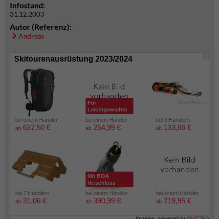
Infostand:
31.12.2003
Autor (Referenz):
Andreas
i
Skitourenausrüstung 2023/2024
Für
Leichtgewichte
bei einem Händler
bei einem Händler
bei 3 Händlern
637,50 €
254,99 €
133,66 €
ab
ab
ab
Mit BOA
Verschluss
bei 7 Händlern
bei einem Händler
bei einem Händler
31,06 €
390,99 €
719,95 €
ab
ab
ab
Anzeige, powered by
OUT
TRA