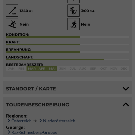
1240
3:00
Hm
Std.
Nein
Nein
KONDITION:
KRAFT:
ERFAHRUNG:
LANDSCHAFT:
BESTE JAHRESZEIT:
JAN
FEB
MÄR
APR
MAI
JUN
JUL
AUG
SEP
OKT
NOV
DEC
STANDORT / KARTE
TOURENBESCHREIBUNG
Regionen:
Österreich
Niederösterreich
Gebirge:
Rax-Schneeberg-Gruppe