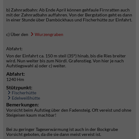
b) Zahnradbahn: Ab Ende April können gehfaule Firnratten auch
mit der Zahnradbahn auffahren. Von der Bergstation geht es dann
in einer Stunde über Damböckhaus und Fischerhütte zur Einfahrt.
c) Über den
Wurzengraben
Abfahrt:
Von der Einfahrt ca. 150 m steil (35°) hinab, bis die Ries breiter
wird. Nun weiter bis zum Nördl. Grafenstieg. Von hier je nach
Aufstiegswahl a) oder c) weiter.
Abfahrt:
1240 Hm
Stützpunkt:
Fischerhütte
Edelweißhütte
Bemerkungen:
Vorsicht beim Aufstieg über den Fadensteig. Oft vereist und ohne
Steigeisen kaum machbar!
Bei zu geringer Tageserwärmung ist auch in der Bockgrube
Vorsicht geboten, da die sie dann meist vereist ist.