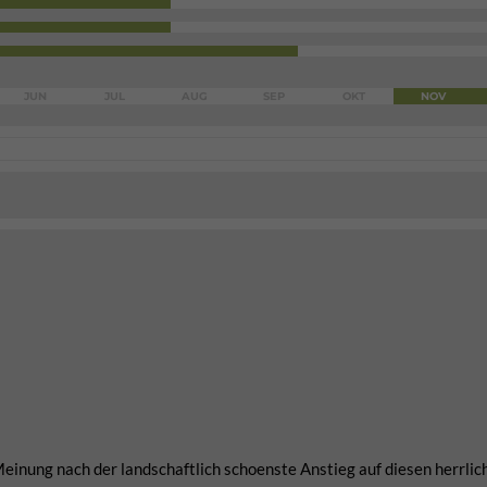
JUN
JUL
AUG
SEP
OKT
NOV
inung nach der landschaftlich schoenste Anstieg auf diesen herrlic