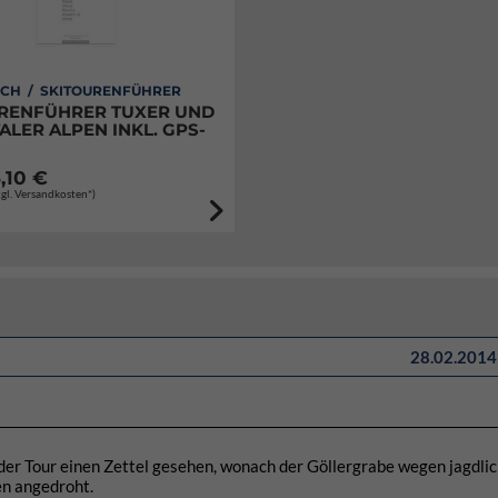
ICH / SKITOURENFÜHRER
RENFÜHRER TUXER UND
ALER ALPEN INKL. GPS-
,10 €
zgl. Versandkosten*)
28.02.2014 
der Tour einen Zettel gesehen, wonach der Göllergrabe wegen jagdli
en angedroht.