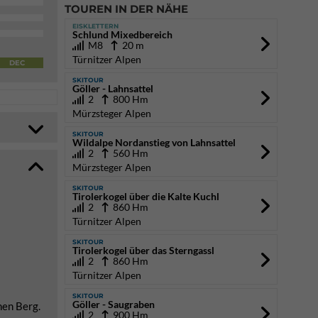
TOUREN IN DER NÄHE
EISKLETTERN
Schlund Mixedbereich
M8
20 m
Türnitzer Alpen
DEC
SKITOUR
Göller - Lahnsattel
2
800 Hm
Mürzsteger Alpen
SKITOUR
Wildalpe Nordanstieg von Lahnsattel
2
560 Hm
Mürzsteger Alpen
SKITOUR
Tirolerkogel über die Kalte Kuchl
2
860 Hm
Türnitzer Alpen
SKITOUR
Tirolerkogel über das Sterngassl
2
860 Hm
Türnitzer Alpen
SKITOUR
Göller - Saugraben
hen Berg.
2
900 Hm