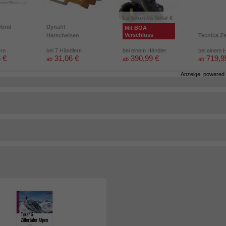
La Sportiva Solar II
brid
Dynafit
Mit BOA
Verschluss
Harscheisen
Tecnica Z
ern
bei 7 Händlern
bei einem Händler
bei einem 
 €
31,06 €
390,99 €
719,9
ab
ab
ab
Anzeige, powered