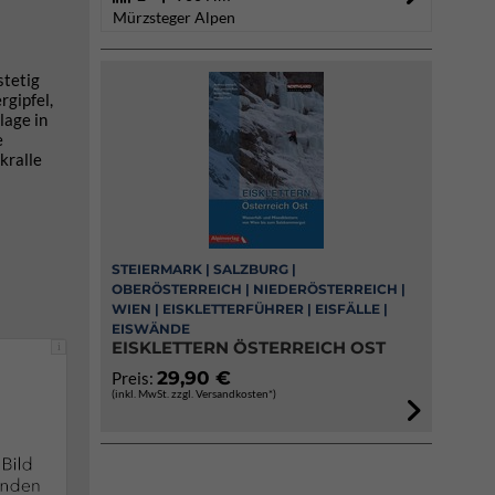
Mürzsteger Alpen
stetig
rgipfel,
lage in
e
kralle
STEIERMARK | SALZBURG |
OBERÖSTERREICH | NIEDERÖSTERREICH |
WIEN | EISKLETTERFÜHRER | EISFÄLLE |
EISWÄNDE
EISKLETTERN ÖSTERREICH OST
i
29,90 €
Preis:
(inkl. MwSt. zzgl. Versandkosten*)