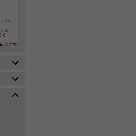
ero G Pro
Händler
5 €
 by
OUT
TRA