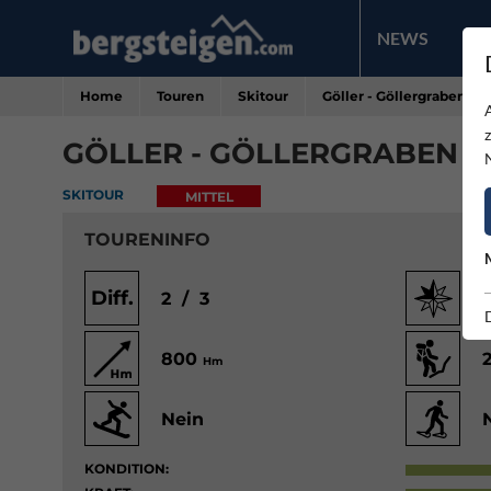
NEWS
PR
Home
Touren
Skitour
Göller - Göllergraben v
GÖLLER - GÖLLERGRABEN 
SKITOUR
MITTEL
TOURENINFO
Diff.
2 / 3
800
Hm
Nein
KONDITION: