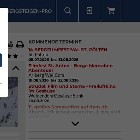
BERGSTEIGEN-PRO
Sollten Sie bereits ein Konto für unsere App haben, können Sie sich mit diesen Daten auch hier anmelden.
KOMMENDE TERMINE
14 BERGFILMFESTIVAL ST. PÖLTEN
St. Pölten
09.07.2026
bis 31.08.2026
Filmfest St. Anton - Berge Menschen
Abenteuer
Arlberg WellCom
19.08.2026
bis 22.08.2026
Strudel, Film und Sterne - Freiluftkino
im Gesäuse
Weidendom Gesäuse Stmk
20.08.2026
11. großes Sommerfest auf dem Ith
Ithwerk- Erlebnispädagogisches Zentrum Ith
29.08.2026
4Blocs KIDS 2026
DAV Kletter- & Boulderzentrum München
Süd (Thalkirchen)
26.09.2026