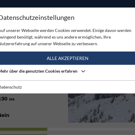
ODUKTE
TOUREN
SERVICE
SHOP
MAGAZINE
Datenschutzeinstellungen
om Gscheid
Auf unserer Webseite werden Cookies verwendet. Einige davon werden
zwingend benötigt, während es uns andere ermöglichen, Ihre
VOM GSCHEID
Nutzererfahrung auf unserer Webseite zu verbessern.
(3)
ALLE AKZEPTIEREN
Mehr über die genutzten Cookies erfahren
Nordwest
Datenschutz
2:30
Std.
Nein