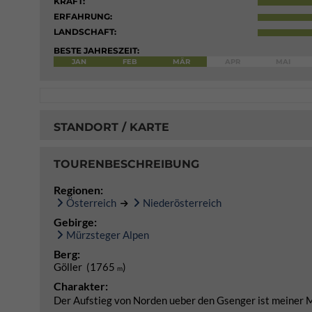
KRAFT:
ERFAHRUNG:
LANDSCHAFT:
BESTE JAHRESZEIT:
JAN
FEB
MÄR
APR
MAI
STANDORT / KARTE
TOURENBESCHREIBUNG
Regionen:
Österreich
Niederösterreich
Gebirge:
Mürzsteger Alpen
Berg:
Göller (1765
)
m
Charakter:
Der Aufstieg von Norden ueber den Gsenger ist meiner Me