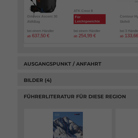
ATK Crest 8
Ortovox Ascent 30
Contour Hy
Für
Leichtgewichte
AVABag
Skifell
bei einem Händler
bei einem Händler
bei 3 Händl
637,50 €
254,99 €
133,66
ab
ab
ab
AUSGANGSPUNKT / ANFAHRT
BILDER (4)
FÜHRERLITERATUR FÜR DIESE REGION