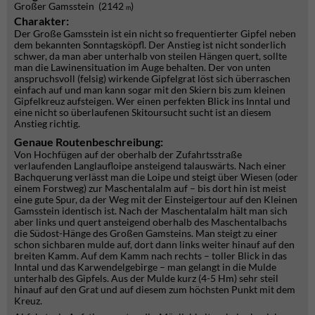
Großer Gamsstein (2142
)
m
Charakter:
Der Große Gamsstein ist ein nicht so frequentierter Gipfel neben
dem bekannten Sonntagsköpfl. Der Anstieg ist nicht sonderlich
schwer, da man aber unterhalb von steilen Hängen quert, sollte
man die Lawinensituation im Auge behalten. Der von unten
anspruchsvoll (felsig) wirkende Gipfelgrat löst sich überraschen
einfach auf und man kann sogar mit den Skiern bis zum kleinen
Gipfelkreuz aufsteigen. Wer einen perfekten Blick ins Inntal und
eine nicht so überlaufenen Skitoursucht sucht ist an diesem
Anstieg richtig.
Genaue Routenbeschreibung:
Von Hochfügen auf der oberhalb der Zufahrtsstraße
verlaufenden Langlaufloipe ansteigend talauswärts. Nach einer
Bachquerung verlässt man die Loipe und steigt über Wiesen (oder
einem Forstweg) zur Maschentalalm auf – bis dort hin ist meist
eine gute Spur, da der Weg mit der Einsteigertour auf den Kleinen
Gamsstein identisch ist. Nach der Maschentalalm hält man sich
aber links und quert ansteigend oberhalb des Maschentalbachs
die Südost-Hänge des Großen Gamsteins. Man steigt zu einer
schon sichbaren mulde auf, dort dann links weiter hinauf auf den
breiten Kamm. Auf dem Kamm nach rechts – toller Blick in das
Inntal und das Karwendelgebirge – man gelangt in die Mulde
unterhalb des Gipfels. Aus der Mulde kurz (4-5 Hm) sehr steil
hinauf auf den Grat und auf diesem zum höchsten Punkt mit dem
Kreuz.