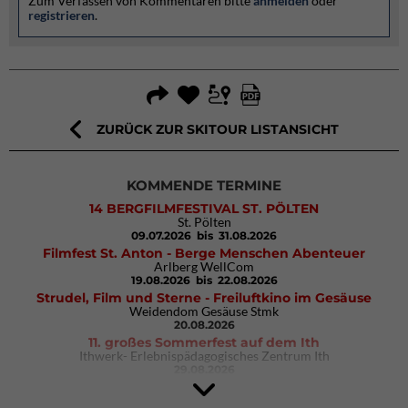
Zum Verfassen von Kommentaren bitte
anmelden
oder
registrieren
.
ZURÜCK ZUR SKITOUR LISTANSICHT
KOMMENDE TERMINE
14 BERGFILMFESTIVAL ST. PÖLTEN
St. Pölten
09.07.2026
bis 31.08.2026
Filmfest St. Anton - Berge Menschen Abenteuer
Arlberg WellCom
19.08.2026
bis 22.08.2026
Strudel, Film und Sterne - Freiluftkino im Gesäuse
Weidendom Gesäuse Stmk
20.08.2026
11. großes Sommerfest auf dem Ith
Ithwerk- Erlebnispädagogisches Zentrum Ith
29.08.2026
Rock Master Arco
Arco (IT)