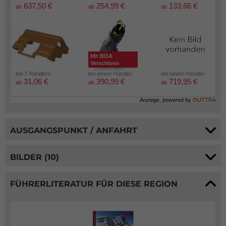
637,50 €
254,99 €
133,66 €
ab
ab
ab
Mit BOA
Verschluss
bei 7 Händlern
bei einem Händler
bei einem Händler
31,06 €
390,99 €
719,95 €
ab
ab
ab
Anzeige, powered by
OUT
TRA
AUSGANGSPUNKT / ANFAHRT
BILDER (10)
FÜHRERLITERATUR FÜR DIESE REGION