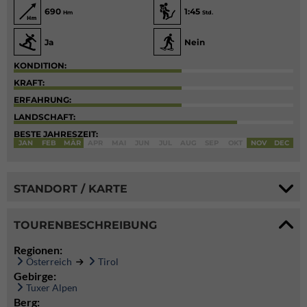
690
1:45
Hm
Std.
Ja
Nein
KONDITION:
KRAFT:
ERFAHRUNG:
LANDSCHAFT:
BESTE JAHRESZEIT:
JAN
FEB
MÄR
APR
MAI
JUN
JUL
AUG
SEP
OKT
NOV
DEC
STANDORT / KARTE
TOURENBESCHREIBUNG
Regionen:
Österreich
Tirol
Gebirge:
Tuxer Alpen
Berg: