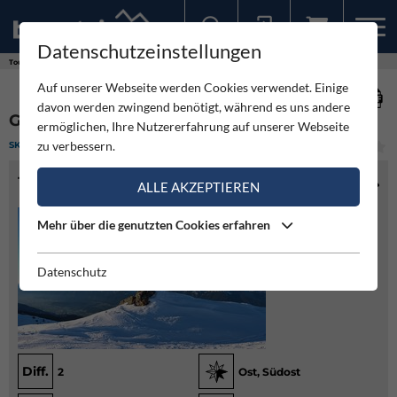
Datenschutzeinstellungen
Sollten Sie bereits ein Konto für unsere App haben, können Sie sich mit diesen Daten auch hier anmelden.
Touren
Skitour
Großer Gamsstein - Hochfügen
Auf unserer Webseite werden Cookies verwendet. Einige
davon werden zwingend benötigt, während es uns andere
GROSSER GAMSSTEIN - HOCHFÜGEN
ermöglichen, Ihre Nutzererfahrung auf unserer Webseite
zu verbessern.
SKITOUR
(1)
LEICHT
TOURENINFO
ALLE AKZEPTIEREN
Mehr über die genutzten Cookies erfahren
Datenschutz
Diff.
2
Ost, Südost