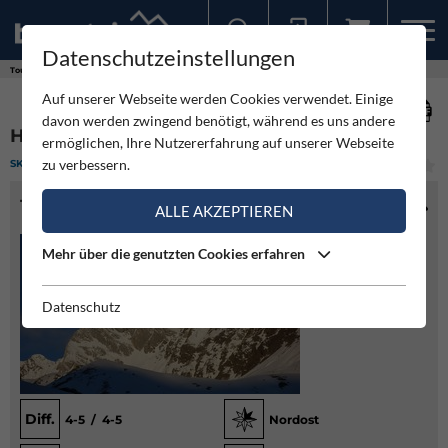
Datenschutzeinstellungen
Sollten Sie bereits ein Konto für unsere App haben, können Sie sich mit diesen Daten auch hier anmelden.
Touren
Skitour
Hohe Weiße
Auf unserer Webseite werden Cookies verwendet. Einige
davon werden zwingend benötigt, während es uns andere
HOHE WEISSE
ermöglichen, Ihre Nutzererfahrung auf unserer Webseite
zu verbessern.
SKITOUR
(1)
SCHWER
TOURENINFO
ALLE AKZEPTIEREN
Mehr über die genutzten Cookies erfahren
Datenschutz
Diff.
4-5 / 4-5
Nordost