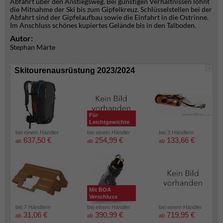
Abfahrt über den Anstiegsweg. Bei günstigen Verhältnissen lohnt
die Mitnahme der Ski bis zum Gipfelkreuz. Schlüsselstellen bei der
Abfahrt sind der Gipfelaufbau sowie die Einfahrt in die Ostrinne.
Im Anschluss schönes kupiertes Gelände bis in den Talboden.
Autor:
Stephan Märte
i
Skitourenausrüstung 2023/2024
Für
Leichtgewichte
bei einem Händler
bei einem Händler
bei 3 Händlern
637,50 €
254,99 €
133,66 €
ab
ab
ab
Mit BOA
Verschluss
bei 7 Händlern
bei einem Händler
bei einem Händler
31,06 €
390,99 €
719,95 €
ab
ab
ab