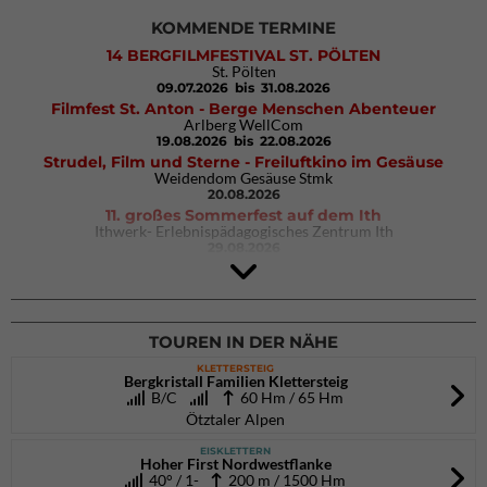
KOMMENDE TERMINE
14 BERGFILMFESTIVAL ST. PÖLTEN
St. Pölten
09.07.2026
bis 31.08.2026
Filmfest St. Anton - Berge Menschen Abenteuer
Arlberg WellCom
19.08.2026
bis 22.08.2026
Strudel, Film und Sterne - Freiluftkino im Gesäuse
Weidendom Gesäuse Stmk
20.08.2026
11. großes Sommerfest auf dem Ith
Ithwerk- Erlebnispädagogisches Zentrum Ith
29.08.2026
4Blocs KIDS 2026
DAV Kletter- & Boulderzentrum München Süd (Thalkirchen)
26.09.2026
TOUREN IN DER NÄHE
KLETTERSTEIG
Bergkristall Familien Klettersteig
B/C
60 Hm / 65 Hm
Ötztaler Alpen
EISKLETTERN
Hoher First Nordwestflanke
40° / 1-
200 m / 1500 Hm