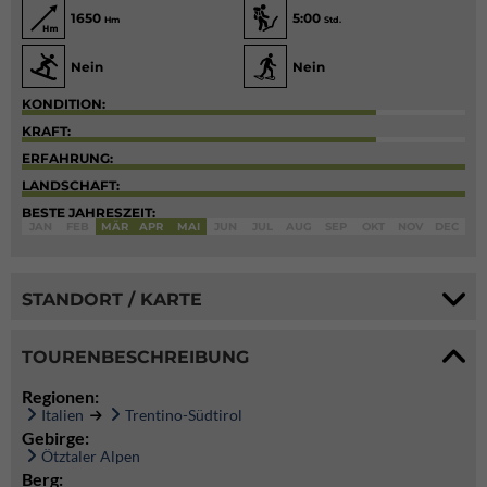
1650
5:00
Hm
Std.
Nein
Nein
KONDITION:
KRAFT:
ERFAHRUNG:
LANDSCHAFT:
BESTE JAHRESZEIT:
JAN
FEB
MÄR
APR
MAI
JUN
JUL
AUG
SEP
OKT
NOV
DEC
STANDORT / KARTE
TOURENBESCHREIBUNG
Regionen:
Italien
Trentino-Südtirol
Gebirge:
Ötztaler Alpen
Berg: