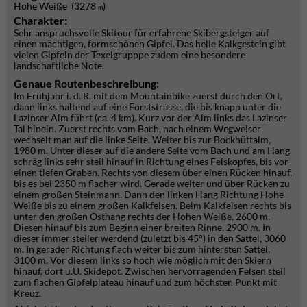
Hohe Weiße (3278
)
m
Charakter:
Sehr anspruchsvolle Skitour für erfahrene Skibergsteiger auf
einen mächtigen, formschönen Gipfel. Das helle Kalkgestein gibt
vielen Gipfeln der Texelgrupppe zudem eine besondere
landschaftliche Note.
Genaue Routenbeschreibung:
Im Frühjahr i. d. R. mit dem Mountainbike zuerst durch den Ort,
dann links haltend auf eine Forststrasse, die bis knapp unter die
Lazinser Alm führt (ca. 4 km). Kurz vor der Alm links das Lazinser
Tal hinein. Zuerst rechts vom Bach, nach einem Wegweiser
wechselt man auf die linke Seite. Weiter bis zur Bockhüttalm,
1980 m. Unter dieser auf die andere Seite vom Bach und am Hang
schräg links sehr steil hinauf in Richtung eines Felskopfes, bis vor
einen tiefen Graben. Rechts von diesem über einen Rücken hinauf,
bis es bei 2350 m flacher wird. Gerade weiter und über Rücken zu
einem großen Steinmann. Dann den linken Hang Richtung Hohe
Weiße bis zu einem großen Kalkfelsen. Beim Kalkfelsen rechts bis
unter den großen Osthang rechts der Hohen Weiße, 2600 m.
Diesen hinauf bis zum Beginn einer breiten Rinne, 2900 m. In
dieser immer steiler werdend (zuletzt bis 45°) in den Sattel, 3060
m. In gerader Richtung flach weiter bis zum hintersten Sattel,
3100 m. Vor diesem links so hoch wie möglich mit den Skiern
hinauf, dort u.U. Skidepot. Zwischen hervorragenden Felsen steil
zum flachen Gipfelplateau hinauf und zum höchsten Punkt mit
Kreuz.