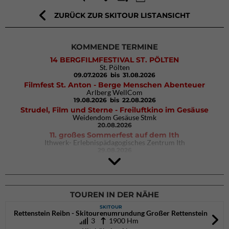
ZURÜCK ZUR SKITOUR LISTANSICHT
KOMMENDE TERMINE
14 BERGFILMFESTIVAL ST. PÖLTEN
St. Pölten
09.07.2026
bis 31.08.2026
Filmfest St. Anton - Berge Menschen Abenteuer
Arlberg WellCom
19.08.2026
bis 22.08.2026
Strudel, Film und Sterne - Freiluftkino im Gesäuse
Weidendom Gesäuse Stmk
20.08.2026
11. großes Sommerfest auf dem Ith
Ithwerk- Erlebnispädagogisches Zentrum Ith
29.08.2026
4Blocs KIDS 2026
DAV Kletter- & Boulderzentrum München Süd (Thalkirchen)
26.09.2026
TOUREN IN DER NÄHE
SKITOUR
Rettenstein Reibn - Skitourenumrundung Großer Rettenstein
3
1900 Hm