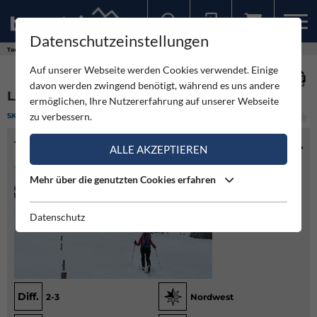
Datenschutzeinstellungen
Sollten Sie bereits ein Konto für unsere App haben, können Sie sich mit diesen Daten auch hier anmelden.
Touren
Skitour
Laubkogel von Aschau
Auf unserer Webseite werden Cookies verwendet. Einige
davon werden zwingend benötigt, während es uns andere
LAUBKOGEL VON ASCHAU
ermöglichen, Ihre Nutzererfahrung auf unserer Webseite
zu verbessern.
SKITOUR
(1)
LEICHT
TOURENINFO
ALLE AKZEPTIEREN
Mehr über die genutzten Cookies erfahren
Datenschutz
Diff.
2-3
Nordwest