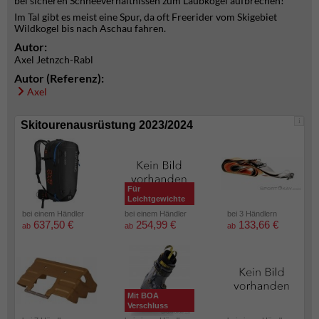
bei sicheren Schneeverhältnissen zum Laubkogel aufbrechen!
Im Tal gibt es meist eine Spur, da oft Freerider vom Skigebiet
Wildkogel bis nach Aschau fahren.
Autor:
Axel Jetnzch-Rabl
Autor (Referenz):
Axel
i
Skitourenausrüstung 2023/2024
Für
Leichtgewichte
bei einem Händler
bei einem Händler
bei 3 Händlern
637,50 €
254,99 €
133,66 €
ab
ab
ab
Mit BOA
Verschluss