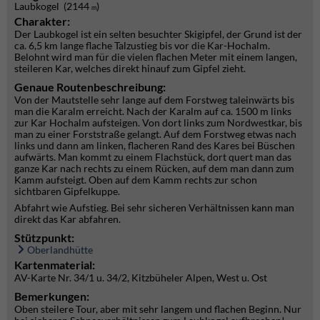
Laubkogel (2144
)
m
Charakter:
Der Laubkogel ist ein selten besuchter Skigipfel, der Grund ist der
ca. 6,5 km lange flache Talzustieg bis vor die Kar-Hochalm.
Belohnt wird man für die vielen flachen Meter mit einem langen,
steileren Kar, welches direkt hinauf zum Gipfel zieht.
Genaue Routenbeschreibung:
Von der Mautstelle sehr lange auf dem Forstweg taleinwärts bis
man die Karalm erreicht. Nach der Karalm auf ca. 1500 m links
zur Kar Hochalm aufsteigen. Von dort links zum Nordwestkar, bis
man zu einer Forststraße gelangt. Auf dem Forstweg etwas nach
links und dann am linken, flacheren Rand des Kares bei Büschen
aufwärts. Man kommt zu einem Flachstück, dort quert man das
ganze Kar nach rechts zu einem Rücken, auf dem man dann zum
Kamm aufsteigt. Oben auf dem Kamm rechts zur schon
sichtbaren Gipfelkuppe.
Abfahrt wie Aufstieg. Bei sehr sicheren Verhältnissen kann man
direkt das Kar abfahren.
Stützpunkt:
Oberlandhütte
Kartenmaterial:
AV-Karte Nr. 34/1 u. 34/2, Kitzbüheler Alpen, West u. Ost
Bemerkungen:
Oben steilere Tour, aber mit sehr langem und flachen Beginn. Nur