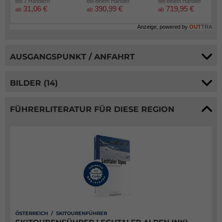
bei 7 Händlern
bei einem Händler
bei einem Händler
31,06 €
390,99 €
719,95 €
ab
ab
ab
Anzeige, powered by
OUT
TRA
AUSGANGSPUNKT / ANFAHRT
BILDER (14)
FÜHRERLITERATUR FÜR DIESE REGION
ÖSTERREICH / SKITOURENFÜHRER