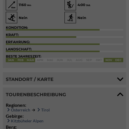
1160
4:00
Hm
Std.
Nein
Nein
KONDITION:
KRAFT:
ERFAHRUNG:
LANDSCHAFT:
BESTE JAHRESZEIT:
JAN
FEB
MÄR
APR
MAI
JUN
JUL
AUG
SEP
OKT
NOV
DEC
STANDORT / KARTE
TOURENBESCHREIBUNG
Regionen:
Österreich
Tirol
Gebirge:
Kitzbüheler Alpen
Berg: