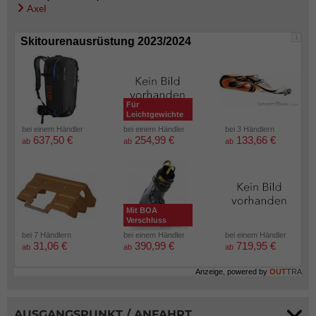
Axel
i
Skitourenausrüstung 2023/2024
Für
Leichtgewichte
bei einem Händler
bei einem Händler
bei 3 Händlern
637,50 €
254,99 €
133,66 €
ab
ab
ab
Mit BOA
Verschluss
bei 7 Händlern
bei einem Händler
bei einem Händler
31,06 €
390,99 €
719,95 €
ab
ab
ab
Anzeige, powered by
OUT
TRA
AUSGANGSPUNKT / ANFAHRT