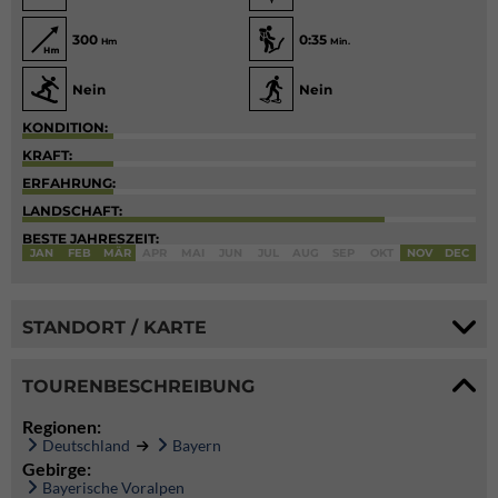
300
0:35
Hm
Min.
Nein
Nein
KONDITION:
KRAFT:
ERFAHRUNG:
LANDSCHAFT:
BESTE JAHRESZEIT:
JAN
FEB
MÄR
APR
MAI
JUN
JUL
AUG
SEP
OKT
NOV
DEC
STANDORT / KARTE
TOURENBESCHREIBUNG
Regionen:
Deutschland
Bayern
Gebirge:
Bayerische Voralpen