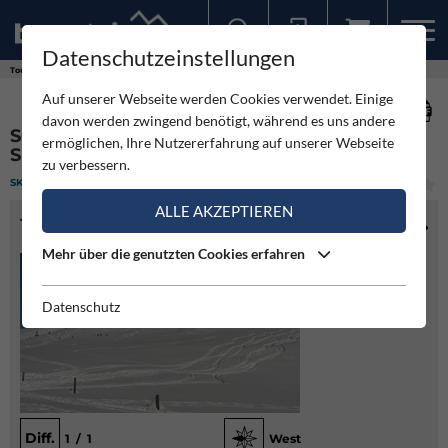
Datenschutzeinstellungen
Sollten Sie bereits ein Konto für unsere App haben, können Sie sich mit diesen Daten auch hier anmelden.
Touren
Skitour
Schreckenkopf von der Sudelfeldstraße
Auf unserer Webseite werden Cookies verwendet. Einige
davon werden zwingend benötigt, während es uns andere
SCHRECKENKOPF VON DER
ermöglichen, Ihre Nutzererfahrung auf unserer Webseite
SUDELFELDSTRASSE
zu verbessern.
SKITOUR
(1)
LEICHT
ALLE AKZEPTIEREN
TOURENINFO
Mehr über die genutzten Cookies erfahren
Datenschutz
Diff.
1 / 1
West