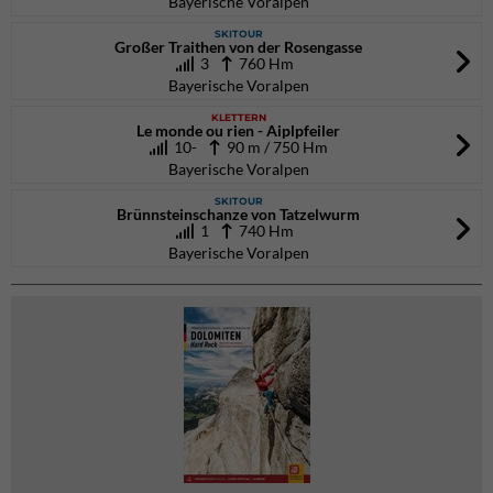
Bayerische Voralpen
SKITOUR
Großer Traithen von der Rosengasse
3
760 Hm
Bayerische Voralpen
KLETTERN
Le monde ou rien - Aiplpfeiler
10-
90 m / 750 Hm
Bayerische Voralpen
SKITOUR
Brünnsteinschanze von Tatzelwurm
1
740 Hm
Bayerische Voralpen