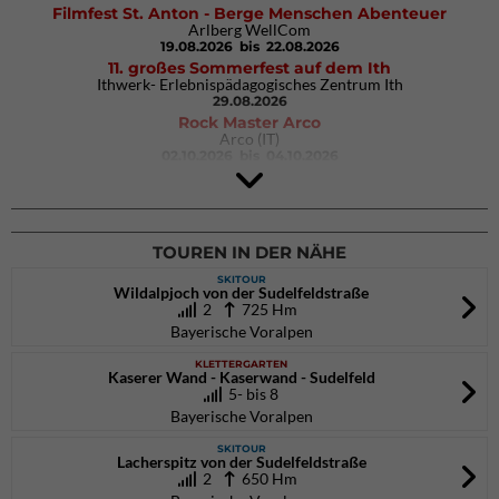
Filmfest St. Anton - Berge Menschen Abenteuer
Arlberg WellCom
19.08.2026
bis 22.08.2026
11. großes Sommerfest auf dem Ith
Ithwerk- Erlebnispädagogisches Zentrum Ith
29.08.2026
Rock Master Arco
Arco (IT)
02.10.2026
bis 04.10.2026
9. Eiskletter Festival Osttirol
Eisparkt Osttirol
08.01.2027
bis 10.01.2027
TOUREN IN DER NÄHE
SKITOUR
Wildalpjoch von der Sudelfeldstraße
2
725 Hm
Bayerische Voralpen
KLETTERGARTEN
Kaserer Wand - Kaserwand - Sudelfeld
5- bis 8
Bayerische Voralpen
SKITOUR
Lacherspitz von der Sudelfeldstraße
2
650 Hm