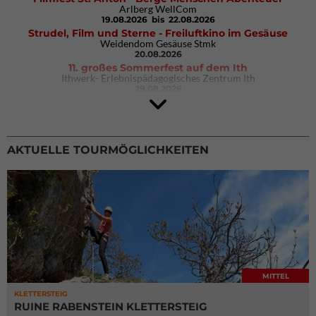
Arlberg WellCom
19.08.2026
bis 22.08.2026
Strudel, Film und Sterne - Freiluftkino im Gesäuse
Weidendom Gesäuse Stmk
20.08.2026
11. großes Sommerfest auf dem Ith
Ithwerk- Erlebnispädagogisches Zentrum Ith
29.08.2026
4Blocs KIDS 2026
DAV Kletter- & Boulderzentrum München Süd (Thalkirchen)
26.09.2026
AKTUELLE TOURMÖGLICHKEITEN
MITTEL
KLETTERSTEIG
RUINE RABENSTEIN KLETTERSTEIG