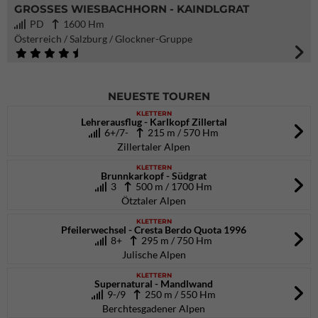
GROSSES WIESBACHHORN - KAINDLGRAT
PD
1600 Hm
Österreich / Salzburg / Glockner-Gruppe
NEUESTE TOUREN
KLETTERN
Lehrerausflug - Karlkopf Zillertal
6+/7-
215 m / 570 Hm
Zillertaler Alpen
KLETTERN
Brunnkarkopf - Südgrat
3
500 m / 1700 Hm
Ötztaler Alpen
KLETTERN
Pfeilerwechsel - Cresta Berdo Quota 1996
8+
295 m / 750 Hm
Julische Alpen
KLETTERN
Supernatural - Mandlwand
9-/9
250 m / 550 Hm
Berchtesgadener Alpen