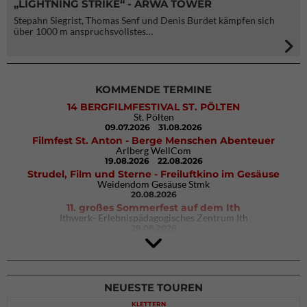
„LIGHTNING STRIKE“ - ARWA TOWER
Stepahn Siegrist, Thomas Senf und Denis Burdet kämpfen sich
über 1000 m anspruchsvollstes…
KOMMENDE TERMINE
14 BERGFILMFESTIVAL ST. PÖLTEN
St. Pölten
09.07.2026
31.08.2026
Filmfest St. Anton - Berge Menschen Abenteuer
Arlberg WellCom
19.08.2026
22.08.2026
Strudel, Film und Sterne - Freiluftkino im Gesäuse
Weidendom Gesäuse Stmk
20.08.2026
11. großes Sommerfest auf dem Ith
Ithwerk- Erlebnispädagogisches Zentrum Ith
29.08.2026
4Blocs KIDS 2026
DAV Kletter- & Boulderzentrum München Süd (Thalkirchen)
26.09.2026
NEUESTE TOUREN
KLETTERN