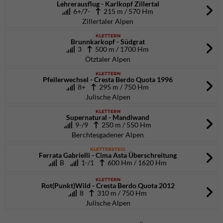
Lehrerausflug - Karlkopf Zillertal
6+/7-
215 m / 570 Hm
Zillertaler Alpen
KLETTERN
Brunnkarkopf - Südgrat
3
500 m / 1700 Hm
Ötztaler Alpen
KLETTERN
Pfeilerwechsel - Cresta Berdo Quota 1996
8+
295 m / 750 Hm
Julische Alpen
KLETTERN
Supernatural - Mandlwand
9-/9
250 m / 550 Hm
Berchtesgadener Alpen
KLETTERSTEIG
Ferrata Gabrielli - Cima Asta Überschreitung
B
1-/1
600 Hm / 1620 Hm
KLETTERN
Rot(Punkt)Wild - Cresta Berdo Quota 2012
8
310 m / 750 Hm
Julische Alpen