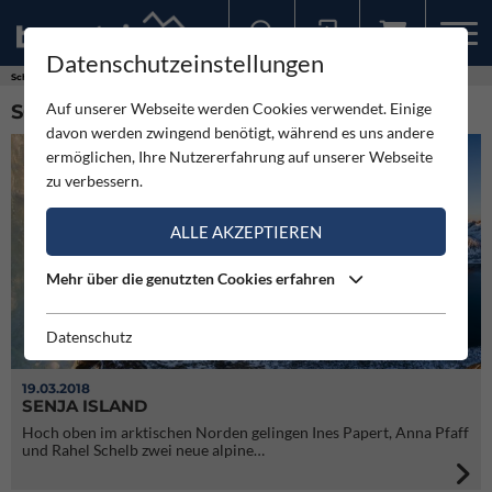
Datenschutzeinstellungen
Sollten Sie bereits ein Konto für unsere App haben, können Sie sich mit diesen Daten auch hier anmelden.
Schlagworte
Thomas Senf
Auf unserer Webseite werden Cookies verwendet. Einige
SCHLAGWORT: THOMAS SENF (8)
davon werden zwingend benötigt, während es uns andere
ermöglichen, Ihre Nutzererfahrung auf unserer Webseite
zu verbessern.
ALLE AKZEPTIEREN
Mehr über die genutzten Cookies erfahren
Datenschutz
19.03.2018
SENJA ISLAND
Hoch oben im arktischen Norden gelingen Ines Papert, Anna Pfaff
und Rahel Schelb zwei neue alpine…