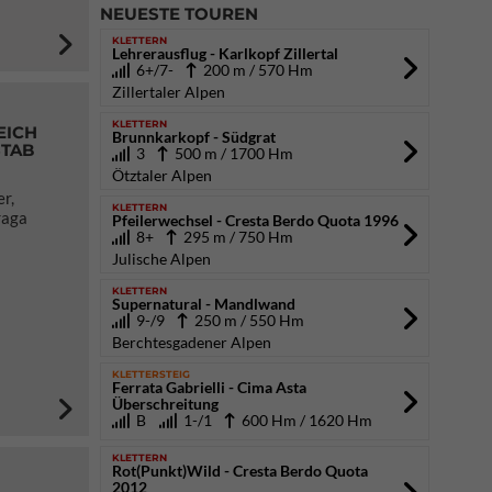
NEUESTE TOUREN
KLETTERN
Lehrerausflug - Karlkopf Zillertal
6+/7-
200 m / 570 Hm
Zillertaler Alpen
KLETTERN
EICH
Brunnkarkopf - Südgrat
STAB
3
500 m / 1700 Hm
Ötztaler Alpen
er,
KLETTERN
raga
Pfeilerwechsel - Cresta Berdo Quota 1996
8+
295 m / 750 Hm
Julische Alpen
KLETTERN
Supernatural - Mandlwand
9-/9
250 m / 550 Hm
Berchtesgadener Alpen
KLETTERSTEIG
Ferrata Gabrielli - Cima Asta
Überschreitung
B
1-/1
600 Hm / 1620 Hm
KLETTERN
Rot(Punkt)Wild - Cresta Berdo Quota
2012