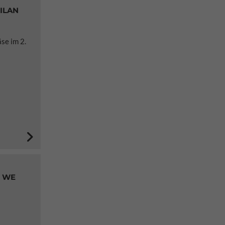
KILAN
se im 2.
E WE