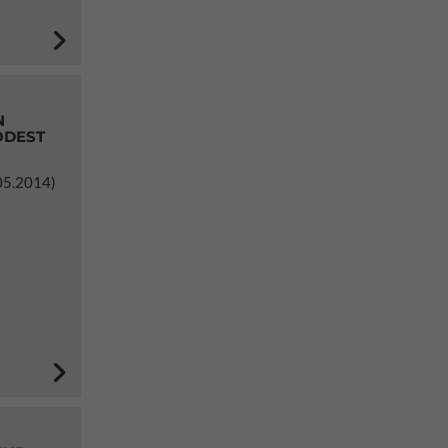
N
ODEST
05.2014)