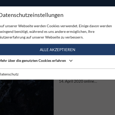
ODUKTE
TOUREN
SERVICE
SHOP
MAGAZINE
Datenschutzeinstellungen
Auf unserer Webseite werden Cookies verwendet. Einige davon werden
zwingend benötigt, während es uns andere ermöglichen, Ihre
CHHUBER (23)
Nutzererfahrung auf unserer Webseite zu verbessern.
ALLE AKZEPTIEREN
03.04.2020
Mehr über die genutzten Cookies erfahren
EVOLUTION - ANNA STÖHR
FILMPROJEKT - ONLINE PR
Evolution – das neue Filmprojekt
Datenschutz
österreichischen Kletterin Anna 
14. April 2020 online…