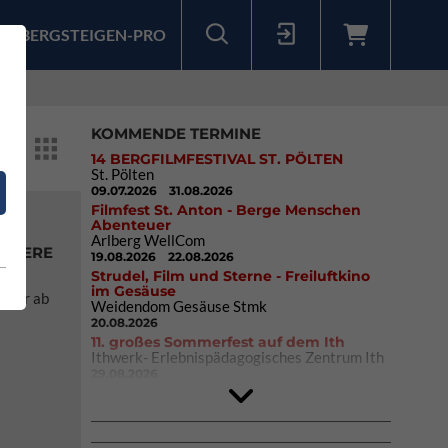
BERGSTEIGEN-PRO
Sollten Sie bereits ein Konto für unsere App haben, können Sie sich mit diesen Daten auch hier anmelden.
KOMMENDE TERMINE
14 BERGFILMFESTIVAL ST. PÖLTEN
St. Pölten
09.07.2026
31.08.2026
Filmfest St. Anton - Berge Menschen
Abenteuer
Arlberg WellCom
EMIERE
19.08.2026
22.08.2026
Strudel, Film und Sterne - Freiluftkino
 der
im Gesäuse
Stöhr ab
Weidendom Gesäuse Stmk
20.08.2026
11. großes Sommerfest auf dem Ith
Ithwerk- Erlebnispädagogisches Zentrum Ith
29.08.2026
Rock Master Arco
Arco (IT)
02.10.2026
04.10.2026