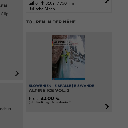
8
310 m / 750 Hm
GEN
Julische Alpen
 Clip
TOUREN IN DER NÄHE
SLOWENIEN | EISFÄLLE | EISWÄNDE
ALPINE ICE VOL. 2
N
32,00 €
Preis:
(inkl. MwSt. zzgl. Versandkosten*)
undrun