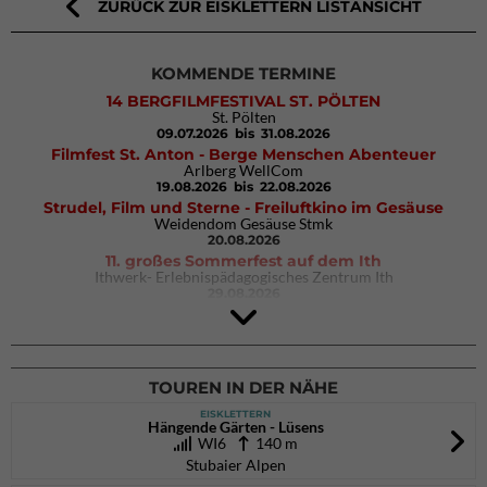
ZURÜCK ZUR EISKLETTERN LISTANSICHT
KOMMENDE TERMINE
14 BERGFILMFESTIVAL ST. PÖLTEN
St. Pölten
09.07.2026
bis 31.08.2026
Filmfest St. Anton - Berge Menschen Abenteuer
Arlberg WellCom
19.08.2026
bis 22.08.2026
Strudel, Film und Sterne - Freiluftkino im Gesäuse
Weidendom Gesäuse Stmk
20.08.2026
11. großes Sommerfest auf dem Ith
Ithwerk- Erlebnispädagogisches Zentrum Ith
29.08.2026
4Blocs KIDS 2026
DAV Kletter- & Boulderzentrum München Süd (Thalkirchen)
26.09.2026
TOUREN IN DER NÄHE
EISKLETTERN
Hängende Gärten - Lüsens
WI6
140 m
Stubaier Alpen