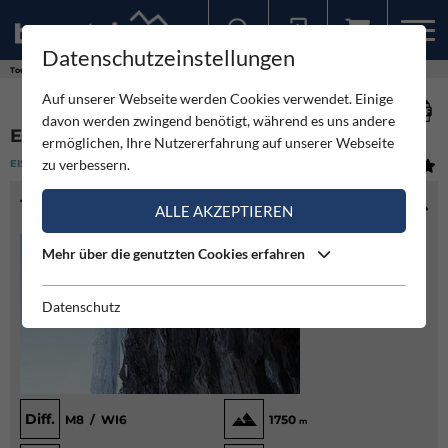
Datenschutzeinstellungen
Sollten Sie bereits ein Konto für unsere App haben, können Sie sich mit diesen Daten auch hier anmelden.
Touren
Eisklettern
Ethik-Gärtner - Lüsens
Auf unserer Webseite werden Cookies verwendet. Einige
davon werden zwingend benötigt, während es uns andere
ETHIK-GÄRTNER - LÜSENS
ermöglichen, Ihre Nutzererfahrung auf unserer Webseite
zu verbessern.
EISKLETTERN
(1)
SCHWER
TOURENINFO
ALLE AKZEPTIEREN
Mehr über die genutzten Cookies erfahren
Datenschutz
Diff.
M8 / WI6
1750
m