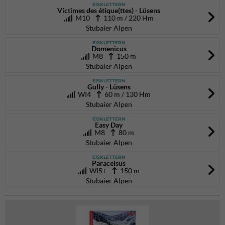
EISKLETTERN
Victimes des étique(ttes) - Lüsens
M10
110 m / 220 Hm
Stubaier Alpen
EISKLETTERN
Domenicus
M8
150 m
Stubaier Alpen
EISKLETTERN
Gully - Lüsens
WI4
60 m / 130 Hm
Stubaier Alpen
EISKLETTERN
Easy Day
M8
80 m
Stubaier Alpen
EISKLETTERN
Paracelsus
WI5+
150 m
Stubaier Alpen