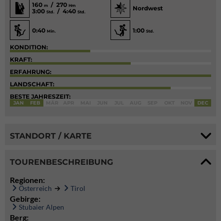
160
/ 270
m
Hm
Nordwest
3:00
/ 4:40
Std.
Std.
0:40
1:00
Min.
Std.
KONDITION:
KRAFT:
ERFAHRUNG:
LANDSCHAFT:
BESTE JAHRESZEIT:
JAN
FEB
MÄR
APR
MAI
JUN
JUL
AUG
SEP
OKT
NOV
DEC
STANDORT / KARTE
TOURENBESCHREIBUNG
Regionen:
Österreich
Tirol
Gebirge:
Stubaier Alpen
Berg: