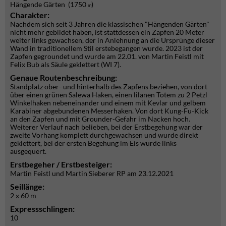
Hängende Gärten (1750
)
m
Charakter:
Nachdem sich seit 3 Jahren die klassischen "Hängenden Gärten"
nicht mehr gebildet haben, ist stattdessen ein Zapfen 20 Meter
weiter links gewachsen, der in Anlehnung an die Ursprünge dieser
Wand in traditionellem Stil erstebegangen wurde. 2023 ist der
Zapfen gegroundet und wurde am 22.01. von Martin Feistl mit
Felix Bub als Säule geklettert (WI 7).
Genaue Routenbeschreibung:
Standplatz ober- und hinterhalb des Zapfens beziehen, von dort
über einen grünen Salewa Haken, einen lilanen Totem zu 2 Petzl
Winkelhaken nebeneinander und einem mit Kevlar und gelbem
Karabiner abgebundenen Messerhaken. Von dort Kung-Fu-Kick
an den Zapfen und mit Grounder-Gefahr im Nacken hoch.
Weiterer Verlauf nach belieben, bei der Erstbegehung war der
zweite Vorhang komplett durchgewachsen und wurde direkt
geklettert, bei der ersten Begehung im Eis wurde links
ausgequert.
Erstbegeher / Erstbesteiger:
Martin Feistl und Martin Sieberer RP am 23.12.2021
Seillänge:
2 x 60 m
Expressschlingen:
10