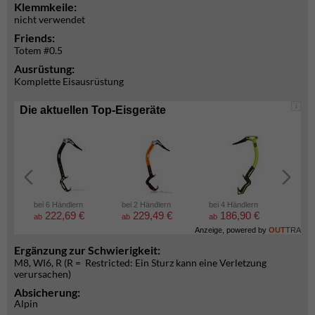
Klemmkeile:
nicht verwendet
Friends:
Totem #0.5
Ausrüstung:
Komplette Eisausrüstung
i
Die aktuellen Top-Eisgeräte
bei 6 Händlern
bei 2 Händlern
bei 4 Händlern
bei 2
222,69 €
229,49 €
186,90 €
5
ab
ab
ab
ab
Anzeige, powered by
OUT
TRA
Ergänzung zur Schwierigkeit:
M8, WI6, R (R = Restricted: Ein Sturz kann eine Verletzung
verursachen)
Absicherung:
Alpin