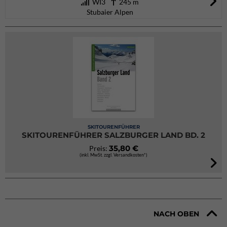
WI3
245 m
Stubaier Alpen
SKITOURENFÜHRER
SKITOURENFÜHRER SALZBURGER LAND BD. 2
35,80 €
Preis:
(inkl. MwSt. zzgl. Versandkosten*)
NACH OBEN