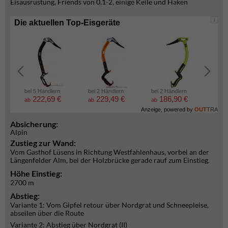
Eisausrüstung, Friends von 0,1-2, einige Keile und Haken
i
Die aktuellen Top-Eisgeräte
bei 5 Händlern
bei 2 Händlern
bei 2 Händlern
bei 2
222,69 €
229,49 €
186,90 €
6
ab
ab
ab
ab
Anzeige, powered by
OUT
TRA
Absicherung:
Alpin
Zustieg zur Wand:
Vom Gasthof Lüsens in Richtung Westfahlenhaus, vorbei an der
Längenfelder Alm, bei der Holzbrücke gerade rauf zum Einstieg.
Höhe Einstieg:
2700 m
Abstieg:
Variante 1: Vom Gipfel retour über Nordgrat und Schneepleise,
abseilen über die Route
Variante 2: Abstieg über Nordgrat (II)