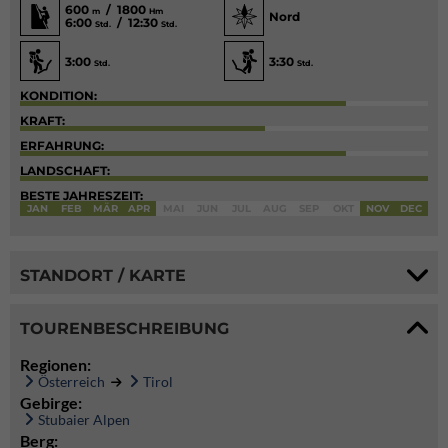
600
/ 1800
m
Hm
Nord
6:00
/ 12:30
Std.
Std.
3:00
3:30
Std.
Std.
KONDITION:
KRAFT:
ERFAHRUNG:
LANDSCHAFT:
BESTE JAHRESZEIT:
JAN
FEB
MÄR
APR
MAI
JUN
JUL
AUG
SEP
OKT
NOV
DEC
STANDORT / KARTE
TOURENBESCHREIBUNG
Regionen:
Österreich
Tirol
Gebirge:
Stubaier Alpen
Berg: