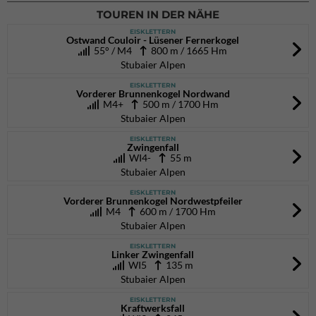
TOUREN IN DER NÄHE
EISKLETTERN
Ostwand Couloir - Lüsener Fernerkogel
55° / M4
800 m / 1665 Hm
Stubaier Alpen
EISKLETTERN
Vorderer Brunnenkogel Nordwand
M4+
500 m / 1700 Hm
Stubaier Alpen
EISKLETTERN
Zwingenfall
WI4-
55 m
Stubaier Alpen
EISKLETTERN
Vorderer Brunnenkogel Nordwestpfeiler
M4
600 m / 1700 Hm
Stubaier Alpen
EISKLETTERN
Linker Zwingenfall
WI5
135 m
Stubaier Alpen
EISKLETTERN
Kraftwerksfall