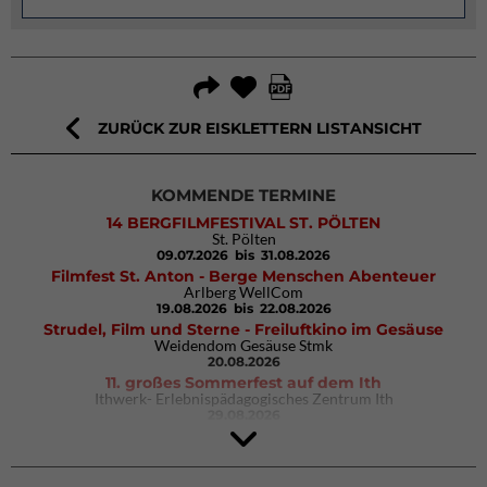
ZURÜCK ZUR EISKLETTERN LISTANSICHT
KOMMENDE TERMINE
14 BERGFILMFESTIVAL ST. PÖLTEN
St. Pölten
09.07.2026
bis 31.08.2026
Filmfest St. Anton - Berge Menschen Abenteuer
Arlberg WellCom
19.08.2026
bis 22.08.2026
Strudel, Film und Sterne - Freiluftkino im Gesäuse
Weidendom Gesäuse Stmk
20.08.2026
11. großes Sommerfest auf dem Ith
Ithwerk- Erlebnispädagogisches Zentrum Ith
29.08.2026
Rock Master Arco
Arco (IT)
02.10.2026
bis 04.10.2026