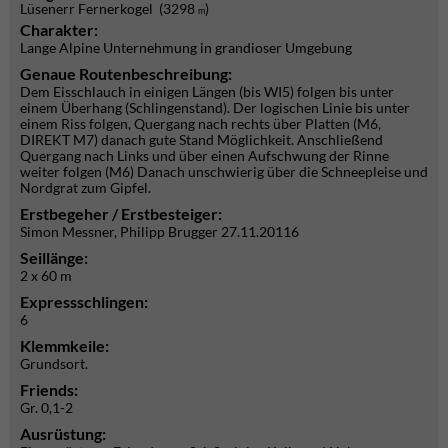
Lüsenerr Fernerkogel (3298
)
m
Charakter:
Lange Alpine Unternehmung in grandioser Umgebung
Genaue Routenbeschreibung:
Dem Eisschlauch in einigen Längen (bis WI5) folgen bis unter
einem Überhang (Schlingenstand). Der logischen Linie bis unter
einem Riss folgen, Quergang nach rechts über Platten (M6,
DIREKT M7) danach gute Stand Möglichkeit. Anschließend
Quergang nach Links und über einen Aufschwung der Rinne
weiter folgen (M6) Danach unschwierig über die Schneepleise und
Nordgrat zum Gipfel.
Erstbegeher / Erstbesteiger:
Simon Messner, Philipp Brugger 27.11.20116
Seillänge:
2 x 60 m
Expressschlingen:
6
Klemmkeile:
Grundsort.
Friends:
Gr. 0,1-2
Ausrüstung: