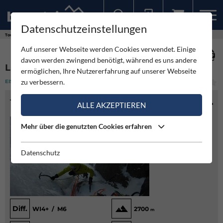
Datenschutzeinstellungen
Sollten Sie bereits ein Konto für unsere App haben, können Sie sich mit diesen Daten auch hier anmelden.
Touren
Eisklettern
Lüsener Fernerkogel Nordwand
Auf unserer Webseite werden Cookies verwendet. Einige
davon werden zwingend benötigt, während es uns andere
LÜSENER FERNERKOGEL NORDWAND
ermöglichen, Ihre Nutzererfahrung auf unserer Webseite
zu verbessern.
EISKLETTERN
(9)
MITTEL
TOURENINFO
ALLE AKZEPTIEREN
Mehr über die genutzten Cookies erfahren
Datenschutz
Diff.
WI4+ / M6
2700
m