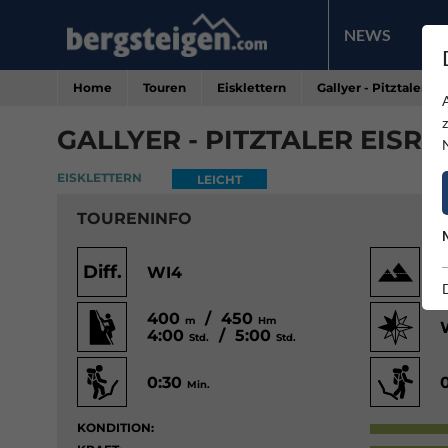
NEWS
PR
Home
Touren
Eisklettern
Gallyer - Pitztaler Ei
GALLYER - PITZTALER EISRI
EISKLETTERN
LEICHT
TOURENINFO
Diff.
WI4
400
/ 450
m
Hm
4:00
/ 5:00
Std.
Std.
0:30
Min.
KONDITION: