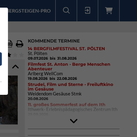
BERGSTEIGEN-PRO
Sollten Sie bereits ein Konto für unsere App haben, können Sie sich mit diesen Daten auch hier anmelden.
KOMMENDE TERMINE
14 BERGFILMFESTIVAL ST. PÖLTEN
St. Pölten
09.07.2026
bis 31.08.2026
Filmfest St. Anton - Berge Menschen
Abenteuer
Arlberg WellCom
19.08.2026
bis 22.08.2026
Strudel, Film und Sterne - Freiluftkino
im Gesäuse
Weidendom Gesäuse Stmk
20.08.2026
11. großes Sommerfest auf dem Ith
Ithwerk- Erlebnispädagogisches Zentrum Ith
29.08.2026
Rock Master Arco
Arco (IT)
02.10.2026
bis 04.10.2026