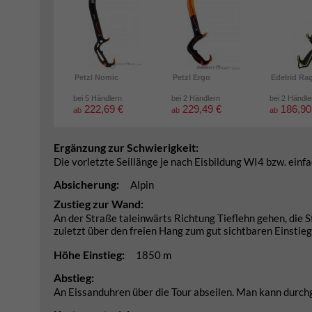
Petzl Nomic
Petzl Ergo
Edelrid Ra
bei 5 Händlern
bei 2 Händlern
bei 2 Händle
222,69 €
229,49 €
186,90
ab
ab
ab
Ergänzung zur Schwierigkeit:
Die vorletzte Seillänge je nach Eisbildung WI4 bzw. einfac
Absicherung:
Alpin
Zustieg zur Wand:
An der Straße taleinwärts Richtung Tieflehn gehen, die
zuletzt über den freien Hang zum gut sichtbaren Einstieg 
Höhe Einstieg:
1850 m
Abstieg:
An Eissanduhren über die Tour abseilen. Man kann durchgän