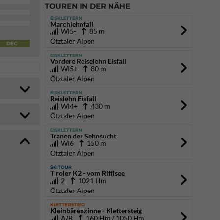
TOUREN IN DER NÄHE
EISKLETTERN
Marchlehnfall
WI5-
85 m
Ötztaler Alpen
DEC
EISKLETTERN
Vordere Reiselehn Eisfall
WI5+
80 m
Ötztaler Alpen
EISKLETTERN
Reislehn Eisfall
WI4+
430 m
Ötztaler Alpen
EISKLETTERN
Tränen der Sehnsucht
WI6
150 m
Ötztaler Alpen
SKITOUR
Tiroler K2 - vom Rifflsee
2
1021 Hm
Ötztaler Alpen
KLETTERSTEIG
Kleinbärenzinne - Klettersteig
A/B
160 Hm / 1050 Hm