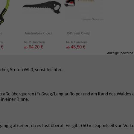
ge
Austrialpin k.ice.r
X-Dream Camp
rn
bei 2 Händlern
bei 6 Händlern
 €
64,20 €
45,90 €
ab
ab
Anzeige, powered
her, Stufen WI 3, sonst leichter.
 Straße überqueren (Fußweg/Langlaufloipe) und am Rand des Waldes 
in einer Rinne.
gig abseilen, da es fast überall Eis gibt (60 m Doppelseil von Vortei