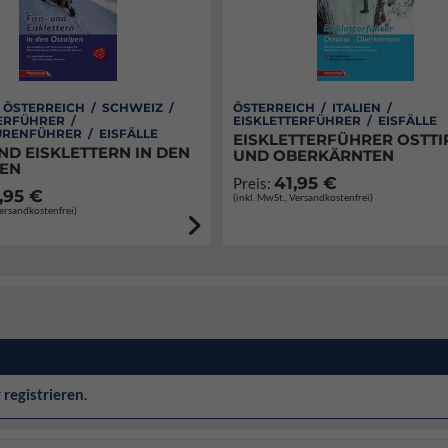
/ ÖSTERREICH / SCHWEIZ /
ÖSTERREICH / ITALIEN /
ERFÜHRER /
EISKLETTERFÜHRER / EISFÄLLE
RENFÜHRER / EISFÄLLE
EISKLETTERFÜHRER OSTTI
ND EISKLETTERN IN DEN
UND OBERKÄRNTEN
EN
41,95 €
Preis:
,95 €
(inkl. MwSt., Versandkostenfrei)
Versandkostenfrei)
r
registrieren
.