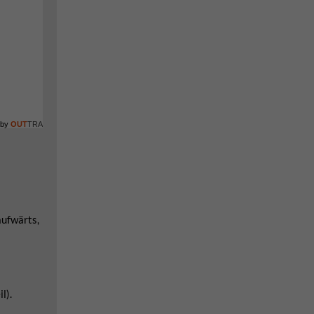
 by
OUT
TRA
aufwärts,
l).