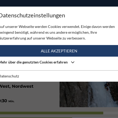
ODUKTE
TOUREN
SERVICE
SHOP
MAGAZINE
Datenschutzeinstellungen
srinne
Auf unserer Webseite werden Cookies verwendet. Einige davon werden
zwingend benötigt, während es uns andere ermöglichen, Ihre
NNE
Nutzererfahrung auf unserer Webseite zu verbessern.
(3)
ALLE AKZEPTIEREN
Mehr über die genutzten Cookies erfahren
1850
m
Datenschutz
West, Nordwest
0:30
Min.