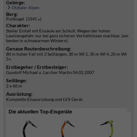
Gebirge:
Ötztaler Alpen
Berg:
Puitkogel (3345
)
m
Charakter:
Steiler Eisfall mit Eissäule am Schluß. Wegen der hohen
Lawinengefahr nur bei ganz sicheren Verhältnissen machbar, (am
besten in schneearmen Wintern).
Genaue Routenbeschreibung:
80 m hoher Fall mit 3 Seillängen, 30 m WI 5, 30 m WI 4, 20 m WI
5+.
Erstbegeher / Erstbesteiger:
Gundolf Michael u. Larcher Martin 04.02.2007
Seillänge:
2 x 60 m
Ausrüstung:
Komplette Eisausrüstung und LVS-Gerät.
i
Die aktuellen Top-Eisgeräte