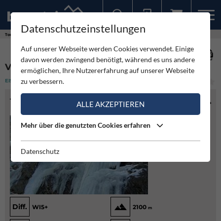
Datenschutzeinstellungen
Sollten Sie bereits ein Konto für unsere App haben, können Sie sich mit diesen Daten auch hier anmelden.
Touren
Eisklettern
Vordere Reiselehn Eisfall
Auf unserer Webseite werden Cookies verwendet. Einige
davon werden zwingend benötigt, während es uns andere
VORDERE REISELEHN EISFALL
ermöglichen, Ihre Nutzererfahrung auf unserer Webseite
zu verbessern.
EISKLETTERN
(2)
MITTEL
TOURENINFO
ALLE AKZEPTIEREN
Mehr über die genutzten Cookies erfahren
Datenschutz
Diff.
WI5+
2100
m