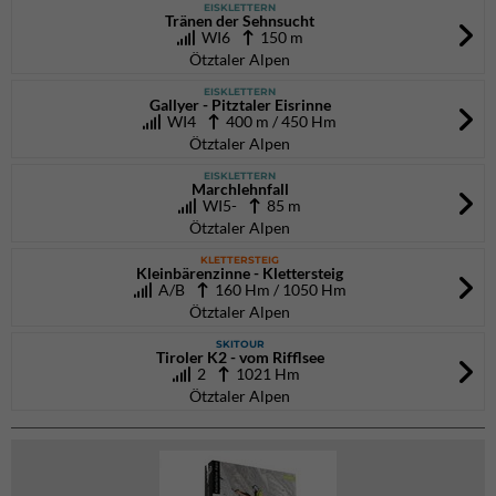
EISKLETTERN
Tränen der Sehnsucht
WI6
150 m
Ötztaler Alpen
EISKLETTERN
Gallyer - Pitztaler Eisrinne
WI4
400 m / 450 Hm
Ötztaler Alpen
EISKLETTERN
Marchlehnfall
WI5-
85 m
Ötztaler Alpen
KLETTERSTEIG
Kleinbärenzinne - Klettersteig
A/B
160 Hm / 1050 Hm
Ötztaler Alpen
SKITOUR
Tiroler K2 - vom Rifflsee
2
1021 Hm
Ötztaler Alpen