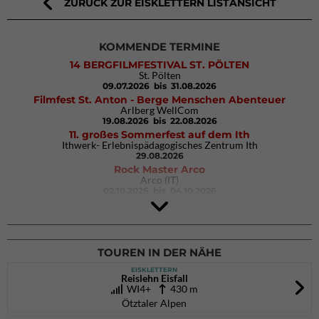
ZURÜCK ZUR EISKLETTERN LISTANSICHT
KOMMENDE TERMINE
14 BERGFILMFESTIVAL ST. PÖLTEN
St. Pölten
09.07.2026
bis 31.08.2026
Filmfest St. Anton - Berge Menschen Abenteuer
Arlberg WellCom
19.08.2026
bis 22.08.2026
11. großes Sommerfest auf dem Ith
Ithwerk- Erlebnispädagogisches Zentrum Ith
29.08.2026
Rock Master Arco
Arco (IT)
02.10.2026
bis 04.10.2026
9. Eiskletter Festival Osttirol
Eisparkt Osttirol
08.01.2027
bis 10.01.2027
TOUREN IN DER NÄHE
EISKLETTERN
Reislehn Eisfall
WI4+
430 m
Ötztaler Alpen