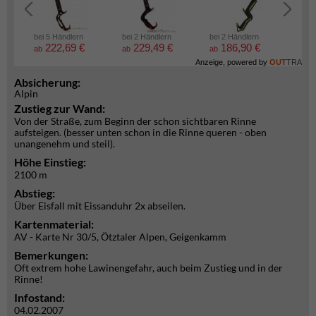
bei 5 Händlern
bei 2 Händlern
bei 2 Händlern
bei 2
222,69 €
229,49 €
186,90 €
6
ab
ab
ab
ab
Anzeige, powered by
OUT
TRA
Absicherung:
Alpin
Zustieg zur Wand:
Von der Straße, zum Beginn der schon sichtbaren Rinne
aufsteigen. (besser unten schon in die Rinne queren - oben
unangenehm und steil).
Höhe Einstieg:
2100 m
Abstieg:
Über Eisfall mit Eissanduhr 2x abseilen.
Kartenmaterial:
AV - Karte Nr 30/5, Ötztaler Alpen, Geigenkamm
Bemerkungen:
Oft extrem hohe Lawinengefahr, auch beim Zustieg und in der
Rinne!
Infostand:
04.02.2007