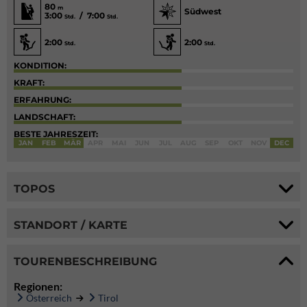
80
m
Südwest
3:00
/ 7:00
Std.
Std.
2:00
2:00
Std.
Std.
KONDITION:
KRAFT:
ERFAHRUNG:
LANDSCHAFT:
BESTE JAHRESZEIT:
JAN
FEB
MÄR
APR
MAI
JUN
JUL
AUG
SEP
OKT
NOV
DEC
TOPOS
STANDORT / KARTE
TOURENBESCHREIBUNG
Regionen:
Österreich
Tirol