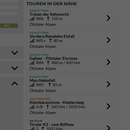
TOUREN IN DER NÄHE
EISKLETTERN
Tränen der Sehnsucht
WI6
150 m
Ötztaler Alpen
DEC
EISKLETTERN
Vordere Reiselehn Eisfall
WI5+
80 m
Ötztaler Alpen
EISKLETTERN
Gallyer - Pitztaler Eisrinne
WI4
400 m / 450 Hm
Ötztaler Alpen
EISKLETTERN
Marchlehnfall
WI5-
85 m
Ötztaler Alpen
KLETTERSTEIG
Kleinbärenzinne - Klettersteig
A/B
160 Hm / 1050 Hm
Ötztaler Alpen
SKITOUR
Tiroler K2 - vom Rifflsee
2
1021 Hm