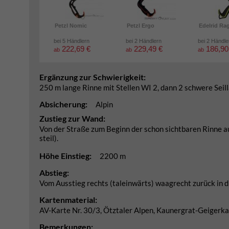
Petzl Nomic
Petzl Ergo
Edelrid Ra
bei 5 Händlern
bei 2 Händlern
bei 2 Händle
222,69 €
229,49 €
186,90
ab
ab
ab
Ergänzung zur Schwierigkeit:
250 m lange Rinne mit Stellen WI 2, dann 2 schwere Seil
Absicherung:
Alpin
Zustieg zur Wand:
Von der Straße zum Beginn der schon sichtbaren Rinne a
steil).
Höhe Einstieg:
2200 m
Abstieg:
Vom Ausstieg rechts (taleinwärts) waagrecht zurück in d
Kartenmaterial:
AV-Karte Nr. 30/3, Ötztaler Alpen, Kaunergrat-Geiger
Bemerkungen: