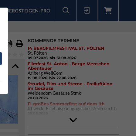
BERGSTEIGEN-PRO
Sollten Sie bereits ein Konto für unsere App haben, können Sie sich mit diesen Daten auch hier anmelden.
KOMMENDE TERMINE
14 BERGFILMFESTIVAL ST. PÖLTEN
St. Pölten
09.07.2026
bis 31.08.2026
Filmfest St. Anton - Berge Menschen
Abenteuer
Arlberg WellCom
19.08.2026
bis 22.08.2026
Strudel, Film und Sterne - Freiluftkino
im Gesäuse
Weidendom Gesäuse Stmk
20.08.2026
11. großes Sommerfest auf dem Ith
Ithwerk- Erlebnispädagogisches Zentrum Ith
29.08.2026
4Blocs KIDS 2026
DAV Kletter- & Boulderzentrum München
Süd (Thalkirchen)
26.09.2026