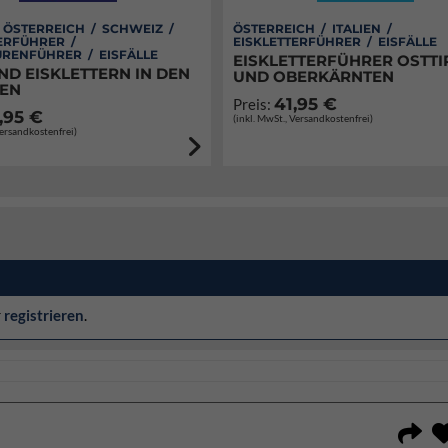
/ ÖSTERREICH / SCHWEIZ /
ÖSTERREICH / ITALIEN /
ERFÜHRER /
EISKLETTERFÜHRER / EISFÄLLE
RENFÜHRER / EISFÄLLE
EISKLETTERFÜHRER OSTTI
ND EISKLETTERN IN DEN
UND OBERKÄRNTEN
EN
41,95 €
Preis:
,95 €
(inkl. MwSt., Versandkostenfrei)
Versandkostenfrei)
r
registrieren
.