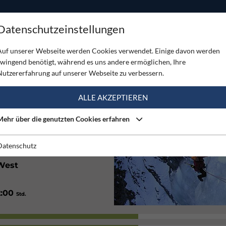
ODUKTE
TOUREN
SERVICE
SHOP
MAGAZINE
Datenschutzeinstellungen
Auf unserer Webseite werden Cookies verwendet. Einige davon werden
zwingend benötigt, während es uns andere ermöglichen, Ihre
Nutzererfahrung auf unserer Webseite zu verbessern.
(2)
ALLE AKZEPTIEREN
Mehr über die genutzten Cookies erfahren
2200
m
Datenschutz
West
2:00
Std.