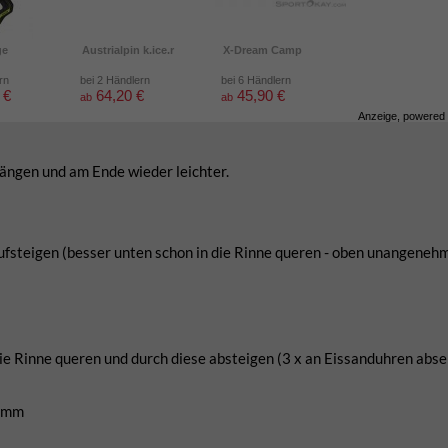
ge
Austrialpin k.ice.r
X-Dream Camp
rn
bei 2 Händlern
bei 6 Händlern
 €
64,20 €
45,90 €
ab
ab
Anzeige, powered
längen und am Ende wieder leichter.
ufsteigen (besser unten schon in die Rinne queren - oben unangeneh
ie Rinne queren und durch diese absteigen (3 x an Eissanduhren absei
kamm