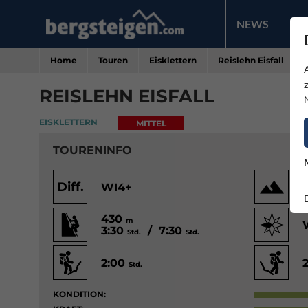
NEWS
PR
Home
Touren
Eisklettern
Reislehn Eisfall
REISLEHN EISFALL
EISKLETTERN
MITTEL
TOURENINFO
Diff.
WI4+
430
m
3:30
/ 7:30
Std.
Std.
2:00
Std.
KONDITION: