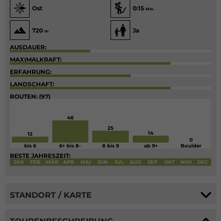
Ost
0:15
Min.
720
Ja
m
AUSDAUER:
MAXIMALKRAFT:
ERFAHRUNG:
LANDSCHAFT:
ROUTEN: (97)
46
25
14
12
0
bis 6
6+ bis 8-
8 bis 9
ab 9+
Boulder
BESTE JAHRESZEIT:
JAN
FEB
MÄR
APR
MAI
JUN
JUL
AUG
SEP
OKT
NOV
DEC
STANDORT / KARTE