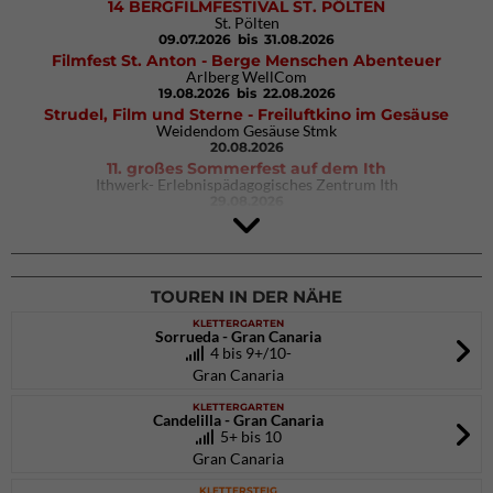
14 BERGFILMFESTIVAL ST. PÖLTEN
St. Pölten
09.07.2026
bis 31.08.2026
Filmfest St. Anton - Berge Menschen Abenteuer
Arlberg WellCom
19.08.2026
bis 22.08.2026
Strudel, Film und Sterne - Freiluftkino im Gesäuse
Weidendom Gesäuse Stmk
20.08.2026
11. großes Sommerfest auf dem Ith
Ithwerk- Erlebnispädagogisches Zentrum Ith
29.08.2026
4Blocs KIDS 2026
DAV Kletter- & Boulderzentrum München Süd (Thalkirchen)
26.09.2026
TOUREN IN DER NÄHE
KLETTERGARTEN
Sorrueda - Gran Canaria
4 bis 9+/10-
Gran Canaria
KLETTERGARTEN
Candelilla - Gran Canaria
5+ bis 10
Gran Canaria
KLETTERSTEIG