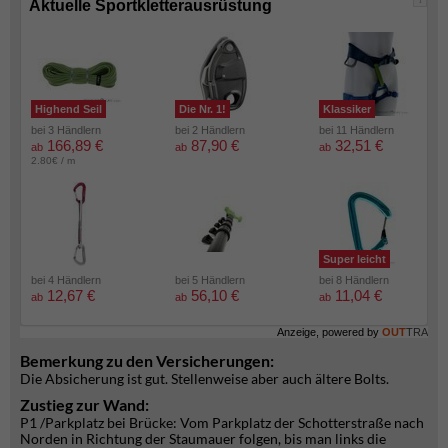
Aktuelle Sportkletterausrüstung
Highend Seil
Die Nr. 1!
Klassiker
bei 3 Händlern
bei 2 Händlern
bei 11 Händlern
166,89 €
87,90 €
32,51 €
ab
ab
ab
2.80€ / m
Super leicht
bei 4 Händlern
bei 5 Händlern
bei 8 Händlern
12,67 €
56,10 €
11,04 €
ab
ab
ab
Anzeige, powered by
OUT
TRA
Bemerkung zu den Versicherungen:
Die Absicherung ist gut. Stellenweise aber auch ältere Bolts.
Zustieg zur Wand:
P1 /Parkplatz bei Brücke: Vom Parkplatz der Schotterstraße nach
Norden in Richtung der Staumauer folgen, bis man links die