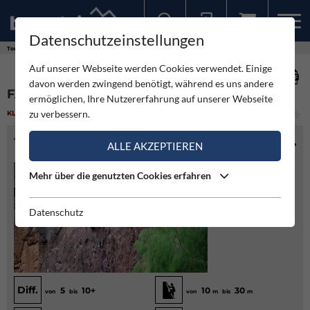
Datenschutzeinstellungen
Sollten Sie bereits ein Konto für unsere App haben, können Sie sich mit diesen Daten auch hier anmelden.
Touren
Klettergarten
Fataga - Gran Canaria
Auf unserer Webseite werden Cookies verwendet. Einige
davon werden zwingend benötigt, während es uns andere
FATAGA - GRAN CANARIA
ermöglichen, Ihre Nutzererfahrung auf unserer Webseite
zu verbessern.
KLETTERGARTEN
(1)
MITTEL
TOURENINFO
ALLE AKZEPTIEREN
Mehr über die genutzten Cookies erfahren
Datenschutz
Diff.
5
10+
10
30
von
bis
von
m
bis
m