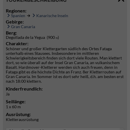
TOURENBESCHREIBUNG
Regionen:
Spanien
Kanarische Inseln
Gebirge:
Gran Canaria
Berg:
Degollada de la Yegua (900
)
m
Charakter:
Schöner und großer Klettergarten südlich des Ortes Fataga
unterhalb eines Stausees. Insbesondere im mittleren
Schwierigkeitsbereich finden sich dort viele Routen. Man klettert
dort, so wie überall auf der Insel Gran Canaria, an vulkanischem
Basalt. Hardmover-Kletterer werden sich auch freuen, denn in
Fataga gibt es die höchste Dichte an Franz. 8er Kletterrouten auf
Gran Canaria. Im Sommer ist es dort sehr heiß, d.h. am besten erst
nach 18:00 klettern.
Kinderfreundlich:
Ja
Seillänge:
1 x 60 m
Ausrüstung:
Kletterausrüstung
i