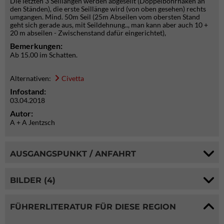
Die letzten 3 Seillängen werden abgeseilt (Doppelbohrhaken an
den Ständen), die erste Seillänge wird (von oben gesehen) rechts
umgangen. Mind. 50m Seil (25m Abseilen vom obersten Stand
geht sich gerade aus, mit Seildehnung.., man kann aber auch 10 +
20 m abseilen - Zwischenstand dafür eingerichtet),
Bemerkungen:
Ab 15.00 im Schatten.
Alternativen:
Civetta
Infostand:
03.04.2018
Autor:
A + A Jentzsch
AUSGANGSPUNKT / ANFAHRT
BILDER (4)
FÜHRERLITERATUR FÜR DIESE REGION