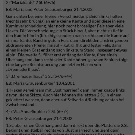
2) “Mariakante” 2 SL (6+/6)
EB: Maria und Peter Grausenburger 21.4.2002
Ganz unten bei einer kleinen Verschneidung gleich links halten
(rechts sehr brüchig) an eine kleine Kante und über diese in eine
Kaminverschneidung, hier noch recht bröseliger Fels aber viele
Haken. Die Verschneidung ein Stück hinauf, aber nicht zu tief in
den Kamin hinein (brüchig), sondern nach rechts um die Kante auf
ein markantes Band in gutem Fels, dann direkt den anstrengenden
abdrängenden Pfeiler hinauf – gut griffig und fester Fels, dann
einen kleinen Grat entlang nach links zum Stand. Insgesamt etwas
alpin! Die zweite SL führt erst entlang der Kante, über einen
Überhang und dann rechts der Kante höher, ganz am Schluss folgt
eine längere Rechtsquerung zum letzten Haken von
„Dreimäderlhaus“.
3) „Dreimäderlhaus“ 3 SL (5+/6-/4+)
EB: Maria Grausenburger“ 18.4.2001
1. Haken gemeinsam mit „Just married“, dann immer knapp links
davon, siehe Skizze. Auch hier können die letzten 2 SL in einem
geklettert werden, dann aber auf Seilverlauf/Reibung achten bei
Zwischenstand !
4) « Via Anna-Sophie » 2 SL (6-/7-)
EB: Peter Grausenburger 21.4.2002
1.SL über einen Überhang und dann direkt über die Platte, die 2.SL
beginnt unmittelbar rechts von „Just married“ und zieht dann
rechts direkt über die abweisende überhängende Passage, wobei