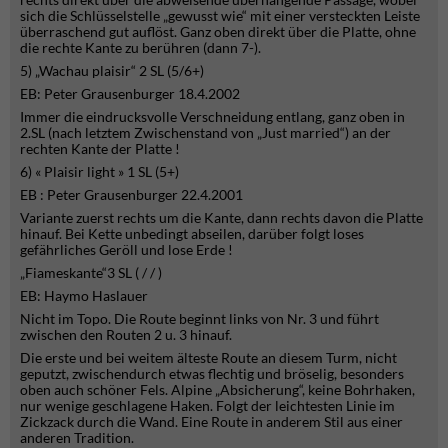
sich die Schlüsselstelle „gewusst wie“ mit einer versteckten Leiste
überraschend gut auflöst. Ganz oben direkt über die Platte, ohne
die rechte Kante zu berühren (dann 7-).
5) „Wachau plaisir“ 2 SL (5/6+)
EB: Peter Grausenburger 18.4.2002
Immer die eindrucksvolle Verschneidung entlang, ganz oben in
2.SL (nach letztem Zwischenstand von „Just married“) an der
rechten Kante der Platte !
6) « Plaisir light » 1 SL (5+)
EB : Peter Grausenburger 22.4.2001
Variante zuerst rechts um die Kante, dann rechts davon die Platte
hinauf. Bei Kette unbedingt abseilen, darüber folgt loses
gefährliches Geröll und lose Erde !
„Fiameskante“3 SL ( / / )
EB: Haymo Haslauer
Nicht im Topo. Die Route beginnt links von Nr. 3 und führt
zwischen den Routen 2 u. 3 hinauf.
Die erste und bei weitem älteste Route an diesem Turm, nicht
geputzt, zwischendurch etwas flechtig und bröselig, besonders
oben auch schöner Fels. Alpine „Absicherung“, keine Bohrhaken,
nur wenige geschlagene Haken. Folgt der leichtesten Linie im
Zickzack durch die Wand. Eine Route in anderem Stil aus einer
anderen Tradition.