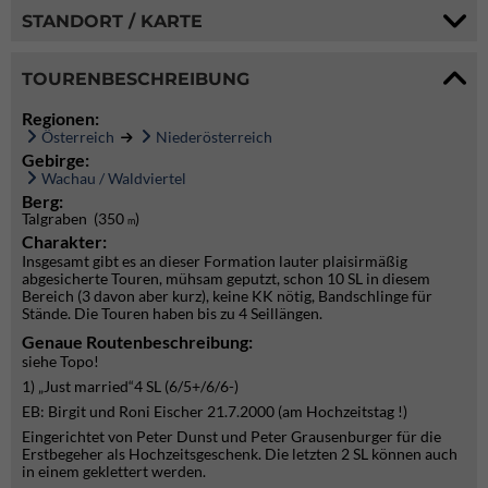
STANDORT / KARTE
TOURENBESCHREIBUNG
Regionen:
Österreich
Niederösterreich
Gebirge:
Wachau / Waldviertel
Berg:
Talgraben (350
)
m
Charakter:
Insgesamt gibt es an dieser Formation lauter plaisirmäßig
abgesicherte Touren, mühsam geputzt, schon 10 SL in diesem
Bereich (3 davon aber kurz), keine KK nötig, Bandschlinge für
Stände. Die Touren haben bis zu 4 Seillängen.
Genaue Routenbeschreibung:
siehe Topo!
1) „Just married“4 SL (6/5+/6/6-)
EB: Birgit und Roni Eischer 21.7.2000 (am Hochzeitstag !)
Eingerichtet von Peter Dunst und Peter Grausenburger für die
Erstbegeher als Hochzeitsgeschenk. Die letzten 2 SL können auch
in einem geklettert werden.