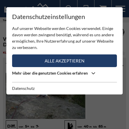
Datenschutzeinstellungen
Sollten Sie bereits ein Konto für unsere App haben, können Sie sich mit diesen Daten auch hier anmelden.
Touren
Klettergarten
Wand (Turm) jenseits des Tales - Dürnstein Wachau
Auf unserer Webseite werden Cookies verwendet. Einige
davon werden zwingend benötigt, während es uns andere
WAND (TURM) JENSEITS DES TALES -
ermöglichen, Ihre Nutzererfahrung auf unserer Webseite
DÜRNSTEIN WACHAU
zu verbessern.
KLETTERGARTEN
(1)
LEICHT
ALLE AKZEPTIEREN
TOURENINFO
Mehr über die genutzten Cookies erfahren
Datenschutz
Diff.
5+
7-
40
85
von
bis
von
m
bis
m