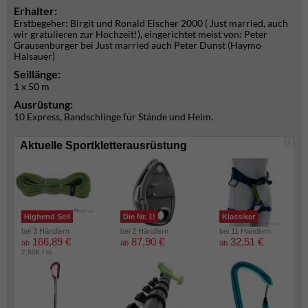
Erhalter:
Erstbegeher: Birgit und Ronald Eischer 2000 ( Just married, auch
wir gratulieren zur Hochzeit!), eingerichtet meist von: Peter
Grausenburger bei Just married auch Peter Dunst (Haymo
Halsauer)
Seillänge:
1 x 50 m
Ausrüstung:
10 Express, Bandschlinge für Stände und Helm.
i
Aktuelle Sportkletterausrüstung
Highend Seil
Die Nr. 1!
Klassiker
bei 3 Händlern
bei 2 Händlern
bei 11 Händlern
166,89 €
87,90 €
32,51 €
ab
ab
ab
2.80€ / m