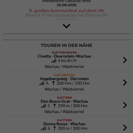
Weidendom Gesäuse Stmk
20.08.2026
11. großes Sommerfest auf dem Ith
Ithwerk- Erlebnispädagogisches Zentrum Ith
29.08.2026
4Blocs KIDS 2026
DAV Kletter- & Boulderzentrum München Süd (Thalkirchen)
26.09.2026
TOUREN IN DER NÄHE
KLETTERGARTEN
Civetta - Duernstein-Wachau
4 bis 8+/9-
Wachau / Waldviertel
KLETTERSTEIG
Vogelbergsteig - Dürnstein
A
200 Hm / 330 Hm
Wachau / Waldviertel
KLETTERN
Don Bosco Grat - Wachau
5
290 m / 300 Hm
Wachau / Waldviertel
KLETTERN
Donna Rossa - Wachau
6
300 m / 300 Hm