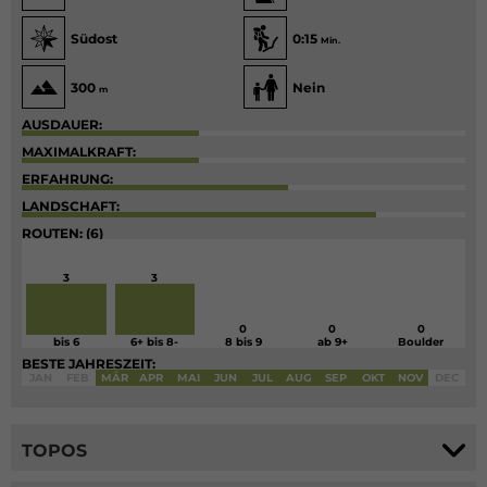
Südost
0:15
Min.
300
Nein
m
AUSDAUER:
MAXIMALKRAFT:
ERFAHRUNG:
LANDSCHAFT:
ROUTEN: (6)
3
3
0
0
0
bis 6
6+ bis 8-
8 bis 9
ab 9+
Boulder
BESTE JAHRESZEIT:
JAN
FEB
MÄR
APR
MAI
JUN
JUL
AUG
SEP
OKT
NOV
DEC
TOPOS