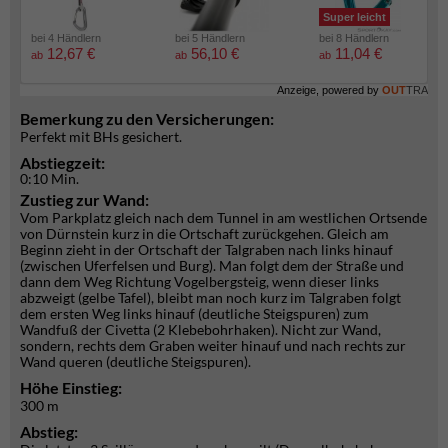
Super leicht
bei 4 Händlern
bei 5 Händlern
bei 8 Händlern
12,67 €
56,10 €
11,04 €
ab
ab
ab
Anzeige, powered by
OUT
TRA
Bemerkung zu den Versicherungen:
Perfekt mit BHs gesichert.
Abstiegzeit:
0:10 Min.
Zustieg zur Wand:
Vom Parkplatz gleich nach dem Tunnel in am westlichen Ortsende
von Dürnstein kurz in die Ortschaft zurückgehen. Gleich am
Beginn zieht in der Ortschaft der Talgraben nach links hinauf
(zwischen Uferfelsen und Burg). Man folgt dem der Straße und
dann dem Weg Richtung Vogelbergsteig, wenn dieser links
abzweigt (gelbe Tafel), bleibt man noch kurz im Talgraben folgt
dem ersten Weg links hinauf (deutliche Steigspuren) zum
Wandfuß der Civetta (2 Klebebohrhaken). Nicht zur Wand,
sondern, rechts dem Graben weiter hinauf und nach rechts zur
Wand queren (deutliche Steigspuren).
Höhe Einstieg:
300 m
Abstieg: