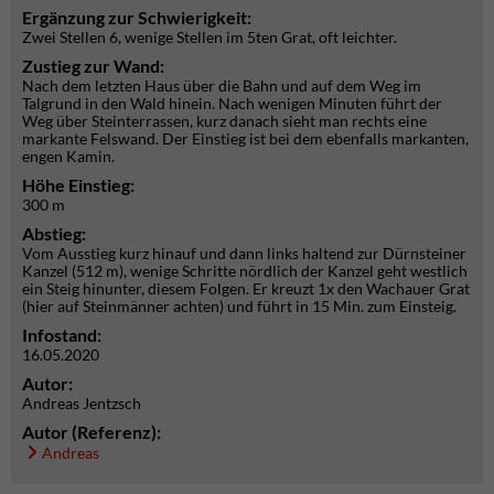
Ergänzung zur Schwierigkeit:
Zwei Stellen 6, wenige Stellen im 5ten Grat, oft leichter.
Zustieg zur Wand:
Nach dem letzten Haus über die Bahn und auf dem Weg im
Talgrund in den Wald hinein. Nach wenigen Minuten führt der
Weg über Steinterrassen, kurz danach sieht man rechts eine
markante Felswand. Der Einstieg ist bei dem ebenfalls markanten,
engen Kamin.
Höhe Einstieg:
300 m
Abstieg:
Vom Ausstieg kurz hinauf und dann links haltend zur Dürnsteiner
Kanzel (512 m), wenige Schritte nördlich der Kanzel geht westlich
ein Steig hinunter, diesem Folgen. Er kreuzt 1x den Wachauer Grat
(hier auf Steinmänner achten) und führt in 15 Min. zum Einsteig.
Infostand:
16.05.2020
Autor:
Andreas Jentzsch
Autor (Referenz):
Andreas