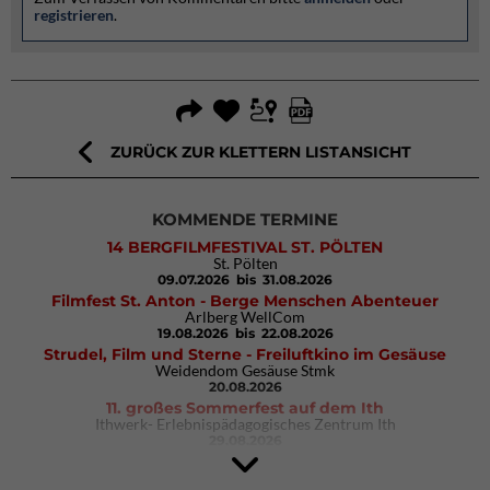
registrieren
.
ZURÜCK ZUR KLETTERN LISTANSICHT
KOMMENDE TERMINE
14 BERGFILMFESTIVAL ST. PÖLTEN
St. Pölten
09.07.2026
bis 31.08.2026
Filmfest St. Anton - Berge Menschen Abenteuer
Arlberg WellCom
19.08.2026
bis 22.08.2026
Strudel, Film und Sterne - Freiluftkino im Gesäuse
Weidendom Gesäuse Stmk
20.08.2026
11. großes Sommerfest auf dem Ith
Ithwerk- Erlebnispädagogisches Zentrum Ith
29.08.2026
4Blocs KIDS 2026
DAV Kletter- & Boulderzentrum München Süd (Thalkirchen)
26.09.2026