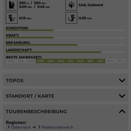
300
/ 300
m
Hm
Süd, Südwest
3:00
/ 3:45
Std.
Std.
0:15
0:30
Min.
Min.
KONDITION:
KRAFT:
ERFAHRUNG:
LANDSCHAFT:
BESTE JAHRESZEIT:
JAN
FEB
MÄR
APR
MAI
JUN
JUL
AUG
SEP
OKT
NOV
DEC
TOPOS
STANDORT / KARTE
TOURENBESCHREIBUNG
Regionen:
Österreich
Niederösterreich