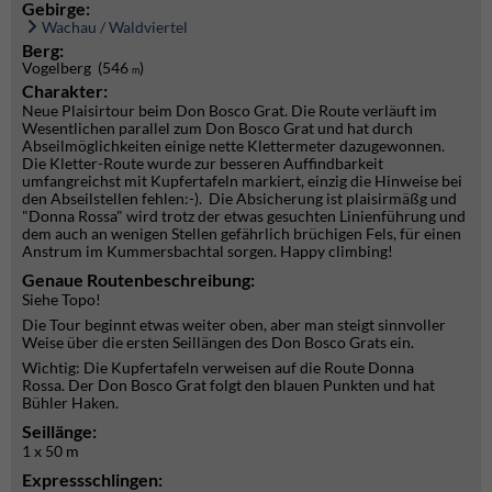
Gebirge:
Wachau / Waldviertel
Berg:
Vogelberg (546
)
m
Charakter:
Neue Plaisirtour beim Don Bosco Grat. Die Route verläuft im
Wesentlichen parallel zum Don Bosco Grat und hat durch
Abseilmöglichkeiten einige nette Klettermeter dazugewonnen.
Die Kletter-Route wurde zur besseren Auffindbarkeit
umfangreichst mit Kupfertafeln markiert, einzig die Hinweise bei
den Abseilstellen fehlen:-). Die Absicherung ist plaisirmäßg und
"Donna Rossa" wird trotz der etwas gesuchten Linienführung und
dem auch an wenigen Stellen gefährlich brüchigen Fels, für einen
Anstrum im Kummersbachtal sorgen. Happy climbing!
Genaue Routenbeschreibung:
Siehe Topo!
Die Tour beginnt etwas weiter oben, aber man steigt sinnvoller
Weise über die ersten Seillängen des Don Bosco Grats ein.
Wichtig: Die Kupfertafeln verweisen auf die Route Donna
Rossa. Der Don Bosco Grat folgt den blauen Punkten und hat
Bühler Haken.
Seillänge:
1 x 50 m
Expressschlingen: