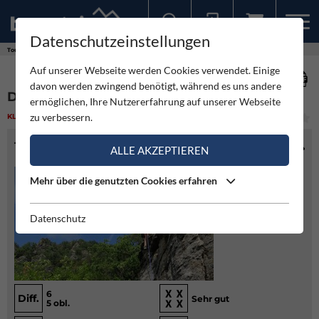
Datenschutzeinstellungen
Sollten Sie bereits ein Konto für unsere App haben, können Sie sich mit diesen Daten auch hier anmelden.
Touren
Klettern
Donna Rossa - Wachau
Auf unserer Webseite werden Cookies verwendet. Einige
davon werden zwingend benötigt, während es uns andere
DONNA ROSSA - WACHAU
ermöglichen, Ihre Nutzererfahrung auf unserer Webseite
zu verbessern.
KLETTERN
(6)
MITTEL
TOURENINFO
ALLE AKZEPTIEREN
Mehr über die genutzten Cookies erfahren
Datenschutz
6
Diff.
Sehr gut
5 obl.