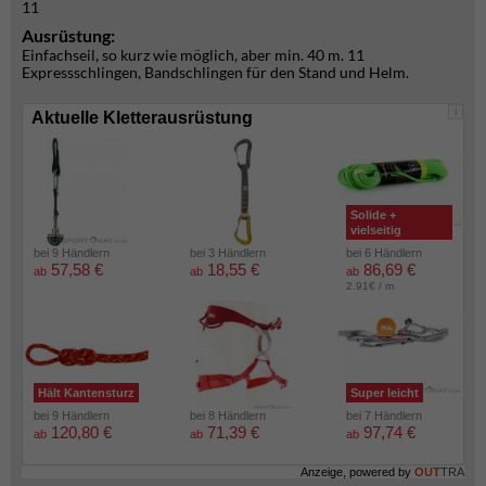
11
Ausrüstung:
Einfachseil, so kurz wie möglich, aber min. 40 m. 11
Expressschlingen, Bandschlingen für den Stand und Helm.
i
Aktuelle Kletterausrüstung
Solide +
vielseitig
bei 9 Händlern
bei 3 Händlern
bei 6 Händlern
57,58 €
18,55 €
86,69 €
ab
ab
ab
2.91€ / m
Hält Kantensturz
Super leicht
bei 9 Händlern
bei 8 Händlern
bei 7 Händlern
120,80 €
71,39 €
97,74 €
ab
ab
ab
Anzeige, powered by
OUT
TRA