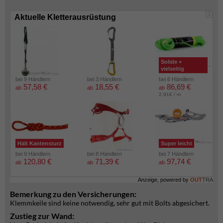
i
Aktuelle Kletterausrüstung
Solide +
vielseitig
bei 9 Händlern
bei 3 Händlern
bei 6 Händlern
57,58 €
18,55 €
86,69 €
ab
ab
ab
2.91€ / m
Hält Kantensturz
Super leicht
bei 9 Händlern
bei 8 Händlern
bei 7 Händlern
120,80 €
71,39 €
97,74 €
ab
ab
ab
Anzeige, powered by
OUT
TRA
Bemerkung zu den Versicherungen:
Klemmkeile sind keine notwendig, sehr gut mit Bolts abgesichert.
Zustieg zur Wand: