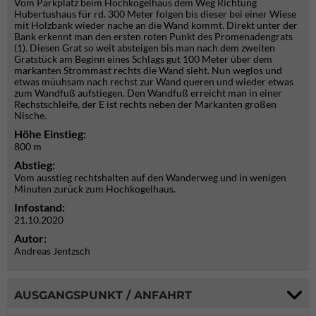
Vom Parkplatz beim Hochkogelhaus dem Weg Richtung
Hubertushaus für rd. 300 Meter folgen bis dieser bei einer Wiese
mit Holzbank wieder nache an die Wand kommt. Direkt unter der
Bank erkennt man den ersten roten Punkt des Promenadengrats
(1). Diesen Grat so weit absteigen bis man nach dem zweiten
Gratstück am Beginn eines Schlags gut 100 Meter über dem
markanten Strommast rechts die Wand sieht. Nun weglos und
etwas müuhsam nach rechst zur Wand queren und wieder etwas
zum Wandfuß aufstiegen. Den Wandfuß erreicht man in einer
Rechstschleife, der E ist rechts neben der Markanten großen
Nische.
Höhe Einstieg:
800 m
Abstieg:
Vom ausstieg rechtshalten auf den Wanderweg und in wenigen
Minuten zurück zum Hochkogelhaus.
Infostand:
21.10.2020
Autor:
Andreas Jentzsch
AUSGANGSPUNKT / ANFAHRT