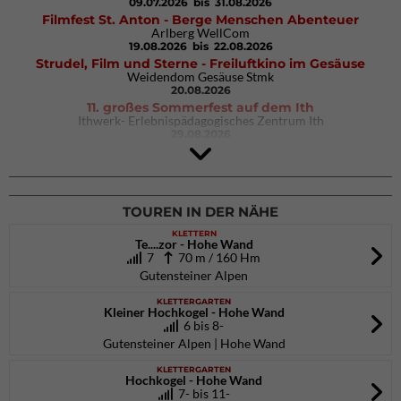
09.07.2026
bis 31.08.2026
Filmfest St. Anton - Berge Menschen Abenteuer
Arlberg WellCom
19.08.2026
bis 22.08.2026
Strudel, Film und Sterne - Freiluftkino im Gesäuse
Weidendom Gesäuse Stmk
20.08.2026
11. großes Sommerfest auf dem Ith
Ithwerk- Erlebnispädagogisches Zentrum Ith
29.08.2026
4Blocs KIDS 2026
DAV Kletter- & Boulderzentrum München Süd (Thalkirchen)
26.09.2026
TOUREN IN DER NÄHE
KLETTERN
Te....zor - Hohe Wand
7
70 m / 160 Hm
Gutensteiner Alpen
KLETTERGARTEN
Kleiner Hochkogel - Hohe Wand
6 bis 8-
Gutensteiner Alpen | Hohe Wand
KLETTERGARTEN
Hochkogel - Hohe Wand
7- bis 11-