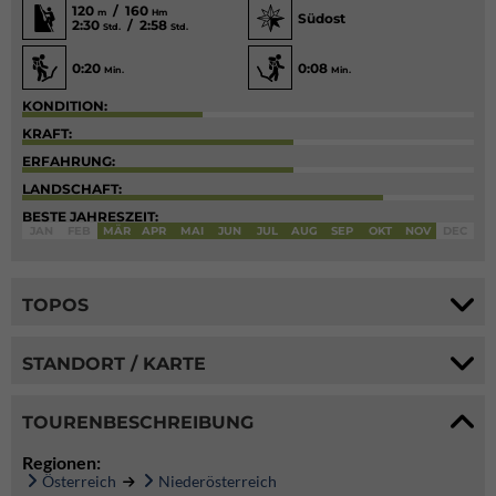
120
/ 160
m
Hm
Südost
2:30
/ 2:58
Std.
Std.
0:20
0:08
Min.
Min.
KONDITION:
KRAFT:
ERFAHRUNG:
LANDSCHAFT:
BESTE JAHRESZEIT:
JAN
FEB
MÄR
APR
MAI
JUN
JUL
AUG
SEP
OKT
NOV
DEC
TOPOS
STANDORT / KARTE
TOURENBESCHREIBUNG
Regionen:
Österreich
Niederösterreich