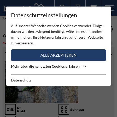
Datenschutzeinstellungen
Sollten Sie bereits ein Konto für unsere App haben, können Sie sich mit diesen Daten auch hier anmelden.
Touren
Klettern
Alpenmordor - Hohe Wand
Auf unserer Webseite werden Cookies verwendet. Einige
davon werden zwingend benötigt, während es uns andere
ALPENMORDOR - HOHE WAND
ermöglichen, Ihre Nutzererfahrung auf unserer Webseite
zu verbessern.
KLETTERN
(2)
MITTEL
TOURENINFO
ALLE AKZEPTIEREN
Mehr über die genutzten Cookies erfahren
Datenschutz
6+
Diff.
Sehr gut
6 obl.