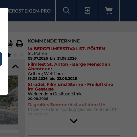
BERGSTEIGEN-PRO
Sollten Sie bereits ein Konto für unsere App haben, können Sie sich mit diesen Daten auch hier anmelden.
KOMMENDE TERMINE
14 BERGFILMFESTIVAL ST. PÖLTEN
St. Pölten
09.07.2026
bis 31.08.2026
Filmfest St. Anton - Berge Menschen
Abenteuer
Arlberg WellCom
19.08.2026
bis 22.08.2026
Strudel, Film und Sterne - Freiluftkino
im Gesäuse
Weidendom Gesäuse Stmk
20.08.2026
11. großes Sommerfest auf dem Ith
Ithwerk- Erlebnispädagogisches Zentrum Ith
29.08.2026
4Blocs KIDS 2026
DAV Kletter- & Boulderzentrum München
Süd (Thalkirchen)
26.09.2026