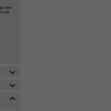
ng) über
straße