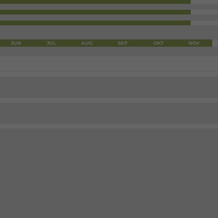
JUN
JUL
AUG
SEP
OKT
NOV