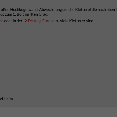
 Großen Hochkogelwand. Abwechslungsreiche Kletterei die nach oben 
ut zum 1. Bolt im 4ten Grad.
en
oder in der
Festung Europa
zu viele Kletterer sind.
und Helm