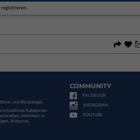
r
registrieren
.
COMMUNITY
FACEBOOK
tterer und Bergsteiger.
INSTAGRAM
terschiedliche Kategorien
YOUTUBE
eschrieben, bebildert, es
igen, Skitouren,