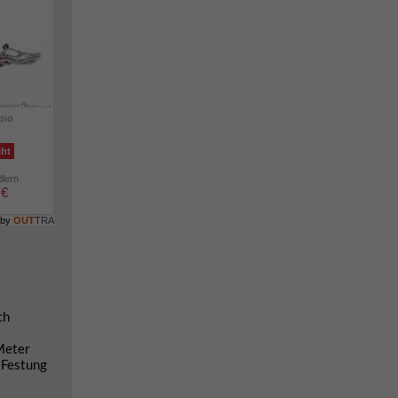
pio
cht
dlern
 €
 by
OUT
TRA
ch
Meter
 Festung