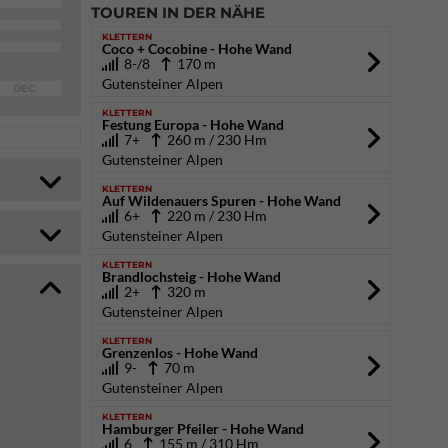
TOUREN IN DER NÄHE
KLETTERN
Coco + Cocobine - Hohe Wand
8-/8
170 m
Gutensteiner Alpen
DEC
KLETTERN
Festung Europa - Hohe Wand
7+
260 m / 230 Hm
Gutensteiner Alpen
KLETTERN
Auf Wildenauers Spuren - Hohe Wand
6+
220 m / 230 Hm
Gutensteiner Alpen
KLETTERN
Brandlochsteig - Hohe Wand
2+
320 m
Gutensteiner Alpen
KLETTERN
Grenzenlos - Hohe Wand
9-
70 m
Gutensteiner Alpen
KLETTERN
Hamburger Pfeiler - Hohe Wand
6
155 m / 310 Hm