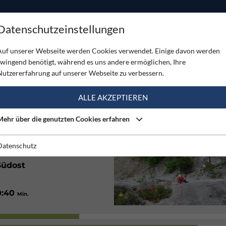
ODUKTE
TOUREN
SERVICE
SHOP
MAGAZINE
Datenschutzeinstellungen
- Hohe Wand
Auf unserer Webseite werden Cookies verwendet. Einige davon werden
zwingend benötigt, während es uns andere ermöglichen, Ihre
HOHE WAND
Nutzererfahrung auf unserer Webseite zu verbessern.
(1)
ALLE AKZEPTIEREN
Mehr über die genutzten Cookies erfahren
Gut
Datenschutz
Südost
0:40
Min.