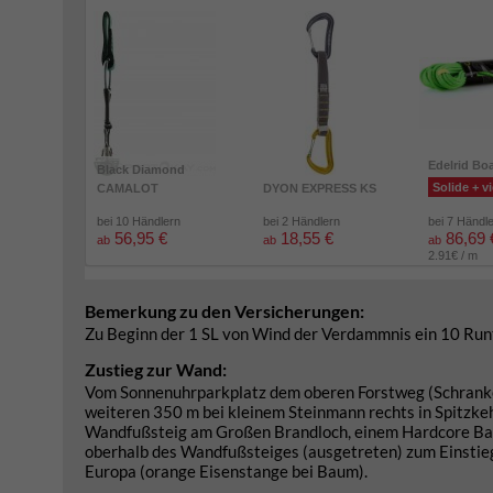
Edelrid Bo
Black Diamond
Solide + vi
CAMALOT
DYON EXPRESS KS
bei 10 Händlern
bei 2 Händlern
bei 7 Händl
56,95 €
18,55 €
86,69 
ab
ab
ab
2.91€ / m
Bemerkung zu den Versicherungen:
Zu Beginn der 1 SL von Wind der Verdammnis ein 10 Runt
Zustieg zur Wand:
Vom Sonnenuhrparkplatz dem oberen Forstweg (Schranken)
weiteren 350 m bei kleinem Steinmann rechts in Spitzkeh
Wandfußsteig am Großen Brandloch, einem Hardcore Bas
oberhalb des Wandfußsteiges (ausgetreten) zum Einstieg
Europa (orange Eisenstange bei Baum).