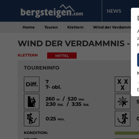
NEWS
PR
Home
Touren
Klettern
Wind der Verdammnis 
WIND DER VERDAMMNIS - 
KLETTERN
MITTEL
TOURENINFO
7
Diff.
7- obl.
260
/ 520
m
Hm
2:30
/ 3:35
Std.
Std.
0:25
Min.
KONDITION: