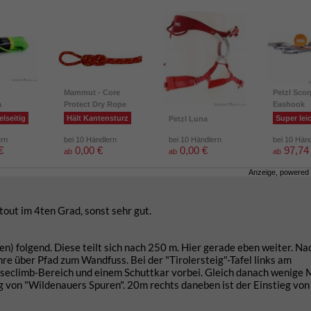
Mammut - Core
Petzl Scor
a
Protect Dry Rope
Eashook
elseitig
Hält Kantensturz
Super lei
Petzl Luna
ern
bei 10 Händlern
bei 10 Händlern
bei 10 Hän
€
0,00 €
0,00 €
97,74
ab
ab
ab
Anzeige, powered
out im 4ten Grad, sonst sehr gut.
 folgend. Diese teilt sich nach 250 m. Hier gerade eben weiter. Na
re über Pfad zum Wandfuss. Bei der "Tirolersteig"-Tafel links am
eclimb-Bereich und einem Schuttkar vorbei. Gleich danach wenige 
 von "Wildenauers Spuren". 20m rechts daneben ist der Einstieg von