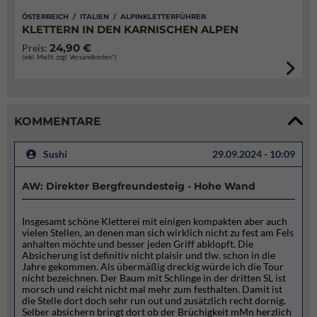
ÖSTERREICH / ITALIEN / ALPINKLETTERFÜHRER
KLETTERN IN DEN KARNISCHEN ALPEN
24,90 €
Preis:
(inkl. MwSt. zzgl. Versandkosten*)
KOMMENTARE
Sushi
29.09.2024 - 10:09
AW: Direkter Bergfreundesteig - Hohe Wand
Insgesamt schöne Kletterei mit einigen kompakten aber auch
vielen Stellen, an denen man sich wirklich nicht zu fest am Fels
anhalten möchte und besser jeden Griff abklopft. Die
Absicherung ist definitiv nicht plaisir und tlw. schon in die
Jahre gekommen. Als übermäßig dreckig würde ich die Tour
nicht bezeichnen. Der Baum mit Schlinge in der dritten SL ist
morsch und reicht nicht mal mehr zum festhalten. Damit ist
die Stelle dort doch sehr run out und zusätzlich recht dornig.
Selber absichern bringt dort ob der Brüchigkeit mMn herzlich