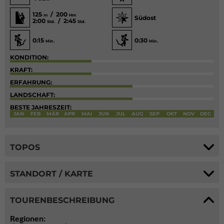
125
/ 200
m
Hm
Südost
2:00
/ 2:45
Std.
Std.
0:15
0:30
Min.
Min.
KONDITION:
KRAFT:
ERFAHRUNG:
LANDSCHAFT:
BESTE JAHRESZEIT:
JAN
FEB
MÄR
APR
MAI
JUN
JUL
AUG
SEP
OKT
NOV
DEC
TOPOS
STANDORT / KARTE
TOURENBESCHREIBUNG
Regionen: