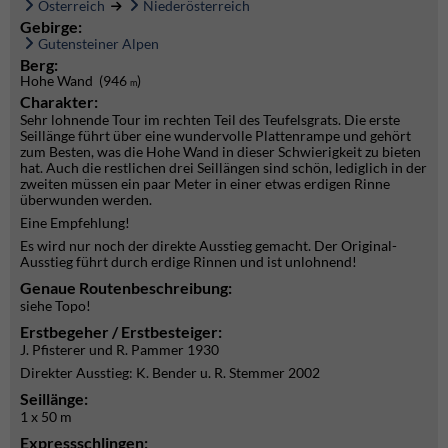
Österreich
Niederösterreich
Gebirge:
Gutensteiner Alpen
Berg:
Hohe Wand (946
)
m
Charakter:
Sehr lohnende Tour im rechten Teil des Teufelsgrats. Die erste
Seillänge führt über eine wundervolle Plattenrampe und gehört
zum Besten, was die Hohe Wand in dieser Schwierigkeit zu bieten
hat. Auch die restlichen drei Seillängen sind schön, lediglich in der
zweiten müssen ein paar Meter in einer etwas erdigen Rinne
überwunden werden.
Eine Empfehlung!
Es wird nur noch der direkte Ausstieg gemacht. Der Original-
Ausstieg führt durch erdige Rinnen und ist unlohnend!
Genaue Routenbeschreibung:
siehe Topo!
Erstbegeher / Erstbesteiger:
J. Pfisterer und R. Pammer 1930
Direkter Ausstieg: K. Bender u. R. Stemmer 2002
Seillänge:
1 x 50 m
Expressschlingen: