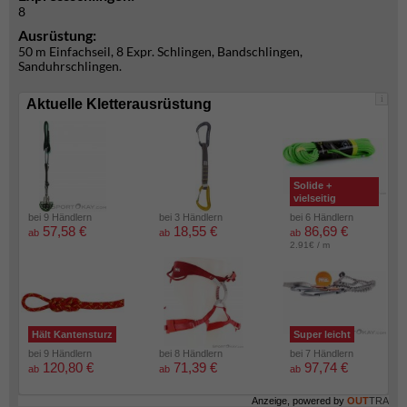
8
Ausrüstung:
50 m Einfachseil, 8 Expr. Schlingen, Bandschlingen,
Sanduhrschlingen.
i
Aktuelle Kletterausrüstung
Solide +
vielseitig
bei 9 Händlern
bei 3 Händlern
bei 6 Händlern
57,58 €
18,55 €
86,69 €
ab
ab
ab
2.91€ / m
Hält Kantensturz
Super leicht
bei 9 Händlern
bei 8 Händlern
bei 7 Händlern
120,80 €
71,39 €
97,74 €
ab
ab
ab
Anzeige, powered by
OUT
TRA