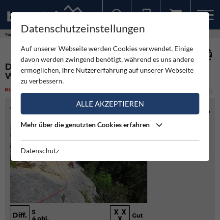
Datenschutzeinstellungen
Sollten Sie bereits ein Konto für unsere App haben, können Sie sich mit diesen Daten auch hier anmelden.
Touren
Klettern
Direkter Bergfreundesteig - Hohe Wand
Auf unserer Webseite werden Cookies verwendet. Einige
davon werden zwingend benötigt, während es uns andere
DIREKTER BERGFREUNDESTEIG - HOHE
ermöglichen, Ihre Nutzererfahrung auf unserer Webseite
WAND
zu verbessern.
KLETTERN
(1)
MITTEL
ALLE AKZEPTIEREN
TOURENINFO
Mehr über die genutzten Cookies erfahren
Datenschutz
5
Diff.
Gut
4 obl.