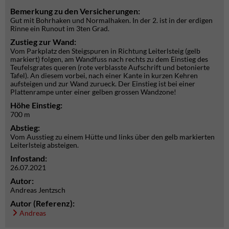
Bemerkung zu den Versicherungen:
Gut mit Bohrhaken und Normalhaken. In der 2. ist in der erdigen
Rinne ein Runout im 3ten Grad.
Zustieg zur Wand:
Vom Parkplatz den Steigspuren in Richtung Leiterlsteig (gelb
markiert) folgen, am Wandfuss nach rechts zu dem Einstieg des
Teufelsgrates queren (rote verblasste Aufschrift und betonierte
Tafel). An diesem vorbei, nach einer Kante in kurzen Kehren
aufsteigen und zur Wand zurueck. Der Einstieg ist bei einer
Plattenrampe unter einer gelben grossen Wandzone!
Höhe Einstieg:
700 m
Abstieg:
Vom Ausstieg zu einem Hütte und links über den gelb markierten
Leiterlsteig absteigen.
Infostand:
26.07.2021
Autor:
Andreas Jentzsch
Autor (Referenz):
Andreas