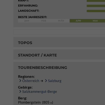
KRAFT:
ERFAHRUNG:
LANDSCHAFT:
BESTE JAHRESZEIT:
JAN
FEB
MÄR
APR
MAI
TOPOS
STANDORT / KARTE
TOURENBESCHREIBUNG
Regionen:
Österreich
Salzburg
Gebirge:
Salzkammergut-Berge
Berg:
Plombergstein (805
)
m