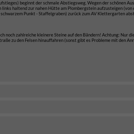
ufstieges) beginnt der schmale Abstiegsweg. Wegen der schönen Aus
 links haltend zur nahen Hütte am Plombergstein aufzusteigen (von 
t schwarzem Punkt - Staffelgraben) zurück zum AV Klettergarten abs
ich noch zahlreiche kleinere Steine auf den Bändern! Achtung: Nur di
traße zu den Felsen hinauffahren (sonst gibt es Probleme mit den Anr