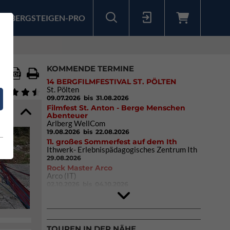
BERGSTEIGEN-PRO
Sollten Sie bereits ein Konto für unsere App haben, können Sie sich mit diesen Daten auch hier anmelden.
KOMMENDE TERMINE
14 BERGFILMFESTIVAL ST. PÖLTEN
St. Pölten
09.07.2026
bis 31.08.2026
Filmfest St. Anton - Berge Menschen
Abenteuer
Arlberg WellCom
19.08.2026
bis 22.08.2026
11. großes Sommerfest auf dem Ith
Ithwerk- Erlebnispädagogisches Zentrum Ith
29.08.2026
Rock Master Arco
Arco (IT)
02.10.2026
bis 04.10.2026
9. Eiskletter Festival Osttirol
Eisparkt Osttirol
08.01.2027
bis 10.01.2027
TOUREN IN DER NÄHE