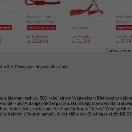
Mammut - Core
Petzl Scor
a
Protect Dry Rope
Eashook
elseitig
Hält Kantensturz
Super lei
Petzl Luna
ern
bei 9 Händlern
bei 8 Händlern
bei 7 Händ
€
120,80 €
71,39 €
97,74
ab
ab
ab
Anzeige, powered
n den 2er-Passagen längere Abstände.
sen, bis man nach ca. 500 m bei einem Wegweiser (804) rechts abbie
AV-Kinder- und Anfängerklettergarten. Dann folgt man dem Bach abwär
 man sich links, vorbei am Einstieg der Route "Taxus". Wenige Met
etalltafel mit Routennamen). In der Nähe des Einstieges steht KK 25