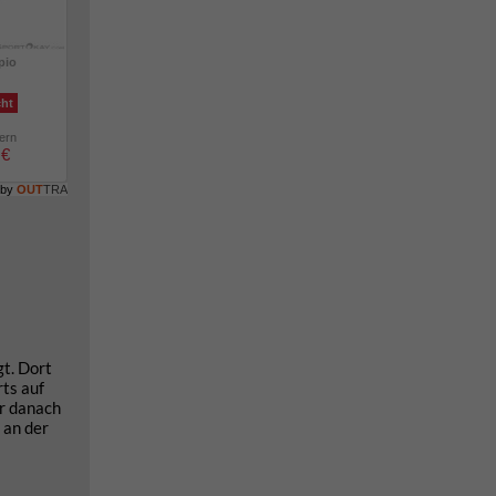
pio
cht
lern
 €
 by
OUT
TRA
gt. Dort
ts auf
er danach
 an der