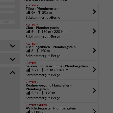
KLETTERN
Filou - Plombergstein
6+
205 m
Salzkammergut-Berge
DEC
KLETTERN
Clou - Plombergstein
6-
180 m / 220 Hm
Salzkammergut-Berge
KLETTERN
Dschungelbuch - Plombergstein
6
190 m
Salzkammergut-Berge
KLETTERN
Salewa und Baseclimbs - Plombergstein
7/7+
80 m / 110 Hm
Salzkammergut-Berge
KLETTERN
Rentnerweg und Hasipfeiler -
Plombergstein
5/5+
190 m
Salzkammergut-Berge
KLETTERGARTEN
AV Klettergarten Plombergstein
2+ bis 7-