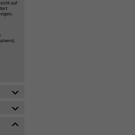
sicht auf
dort
teigen.
e
ainern).