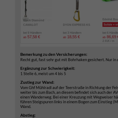
Edelrid Bo
Black Diamond
Solide + vi
CAMALOT
DYON EXPRESS KS
bei 9 Händlern
bei 3 Händlern
bei 6 Händl
57,58 €
18,55 €
86,69 
ab
ab
ab
2.91€ / m
Bemerkung zu den Versicherungen:
Recht gut, fast sehr gut mit Bohrhaken gesichert. Nur i
Ergänzung zur Schwierigkeit:
1 Stelle 6, meist um 4 bis 5
Zustieg zur Wand:
Vom Ghf Mühlradl auf der Teerstraße in Richtung der Fel
weiter bis zum Bach, an diesem befindet sich auch der 
einen Wanderweg. Bei einer Kreuzung mit Wegweiser hält
führen Steigspuren links in einem Bogen zum Einstieg (M
Wand.
Abstieg: