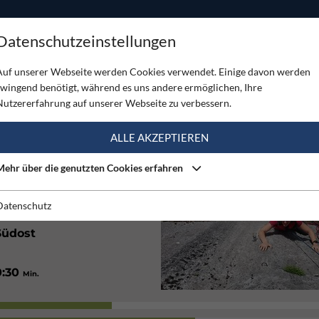
ODUKTE
TOUREN
SERVICE
SHOP
MAGAZINE
Datenschutzeinstellungen
ein
Auf unserer Webseite werden Cookies verwendet. Einige davon werden
zwingend benötigt, während es uns andere ermöglichen, Ihre
IN
Nutzererfahrung auf unserer Webseite zu verbessern.
(2)
ALLE AKZEPTIEREN
Mehr über die genutzten Cookies erfahren
Sehr gut
Datenschutz
Südost
0:30
Min.