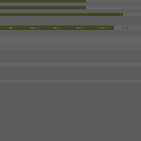
JUN
JUL
AUG
SEP
OKT
NOV