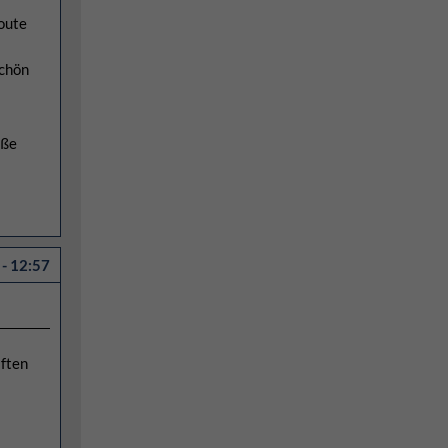
Route
schön
öße
- 12:57
aften