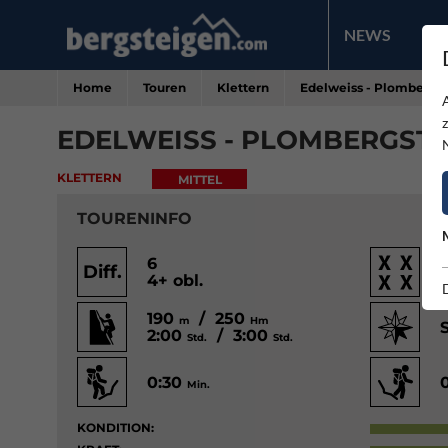
NEWS
PR
Home
Touren
Klettern
Edelweiss - Plombergst
EDELWEISS - PLOMBERGSTE
KLETTERN
MITTEL
TOURENINFO
6
Diff.
4+ obl.
190
/ 250
m
Hm
2:00
/ 3:00
Std.
Std.
0:30
Min.
KONDITION: