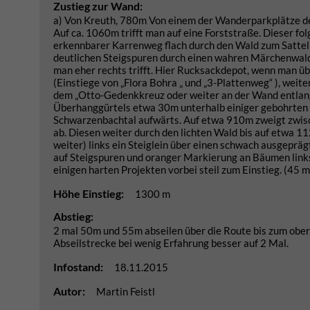
Zustieg zur Wand:
a) Von Kreuth, 780m Von einem der Wanderparkplätze d
Auf ca. 1060m trifft man auf eine Forststraße. Dieser fo
erkennbarer Karrenweg flach durch den Wald zum Sattel
deutlichen Steigspuren durch einen wahren Märchenwald
man eher rechts trifft. Hier Rucksackdepot, wenn man ü
(Einstiege von „Flora Bohra „ und „3-Plattenweg“ ), weite
dem „Otto-Gedenkkreuz oder weiter an der Wand entlang
Überhanggürtels etwa 30m unterhalb einiger gebohrten 
Schwarzenbachtal aufwärts. Auf etwa 910m zweigt zwisc
ab. Diesen weiter durch den lichten Wald bis auf etwa 
weiter) links ein Steiglein über einen schwach ausgepr
auf Steigspuren und oranger Markierung an Bäumen lin
einigen harten Projekten vorbei steil zum Einstieg. (45 m
Höhe Einstieg:
1300 m
Abstieg:
2 mal 50m und 55m abseilen über die Route bis zum ober
Abseilstrecke bei wenig Erfahrung besser auf 2 Mal.
Infostand:
18.11.2015
Autor:
Martin Feistl