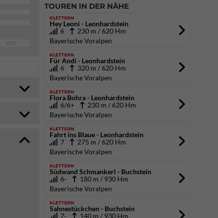
TOUREN IN DER NÄHE
KLETTERN
Hey Leoni - Leonhardstein
6
230 m / 620 Hm
Bayerische Voralpen
DEC
KLETTERN
Für Andi - Leonhardstein
6
320 m / 620 Hm
Bayerische Voralpen
KLETTERN
Flora Bohra - Leonhardstein
6/6+
230 m / 620 Hm
Bayerische Voralpen
KLETTERN
Fahrt ins Blaue - Leonhardstein
7
275 m / 620 Hm
Bayerische Voralpen
KLETTERN
Südwand Schmankerl - Buchstein
6-
180 m / 930 Hm
Bayerische Voralpen
KLETTERN
Sahnestückchen - Buchstein
7-
140 m / 930 Hm