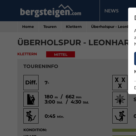
NEWS
PR
Home
Touren
Klettern
Überholspur - Leonhard
ÜBERHOLSPUR - LEONHARD
KLETTERN
MITTEL
TOURENINFO
Diff.
7-
180
/ 662
m
Hm
3:00
/ 4:30
Std.
Std.
0:45
Min.
KONDITION: