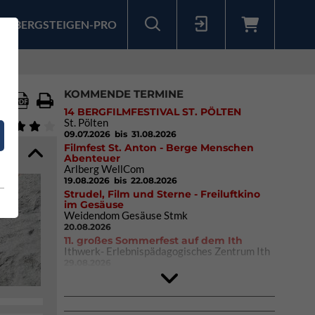
BERGSTEIGEN-PRO
Sollten Sie bereits ein Konto für unsere App haben, können Sie sich mit diesen Daten auch hier anmelden.
KOMMENDE TERMINE
14 BERGFILMFESTIVAL ST. PÖLTEN
St. Pölten
09.07.2026
bis 31.08.2026
Filmfest St. Anton - Berge Menschen
Abenteuer
Arlberg WellCom
19.08.2026
bis 22.08.2026
Strudel, Film und Sterne - Freiluftkino
im Gesäuse
Weidendom Gesäuse Stmk
20.08.2026
11. großes Sommerfest auf dem Ith
Ithwerk- Erlebnispädagogisches Zentrum Ith
29.08.2026
Rock Master Arco
Arco (IT)
02.10.2026
bis 04.10.2026