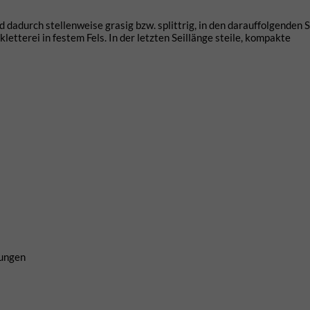
 dadurch stellenweise grasig bzw. splittrig, in den darauffolgenden 
etterei in festem Fels. In der letzten Seillänge steile, kompakte
rungen