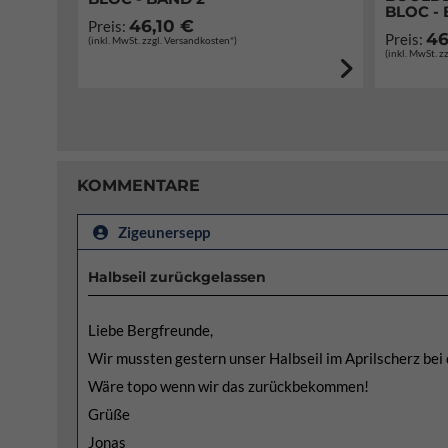
BLOC - 
46,10 €
Preis:
46
Preis:
(inkl. MwSt. zzgl. Versandkosten*)
(inkl. MwSt. z
KOMMENTARE
Zigeunersepp
Halbseil zurückgelassen
Liebe Bergfreunde,
Wir mussten gestern unser Halbseil im Aprilscherz bei 
Wäre topo wenn wir das zurückbekommen!
Grüße
Jonas