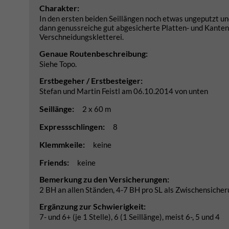
Charakter:
In den ersten beiden Seillängen noch etwas ungeputzt und
dann genussreiche gut abgesicherte Platten- und Kantenkl
Verschneidungskletterei.
Genaue Routenbeschreibung:
Siehe Topo.
Erstbegeher / Erstbesteiger:
Stefan und Martin Feistl am 06.10.2014 von unten
Seillänge:
2 x 60 m
Expressschlingen:
8
Klemmkeile:
keine
Friends:
keine
Bemerkung zu den Versicherungen:
2 BH an allen Ständen, 4-7 BH pro SL als Zwischensiche
Ergänzung zur Schwierigkeit:
7- und 6+ (je 1 Stelle), 6 (1 Seillänge), meist 6-, 5 und 4