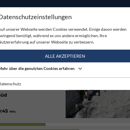
ODUKTE
TOUREN
SERVICE
SHOP
MAGAZINE
Datenschutzeinstellungen
stein
Auf unserer Webseite werden Cookies verwendet. Einige davon werden
zwingend benötigt, während es uns andere ermöglichen, Ihre
STEIN
Nutzererfahrung auf unserer Webseite zu verbessern.
(5)
ALLE AKZEPTIEREN
Mehr über die genutzten Cookies erfahren
Gut
Datenschutz
Süd
0:45
Min.