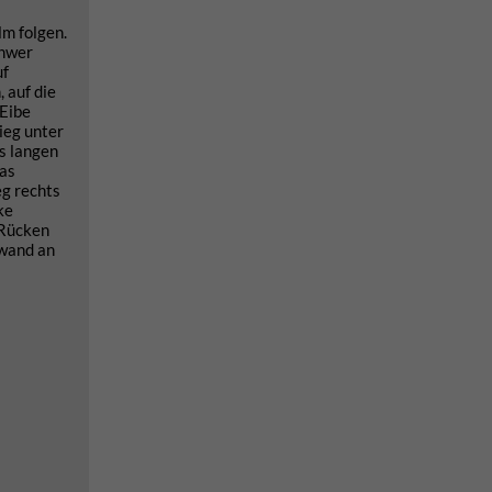
m folgen.
chwer
uf
 auf die
 Eibe
ieg unter
s langen
das
g rechts
ke
 Rücken
twand an