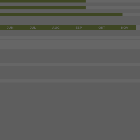
JUN
JUL
AUG
SEP
OKT
NOV