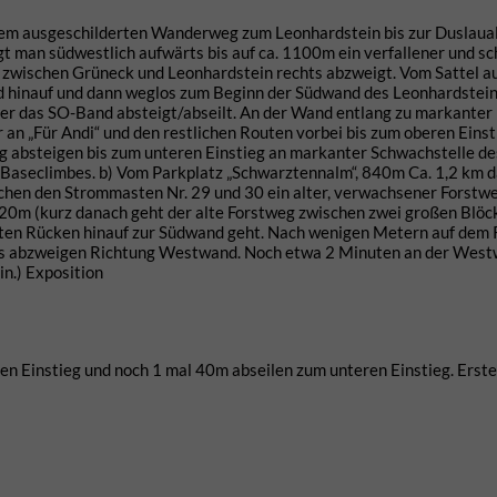
em ausgeschilderten Wanderweg zum Leonhardstein bis zur Duslaual
lgt man südwestlich aufwärts bis auf ca. 1100m ein verfallener und s
 zwischen Grüneck und Leonhardstein rechts abzweigt. Vom Sattel a
 hinauf und dann weglos zum Beginn der Südwand des Leonhardstein,
ber das SO-Band absteigt/abseilt. An der Wand entlang zu markanter
r an „Für Andi“ und den restlichen Routen vorbei bis zum oberen Einst
 absteigen bis zum unteren Einstieg an markanter Schwachstelle de
Baseclimbes. b) Vom Parkplatz „Schwarztennalm“, 840m Ca. 1,2 km 
hen den Strommasten Nr. 29 und 30 ein alter, verwachsener Forstwe
1120m (kurz danach geht der alte Forstweg zwischen zwei großen Blöc
ägten Rücken hinauf zur Südwand geht. Nach wenigen Metern auf dem
ks abzweigen Richtung Westwand. Noch etwa 2 Minuten an der Wes
in.) Exposition
en Einstieg und noch 1 mal 40m abseilen zum unteren Einstieg. Erste