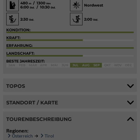
480
/ 1300
m
Hm
Nordwest
6:00
/ 10:30
Std.
Std.
2:30
2:00
Std.
Std.
KONDITION:
KRAFT:
ERFAHRUNG:
LANDSCHAFT:
BESTE JAHRESZEIT:
JAN
FEB
MÄR
APR
MAI
JUN
JUL
AUG
SEP
OKT
NOV
DEC
TOPOS
STANDORT / KARTE
TOURENBESCHREIBUNG
Regionen:
Österreich
Tirol