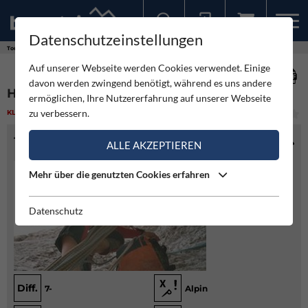
Datenschutzeinstellungen
Sollten Sie bereits ein Konto für unsere App haben, können Sie sich mit diesen Daten auch hier anmelden.
Touren
Klettern
Hermann-Loderer-Gedenkweg
Auf unserer Webseite werden Cookies verwendet. Einige
davon werden zwingend benötigt, während es uns andere
HERMANN-LODERER-GEDENKWEG
ermöglichen, Ihre Nutzererfahrung auf unserer Webseite
zu verbessern.
KLETTERN
(2)
MITTEL
TOURENINFO
ALLE AKZEPTIEREN
Mehr über die genutzten Cookies erfahren
Datenschutz
Diff.
7-
Alpin