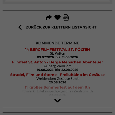
ZURÜCK ZUR KLETTERN LISTANSICHT
KOMMENDE TERMINE
14 BERGFILMFESTIVAL ST. PÖLTEN
St. Pölten
09.07.2026
bis 31.08.2026
Filmfest St. Anton - Berge Menschen Abenteuer
Arlberg WellCom
19.08.2026
bis 22.08.2026
Strudel, Film und Sterne - Freiluftkino im Gesäuse
Weidendom Gesäuse Stmk
20.08.2026
11. großes Sommerfest auf dem Ith
Ithwerk- Erlebnispädagogisches Zentrum Ith
29.08.2026
4Blocs KIDS 2026
DAV Kletter- & Boulderzentrum München Süd (Thalkirchen)
26.09.2026