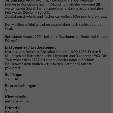
14. Seillänge: (40m, IV-, III, II, I, keine ZH, viel Gehgelände)
Die kurze Wandstelle hoch (IV-) und nun leichter werdend (III, II)
weiter gegen Gipfel. Im nun zunehmend stark grasdurchsetzten
Fels weiter (Stellen II sonst I).
Zuletzt unschwierig und flacher ca. weitere 50m zum Gipfelkreuz.
Der Abstieg erfolgt wie oben beschrieben nach rechts über den
Grat.
(Infostand: August 2004, bei einer Begehung der Route mit Harald
Bürner)
Erstbegeher / Erstbesteiger:
Marcus Lutz, Rainer u. Christina Loderer 10.09.1988. Ersten 5
Seillängen bis Battertschlucht: Hermann und B.Loderer 1963. Die
Tour wurde dem 1987 bei einem Arbeitsunfall auf Schloß
Neuschwanstein tödlich verunfallten Hermann Loderer
gewidmet.
Seillänge:
2 x 55 m
Expressschlingen:
9
Klemmkeile:
mittlere Größen
Friends:
0.5 bis 3