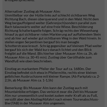
Alternativer Zustieg ab Musauer Alm:
Unmittelbar vor der Hütte links auf schlecht sichtbarem Weg
Richtung Bach, diesen überquerend und in den Wald. Nicht dem
Weg bergauffolgend weiter (Gehrenjoch)sondern parallel zum
Bach talauswärts weiter auf eine freie Wiese. Beschilderung
Richtung Schallerkapelle folgen. Schräg rechts den Wiesenhang
hinauf zu gut sichtbarer roten Markierung auf auffallendem Stein
und ab hier auf wieder gut sichtbarem Weg in den Wald hinein. In
steilen engen Serpentinen bergauf bis man besagte
Schotterstrasse kreuzt . Schräg gegenüber auf kleinem Pfad weiter
bergauf bis sich der Wald kurz danach lichtet und den Blick
freigibt auf die Wand. (Bis hierher über Musauer Alm ca. 2h, ab
Musauer Alm ca. 30-45 min). Zustieg über Geröllhalde zum
Wandfuß wie oben beschrieben.
Einstieg an markantem Pfeiler der Tour auf ca. 1680m. Der
Einstieg befindet sich etwa in Pfeilermitte, rechts einer kleinen
gelblichen Ausbruchzone mit kleiner Rampe. (Ab Parkplatz ca. 2-
2,5h, ab Musauer Alm ca. 1-1,5h)
Bemerkung: Bis Musauer Alm kann der Zustieg auch mit
Mountainbike erfolgen. Das verkürzt zwar die Zeit bis Musauer
Alm nur unwesentlich und kostet zudem mehr Kraft als zu Fuß,
versüßt aber den Abstieg/Abfahrt nach einem Tourenabschluss-
Bier(TAB) in der Musauer Alm ungemein.