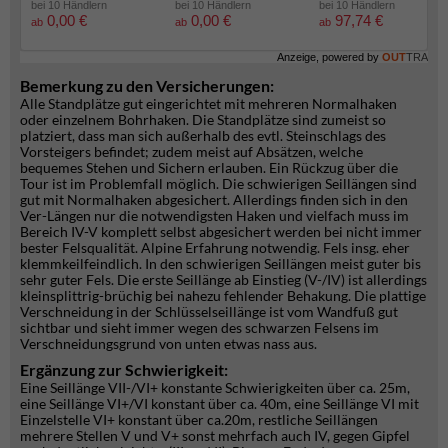
bei 10 Händlern
bei 10 Händlern
bei 10 Händlern
0,00 €
0,00 €
97,74 €
ab
ab
ab
Anzeige, powered by
OUT
TRA
Bemerkung zu den Versicherungen:
Alle Standplätze gut eingerichtet mit mehreren Normalhaken
oder einzelnem Bohrhaken. Die Standplätze sind zumeist so
platziert, dass man sich außerhalb des evtl. Steinschlags des
Vorsteigers befindet; zudem meist auf Absätzen, welche
bequemes Stehen und Sichern erlauben. Ein Rückzug über die
Tour ist im Problemfall möglich. Die schwierigen Seillängen sind
gut mit Normalhaken abgesichert. Allerdings finden sich in den
Ver-Längen nur die notwendigsten Haken und vielfach muss im
Bereich IV-V komplett selbst abgesichert werden bei nicht immer
bester Felsqualität. Alpine Erfahrung notwendig. Fels insg. eher
klemmkeilfeindlich. In den schwierigen Seillängen meist guter bis
sehr guter Fels. Die erste Seillänge ab Einstieg (V-/IV) ist allerdings
kleinsplittrig-brüchig bei nahezu fehlender Behakung. Die plattige
Verschneidung in der Schlüsselseillänge ist vom Wandfuß gut
sichtbar und sieht immer wegen des schwarzen Felsens im
Verschneidungsgrund von unten etwas nass aus.
Ergänzung zur Schwierigkeit:
Eine Seillänge VII-/VI+ konstante Schwierigkeiten über ca. 25m,
eine Seillänge VI+/VI konstant über ca. 40m, eine Seillänge VI mit
Einzelstelle VI+ konstant über ca.20m, restliche Seillängen
mehrere Stellen V und V+ sonst mehrfach auch IV, gegen Gipfel