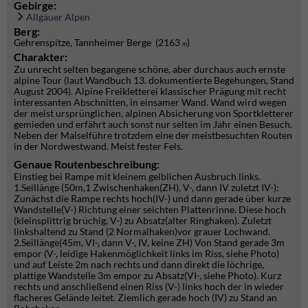
Gebirge:
Allgäuer Alpen
Berg:
Gehrenspitze, Tannheimer Berge (2163
)
m
Charakter:
Zu unrecht selten begangene schöne, aber durchaus auch ernste
alpine Tour (laut Wandbuch 13. dokumentierte Begehungen, Stand
August 2004). Alpine Freikletterei klassischer Prägung mit recht
interessanten Abschnitten, in einsamer Wand. Wand wird wegen
der meist ursprünglichen, alpinen Absicherung von Sportkletterer
gemieden und erfährt auch sonst nur selten im Jahr einen Besuch.
Neben der Maiselführe trotzdem eine der meistbesuchten Routen
in der Nordwestwand. Meist fester Fels.
Genaue Routenbeschreibung:
Einstieg bei Rampe mit kleinem gelblichen Ausbruch links.
1.Seillänge (50m,1 Zwischenhaken(ZH), V-, dann IV zuletzt IV-):
Zunächst die Rampe rechts hoch(IV-) und dann gerade über kurze
Wandstelle(V-) Richtung einer seichten Plattenrinne. Diese hoch
(kleinsplittrig brüchig, V-) zu Absatz(alter Ringhaken). Zuletzt
linkshaltend zu Stand (2 Normalhaken)vor grauer Lochwand.
2.Seillänge(45m, VI-, dann V-, IV, keine ZH) Von Stand gerade 3m
empor (V-, leidige Hakenmöglichkeit links im Riss, siehe Photo)
und auf Leiste 2m nach rechts und dann direkt die löchrige,
plattige Wandstelle 3m empor zu Absatz(VI-, siehe Photo). Kurz
rechts und anschließend einen Riss (V-) links hoch der in wieder
flacheres Gelände leitet. Ziemlich gerade hoch (IV) zu Stand an