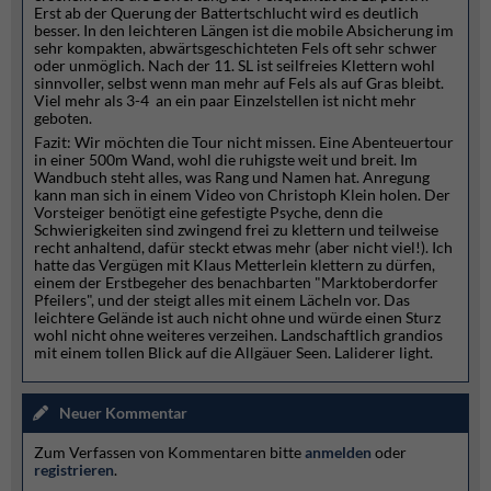
Erst ab der Querung der Battertschlucht wird es deutlich
besser. In den leichteren Längen ist die mobile Absicherung im
sehr kompakten, abwärtsgeschichteten Fels oft sehr schwer
oder unmöglich. Nach der 11. SL ist seilfreies Klettern wohl
sinnvoller, selbst wenn man mehr auf Fels als auf Gras bleibt.
Viel mehr als 3-4 an ein paar Einzelstellen ist nicht mehr
geboten.
Fazit: Wir möchten die Tour nicht missen. Eine Abenteuertour
in einer 500m Wand, wohl die ruhigste weit und breit. Im
Wandbuch steht alles, was Rang und Namen hat. Anregung
kann man sich in einem Video von Christoph Klein holen. Der
Vorsteiger benötigt eine gefestigte Psyche, denn die
Schwierigkeiten sind zwingend frei zu klettern und teilweise
recht anhaltend, dafür steckt etwas mehr (aber nicht viel!). Ich
hatte das Vergügen mit Klaus Metterlein klettern zu dürfen,
einem der Erstbegeher des benachbarten "Marktoberdorfer
Pfeilers", und der steigt alles mit einem Lächeln vor. Das
leichtere Gelände ist auch nicht ohne und würde einen Sturz
wohl nicht ohne weiteres verzeihen. Landschaftlich grandios
mit einem tollen Blick auf die Allgäuer Seen. Laliderer light.
Neuer Kommentar
Zum Verfassen von Kommentaren bitte
anmelden
oder
registrieren
.