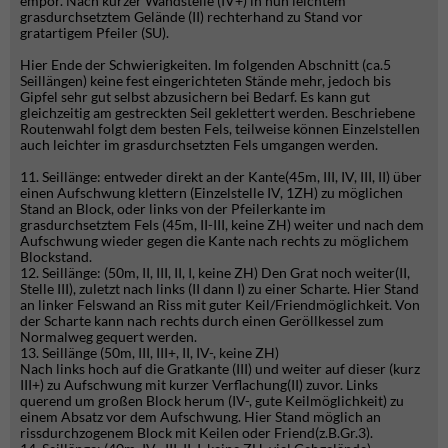
empor. Nach kurzer Wandstelle (IV+) in nun leichtem
grasdurchsetztem Gelände (II) rechterhand zu Stand vor
gratartigem Pfeiler (SU).
Hier Ende der Schwierigkeiten. Im folgenden Abschnitt (ca.5
Seillängen) keine fest eingerichteten Stände mehr, jedoch bis
Gipfel sehr gut selbst abzusichern bei Bedarf. Es kann gut
gleichzeitig am gestreckten Seil geklettert werden. Beschriebene
Routenwahl folgt dem besten Fels, teilweise können Einzelstellen
auch leichter im grasdurchsetzten Fels umgangen werden.
11. Seillänge: entweder direkt an der Kante(45m, III, IV, III, II) über
einen Aufschwung klettern (Einzelstelle IV, 1ZH) zu möglichen
Stand an Block, oder links von der Pfeilerkante im
grasdurchsetztem Fels (45m, II-III, keine ZH) weiter und nach dem
Aufschwung wieder gegen die Kante nach rechts zu möglichem
Blockstand.
12. Seillänge: (50m, II, III, II, I, keine ZH) Den Grat noch weiter(II,
Stelle III), zuletzt nach links (II dann I) zu einer Scharte. Hier Stand
an linker Felswand an Riss mit guter Keil/Friendmöglichkeit. Von
der Scharte kann nach rechts durch einen Geröllkessel zum
Normalweg gequert werden.
13. Seillänge (50m, III, III+, II, IV-, keine ZH)
Nach links hoch auf die Gratkante (III) und weiter auf dieser (kurz
III+) zu Aufschwung mit kurzer Verflachung(II) zuvor. Links
querend um großen Block herum (IV-, gute Keilmöglichkeit) zu
einem Absatz vor dem Aufschwung. Hier Stand möglich an
rissdurchzogenem Block mit Keilen oder Friend(z.B.Gr.3).