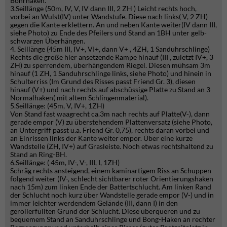
Bohrhaken.
3.Seillänge (50m, IV, V, IV dann III, 2 ZH ) Leicht rechts hoch,
vorbei an Wulst(IV) unter Wandstufe. Diese nach links( V, 2 ZH)
gegen die Kante erklettern. An und neben Kante weiter(IV dann III,
siehe Photo) zu Ende des Pfeilers und Stand an 1BH unter gelb-
schwarzen Überhängen.
4. Seillänge (45m III, IV+, VI+, dann V+ , 4ZH, 1 Sanduhrschlinge)
Rechts die große hier ansetzende Rampe hinauf (III , zuletzt IV+, 3
ZH) zu sperrendem, überhängendem Riegel. Diesen mühsam 3m
hinauf (1 ZH, 1 Sanduhrschlinge links, siehe Photo) und hinein in
Schulterriss (Im Grund des Risses passt Friend Gr. 3), diesen
hinauf (V+) und nach rechts auf abschüssige Platte zu Stand an 3
Normalhaken( mit altem Schlingenmaterial).
5.Seillänge: (45m, V, IV+, 1ZH)
Von Stand fast waagrecht ca.3m nach rechts auf Platte(V-), dann
gerade empor (V) zu überstehendem Plattenversatz (siehe Photo,
an Untergriff passt u.a. Friend Gr. 0,75), rechts daran vorbei und
an Einrissen links der Kante weiter empor. Über eine kurze
Wandstelle (ZH, IV+) auf Grasleiste. Noch etwas rechtshaltend zu
Stand an Ring-BH.
6.Seillänge: ( 45m, IV-, V-, III, I, 1ZH)
Schräg rechts ansteigend, einem kaminartigem Riss an Schuppen
folgend weiter (IV-, schlecht sichtbarer roter Orientierungshaken
nach 15m) zum linken Ende der Battertschlucht. Am linken Rand
der Schlucht noch kurz über Wandstelle gerade empor (V-) und in
immer leichter werdendem Gelände (III, dann I) in den
geröllerfüllten Grund der Schlucht. Diese überqueren und zu
bequemem Stand an Sanduhrschlinge und Bong-Haken an rechter