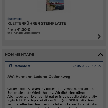
ÖSTERREICH
KLETTERFÜHRER STEINPLATTE
41,00 €
Preis:
(inkl. MwSt. zzgl. Versandkosten*)
KOMMENTARE
stefanfeistl
22.06.2025 - 19:56
AW: Hermann-Loderer-Gedenkweg
Gestern die 47. Begehung dieser Tour gemacht, seit über 3
Jahren die erste Wiederholung. Wirklich eine kühne
Abenteuertour. Die Tour ist gut zu finden, da die Linie relativ
logisch ist. Das Topo auf dieser Seite (von 2004) mit seiner
sehr detaillierten Beschreibung tut ein übriges. Einen Ansturm
hat es nicht ausgelöst. Seit dieser Zeit sind die Haken, ganz