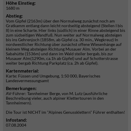
Höhe Einstieg:
1680 m
Abstieg:
Vom Gipfel (2163m) über den Normalweg zunächst noch am
Gratkamm entlang dann leicht nordseitig absteigend (Stellen I bis
II) in eine Scharte. Hier links (südlich) in einer Rinne absteigend bis
zum südseitigen Wandfuß. Nun weiter auf Normalweg absteigen
bis ins Gehrenjoch (1858m, ab Gipfel ca. 30 min., Wegkreuz) In
nordwestlicher Richtung über zunächst offene Wiesenhänge auf
kleinem Weg absteigen Richtung Musauer Alm. Vorbei an der
Sabahütte (1536m) und dann im Wald steiler bergab, bis zur
Musauer Alm(1290m, ca.1h ab Gipfel) und auf Schotterstrasse
weiter bergab Richtung Parkplatz (ca. 2h ab Gipfel).
Kartenmaterial:
Karte: Füssen und Umgebung, 1:50 000, Bayerisches
Landesvermessungsamt
Bemerkungen:
AV-Führer: Tannheimer Berge, von M. Lutz (ausführliche
Beschreibung vieler, auch alpiner Klettertouren in den
Tannheimern).
Die Tour ist NICHT im "Alpines Genussklettern" Führer enthalten!
Infostand:
07.08.2004