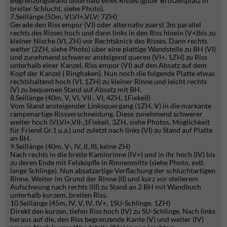
Begrenzungswand unterhalb eines Risses (guter Brotzeitplatz in
breiter Schlucht, siehe Photo).
7.Seillänge (50m, VI,VI+,VI,V; 7ZH)
Gerade den Riss empor (VI) oder alternativ zuerst 3m parallel
rechts des Risses hoch und dann links in den Riss hinein (V+)bis zu
kleiner Nische (VI, ZH) vor Rechtsknick des Risses. Dann rechts
weiter (2ZH, siehe Photo) über eine plattige Wandstelle zu BH (VI)
und zunehmend schwerer ansteigend queren (VI+, 1ZH) zu Riss
unterhalb einer Kanzel. Riss empor (VI) auf den Absatz auf dem
Kopf der Kanzel ( Ringhaken). Nun noch die folgende Platte etwas
rechtshaltend hoch (VI, 1ZH) zu kleiner Rinne und leicht rechts
(V) zu bequemen Stand auf Absatz mit BH.
8.Seillänge (40m, V, VI, VII-, VI, 4ZH, 1Fixkeil)
Vom Stand ansteigender Linksquergang (1ZH, V) in die markante
rampenartige Rissverschneidung. Diese zunehmend schwerer
weiter hoch (VI,VI+,VII-,1Fixkeil, 3ZH, siehe Photos, Möglichkeit
für Friend Gr.1 u.a.) und zuletzt nach links (VI) zu Stand auf Platte
an BH.
9.Seillänge (40m, V-, IV, II, III, keine ZH)
Nach rechts in die breite Kaminrinne (IV+) und in ihr hoch (IV) bis
zu deren Ende mit Felsköpfle in Rinnenmitte (siehe Photo, evtl.
lange Schlinge). Nun absatzartige Verflachung der schluchtartigen
Rinne. Weiter im Grund der Rinne (II) und kurz vor steilerem
Aufschwung nach rechts (III) zu Stand an 2 BH mit Wandbuch
unterhalb kurzem, breiten Riss.
10.Seillänge (45m, IV, V, IV, IV+, 1SU-Schlinge, 1ZH)
Direkt den kurzen, tiefen Riss hoch (IV) zu SU-Schlinge. Nach links
heraus auf die, den Riss begrenzende Kante (V) und weiter (IV)