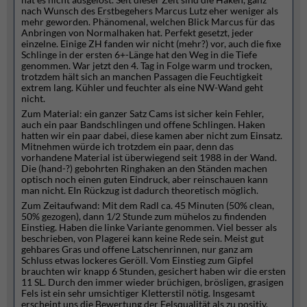
nach Wunsch des Erstbegehers Marcus Lutz eher weniger als
mehr geworden. Phänomenal, welchen Blick Marcus für das
Anbringen von Normalhaken hat. Perfekt gesetzt, jeder
einzelne. Einige ZH fanden wir nicht (mehr?) vor, auch die fixe
Schlinge in der ersten 6+-Länge hat den Weg in die Tiefe
genommen. War jetzt den 4. Tag in Folge warm und trocken,
trotzdem hält sich an manchen Passagen die Feuchtigkeit
extrem lang. Kühler und feuchter als eine NW-Wand geht
nicht.
Zum Material: ein ganzer Satz Cams ist sicher kein Fehler,
auch ein paar Bandschlingen und offene Schlingen. Haken
hatten wir ein paar dabei, diese kamen aber nicht zum Einsatz.
Mitnehmen würde ich trotzdem ein paar, denn das
vorhandene Material ist überwiegend seit 1988 in der Wand.
Die (hand-?) gebohrten Ringhaken an den Ständen machen
optisch noch einen guten Eindruck, aber reinschauen kann
man nicht. EIn Rückzug ist dadurch theoretisch möglich.
Zum Zeitaufwand: Mit dem Radl ca. 45 Minuten (50% clean,
50% gezogen), dann 1/2 Stunde zum mühelos zu findenden
Einstieg. Haben die linke Variante genommen. Viel besser als
beschrieben, von Plagerei kann keine Rede sein. Meist gut
gehbares Gras und offene Latschenrinnen, nur ganz am
Schluss etwas lockeres Geröll. Vom Einstieg zum Gipfel
brauchten wir knapp 6 Stunden, gesichert haben wir die ersten
11 SL. Durch den immer wieder brüchigen, brösligen, grasigen
Fels ist ein sehr umsichtiger Kletterstil nötig. Insgesamt
erscheint uns die Bewertung der Felsqualität als zu positiv.