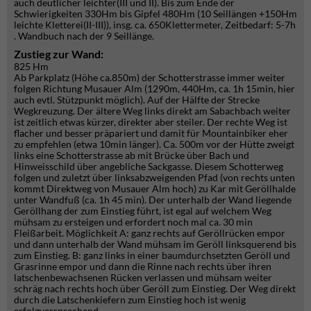
auch deutlicher leichter(III und II). Bis zum Ende der
Schwierigkeiten 330Hm bis Gipfel 480Hm (10 Seillängen +150Hm
leichte Kletterei(II-III)), insg. ca. 650Klettermeter, Zeitbedarf: 5-7h
. Wandbuch nach der 9 Seillänge.
Zustieg zur Wand:
825 Hm
Ab Parkplatz (Höhe ca.850m) der Schotterstrasse immer weiter
folgen Richtung Musauer Alm (1290m, 440Hm, ca. 1h 15min, hier
auch evtl. Stützpunkt möglich). Auf der Hälfte der Strecke
Wegkreuzung. Der ältere Weg links direkt am Sabachbach weiter
ist zeitlich etwas kürzer, direkter aber steiler. Der rechte Weg ist
flacher und besser präpariert und damit für Mountainbiker eher
zu empfehlen (etwa 10min länger). Ca. 500m vor der Hütte zweigt
links eine Schotterstrasse ab mit Brücke über Bach und
Hinweisschild über angebliche Sackgasse. Diesem Schotterweg
folgen und zuletzt über linksabzweigenden Pfad (von rechts unten
kommt Direktweg von Musauer Alm hoch) zu Kar mit Geröllhalde
unter Wandfuß (ca. 1h 45 min). Der unterhalb der Wand liegende
Geröllhang der zum Einstieg führt, ist egal auf welchem Weg
mühsam zu ersteigen und erfordert noch mal ca. 30 min
Fleißarbeit. Möglichkeit A: ganz rechts auf Geröllrücken empor
und dann unterhalb der Wand mühsam im Geröll linksquerend bis
zum Einstieg. B: ganz links in einer baumdurchsetzten Geröll und
Grasrinne empor und dann die Rinne nach rechts über ihren
latschenbewachsenen Rücken verlassen und mühsam weiter
schräg nach rechts hoch über Geröll zum Einstieg. Der Weg direkt
durch die Latschenkiefern zum Einstieg hoch ist wenig
erfolgversprechend.