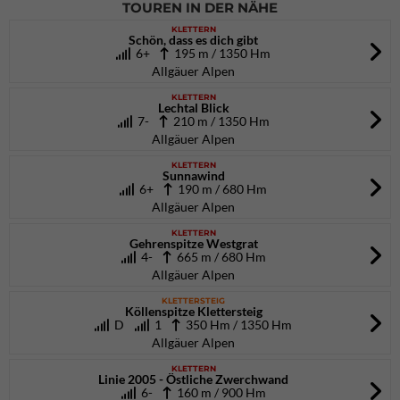
TOUREN IN DER NÄHE
KLETTERN
Schön, dass es dich gibt
6+
195 m / 1350 Hm
Allgäuer Alpen
KLETTERN
Lechtal Blick
7-
210 m / 1350 Hm
Allgäuer Alpen
KLETTERN
Sunnawind
6+
190 m / 680 Hm
Allgäuer Alpen
KLETTERN
Gehrenspitze Westgrat
4-
665 m / 680 Hm
Allgäuer Alpen
KLETTERSTEIG
Köllenspitze Klettersteig
D
1
350 Hm / 1350 Hm
Allgäuer Alpen
KLETTERN
Linie 2005 - Östliche Zwerchwand
6-
160 m / 900 Hm