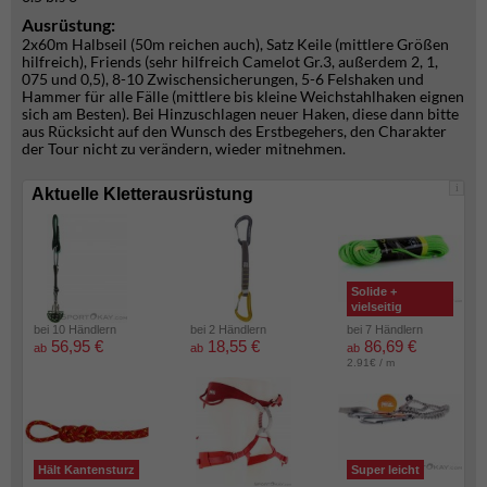
Ausrüstung:
2x60m Halbseil (50m reichen auch), Satz Keile (mittlere Größen
hilfreich), Friends (sehr hilfreich Camelot Gr.3, außerdem 2, 1,
075 und 0,5), 8-10 Zwischensicherungen, 5-6 Felshaken und
Hammer für alle Fälle (mittlere bis kleine Weichstahlhaken eignen
sich am Besten). Bei Hinzuschlagen neuer Haken, diese dann bitte
aus Rücksicht auf den Wunsch des Erstbegehers, den Charakter
der Tour nicht zu verändern, wieder mitnehmen.
i
Aktuelle Kletterausrüstung
Solide +
vielseitig
bei 10 Händlern
bei 2 Händlern
bei 7 Händlern
56,95 €
18,55 €
86,69 €
ab
ab
ab
2.91€ / m
Hält Kantensturz
Super leicht