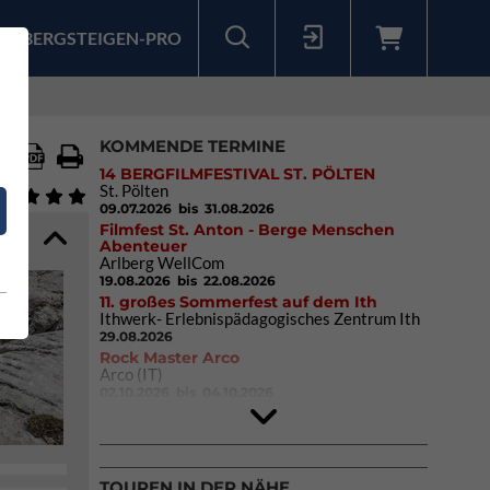
BERGSTEIGEN-PRO
Sollten Sie bereits ein Konto für unsere App haben, können Sie sich mit diesen Daten auch hier anmelden.
KOMMENDE TERMINE
14 BERGFILMFESTIVAL ST. PÖLTEN
St. Pölten
09.07.2026
bis 31.08.2026
Filmfest St. Anton - Berge Menschen
Abenteuer
Arlberg WellCom
19.08.2026
bis 22.08.2026
11. großes Sommerfest auf dem Ith
Ithwerk- Erlebnispädagogisches Zentrum Ith
29.08.2026
Rock Master Arco
Arco (IT)
02.10.2026
bis 04.10.2026
9. Eiskletter Festival Osttirol
Eisparkt Osttirol
08.01.2027
bis 10.01.2027
TOUREN IN DER NÄHE