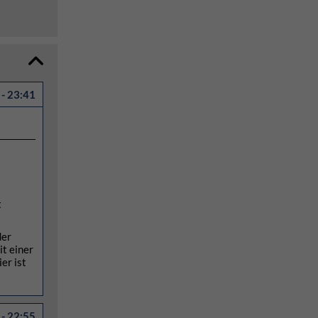
- 23:41
t
der
it einer
er ist
- 22:55