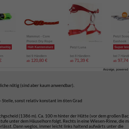
Mammut - Core
Petzl Scor
a
Protect Dry Rope
Eashook
elseitig
Hält Kantensturz
Super lei
Petzl Luna
ern
bei 9 Händlern
bei 8 Händlern
bei 7 Händ
€
120,80 €
71,39 €
97,74
ab
ab
ab
Anzeige, powered
liche nötig (sind aber kaum anwendbar).
- Stelle, sonst relativ konstant im 6ten Grad
gscheid (1386 m). Ca. 100 m hinter der Hütte (vor dem großen Bac
stufe unter dem Häuselhorn folgt. Rechts in eine Wiesen-Rinne, die 
lässt. Dann weglos, immer leicht links haltend aufwärts unter die