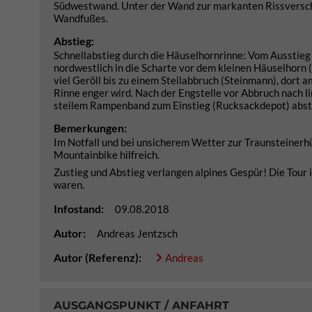
Südwestwand. Unter der Wand zur markanten Rissversch
Wandfußes.
Abstieg:
Schnellabstieg durch die Häuselhornrinne: Vom Ausstieg i
nordwestlich in die Scharte vor dem kleinen Häuselhorn (
viel Geröll bis zu einem Steilabbruch (Steinmann), dort 
Rinne enger wird. Nach der Engstelle vor Abbruch nach l
steilem Rampenband zum Einstieg (Rucksackdepot) abste
Bemerkungen:
Im Notfall und bei unsicherem Wetter zur Traunsteinerhütt
Mountainbike hilfreich.
Zustieg und Abstieg verlangen alpines Gespür! Die Tour is
waren.
Infostand:
09.08.2018
Autor:
Andreas Jentzsch
Autor (Referenz):
Andreas
AUSGANGSPUNKT / ANFAHRT