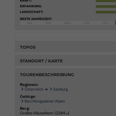
KRAFT:
ERFAHRUNG:
LANDSCHAFT:
BESTE JAHRESZEIT:
JAN
FEB
MÄR
APR
MAI
TOPOS
STANDORT / KARTE
TOURENBESCHREIBUNG
Regionen:
Österreich
Salzburg
Gebirge:
Berchtesgadener Alpen
Berg:
Großes Häuselhorn (2284
)
m