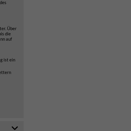
 des
t
ter. Über
is die
ann auf
g ist ein
ettern