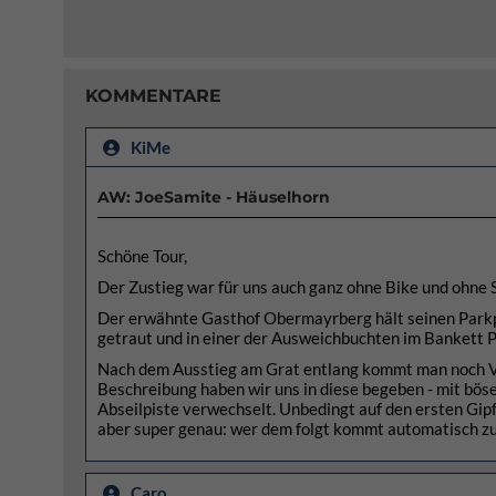
KOMMENTARE
KiMe
AW: JoeSamite - Häuselhorn
Schöne Tour,
Der Zustieg war für uns auch ganz ohne Bike und ohne 
Der erwähnte Gasthof Obermayrberg hält seinen Parkpl
getraut und in einer der Ausweichbuchten im Bankett P
Nach dem Ausstieg am Grat entlang kommt man noch VO
Beschreibung haben wir uns in diese begeben - mit bös
Abseilpiste verwechselt. Unbedingt auf den ersten Gipfe
aber super genau: wer dem folgt kommt automatisch zum
Caro