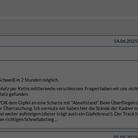
14.06.2025 
Schweiß in 2 Stunden möglich.
atz per Kette mittlerweile verschlossen. Fragen haben wir uns nich
latz gefunden.
R dem Gipfel an eine Scharte mit "Abseilstand". Beim Überfliegen 
er Überraschung. Ich vermute wir haben hier die Stände der Kadner m
l weiter aufsteigen (dieser trägt auch ein Gipfelkreuz!). Der Track hi
 richtigen Schnellabstieg...
01.05.2025 