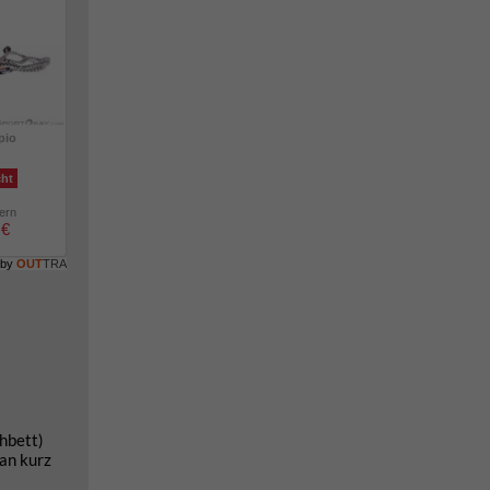
pio
cht
lern
 €
 by
OUT
TRA
hbett)
man kurz