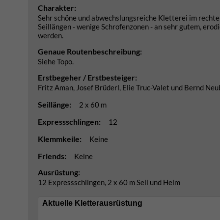
Charakter:
Sehr schöne und abwechslungsreiche Kletterei im recht
Seillängen - wenige Schrofenzonen - an sehr gutem, erod
werden.
Genaue Routenbeschreibung:
Siehe Topo.
Erstbegeher / Erstbesteiger:
Fritz Aman, Josef Brüderl, Elie Truc-Valet und Bernd Ne
Seillänge:
2 x 60 m
Expressschlingen:
12
Klemmkeile:
Keine
Friends:
Keine
Ausrüstung:
12 Expressschlingen, 2 x 60 m Seil und Helm
Aktuelle Kletterausrüstung