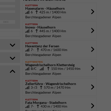
KLETTERN
Hasenalarm - Häuselhorn
6
425 m / 1400 Hm
Berchtesgadener Alpen
DEC
KLETTERN
Inowa - Häuselhorn
6
445 m / 1400 Hm
Berchtesgadener Alpen
KLETTERN
Hexentanz der Fersen
7-
470 m / 1600 Hm
Berchtesgadener Alpen
KLETTERSTEIG
Wagendrischelhorn Klettersteig
B/C
150 Hm / 1450 Hm
Berchtesgadener Alpen
KLETTERN
Zellerführe - Wagendrischelhorn
3-/3
570 m / 1470 Hm
Berchtesgadener Alpen
KLETTERN
Fata Morgana - Stadelhorn
7-
430 m / 1400 Hm