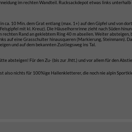
neidung im rechten Wandteil. Rucksackdepot etwas links unterhalb
n ca. 10 Min. dem Grat entlang (max. 1+) auf den Gipfel und von dor
Felsgipfel mit kl. Kreuz). Die Häuselhornrinne zieht nach Süden hinun
am rechten Rand an geklebtem Ring 40 m abseilen. Weiter absteigen, b
inks auf eine Grasschulter hinausqueren (Markierung, Steinmann). D
igen und auf dem bekannten Zustiegsweg ins Tal.
e absteigen! Für den Zu- (bis zur Jhtt.) und vor allem für den Abstie
t also nichts für 100%ige Hallenkletterer, die noch nie alpin Sportkl