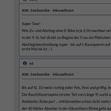
AW: JoeSamite - Häuselhorn
Super Tour!
Wie Zu- und Abstieg ohne E-Bike in je 2,5h machbar sein so
In der 9. SL hat direkt zu Beginn der Crux ein Plättchen 
Abstiegsbeschreibung super - bis auf's Rausqueren auf d
erste Mal da ist. :-)
ed
AW: JoeSamite - Häuselhorn
Bis auf SL 10 meist richtig edler Fels. Fest und griffig, 
Die Rau(h)fasertapete (erster Teil von Länge 9) sucht s
Ambiente: Ruhe pur! ... mittlerweilen schon nicht mehr le
der 40 Meter Abseiler in der Häuselhorn-Rinne geht auc