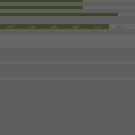
JUN
JUL
AUG
SEP
OKT
NOV