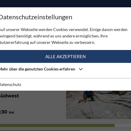
ODUKTE
TOUREN
SERVICE
SHOP
MAGAZINE
Datenschutzeinstellungen
n
Auf unserer Webseite werden Cookies verwendet. Einige davon werden
zwingend benötigt, während es uns andere ermöglichen, Ihre
Nutzererfahrung auf unserer Webseite zu verbessern.
(3)
ALLE AKZEPTIEREN
Mehr über die genutzten Cookies erfahren
Gut
Datenschutz
Südwest
2:30
Std.