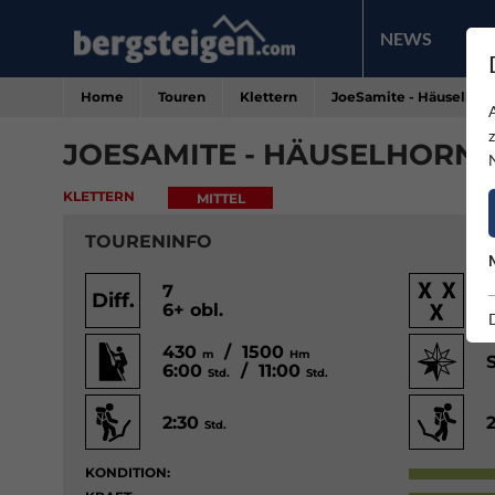
NEWS
PR
Home
Touren
Klettern
JoeSamite - Häuselhor
JOESAMITE - HÄUSELHORN
KLETTERN
MITTEL
TOURENINFO
7
Diff.
6+ obl.
430
/ 1500
m
Hm
6:00
/ 11:00
Std.
Std.
2:30
Std.
KONDITION: