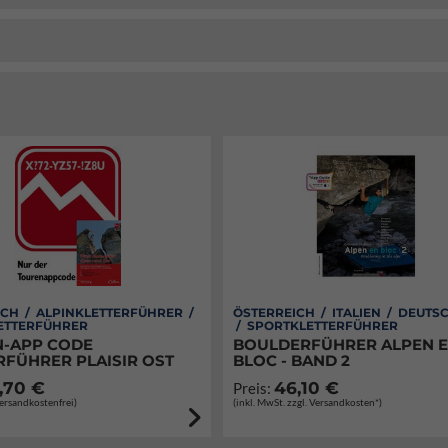
CH / ALPINKLETTERFÜHRER /
ÖSTERREICH / ITALIEN / DEUT
ETTERFÜHRER
/ SPORTKLETTERFÜHRER
-APP CODE
BOULDERFÜHRER ALPEN 
RFÜHRER PLAISIR OST
BLOC - BAND 2
,70 €
46,10 €
Preis:
Versandkostenfrei)
(inkl. MwSt. zzgl. Versandkosten*)