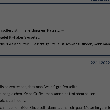
llen, ist mir allerdings ein Rätsel... ;-)
gefehlt - haben's ersetzt.
ie "Grasschulter". Die richtige Stelle ist schwer zu finden, wenn man
22.11.2022 
teils so zerfressen, dass man "weich" greifen sollte.
einesgleichen. Keine Griffe - man kann sich trotzdem halten.
icht zu finden ...
h mit einem 60er Einzelseil - dann hat man ein paar Meter im ganz l