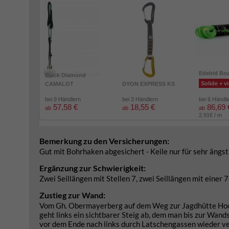
Edelrid Bo
Black Diamond
Solide + vi
CAMALOT
DYON EXPRESS KS
bei 9 Händlern
bei 3 Händlern
bei 6 Händl
57,58 €
18,55 €
86,69 
ab
ab
ab
2.91€ / m
Bemerkung zu den Versicherungen:
Gut mit Bohrhaken abgesichert - Keile nur für sehr ängst
Ergänzung zur Schwierigkeit:
Zwei Seillängen mit Stellen 7, zwei Seillängen mit einer 7
Zustieg zur Wand:
Vom Gh. Obermayerberg auf dem Weg zur Jagdhütte Hoch
geht links ein sichtbarer Steig ab, dem man bis zur Wand
vor dem Ende nach links durch Latschengassen wieder ver