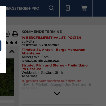
BERGSTEIGEN-PRO
Sollten Sie bereits ein Konto für unsere App haben, können Sie sich mit diesen Daten auch hier anmelden.
KOMMENDE TERMINE
14 BERGFILMFESTIVAL ST. PÖLTEN
St. Pölten
09.07.2026
bis 31.08.2026
Filmfest St. Anton - Berge Menschen
Abenteuer
Arlberg WellCom
19.08.2026
bis 22.08.2026
Strudel, Film und Sterne - Freiluftkino
im Gesäuse
Weidendom Gesäuse Stmk
20.08.2026
11. großes Sommerfest auf dem Ith
Ithwerk- Erlebnispädagogisches Zentrum Ith
29.08.2026
Rock Master Arco
Arco (IT)
02.10.2026
bis 04.10.2026