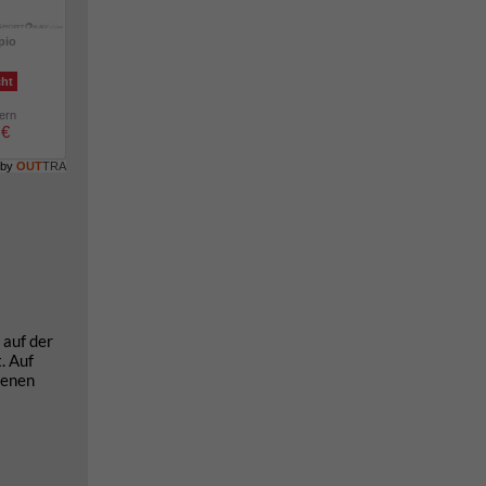
pio
cht
lern
 €
 by
OUT
TRA
 auf der
. Auf
denen