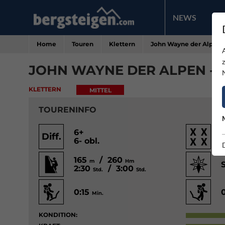
NEWS
PR
Home
Touren
Klettern
John Wayne der Alpen 
JOHN WAYNE DER ALPEN -
KLETTERN
MITTEL
TOURENINFO
6+
Diff.
6- obl.
165
/ 260
m
Hm
2:30
/ 3:00
Std.
Std.
0:15
Min.
KONDITION: