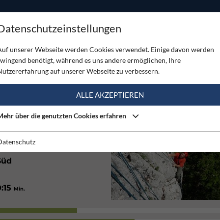
ODUKTE
TOUREN
SERVICE
SHOP
MAGAZINE
Datenschutzeinstellungen
- Vordere Klobenwand
Auf unserer Webseite werden Cookies verwendet. Einige davon werden
zwingend benötigt, während es uns andere ermöglichen, Ihre
 VORDERE KLOBENWAND
Nutzererfahrung auf unserer Webseite zu verbessern.
(5)
ALLE AKZEPTIEREN
Mehr über die genutzten Cookies erfahren
Sehr gut
Datenschutz
Süd
0:15
Min.