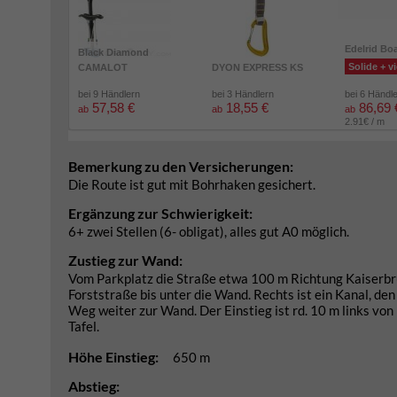
Edelrid Bo
Black Diamond
Solide + vi
CAMALOT
DYON EXPRESS KS
bei 9 Händlern
bei 3 Händlern
bei 6 Händl
57,58 €
18,55 €
86,69 
ab
ab
ab
2.91€ / m
Bemerkung zu den Versicherungen:
Die Route ist gut mit Bohrhaken gesichert.
Ergänzung zur Schwierigkeit:
6+ zwei Stellen (6- obligat), alles gut A0 möglich.
Zustieg zur Wand:
Vom Parkplatz die Straße etwa 100 m Richtung Kaiserbru
Forststraße bis unter die Wand. Rechts ist ein Kanal, de
Weg weiter zur Wand. Der Einstieg ist rd. 10 m links von
Tafel.
Höhe Einstieg:
650 m
Abstieg: