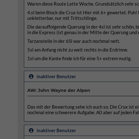
Waren diese Route Lette Woche. Grundsätzlich sehr s
4.sl beim Block die Crux ist Hier mit 6+ gewertet. Puh! 
unkletterbar, nur mit Trittschlinge.
Die darauffolgende Querung in der 4sl ist sehr schön, b
in die Express (ist genau in der Mitte der Querung und
Tarzanstelle in der 6Sl war auch nochmal nett.
5sl am Anfang nicht zu weit rechts in die Erdrinne.
1sl um die Kante finde ich für eine 5+ extrem mutig.
inaktiver Benutzer
AW: John Wayne der Alpen
Das mit der Bewertung sehe ich auch so. Die Crux ist ein
nochmal eine schwerere Aufgabe. A0 aber auf jeden Fall
inaktiver Benutzer