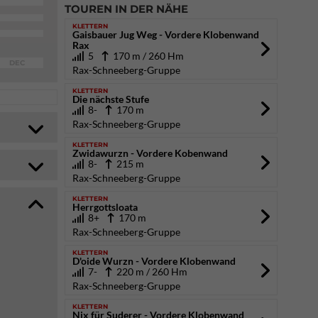
TOUREN IN DER NÄHE
KLETTERN
Gaisbauer Jug Weg - Vordere Klobenwand
Rax
5
170 m / 260 Hm
DEC
Rax-Schneeberg-Gruppe
KLETTERN
Die nächste Stufe
8-
170 m
Rax-Schneeberg-Gruppe
KLETTERN
Zwidawurzn - Vordere Kobenwand
8-
215 m
Rax-Schneeberg-Gruppe
KLETTERN
Herrgottsloata
8+
170 m
Rax-Schneeberg-Gruppe
KLETTERN
D'oide Wurzn - Vordere Klobenwand
7-
220 m / 260 Hm
Rax-Schneeberg-Gruppe
KLETTERN
Nix für Suderer - Vordere Klobenwand