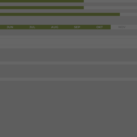
JUN
JUL
AUG
SEP
OKT
NOV