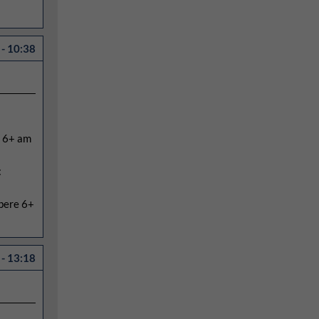
- 10:38
e 6+ am
:
obere 6+
- 13:18