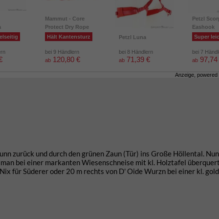
Mammut - Core
Petzl Scor
a
Protect Dry Rope
Eashook
elseitig
Hält Kantensturz
Super lei
Petzl Luna
ern
bei 9 Händlern
bei 8 Händlern
bei 7 Händ
€
120,80 €
71,39 €
97,74
ab
ab
ab
Anzeige, powered
nn zurück und durch den grünen Zaun (Tür) ins Große Höllental. Nun
n man bei einer markanten Wiesenschneise mit kl. Holztafel überquert
 Nix für Süderer oder 20 m rechts von D' Oide Wurzn bei einer kl. gol