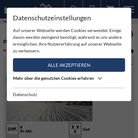
Datenschutzeinstellungen
Sollten Sie bereits ein Konto für unsere App haben, können Sie sich mit diesen Daten auch hier anmelden.
Touren
Klettern
Platteneuphorie - Nockplatte
Auf unserer Webseite werden Cookies verwendet. Einige
davon werden zwingend benötigt, während es uns andere
PLATTENEUPHORIE - NOCKPLATTE
ermöglichen, Ihre Nutzererfahrung auf unserer Webseite
zu verbessern.
KLETTERN
(7)
MITTEL
TOURENINFO
ALLE AKZEPTIEREN
Mehr über die genutzten Cookies erfahren
Datenschutz
6
Diff.
Gut
5+ obl.