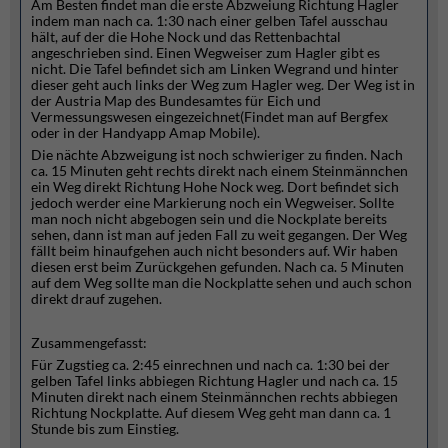
Am Besten findet man die erste Abzweiung Richtung Hagler
indem man nach ca. 1:30 nach einer gelben Tafel ausschau
hält, auf der die Hohe Nock und das Rettenbachtal
angeschrieben sind. Einen Wegweiser zum Hagler gibt es
nicht. Die Tafel befindet sich am Linken Wegrand und hinter
dieser geht auch links der Weg zum Hagler weg. Der Weg ist in
der Austria Map des Bundesamtes für Eich und
Vermessungswesen eingezeichnet(Findet man auf Bergfex
oder in der Handyapp Amap Mobile).
Die nächte Abzweigung ist noch schwieriger zu finden. Nach
ca. 15 Minuten geht rechts direkt nach einem Steinmännchen
ein Weg direkt Richtung Hohe Nock weg. Dort befindet sich
jedoch werder eine Markierung noch ein Wegweiser. Sollte
man noch nicht abgebogen sein und die Nockplate bereits
sehen, dann ist man auf jeden Fall zu weit gegangen. Der Weg
fällt beim hinaufgehen auch nicht besonders auf. Wir haben
diesen erst beim Zurückgehen gefunden. Nach ca. 5 Minuten
auf dem Weg sollte man die Nockplatte sehen und auch schon
direkt drauf zugehen.
Zusammengefasst:
Für Zugstieg ca. 2:45 einrechnen und nach ca. 1:30 bei der
gelben Tafel links abbiegen Richtung Hagler und nach ca. 15
Minuten direkt nach einem Steinmännchen rechts abbiegen
Richtung Nockplatte. Auf diesem Weg geht man dann ca. 1
Stunde bis zum Einstieg.