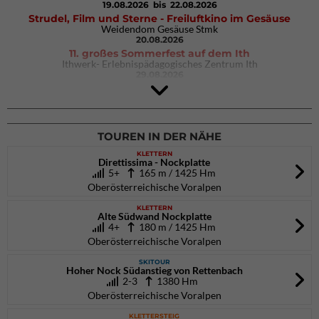
19.08.2026
bis 22.08.2026
Strudel, Film und Sterne - Freiluftkino im Gesäuse
Weidendom Gesäuse Stmk
20.08.2026
11. großes Sommerfest auf dem Ith
Ithwerk- Erlebnispädagogisches Zentrum Ith
29.08.2026
Rock Master Arco
Arco (IT)
02.10.2026
bis 04.10.2026
TOUREN IN DER NÄHE
KLETTERN
Direttissima - Nockplatte
5+
165 m / 1425 Hm
Oberösterreichische Voralpen
KLETTERN
Alte Südwand Nockplatte
4+
180 m / 1425 Hm
Oberösterreichische Voralpen
SKITOUR
Hoher Nock Südanstieg von Rettenbach
2-3
1380 Hm
Oberösterreichische Voralpen
KLETTERSTEIG