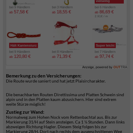
vielseitig
bei 9 Händlern
bei 3 Händlern
bei 6 Händlern
57,58 €
18,55 €
86,69 €
ab
ab
ab
2.91€ / m
Hält Kantensturz
Super leicht
bei 9 Händlern
bei 8 Händlern
bei 7 Händlern
120,80 €
71,39 €
97,74 €
ab
ab
ab
Anzeige, powered by
OUT
TRA
Bemerkung zu den Versicherungen:
Die Route wurde saniert und hat jetzt Plaisircharakter.
Die benachbarten Routen Direttissima und Platten Schwein sind
alpin und in den Platten kaum abzusichern. Hier sind extrem
weite Stürze möglich!
Zustieg zur Wand:
Normalweg zum Hohen Nock vom Rettenbachtal aus. Bis zur
Markierung 31/H auf Stein ansteigen. Ca 1 ¼ Stunden. Dann links
abzweigen Richtung Hagler. Diesem Steig folgen bis zur
Markierung 28/H. Dort nach rechts dem ausgeschnittenen Weg