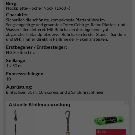
Berg:
Nockplatte/Hocher Nock (1963
)
m
Charakter:
Sicherlich die schönste, kompakteste Plattenführe im
Sengsengebirge und gesamten Toten Gebirge. Reine Platten- und
Wasserrillenkletterei. Mit Bohrhaken durchgehend, gut
abgesichert. Standplätze zwei Bohrhaken (erster Stand = Sanduhr
und BH). Immer direkt in Falllinie der Haken ansteigen.
Erstbegeher / Erstbesteiger:
HG Sektion Linz
Seillänge:
1 x 50 m
Expressschlingen:
10
Ausrüstung:
Einfachseil 50 m, 10 Express und 2 Sanduhrschlingen
i
Aktuelle Kletterausrüstung
Solide +