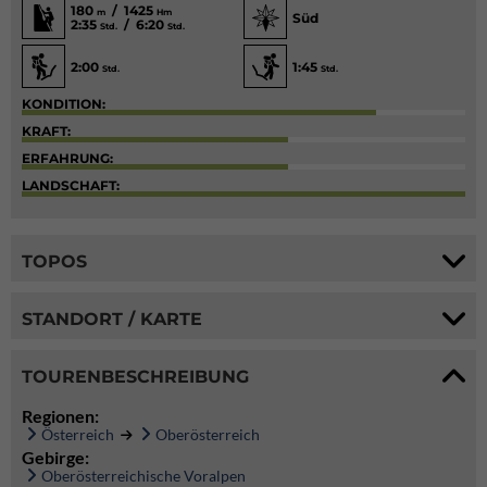
180
/ 1425
m
Hm
Süd
2:35
/ 6:20
Std.
Std.
2:00
1:45
Std.
Std.
KONDITION:
KRAFT:
ERFAHRUNG:
LANDSCHAFT:
TOPOS
STANDORT / KARTE
TOURENBESCHREIBUNG
Regionen:
Österreich
Oberösterreich
Gebirge:
Oberösterreichische Voralpen