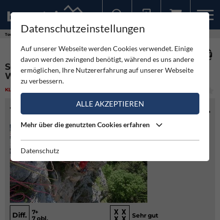
Datenschutzeinstellungen
Sollten Sie bereits ein Konto für unsere App haben, können Sie sich mit diesen Daten auch hier anmelden.
Touren
Klettern
Schilddrüsen - Generator - Hohe Wand
Auf unserer Webseite werden Cookies verwendet. Einige
davon werden zwingend benötigt, während es uns andere
SCHILDDRÜSEN - GENERATOR - HOHE
ermöglichen, Ihre Nutzererfahrung auf unserer Webseite
WAND
zu verbessern.
KLETTERN
(1)
MITTEL
ALLE AKZEPTIEREN
TOURENINFO
Mehr über die genutzten Cookies erfahren
Datenschutz
7+
Diff.
Sehr gut
7 obl.