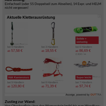
Einfachseil (oder 55 Doppelseil zum Abseilen), 14 Expr. und HELM
nicht vergessen!
i
Aktuelle Kletterausrüstung
Solide +
vielseitig
bei 9 Händlern
bei 3 Händlern
bei 6 Händlern
57,58 €
18,55 €
86,69 €
ab
ab
ab
2.91€ / m
Hält Kantensturz
Super leicht
bei 9 Händlern
bei 8 Händlern
bei 7 Händlern
120,80 €
71,39 €
97,74 €
ab
ab
ab
Anzeige, powered by
OUT
TRA
Zustieg zur Wand:
Von Oberhoeflein über den Wagnersteig (gelb) bis zum Wandfuss-