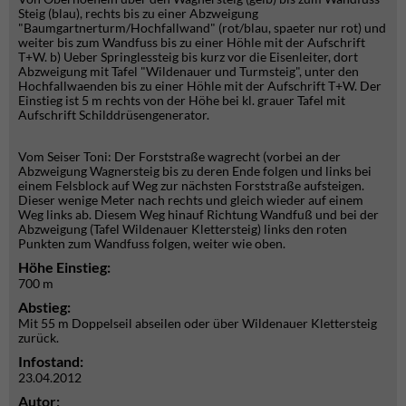
Steig (blau), rechts bis zu einer Abzweigung
"Baumgartnerturm/Hochfallwand" (rot/blau, spaeter nur rot) und
weiter bis zum Wandfuss bis zu einer Höhle mit der Aufschrift
T+W. b) Ueber Springlessteig bis kurz vor die Eisenleiter, dort
Abzweigung mit Tafel "Wildenauer und Turmsteig", unter den
Hochfallwaenden bis zu einer Höhle mit der Aufschrift T+W. Der
Einstieg ist 5 m rechts von der Höhe bei kl. grauer Tafel mit
Aufschrift Schilddrüsengenerator.
Vom Seiser Toni: Der Forststraße wagrecht (vorbei an der
Abzweigung Wagnersteig bis zu deren Ende folgen und links bei
einem Felsblock auf Weg zur nächsten Forststraße aufsteigen.
Dieser wenige Meter nach rechts und gleich wieder auf einem
Weg links ab. Diesem Weg hinauf Richtung Wandfuß und bei der
Abzweigung (Tafel Wildenauer Klettersteig) links den roten
Punkten zum Wandfuss folgen, weiter wie oben.
Höhe Einstieg:
700 m
Abstieg:
Mit 55 m Doppelseil abseilen oder über Wildenauer Klettersteig
zurück.
Infostand:
23.04.2012
Autor: