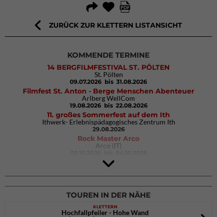
ZURÜCK ZUR KLETTERN LISTANSICHT
KOMMENDE TERMINE
14 BERGFILMFESTIVAL ST. PÖLTEN
St. Pölten
09.07.2026
bis 31.08.2026
Filmfest St. Anton - Berge Menschen Abenteuer
Arlberg WellCom
19.08.2026
bis 22.08.2026
11. großes Sommerfest auf dem Ith
Ithwerk- Erlebnispädagogisches Zentrum Ith
29.08.2026
Rock Master Arco
Arco (IT)
02.10.2026
bis 04.10.2026
9. Eiskletter Festival Osttirol
Eisparkt Osttirol
08.01.2027
bis 10.01.2027
TOUREN IN DER NÄHE
KLETTERN
Hochfallpfeiler - Hohe Wand