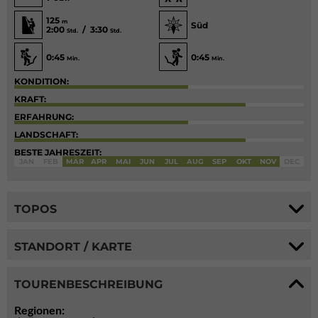
125
m
Süd
2:00
/ 3:30
Std.
Std.
0:45
0:45
Min.
Min.
KONDITION:
KRAFT:
ERFAHRUNG:
LANDSCHAFT:
BESTE JAHRESZEIT:
JAN
FEB
MÄR
APR
MAI
JUN
JUL
AUG
SEP
OKT
NOV
DEC
TOPOS
STANDORT / KARTE
TOURENBESCHREIBUNG
Regionen: