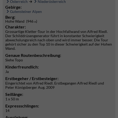
Österreich
Niederösterreich
Gebirge:
Gutensteiner Alpen
Berg:
Hohe Wand (946
)
m
Charakter:
Grossartige Kletter-Tour in der Hochfallwand von Alfred Riedl.
Der Schilddrüsengenerator führt in konstanter Schwierigkeit
abwechslungsreich nach oben und wird immer besser. Die Tour
gehört sicher zu den Top 10 in dieser Schwierigkeit auf der Hohen
Wand.
Genaue Routenbeschreibung:
Siehe Topo
Kinderfreundlich:
Ja
Erstbegeher / Erstbesteiger:
Eingerichtet von Alfred Riedl. Erstbegangen Alfred Riedl und
Peter Königsberger Aug. 2009
Seillänge:
1 x 50 m
Expressschlingen:
14
Ausrüstung: