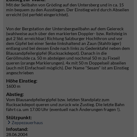
Mit der Seilbahn von Gröding auf den Untersberg und in ca. 15
min bequem zu den Ausstiegen. Der Einstieg wird durch Abseilen
erreicht (ist perfekt eingerichtet).
Von der Bergstation der Untersbergseilbahn auf dem Geiereck
(wahlweise auch über den markierten Doppler- bzw. Reitsteig in
gut 2 Std. erreichbar) Richtung Salzburger Hochthron und vor
dem Gipfel bei einer Senke linkshaltend an Zaun (Stahlträger)
entlang und bei dessen Ende nach links zu Gedenktafel neben dem
Blausandpfeilergipfel (Rucksackdepot). Danach in die
Geröllmulde ca. 50 m absteigen und nochmal 50 m zu Fixseil
queren (orange Markierungen). 4x mit 50 m Doppelseil abseilen
(auch mit Einfachseil möglich). Der Name "Sesam" ist am Einstieg
angeschrieben
Höhe Einstieg:
1600 m
Abstieg:
Vom Blausandpfeilergipfel bzw. letzten Standplatz zum
Rucksackdepot queren und zurück wie Zustieg. Die letzte Bahn
fährt ca. um 17.00 Uhr (eventuell nach Änderungen fragen !).
Stützpunkt:
Zeppezauerhaus
Infostand:
28.06.2004