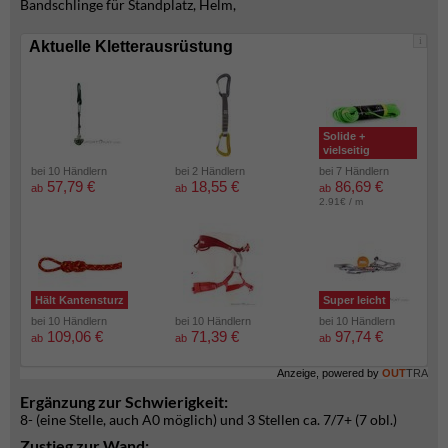
Bandschlinge für Standplatz, Helm,
i
Aktuelle Kletterausrüstung
Solide +
vielseitig
bei 10 Händlern
bei 2 Händlern
bei 7 Händlern
57,79 €
18,55 €
86,69 €
ab
ab
ab
2.91€ / m
Hält Kantensturz
Super leicht
bei 10 Händlern
bei 10 Händlern
bei 10 Händlern
109,06 €
71,39 €
97,74 €
ab
ab
ab
Anzeige, powered by
OUT
TRA
Ergänzung zur Schwierigkeit:
8- (eine Stelle, auch A0 möglich) und 3 Stellen ca. 7/7+ (7 obl.)
Zustieg zur Wand: