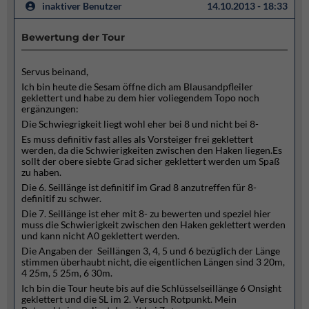
inaktiver Benutzer
14.10.2013 - 18:33
Bewertung der Tour
Servus beinand,
Ich bin heute die Sesam öffne dich am Blausandpfleiler
geklettert und habe zu dem hier voliegendem Topo noch
ergänzungen:
Die Schwiegrigkeit liegt wohl eher bei 8 und nicht bei 8-
Es muss definitiv fast alles als Vorsteiger frei geklettert
werden, da die Schwierigkeiten zwischen den Haken liegen.Es
sollt der obere siebte Grad sicher geklettert werden um Spaß
zu haben.
Die 6. Seillänge ist definitif im Grad 8 anzutreffen für 8-
definitif zu schwer.
Die 7. Seillänge ist eher mit 8- zu bewerten und speziel hier
muss die Schwierigkeit zwischen den Haken geklettert werden
und kann nicht A0 geklettert werden.
Die Angaben der Seillängen 3, 4, 5 und 6 bezüglich der Länge
stimmen überhaubt nicht, die eigentlichen Längen sind 3 20m,
4 25m, 5 25m, 6 30m.
Ich bin die Tour heute bis auf die Schlüsselseillänge 6 Onsight
geklettert und die SL im 2. Versuch Rotpunkt. Mein