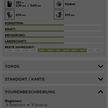
250
m
Südost
2:30
/ 5:00
Std.
Std.
0:15
2:15
Min.
Std.
KONDITION:
KRAFT:
ERFAHRUNG:
LANDSCHAFT:
BESTE JAHRESZEIT:
JAN
FEB
MÄR
APR
MAI
JUN
JUL
AUG
SEP
OKT
NOV
DEC
TOPOS
STANDORT / KARTE
TOURENBESCHREIBUNG
Regionen:
Österreich
Salzburg