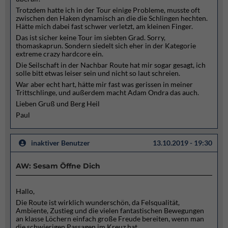
Trotzdem hatte ich in der Tour einige Probleme, musste oft
zwischen den Haken dynamisch an die die Schlingen hechten.
Hätte mich dabei fast schwer verletzt, am kleinen Finger.
Das ist sicher keine Tour im siebten Grad. Sorry,
thomaskaprun. Sondern siedelt sich eher in der Kategorie
extreme crazy hardcore ein.
Die Seilschaft in der Nachbar Route hat mir sogar gesagt, ich
solle bitt etwas leiser sein und nicht so laut schreien.
War aber echt hart, hätte mir fast was gerissen in meiner
Trittschlinge, und außerdem macht Adam Ondra das auch.
Lieben Gruß und Berg Heil
Paul
inaktiver Benutzer
13.10.2019 - 19:30
AW: Sesam Öffne Dich
Hallo,
Die Route ist wirklich wunderschön, da Felsqualität,
Ambiente, Zustieg und die vielen fantastischen Bewegungen
an klasse Löchern einfach große Freude bereiten, wenn man
die schwierigen Passagen im Kreuz hat.