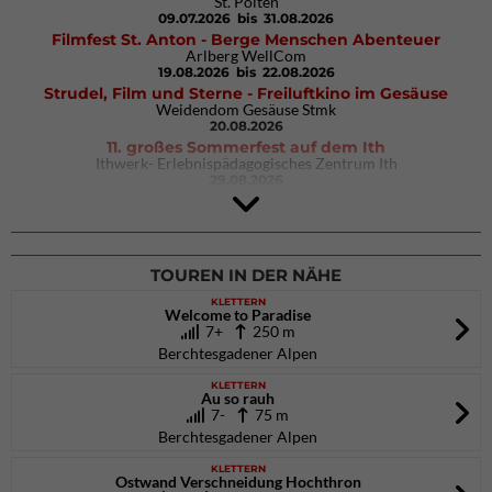
St. Pölten
09.07.2026
bis 31.08.2026
Filmfest St. Anton - Berge Menschen Abenteuer
Arlberg WellCom
19.08.2026
bis 22.08.2026
Strudel, Film und Sterne - Freiluftkino im Gesäuse
Weidendom Gesäuse Stmk
20.08.2026
11. großes Sommerfest auf dem Ith
Ithwerk- Erlebnispädagogisches Zentrum Ith
29.08.2026
4Blocs KIDS 2026
DAV Kletter- & Boulderzentrum München Süd (Thalkirchen)
26.09.2026
TOUREN IN DER NÄHE
KLETTERN
Welcome to Paradise
7+
250 m
Berchtesgadener Alpen
KLETTERN
Au so rauh
7-
75 m
Berchtesgadener Alpen
KLETTERN
Ostwand Verschneidung Hochthron