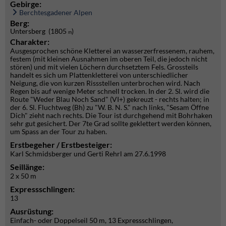
Gebirge:
Berchtesgadener Alpen
Berg:
Untersberg (1805
)
m
Charakter:
Ausgesprochen schöne Kletterei an wasserzerfressenem, rauhem,
festem (mit kleinen Ausnahmen im oberen Teil, die jedoch nicht
stören) und mit vielen Löchern durchsetztem Fels. Grossteils
handelt es sich um Plattenkletterei von unterschiedlicher
Neigung, die von kurzen Rissstellen unterbrochen wird. Nach
Regen bis auf wenige Meter schnell trocken. In der 2. Sl. wird die
Route "Weder Blau Noch Sand" (VI+) gekreuzt - rechts halten; in
der 6. Sl. Fluchtweg (Bh) zu "W. B. N. S." nach links, "Sesam Öffne
Dich" zieht nach rechts. Die Tour ist durchgehend mit Bohrhaken
sehr gut gesichert. Der 7te Grad sollte geklettert werden können,
um Spass an der Tour zu haben.
Erstbegeher / Erstbesteiger:
Karl Schmidsberger und Gerti Rehrl am 27.6.1998
Seillänge:
2 x 50 m
Expressschlingen:
13
Ausrüstung:
Einfach- oder Doppelseil 50 m, 13 Expressschlingen,