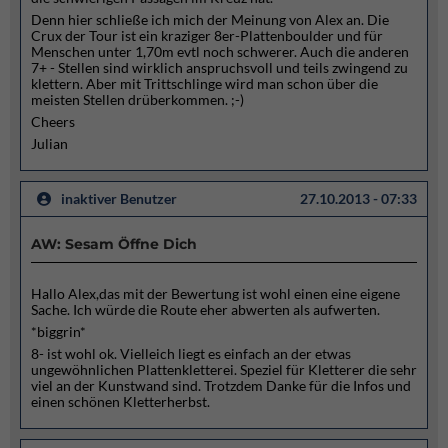
Denn hier schließe ich mich der Meinung von Alex an. Die
Crux der Tour ist ein kraziger 8er-Plattenboulder und für
Menschen unter 1,70m evtl noch schwerer. Auch die anderen
7+ - Stellen sind wirklich anspruchsvoll und teils zwingend zu
klettern. Aber mit Trittschlinge wird man schon über die
meisten Stellen drüberkommen. ;-)
Cheers
Julian
inaktiver Benutzer
27.10.2013 - 07:33
AW: Sesam Öffne Dich
Hallo Alex,das mit der Bewertung ist wohl einen eine eigene
Sache. Ich würde die Route eher abwerten als aufwerten.
*biggrin*
8- ist wohl ok. Vielleich liegt es einfach an der etwas
ungewöhnlichen Plattenkletterei. Speziel für Kletterer die sehr
viel an der Kunstwand sind. Trotzdem Danke für die Infos und
einen schönen Kletterherbst.