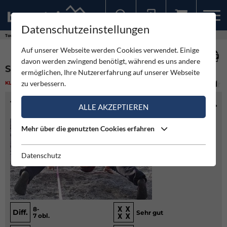
Datenschutzeinstellungen
Sollten Sie bereits ein Konto für unsere App haben, können Sie sich mit diesen Daten auch hier anmelden.
Touren
Klettern
Sesam Öffne Dich - Untersberg
Auf unserer Webseite werden Cookies verwendet. Einige
davon werden zwingend benötigt, während es uns andere
SESAM ÖFFNE DICH - UNTERSBERG
ermöglichen, Ihre Nutzererfahrung auf unserer Webseite
zu verbessern.
KLETTERN
(3)
MITTEL
TOURENINFO
ALLE AKZEPTIEREN
Mehr über die genutzten Cookies erfahren
Datenschutz
8-
Diff.
Sehr gut
7 obl.