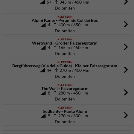
5+
345 m / 450 Hm
Dolomiten
KLETTERN
Alpini Kante - Pyramide Col dei Bos
4
400 m / 650 Hm
Dolomiten
KLETTERN
Westwand - Großer Falzaregoturm
4
165 m / 450 Hm
Dolomiten
KLETTERN
Bergführerweg (Via delle Guide) - Kleiner Falzaregoturm
4+
270 m / 400 Hm
Dolomiten
KLETTERN
The Wall - Falzaregoturm
8
280 m / 450 Hm
Dolomiten
KLETTERN
Südkante - Punta Alpini
5
270 m / 300 Hm
Dolomiten