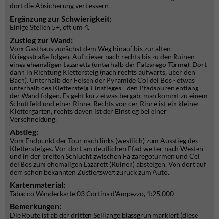
dort die Absicherung verbessern.
Ergänzung zur Schwierigkeit:
Einige Stellen 5+, oft um 4.
Zustieg zur Wand:
Vom Gasthaus zunächst dem Weg hinauf bis zur alten
Kriegsstraße folgen. Auf dieser nach rechts bis zu den Ruinen
eines ehemaligen Lazaretts (unterhalb der Falzarego Türme). Dort
dann in Richtung Klettersteig (nach rechts aufwärts, über den
Bach). Unterhalb der Felsen der Pyramide Col dei Bos - etwas
unterhalb des Klettersteig-Einstieges - den Pfadspuren entlang
der Wand folgen. Es geht kurz etwas bergab, man kommt zu einem
Schuttfeld und einer Rinne. Rechts von der Rinne ist ein kleiner
Klettergarten, rechts davon ist der Einstieg bei einer
Verschneidung.
Abstieg:
Vom Endpunkt der Tour nach links (westlich) zum Ausstieg des
Klettersteiges. Von dort am deutlichen Pfad weiter nach Westen
und in der breiten Schlucht zwischen Falzaregotürmen und Col
dei Bos zum ehemaligen Lazarett (Ruinen) absteigen. Von dort auf
dem schon bekannten Zustiegsweg zurück zum Auto.
Kartenmaterial:
Tabacco Wanderkarte 03 Cortina d'Ampezzo, 1:25.000
Bemerkungen:
Die Route ist ab der dritten Seillänge blassgrün markiert (diese