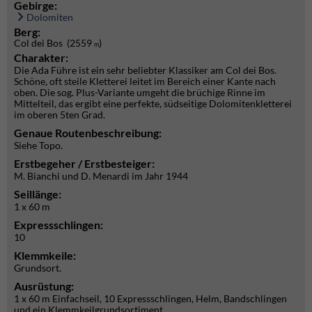
Gebirge:
Dolomiten
Berg:
Col dei Bos (2559
)
m
Charakter:
Die Ada Führe ist ein sehr beliebter Klassiker am Col dei Bos.
Schöne, oft steile Kletterei leitet im Bereich einer Kante nach
oben. Die sog. Plus-Variante umgeht die brüchige Rinne im
Mittelteil, das ergibt eine perfekte, südseitige Dolomitenkletterei
im oberen 5ten Grad.
Genaue Routenbeschreibung:
Siehe Topo.
Erstbegeher / Erstbesteiger:
M. Bianchi und D. Menardi im Jahr 1944
Seillänge:
1 x 60 m
Expressschlingen:
10
Klemmkeile:
Grundsort.
Ausrüstung:
1 x 60 m Einfachseil, 10 Expressschlingen, Helm, Bandschlingen
und ein Klemmkeilgrundsortiment.