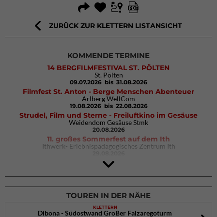
ZURÜCK ZUR KLETTERN LISTANSICHT
KOMMENDE TERMINE
14 BERGFILMFESTIVAL ST. PÖLTEN
St. Pölten
09.07.2026
bis 31.08.2026
Filmfest St. Anton - Berge Menschen Abenteuer
Arlberg WellCom
19.08.2026
bis 22.08.2026
Strudel, Film und Sterne - Freiluftkino im Gesäuse
Weidendom Gesäuse Stmk
20.08.2026
11. großes Sommerfest auf dem Ith
Ithwerk- Erlebnispädagogisches Zentrum Ith
29.08.2026
Rock Master Arco
Arco (IT)
02.10.2026
bis 04.10.2026
TOUREN IN DER NÄHE
KLETTERN
Dibona - Südostwand Großer Falzaregoturm