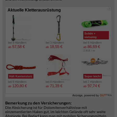
i
Aktuelle Kletterausrüstung
Solide +
vielseitig
bei 9 Händlern
bei 3 Händlern
bei 6 Händlern
57,58 €
18,55 €
86,69 €
ab
ab
ab
2.91€ / m
Hält Kantensturz
Super leicht
bei 9 Händlern
bei 8 Händlern
bei 7 Händlern
120,80 €
71,39 €
97,74 €
ab
ab
ab
Anzeige, powered by
OUT
TRA
Bemerkung zu den Versicherungen:
Die Absicherung ist für Dolomitenverhältnisse mit
einzementierten Haken gut, im leichten Gelände oft sehr weite
Abstände. Bei Bedarf kann man mit mobilen Sicherungsmitteln