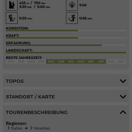
435
/ 750
m
Hm
Süd
3:30
/ 5:00
Std.
Std.
0:35
0:55
Min.
Min.
KONDITION:
KRAFT:
ERFAHRUNG:
LANDSCHAFT:
BESTE JAHRESZEIT:
JAN
FEB
MÄR
APR
MAI
JUN
JUL
AUG
SEP
OKT
NOV
DEC
TOPOS
STANDORT / KARTE
TOURENBESCHREIBUNG
Regionen:
Italien
Venetien