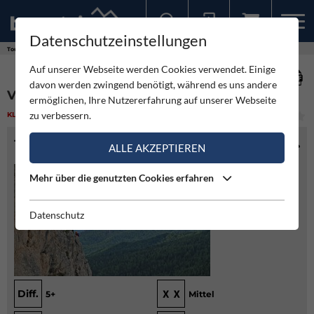
Datenschutzeinstellungen
Sollten Sie bereits ein Konto für unsere App haben, können Sie sich mit diesen Daten auch hier anmelden.
Touren
Klettern
Via Ada Plus - Col dei Bos
Auf unserer Webseite werden Cookies verwendet. Einige
davon werden zwingend benötigt, während es uns andere
VIA ADA PLUS - COL DEI BOS
ermöglichen, Ihre Nutzererfahrung auf unserer Webseite
zu verbessern.
KLETTERN
(3)
MITTEL
TOURENINFO
ALLE AKZEPTIEREN
Mehr über die genutzten Cookies erfahren
Datenschutz
Diff.
5+
Mittel