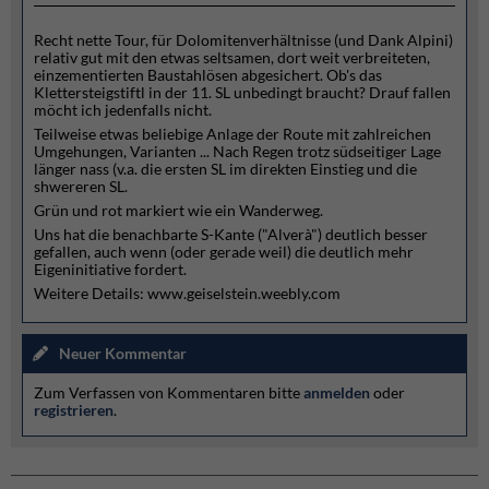
Recht nette Tour, für Dolomitenverhältnisse (und Dank Alpini)
relativ gut mit den etwas seltsamen, dort weit verbreiteten,
einzementierten Baustahlösen abgesichert. Ob's das
Klettersteigstiftl in der 11. SL unbedingt braucht? Drauf fallen
möcht ich jedenfalls nicht.
Teilweise etwas beliebige Anlage der Route mit zahlreichen
Umgehungen, Varianten ... Nach Regen trotz südseitiger Lage
länger nass (v.a. die ersten SL im direkten Einstieg und die
shwereren SL.
Grün und rot markiert wie ein Wanderweg.
Uns hat die benachbarte S-Kante ("Alverà") deutlich besser
gefallen, auch wenn (oder gerade weil) die deutlich mehr
Eigeninitiative fordert.
Weitere Details: www.geiselstein.weebly.com
Neuer Kommentar
Zum Verfassen von Kommentaren bitte
anmelden
oder
registrieren
.