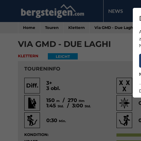
NEWS
PR
Home
Touren
Klettern
Via GMD - Due Laghi
VIA GMD - DUE LAGHI
KLETTERN
LEICHT
TOURENINFO
3+
Diff.
3 obl.
150
/ 270
m
Hm
1:45
/ 3:00
Std.
Std.
0:30
Min.
KONDITION: