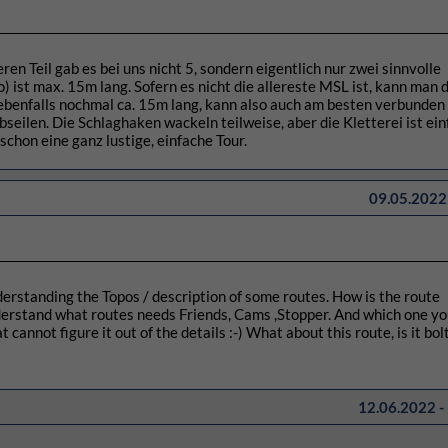
ren Teil gab es bei uns nicht 5, sondern eigentlich nur zwei sinnvolle
o) ist max. 15m lang. Sofern es nicht die allereste MSL ist, kann man 
n ebenfalls nochmal ca. 15m lang, kann also auch am besten verbunden
bseilen. Die Schlaghaken wackeln teilweise, aber die Kletterei ist ein
chon eine ganz lustige, einfache Tour.
09.05.2022 
derstanding the Topos / description of some routes. How is the route
 understand what routes needs Friends, Cams ,Stopper. And which one yo
annot figure it out of the details :-) What about this route, is it bol
12.06.2022 -