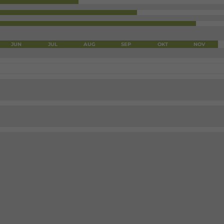
JUN
JUL
AUG
SEP
OKT
NOV