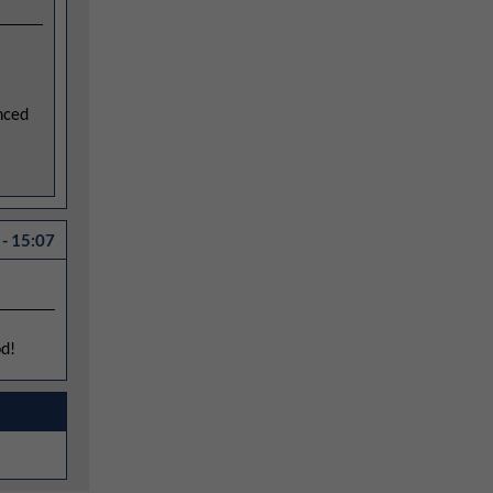
enced
- 15:07
od!