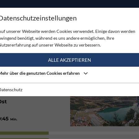
ODUKTE
TOUREN
SERVICE
SHOP
MAGAZINE
Datenschutzeinstellungen
Auf unserer Webseite werden Cookies verwendet. Einige davon werden
zwingend benötigt, während es uns andere ermöglichen, Ihre
Nutzererfahrung auf unserer Webseite zu verbessern.
(4)
ALLE AKZEPTIEREN
Mehr über die genutzten Cookies erfahren
Gut
Datenschutz
Ost
0:45
Min.