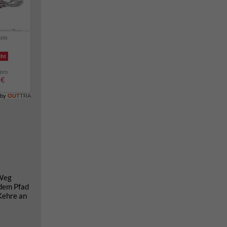
pio
cht
lern
 €
 by
OUT
TRA
 Weg
 dem Pfad
Kehre an