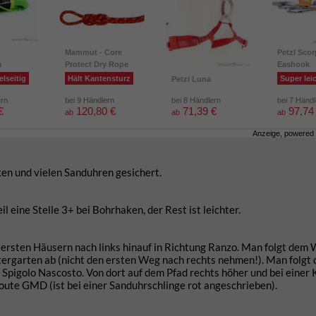
Mammut - Core
Petzl Scor
a
Protect Dry Rope
Eashook
elseitig
Hält Kantensturz
Super lei
Petzl Luna
ern
bei 9 Händlern
bei 8 Händlern
bei 7 Händ
€
120,80 €
71,39 €
97,74
ab
ab
ab
Anzeige, powered
en und vielen Sanduhren gesichert.
l eine Stelle 3+ bei Bohrhaken, der Rest ist leichter.
 ersten Häusern nach links hinauf in Richtung Ranzo. Man folgt dem
tergarten ab (nicht den ersten Weg nach rechts nehmen!). Man folgt
 Spigolo Nascosto. Von dort auf dem Pfad rechts höher und bei einer 
Route GMD (ist bei einer Sanduhrschlinge rot angeschrieben).