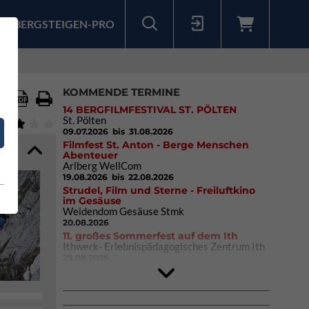
BERGSTEIGEN-PRO
Sollten Sie bereits ein Konto für unsere App haben, können Sie sich mit diesen Daten auch hier anmelden.
KOMMENDE TERMINE
14 BERGFILMFESTIVAL ST. PÖLTEN
St. Pölten
09.07.2026
bis 31.08.2026
Filmfest St. Anton - Berge Menschen
Abenteuer
Arlberg WellCom
19.08.2026
bis 22.08.2026
Strudel, Film und Sterne - Freiluftkino
im Gesäuse
Weidendom Gesäuse Stmk
20.08.2026
11. großes Sommerfest auf dem Ith
Ithwerk- Erlebnispädagogisches Zentrum Ith
29.08.2026
4Blocs KIDS 2026
DAV Kletter- & Boulderzentrum München
Süd (Thalkirchen)
26.09.2026