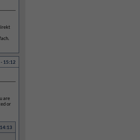
direkt
fach.
- 15:12
u are
ted or
 14:13