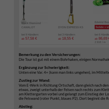
Edelrid Bo
Black Diamond
Solide + vi
CAMALOT
DYON EXPRESS KS
bei 9 Händlern
bei 3 Händlern
bei 6 Händl
57,58 €
18,55 €
86,69 
ab
ab
ab
2.91€ / m
Bemerkung zu den Versicherungen:
Die Tour ist gut mit einem Bohrhaken, einigen Normalhak
Ergänzung zur Schwierigkeit:
Unten eine Var. 4+ (kann man links umgehen), im Mitteltei
Zustieg zur Wand:
Vom E-Werk in Richtung Ortschaft, dann gleich nach den
etwas, zweigt unterhalb der Felsen nach rechts zum Klet
am Klettergarten vorbei und gelangt zum Einstieg der Lo
die Felswand (roter Punkt, blaues P2). Dort beginnt die 
Abstieg: