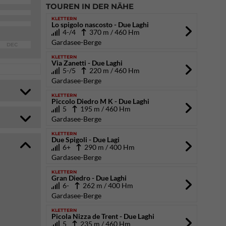
TOUREN IN DER NÄHE
KLETTERN
Lo spigolo nascosto - Due Laghi
4-/4
370 m / 460 Hm
Gardasee-Berge
DEC
KLETTERN
Via Zanetti - Due Laghi
5-/5
220 m / 460 Hm
Gardasee-Berge
KLETTERN
Piccolo Diedro M K - Due Laghi
5
195 m / 460 Hm
Gardasee-Berge
KLETTERN
Due Spigoli - Due Lagi
6+
290 m / 400 Hm
Gardasee-Berge
KLETTERN
Gran Diedro - Due Laghi
6-
262 m / 400 Hm
Gardasee-Berge
KLETTERN
Picola Nizza de Trent - Due Laghi
5
235 m / 460 Hm