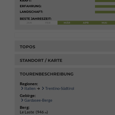
KRAFT:
ERFAHRUNG:
LANDSCHAFT:
BESTE JAHRESZEIT:
JAN
FEB
MÄR
APR
MAI
TOPOS
STANDORT / KARTE
TOURENBESCHREIBUNG
Regionen:
Italien
Trentino-Südtirol
Gebirge:
Gardasee-Berge
Berg:
Le Laste (946
)
m