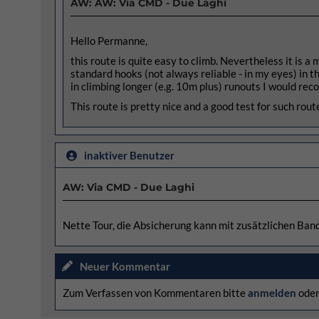
AW: AW: Via CMD - Due Laghi
Hello Permanne,
this route is quite easy to climb. Nevertheless it is a 
standard hooks (not always reliable - in my eyes) in th
in climbing longer (e.g. 10m plus) runouts I would rec
This route is pretty nice and a good test for such route
inaktiver Benutzer
AW: Via CMD - Due Laghi
Nette Tour, die Absicherung kann mit zusätzlichen Ban
Neuer Kommentar
Zum Verfassen von Kommentaren bitte
anmelden
ode