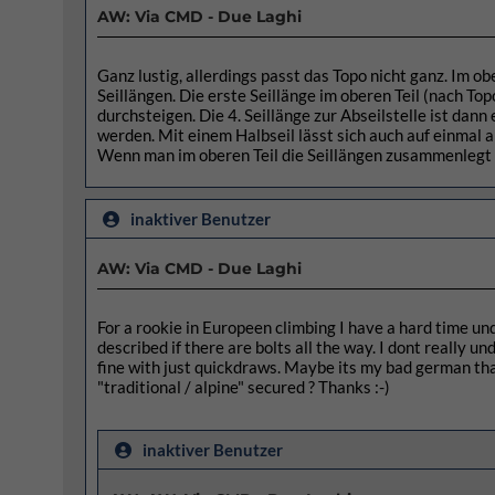
AW: Via CMD - Due Laghi
Ganz lustig, allerdings passt das Topo nicht ganz. Im obe
Seillängen. Die erste Seillänge im oberen Teil (nach Top
durchsteigen. Die 4. Seillänge zur Abseilstelle ist dan
werden. Mit einem Halbseil lässt sich auch auf einmal a
Wenn man im oberen Teil die Seillängen zusammenlegt s
inaktiver Benutzer
AW: Via CMD - Due Laghi
For a rookie in Europeen climbing I have a hard time un
described if there are bolts all the way. I dont really
fine with just quickdraws. Maybe its my bad german that c
"traditional / alpine" secured ? Thanks :-)
inaktiver Benutzer