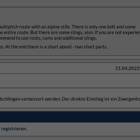
multipitch route with an alpine stile. There is only one bolt and some
e entire route. But there are some slings, also. If you are not experi
ommend to use rocks, cams and additional slings.
s. At the end there is a short abseil - two short parts.
21.04.2022 
dschlingen verbessert werden. Der direkte Einstieg ist ein Zwergent
r
registrieren
.