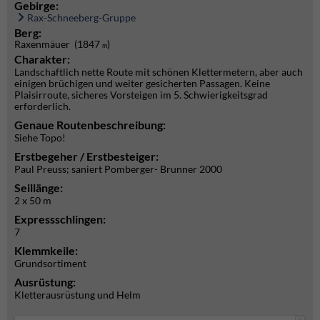
Gebirge:
Rax-Schneeberg-Gruppe
Berg:
Raxenmäuer (1847
)
m
Charakter:
Landschaftlich nette Route mit schönen Klettermetern, aber auch
einigen brüchigen und weiter gesicherten Passagen. Keine
Plaisirroute, sicheres Vorsteigen im 5. Schwierigkeitsgrad
erforderlich.
Genaue Routenbeschreibung:
Siehe Topo!
Erstbegeher / Erstbesteiger:
Paul Preuss; saniert Pomberger- Brunner 2000
Seillänge:
2 x 50 m
Expressschlingen:
7
Klemmkeile:
Grundsortiment
Ausrüstung:
Kletterausrüstung und Helm