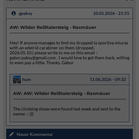
gpaksy
10.05.2026 - 21:55
AW: Wilder Reißtalersteig - Raxmäuer
Hey! If anyone manages to find my dropped la sportiva miuras
with an edelrid carabiner on them (dropped,
2026.05.10.) please write to me on this email :
gabor.paksy@gmail.com . I would love to get them back, willing
to even pay a little. Thanks, Gábor
hum
11.06.2026 - 09:32
AW: AW: Wilder Reißtalersteig - Raxmäuer
The climbing shoes were found last week and sent to the
owner. :-)))
Neuer Kommentar