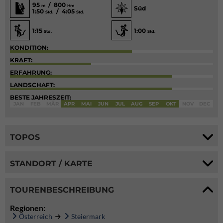
95
/ 800
m
Hm
Süd
1:50
/ 4:05
Std.
Std.
1:15
1:00
Std.
Std.
KONDITION:
KRAFT:
ERFAHRUNG:
LANDSCHAFT:
BESTE JAHRESZEIT:
JAN
FEB
MÄR
APR
MAI
JUN
JUL
AUG
SEP
OKT
NOV
DEC
TOPOS
STANDORT / KARTE
TOURENBESCHREIBUNG
Regionen:
Österreich
Steiermark