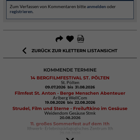
Zum Verfassen von Kommentaren bitte
anmelden
oder
registrieren
.
ZURÜCK ZUR KLETTERN LISTANSICHT
KOMMENDE TERMINE
14 BERGFILMFESTIVAL ST. PÖLTEN
St. Pölten
09.07.2026
bis 31.08.2026
Filmfest St. Anton - Berge Menschen Abenteuer
Arlberg WellCom
19.08.2026
bis 22.08.2026
Strudel, Film und Sterne - Freiluftkino im Gesäuse
Weidendom Gesäuse Stmk
20.08.2026
11. großes Sommerfest auf dem Ith
Ithwerk- Erlebnispädagogisches Zentrum Ith
29.08.2026
4Blocs KIDS 2026