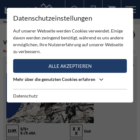
Datenschutzeinstellungen
Sollten Sie bereits ein Konto für unsere App haben, können Sie sich mit diesen Daten auch hier anmelden.
Touren
Klettern
Wilder Reißtalersteig - Raxmäuer
Auf unserer Webseite werden Cookies verwendet. Einige
davon werden zwingend benötigt, während es uns andere
WILDER REISSTALERSTEIG - RAXMÄUER
ermöglichen, Ihre Nutzererfahrung auf unserer Webseite
zu verbessern.
KLETTERN
(2)
MITTEL
TOURENINFO
ALLE AKZEPTIEREN
Mehr über die genutzten Cookies erfahren
Datenschutz
5/5+
Diff.
Gut
5-/5 obl.