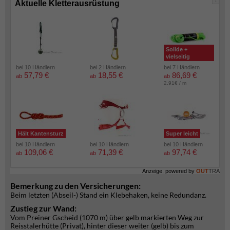
i
Aktuelle Kletterausrüstung
Solide +
vielseitig
bei 10 Händlern
bei 2 Händlern
bei 7 Händlern
57,79 €
18,55 €
86,69 €
ab
ab
ab
2.91€ / m
Hält Kantensturz
Super leicht
bei 10 Händlern
bei 10 Händlern
bei 10 Händlern
109,06 €
71,39 €
97,74 €
ab
ab
ab
Anzeige, powered by
OUT
TRA
Bemerkung zu den Versicherungen:
Beim letzten (Abseil-) Stand ein Klebehaken, keine Redundanz.
Zustieg zur Wand:
Vom Preiner Gscheid (1070 m) über gelb markierten Weg zur
Reisstalerhütte (Privat), hinter dieser weiter (gelb) bis zum