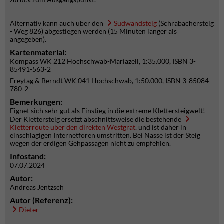
Alternativ kann auch über den
Südwandsteig
(Schrabachersteig
- Weg 826) abgestiegen werden (15 Minuten länger als
angegeben).
Kartenmaterial:
Kompass WK 212 Hochschwab-Mariazell, 1:35.000, ISBN 3-
85491-563-2
Freytag & Berndt WK 041 Hochschwab, 1:50.000, ISBN 3-85084-
780-2
Bemerkungen:
Eignet sich sehr gut als Einstieg in die extreme Klettersteigwelt!
Der Klettersteig ersetzt abschnittsweise die bestehende
Kletterroute über den direkten Westgrat
. und ist daher in
einschlägigen Internetforen umstritten. Bei Nässe ist der Steig
wegen der erdigen Gehpassagen nicht zu empfehlen.
Infostand:
07.07.2024
Autor:
Andreas Jentzsch
Autor (Referenz):
Dieter