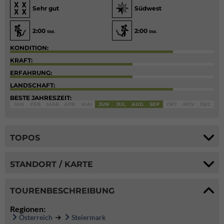
Sehr gut
Südwest
2:00
2:00
Std.
Std.
KONDITION:
KRAFT:
ERFAHRUNG:
LANDSCHAFT:
BESTE JAHRESZEIT:
JAN
FEB
MÄR
APR
MAI
JUN
JUL
AUG
SEP
OKT
NOV
DEC
TOPOS
STANDORT / KARTE
TOURENBESCHREIBUNG
Regionen:
Österreich
Steiermark