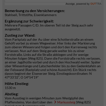
Anzeige, powered by
OUT
TRA
Bemerkung zu den Versicherungen:
Stahlseil, Trittstifte, Eisenklammern
Ergänzung zur Schwierigkeit:
Mehrere Passagen C/D. Im oberen Teil ist der Steig auch sehr
ausgesetzt.
Zustieg zur Wand:
Vom Parkplatz auf der Au über eine Schotterstraße an einem
Gehöft vorbei zu einem Wegweiser. Hier links der Markierung
zum oberen Wiesenrand folgen und dort den Karrenweg rechts
verlassen. Nun auf dem Steig gerade weiter bis zu einer
Forststraße. Links auf die Straße abbiegen und ihr wenige
Minuten folgen (Weg 825). Dann die Forststraße rechts verlassen,
an einer Jagdhütte vorbei und durch den Hochwald weiter. Später
über Wiesenhänge und Latschenfelder bis zu den Gedenktafeln an
der Felswand (Rastplatz und schöne Aussicht). Ein Stück rechts
davon beginnt der Eisenerzer Steig. Einstiegskoordinaten: N
47°33'32", O 14°54'19"
Höhe Einstieg:
1530 m
Abstieg:
Vom Ausstieg in wenigen Minuten zum Westgipfel des
Pfaffensteins. Von dort über den
Markussteig
(Weg 825)
zurück zum Ausgangspunkt.