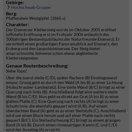
Gebirge:
Hochschwab-Gruppe
Berg:
Pfaffenstein Westgipfel (1865
)
m
Charakter:
Der Eisenerzer Klettersteig wurde im Oktober 2005 eröffnet
(offizielle Eröffnung erst im Frühjahr 2006 anlässlich des
100jährigen Bestandsjubiläums der Naturfreunde Eisenerz). Er
vermittelt einen großartigen Panoramablick auf Eisenerz, den
Erzberg und den Leopoldsteinersee. Der Steig bietet
anspruchsvolle, teilweise schon etwas abgkletterte
Klettersteigmeter.
Genaue Routenbeschreibung:
Siehe Topo!
Über die zuerst steile (C/D), später flachere (B) Einstiegswand
empor. Grasig geht es durch den Wald (A bis B) zu einer Lichtung
(Hubschrauber-Landeplatz). Eine steile Wand (B/C) bringt zu einer
Querung nach links (B). Anschließend folgt eine weitere steile
Wand (B bis C/D). Nun geht es direkt am Grat (A bis B) zu einer
glatten Platte (C). Eine Querung nach rechts (A) bringt zu einer
Schuttrinne, die ebenfalls gequert wird (A/B). Auf einem
überdachten Band (A) geht es zu einer Steilstufe (C). Anschließend
wird um einen Block herum und auf einer Platte nach rechts
gequert (B/C). Ein Steilaufschwung (C) bringt zu einem grasigen
Band (A bis B). Durch einen rinnenartigen Kamin (C und C/D)
wird der Ausstieg (A) erreicht.