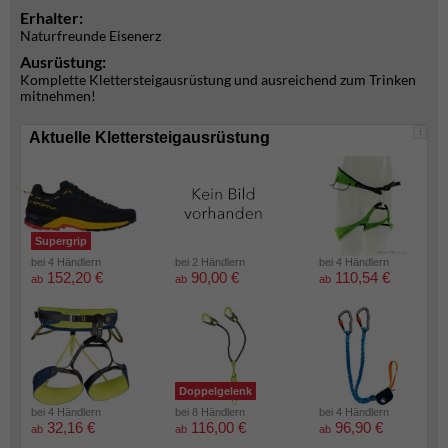
Erhalter:
Naturfreunde Eisenerz
Ausrüstung:
Komplette Klettersteigausrüstung und ausreichend zum Trinken
mitnehmen!
i
Aktuelle Klettersteigausrüstung
Supergrip
bei 4 Händlern
bei 2 Händlern
bei 4 Händlern
152,20 €
90,00 €
110,54 €
ab
ab
ab
Doppelgelenk
bei 4 Händlern
bei 8 Händlern
bei 4 Händlern
32,16 €
116,00 €
96,90 €
ab
ab
ab