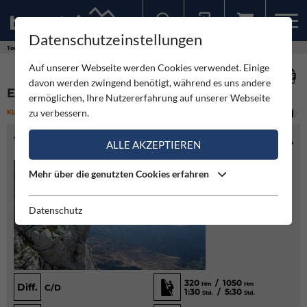
Datenschutzeinstellungen
Sollten Sie bereits ein Konto für unsere App haben, können Sie sich mit diesen Daten auch hier anmelden.
Touren
Klettersteig
Eisenerzer Steig - Klettersteig
Auf unserer Webseite werden Cookies verwendet. Einige
davon werden zwingend benötigt, während es uns andere
EISENERZER STEIG - KLETTERSTEIG
ermöglichen, Ihre Nutzererfahrung auf unserer Webseite
zu verbessern.
KLETTERSTEIG
(4)
MITTEL
TOURENINFO
ALLE AKZEPTIEREN
Mehr über die genutzten Cookies erfahren
Datenschutz
320
/ 1050
Hm
Hm
Diff.
C/D
1:30
/ 5:30
Std.
Std.