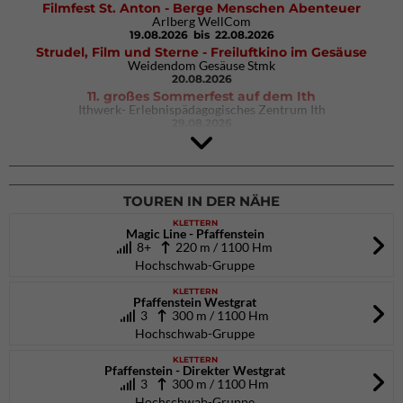
Filmfest St. Anton - Berge Menschen Abenteuer
Arlberg WellCom
19.08.2026
bis 22.08.2026
Strudel, Film und Sterne - Freiluftkino im Gesäuse
Weidendom Gesäuse Stmk
20.08.2026
11. großes Sommerfest auf dem Ith
Ithwerk- Erlebnispädagogisches Zentrum Ith
29.08.2026
4Blocs KIDS 2026
DAV Kletter- & Boulderzentrum München Süd (Thalkirchen)
26.09.2026
TOUREN IN DER NÄHE
KLETTERN
Magic Line - Pfaffenstein
8+
220 m / 1100 Hm
Hochschwab-Gruppe
KLETTERN
Pfaffenstein Westgrat
3
300 m / 1100 Hm
Hochschwab-Gruppe
KLETTERN
Pfaffenstein - Direkter Westgrat
3
300 m / 1100 Hm
Hochschwab-Gruppe