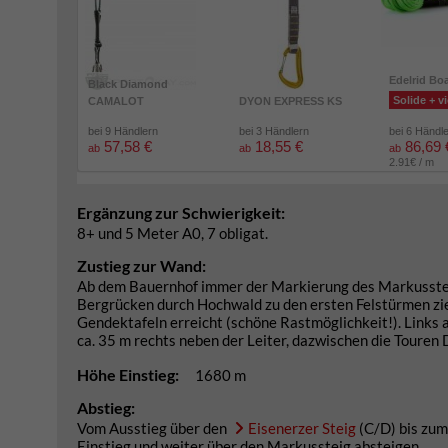
Edelrid Bo
Black Diamond
Solide + vi
CAMALOT
DYON EXPRESS KS
bei 9 Händlern
bei 3 Händlern
bei 6 Händl
57,58 €
18,55 €
86,69 
ab
ab
ab
2.91€ / m
Ergänzung zur Schwierigkeit:
8+ und 5 Meter A0, 7 obligat.
Zustieg zur Wand:
Ab dem Bauernhof immer der Markierung des Markussteige
Bergrücken durch Hochwald zu den ersten Felstürmen zieh
Gendektafeln erreicht (schöne Rastmöglichkeit!). Links au
ca. 35 m rechts neben der Leiter, dazwischen die Touren
Höhe Einstieg:
1680 m
Abstieg:
Vom Ausstieg über den
Eisenerzer Steig
(C/D) bis zum
Einstieg und weiter über den Markussteig absteigen.