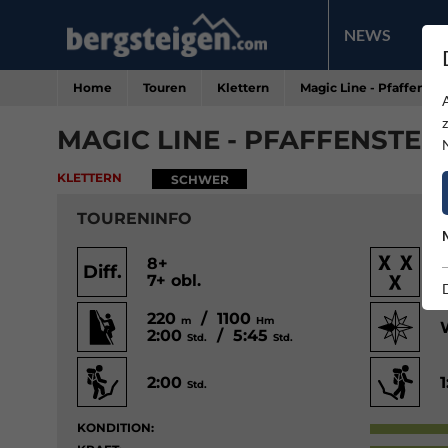
NEWS
PR
Home
Touren
Klettern
Magic Line - Pfaffenste
MAGIC LINE - PFAFFENSTEI
KLETTERN
SCHWER
TOURENINFO
8+
Diff.
7+ obl.
220
/ 1100
m
Hm
2:00
/ 5:45
Std.
Std.
2:00
Std.
KONDITION: