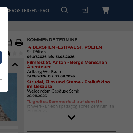
BERGSTEIGEN-PRO
Sollten Sie bereits ein Konto für unsere App haben, können Sie sich mit diesen Daten auch hier anmelden.
KOMMENDE TERMINE
14 BERGFILMFESTIVAL ST. PÖLTEN
St. Pölten
09.07.2026
bis 31.08.2026
Filmfest St. Anton - Berge Menschen
Abenteuer
Arlberg WellCom
19.08.2026
bis 22.08.2026
Strudel, Film und Sterne - Freiluftkino
im Gesäuse
Weidendom Gesäuse Stmk
20.08.2026
11. großes Sommerfest auf dem Ith
Ithwerk- Erlebnispädagogisches Zentrum Ith
29.08.2026
Rock Master Arco
Arco (IT)
02.10.2026
bis 04.10.2026