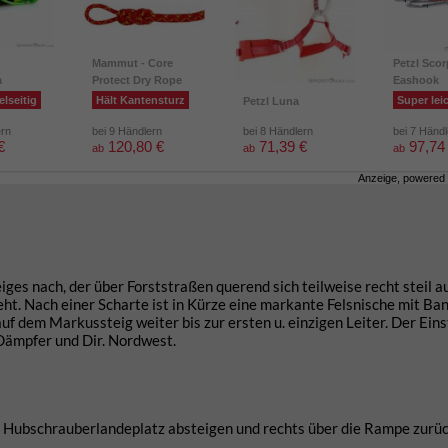
Mammut - Core
Petzl Scor
a
Protect Dry Rope
Eashook
elseitig
Hält Kantensturz
Super lei
Petzl Luna
ern
bei 9 Händlern
bei 8 Händlern
bei 7 Händ
€
120,80 €
71,39 €
97,74
ab
ab
ab
Anzeige, powered
s nach, der über Forststraßen querend sich teilweise recht steil a
t. Nach einer Scharte ist in Kürze eine markante Felsnische mit Ba
f dem Markussteig weiter bis zur ersten u. einzigen Leiter. Der Einst
 Dämpfer und Dir. Nordwest.
 Hubschrauberlandeplatz absteigen und rechts über die Rampe zurü