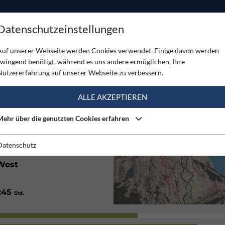
ODUKTE
TOUREN
SERVICE
SHOP
MAGAZINE
Datenschutzeinstellungen
in
Auf unserer Webseite werden Cookies verwendet. Einige davon werden
zwingend benötigt, während es uns andere ermöglichen, Ihre
N
Nutzererfahrung auf unserer Webseite zu verbessern.
(3)
ALLE AKZEPTIEREN
Mehr über die genutzten Cookies erfahren
Gut
Datenschutz
West
1:45
Std.