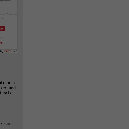
pio
cht
lern
 €
 by
OUT
TRA
uf einem
nkerl und
ieg ist
ck zum