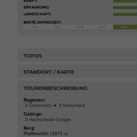
KRAFT:
ERFAHRUNG:
LANDSCHAFT:
BESTE JAHRESZEIT:
JAN
FEB
MÄR
APR
MAI
TOPOS
STANDORT / KARTE
TOURENBESCHREIBUNG
Regionen:
Österreich
Steiermark
Gebirge:
Hochschwab-Gruppe
Berg:
Pfaffenstein (1871
)
m