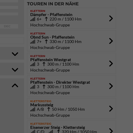
TOUREN IN DER NÄHE
KLETTERN
Dämpfer - Pfaffenstein
6+
220 m / 1100 Hm
Hochschwab-Gruppe
DEC
KLETTERN
Obnd Sun - Pfaffenstein
7+
330 m / 1100 Hm
Hochschwab-Gruppe
KLETTERN
Pfaffenstein Westgrat
3
300 m / 1100 Hm
Hochschwab-Gruppe
KLETTERN
Pfaffenstein - Direkter Westgrat
3
300 m / 1100 Hm
Hochschwab-Gruppe
KLETTERSTEIG
Markussteig
A/B
50 Hm / 1050 Hm
Hochschwab-Gruppe
KLETTERSTEIG
Eisenerzer Steig - Klettersteig
C/D
320 Hm / 1050 Hm