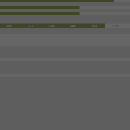
JUN
JUL
AUG
SEP
OKT
NOV