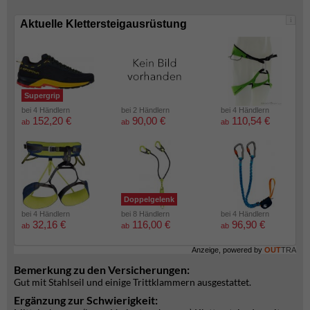
i
Aktuelle Klettersteigausrüstung
Supergrip
bei 4 Händlern
bei 2 Händlern
bei 4 Händlern
152,20 €
90,00 €
110,54 €
ab
ab
ab
Doppelgelenk
bei 4 Händlern
bei 8 Händlern
bei 4 Händlern
32,16 €
116,00 €
96,90 €
ab
ab
ab
Anzeige, powered by
OUT
TRA
Bemerkung zu den Versicherungen:
Gut mit Stahlseil und einige Trittklammern ausgestattet.
Ergänzung zur Schwierigkeit: