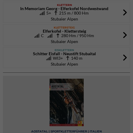
KLETTERN
In Memoriam Georg - Elferkofel Nordwestwand
5+
215 m / 800 Hm
Stubaier Alpen
KLETTERSTEIG
Elferkofel - Klettersteig
C
280 Hm / 950 Hm
Stubaier Alpen
EISKLETTERN
Schitter Eisfall - Neustift Stubaital
WI3+
140 m
Stubaier Alpen
AOSTATAL | SPORTKLETTERFÜHRER | ITALIEN