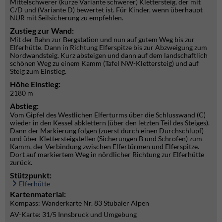
Mittelschwerer (kurze Variante schwerer) Klettersteig, der mit
C/D und (Variante D) bewertet ist. Für Kinder, wenn überhaupt
NUR mit Seilsicherung zu empfehlen.
Zustieg zur Wand:
Mit der Bahn zur Bergstation und nun auf gutem Weg bis zur
Elferhütte. Dann in Richtung Elferspitze bis zur Abzweigung zum
Nordwandsteig. Kurz absteigen und dann auf dem landschaftlich
schönen Weg zu einem Kamm (Tafel NW-Klettersteig) und auf
Steig zum Einstieg.
Höhe Einstieg:
2180 m
Abstieg:
Vom Gipfel des Westlichen Elferturms über die Schlusswand (C)
wieder in den Kessel abklettern (über den letzten Teil des Steiges).
Dann der Markierung folgen (zuerst durch einen Durchschlupf)
und über Klettersteigstellen (Sicherungen B und Schrofen) zum
Kamm, der Verbindung zwischen Elfertürmen und Elferspitze.
Dort auf markiertem Weg in nördlicher Richtung zur Elferhütte
zurück.
Stützpunkt:
Elferhütte
Kartenmaterial:
Kompass: Wanderkarte Nr. 83 Stubaier Alpen
AV-Karte: 31/5 Innsbruck und Umgebung