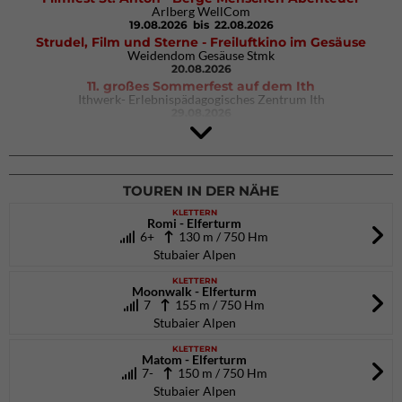
Arlberg WellCom
19.08.2026
bis 22.08.2026
Strudel, Film und Sterne - Freiluftkino im Gesäuse
Weidendom Gesäuse Stmk
20.08.2026
11. großes Sommerfest auf dem Ith
Ithwerk- Erlebnispädagogisches Zentrum Ith
29.08.2026
Rock Master Arco
Arco (IT)
02.10.2026
bis 04.10.2026
TOUREN IN DER NÄHE
KLETTERN
Romi - Elferturm
6+
130 m / 750 Hm
Stubaier Alpen
KLETTERN
Moonwalk - Elferturm
7
155 m / 750 Hm
Stubaier Alpen
KLETTERN
Matom - Elferturm
7-
150 m / 750 Hm
Stubaier Alpen