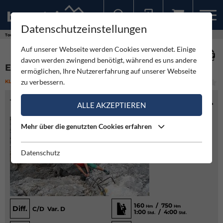
Datenschutzeinstellungen
Sollten Sie bereits ein Konto für unsere App haben, können Sie sich mit diesen Daten auch hier anmelden.
Touren
Klettersteig
Elfer Nordwand - Klettersteig
Auf unserer Webseite werden Cookies verwendet. Einige
davon werden zwingend benötigt, während es uns andere
ELFER NORDWAND - KLETTERSTEIG
ermöglichen, Ihre Nutzererfahrung auf unserer Webseite
zu verbessern.
KLETTERSTEIG
(4)
MITTEL
TOURENINFO
ALLE AKZEPTIEREN
Mehr über die genutzten Cookies erfahren
Datenschutz
160
/ 750
Hm
Hm
Diff.
C/D Var. D
1:00
/ 4:00
Std.
Std.