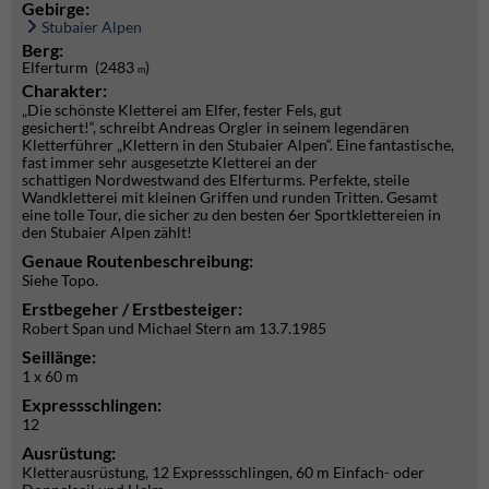
Gebirge:
Stubaier Alpen
Berg:
Elferturm (2483
)
m
Charakter:
„Die schönste Kletterei am Elfer, fester Fels, gut
gesichert!“, schreibt Andreas Orgler in seinem legendären
Kletterführer „Klettern in den Stubaier Alpen“. Eine fantastische,
fast immer sehr ausgesetzte Kletterei an der
schattigen Nordwestwand des Elferturms. Perfekte, steile
Wandkletterei mit kleinen Griffen und runden Tritten. Gesamt
eine tolle Tour, die sicher zu den besten 6er Sportklettereien in
den Stubaier Alpen zählt!
Genaue Routenbeschreibung:
Siehe Topo.
Erstbegeher / Erstbesteiger:
Robert Span und Michael Stern am 13.7.1985
Seillänge:
1 x 60 m
Expressschlingen:
12
Ausrüstung:
Kletterausrüstung, 12 Expressschlingen, 60 m Einfach- oder