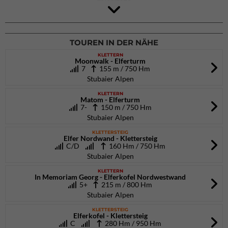
4Blocs KIDS 2026
DAV Kletter- & Boulderzentrum München Süd (Thalkirchen)
26.09.2026
TOUREN IN DER NÄHE
KLETTERN
Moonwalk - Elferturm
7
155 m / 750 Hm
Stubaier Alpen
KLETTERN
Matom - Elferturm
7-
150 m / 750 Hm
Stubaier Alpen
KLETTERSTEIG
Elfer Nordwand - Klettersteig
C/D
160 Hm / 750 Hm
Stubaier Alpen
KLETTERN
In Memoriam Georg - Elferkofel Nordwestwand
5+
215 m / 800 Hm
Stubaier Alpen
KLETTERSTEIG
Elferkofel - Klettersteig
C
280 Hm / 950 Hm