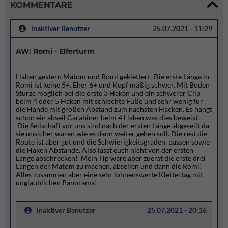
KOMMENTARE
inaktiver Benutzer
25.07.2021 - 11:29
AW: Romi - Elferturm
Haben gestern Matom und Romi geklettert. Die erste Länge in
Romi ist keine 5+. Eher 6+ und Kopf mäßig schwer. Mit Boden
Sturze möglich bei die erste 3 Haken und ein schwerer Clip
beim 4 oder 5 Haken mit schlechte Füße und sehr wenig für
die Hände mit großen Abstand zum nächsten Hacken. Es hängt
schon ein abseil Carabiner beim 4 Haken was dies beweist!
Die Seilschaft vor uns sind nach der ersten Länge abgeseilt da
sie unsicher waren wie es dann weiter gehen soll. Die rest die
Route ist aber gut und die Schwierigkeitsgraden passen sowie
die Haken Abstände. Also lässt euch nicht von der ersten
Länge abschrecken! Mein Tip wäre aber zuerst die erste drei
Längen der Matom zu machen, abseilen und dann die Romi!
Alles zusammen aber eine sehr lohnenswerte Klettertag mit
unglaublichen Panorama!
inaktiver Benutzer
25.07.2021 - 20:16