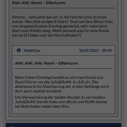
AW: AW: Romi - Elferturm
Hmmm... sehe jetzt das wir in die falsche Linie drinnen
waren. Was jetzt einiges Erklärt!! Sind auf dem Block links
von eingezeichneten Einstieg gestartet, sehr nahe beim
Start vom Klettersteig. Weiß jemand was für eine Route
das ist (2 Haken war ein Normalhaken?)
Matth1as
18.09.2025 - 20:49
AW: AW: AW: Romi - Elferturm
Beim linken Einstieg handelt es sich laut Innsbruck
Rock Führer um die Julia&RoMi. 6+,6,8-,6+. Die
abenteuerliche Absicherung der ersten Seillänge wird
dort auch explizit erwähnt.
Um Verwechslung der beiden Routen zu vermeiden:
Julia&RoMi startet links vom Block und RoMi startet
bei Bohrhaken neben dem Riss.