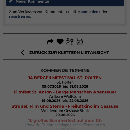
Neuer Kommentar
Zum Verfassen von Kommentaren bitte
anmelden
oder
registrieren
.
ZURÜCK ZUR KLETTERN LISTANSICHT
KOMMENDE TERMINE
14 BERGFILMFESTIVAL ST. PÖLTEN
St. Pölten
09.07.2026
bis 31.08.2026
Filmfest St. Anton - Berge Menschen Abenteuer
Arlberg WellCom
19.08.2026
bis 22.08.2026
Strudel, Film und Sterne - Freiluftkino im Gesäuse
Weidendom Gesäuse Stmk
20.08.2026
11. großes Sommerfest auf dem Ith
Ithwerk- Erlebnispädagogisches Zentrum Ith
29.08.2026