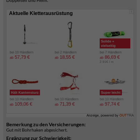
Doppelseil und Helm.
i
Aktuelle Kletterausrüstung
Solide +
vielseitig
bei 10 Händlern
bei 2 Händlern
bei 7 Händlern
57,79 €
18,55 €
86,69 €
ab
ab
ab
2.91€ / m
Hält Kantensturz
Super leicht
bei 10 Händlern
bei 10 Händlern
bei 10 Händlern
109,06 €
71,39 €
97,74 €
ab
ab
ab
Anzeige, powered by
OUT
TRA
Bemerkung zu den Versicherungen:
Gut mit Bohrhaken abgesichert.
Ergänzung zur Schwierigkeit: