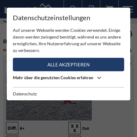
Datenschutzeinstellungen
Sollten Sie bereits ein Konto für unsere App haben, können Sie sich mit diesen Daten auch hier anmelden.
Touren
Klettern
Romi - Elferturm
Auf unserer Webseite werden Cookies verwendet. Einige
davon werden zwingend benötigt, während es uns andere
ROMI - ELFERTURM
ermöglichen, Ihre Nutzererfahrung auf unserer Webseite
zu verbessern.
KLETTERN
(2)
MITTEL
TOURENINFO
ALLE AKZEPTIEREN
Mehr über die genutzten Cookies erfahren
Datenschutz
Diff.
6+
Gut