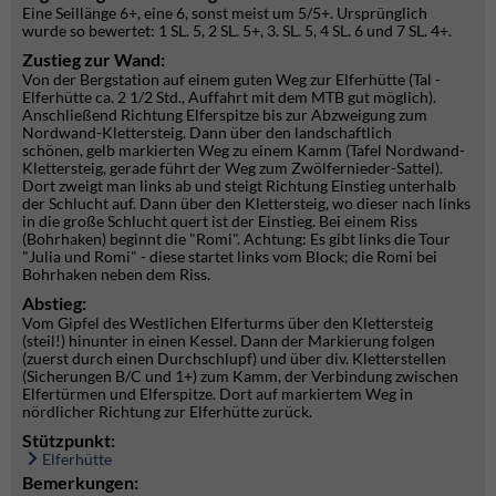
Eine Seillänge 6+, eine 6, sonst meist um 5/5+. Ursprünglich
wurde so bewertet: 1 SL. 5, 2 SL. 5+, 3. SL. 5, 4 SL. 6 und 7 SL. 4+.
Zustieg zur Wand:
Von der Bergstation auf einem guten Weg zur Elferhütte (Tal -
Elferhütte ca. 2 1/2 Std., Auffahrt mit dem MTB gut möglich).
Anschließend Richtung Elferspitze bis zur Abzweigung zum
Nordwand-Klettersteig. Dann über den landschaftlich
schönen, gelb markierten Weg zu einem Kamm (Tafel Nordwand-
Klettersteig, gerade führt der Weg zum Zwölfernieder-Sattel).
Dort zweigt man links ab und steigt Richtung Einstieg unterhalb
der Schlucht auf. Dann über den Klettersteig, wo dieser nach links
in die große Schlucht quert ist der Einstieg. Bei einem Riss
(Bohrhaken) beginnt die "Romi". Achtung: Es gibt links die Tour
"Julia und Romi" - diese startet links vom Block; die Romi bei
Bohrhaken neben dem Riss.
Abstieg:
Vom Gipfel des Westlichen Elferturms über den Klettersteig
(steil!) hinunter in einen Kessel. Dann der Markierung folgen
(zuerst durch einen Durchschlupf) und über div. Kletterstellen
(Sicherungen B/C und 1+) zum Kamm, der Verbindung zwischen
Elfertürmen und Elferspitze. Dort auf markiertem Weg in
nördlicher Richtung zur Elferhütte zurück.
Stützpunkt:
Elferhütte
Bemerkungen: