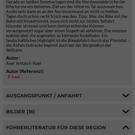
Gerade an heißen Sommertagen sind die Nordwestabbrüche der
Elfertürme ein beliebtes Ziel um der Hitze im Tal auszuweichen.
Anderseits kann es an der Nordwestwand an nicht so heißen
Tagen doch schon recht frisch werden. Tipp: Wer das Bike mit der
Bahn mit hinaufnimmt, muss sich nicht zur letzten Talfahrt
hinunter stressen und kann (entsprechendes Können
vorausgesetzt) sogar über einen Singeltrail abfahren. Die meisten
wählen aber die angenehm zu fahrende Rodelbahn. Ein
landschaftliches Highlight ist die Bikeabfahrt durch das Pinnistal -
die Abfahrtsstrecke beginnt auch bei der Bergstation der
Seilbahn.
Autor:
Axel Jentzsch-Rabl
Autor (Referenz):
Axel
AUSGANGSPUNKT / ANFAHRT
BILDER (16)
FÜHRERLITERATUR FÜR DIESE REGION