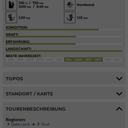
130
/ 750
m
Hm
Nordwest
3:00
/ 5:45
Std.
Std.
1:30
1:15
Std.
Std.
KONDITION:
KRAFT:
ERFAHRUNG:
LANDSCHAFT:
BESTE JAHRESZEIT:
JAN
FEB
MÄR
APR
MAI
JUN
JUL
AUG
SEP
OKT
NOV
DEC
TOPOS
STANDORT / KARTE
TOURENBESCHREIBUNG
Regionen:
Österreich
Tirol