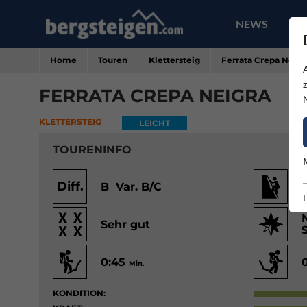
NEWS
PR
Home
Touren
Klettersteig
Ferrata Crepa Neigr
FERRATA CREPA NEIGRA
KLETTERSTEIG
LEICHT
TOURENINFO
Diff.
B Var. B/C
Sehr gut
0:45
Min.
KONDITION: