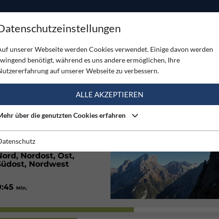
ODUKTE
TOUREN
SERVICE
SHOP
MAGAZINE
Datenschutzeinstellungen
a
Auf unserer Webseite werden Cookies verwendet. Einige davon werden
zwingend benötigt, während es uns andere ermöglichen, Ihre
Nutzererfahrung auf unserer Webseite zu verbessern.
(2)
ALLE AKZEPTIEREN
Mehr über die genutzten Cookies erfahren
80
/ 420
Hm
Hm
1:15
/ 2:45
Std.
Std.
Datenschutz
Nord, Nordost, Ost,
Südost, Nordwest
0:45
Min.