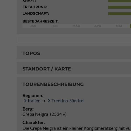
KRAFT:
ERFAHRUNG:
LANDSCHAFT:
BESTE JAHRESZEIT:
JAN
FEB
MÄR
APR
MAI
TOPOS
STANDORT / KARTE
TOURENBESCHREIBUNG
Regionen:
Italien
Trentino-Südtirol
Berg:
Crepa Neigra (2534
)
m
Charakter:
Die Crepa Neigra ist ein kleiner Konglomeratberg mit v