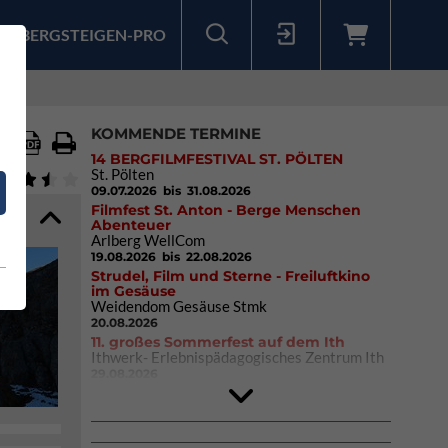
BERGSTEIGEN-PRO
Sollten Sie bereits ein Konto für unsere App haben, können Sie sich mit diesen Daten auch hier anmelden.
KOMMENDE TERMINE
14 BERGFILMFESTIVAL ST. PÖLTEN
St. Pölten
09.07.2026
bis 31.08.2026
Filmfest St. Anton - Berge Menschen
Abenteuer
Arlberg WellCom
19.08.2026
bis 22.08.2026
Strudel, Film und Sterne - Freiluftkino
im Gesäuse
Weidendom Gesäuse Stmk
20.08.2026
11. großes Sommerfest auf dem Ith
Ithwerk- Erlebnispädagogisches Zentrum Ith
29.08.2026
Rock Master Arco
Arco (IT)
02.10.2026
bis 04.10.2026