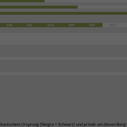
JUN
JUL
AUG
SEP
OKT
NOV
ulkanischem Ursprung (Neigra = Schwarz) und primär um diesen Berg