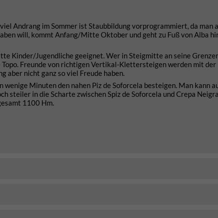
ei viel Andrang im Sommer ist Staubbildung vorprogrammiert, da man 
aben will, kommt Anfang/Mitte Oktober und geht zu Fuß von Alba hin
 fitte Kinder/Jugendliche geeignet. Wer in Steigmitte an seine Grenz
e Topo. Freunde von richtigen Vertikal-Klettersteigen werden mit der
g aber nicht ganz so viel Freude haben.
n wenige Minuten den nahen Piz de Soforcela besteigen. Man kann a
h steiler in die Scharte zwischen Spiz de Soforcela und Crepa Neigr
- gesamt 1100 Hm.