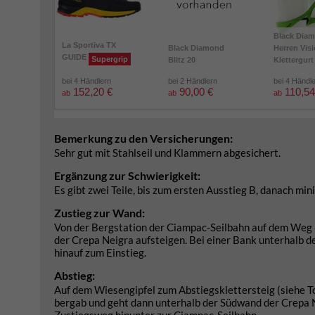
Black Dia
La Sportiva TX
Black Diamond
Herren Vis
GUIDE
Supergrip
Blitz 20
Klettergurt
bei 4 Händlern
bei 2 Händlern
bei 4 Händl
152,20 €
90,00 €
110,54
ab
ab
ab
Bemerkung zu den Versicherungen:
Sehr gut mit Stahlseil und Klammern abgesichert.
Ergänzung zur Schwierigkeit:
Es gibt zwei Teile, bis zum ersten Ausstieg B, danach mi
Zustieg zur Wand:
Von der Bergstation der Ciampac-Seilbahn auf dem Weg 
der Crepa Neigra aufsteigen. Bei einer Bank unterhalb d
hinauf zum Einstieg.
Abstieg:
Auf dem Wiesengipfel zum Abstiegsklettersteig (siehe 
bergab und geht dann unterhalb der Südwand der Crepa N