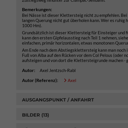
Zustiegsweg hinunter zur Ciampac-Seilbahn.
Bemerkungen:
Bei Nässe ist dieser Klettersteig nicht zu empfehlen. B
langen Querung nicht gut überholen kann. Wer es ruhig h
1000 Hm).
Grundsätzlich ist dieser Klettersteig für Einsteiger und
kann den ersten Gipfelausstieg nach Teil 1 nehmen, sieh
einfachen, primär horizontalen, etwas monotonen Querun
Am Ende nach dem Abstiegsklettersteig kann man noch i
Fuß von Alba auf den Rücken vor dem Col Pelous (oder noc
aufsteigen und von dort die Klettersteigrunde machen 
Autor:
Axel Jentzsch-Rabl
Autor (Referenz):
Axel
AUSGANGSPUNKT / ANFAHRT
BILDER (13)