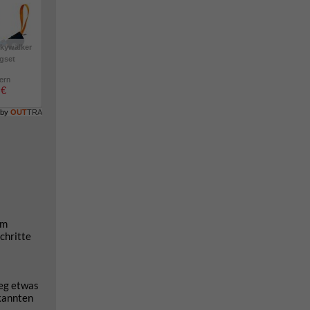
kywalker
igset
lern
 €
 by
OUT
TRA
mm
chritte
Weg etwas
ekannten