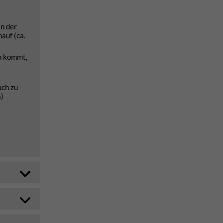
an der
auf (ca.
en kommt,
uch zu
a)