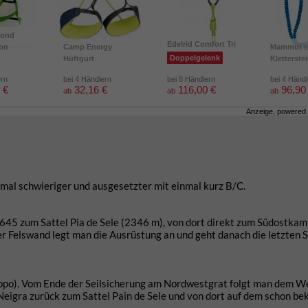
mond
Edelrid Comfort Tri
ion
Camp Energy
Mammut s
Doppelgelenk
Hüftgurt
Kletterste
ern
bei 4 Händlern
bei 8 Händlern
bei 4 Händ
 €
32,16 €
116,00 €
96,90
ab
ab
ab
Anzeige, powered
nimal schwieriger und ausgesetzter mit einmal kurz B/C.
645 zum Sattel Pia de Sele (2346 m), von dort direkt zum Südostka
er Felswand legt man die Ausrüstung an und geht danach die letzten S
Topo). Vom Ende der Seilsicherung am Nordwestgrat folgt man dem 
eigra zurück zum Sattel Pain de Sele und von dort auf dem schon b