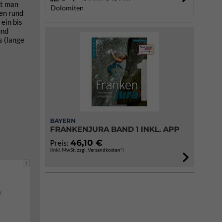
nt man
Dolomiten
den rund
ein bis
und
s (lange
BAYERN
FRANKENJURA BAND 1 INKL. APP
46,10 €
Preis:
(inkl. MwSt. zzgl. Versandkosten*)
i