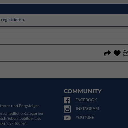
r
registrieren
.
COMMUNITY
FACEBOOK
tterer und Bergsteiger.
INSTAGRAM
terschiedliche Kategorien
YOUTUBE
eschrieben, bebildert, es
igen, Skitouren,