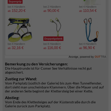
Supergrip
bei 4 Händlern
bei 2 Händlern
bei 4 Händlern
152,20 €
90,00 €
110,54 €
ab
ab
ab
Doppelgelenk
bei 4 Händlern
bei 8 Händlern
bei 4 Händlern
32,16 €
116,00 €
96,90 €
ab
ab
ab
Anzeige, powered by
OUT
TRA
Bemerkung zu den Versicherungen:
Die Hauptrunde ist für Comer See Verhältnisse recht gut
abgesichert.
Zustieg zur Wand:
Vom Parkplatz (südlich der Galerie) bis zum 4ten Tunnelfenster,
dort sieht man unscheinbare Klammern. Über die Mauer und auf
der anderen Seite beginnt der Klettersteig bei einer Kette.
Abstieg:
Vom Ende des Klettesteiges auf der Küstenstraße durch die
Galerie zurück zum Parkplatz.