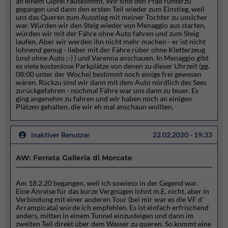
an einem Gipfel rauskommt. Wir sind den Pfad runterzu
gegangen und dann den ersten Teil wieder zum Einstieg, weil
uns das Queren zum Ausstieg mit meiner Tochter zu unsicher
war. Würden wir den Steig wieder von Menaggio aus starten,
würden wir mit der Fähre ohne Auto fahren und zum Steig
laufen. Aber wir werden ihn nicht mehr machen - er ist nicht
lohnend genug - lieber mit der Fähre rüber ohne Kletterzeug
(und ohne Auto ;-) ) und Varenna anschauen. In Menaggio gibt
es viele kostenlose Parkplätze von denen zu dieser Uhrzeit (gg.
08:00 unter der Woche) bestimmt noch einige frei gewesen
wären. Rückzu sind wir dann mit dem Auto nördlich des Sees
zurückgefahren - nochmal Fähre war uns dann zu teuer. Es
ging angenehm zu fahren und wir haben noch an einigen
Plätzen gehalten, die wir eh mal anschaun wollten.
inaktiver Benutzer
22.02.2020 - 19:33
AW: Ferrata Galleria di Morcate
Am 18.2.20 begangen, weil ich sowieso in der Gegend war.
Eine Anreise für das kurze Vergnügen lohnt m.E. nicht, aber in
Verbindung mit einer anderen Tour (bei mir war es die VF d'
Arrampicata) würde ich empfehlen. Es ist einfach erfrischend
anders, mitten in einem Tunnel einzusteigen und dann im
zweiten Teil direkt über dem Wasser zu queren. So kommt eine