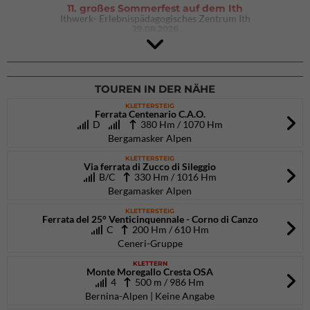
11. großes Sommerfest auf dem Ith
Ithwerk- Erlebnispädagogisches Zentrum Ith
29.08.2026
Rock Master Arco
Arco (IT)
02.10.2026
bis 04.10.2026
TOUREN IN DER NÄHE
KLETTERSTEIG
Ferrata Centenario C.A.O.
D
380 Hm / 1070 Hm
Bergamasker Alpen
KLETTERSTEIG
Via ferrata di Zucco di Sileggio
B/C
330 Hm / 1016 Hm
Bergamasker Alpen
KLETTERSTEIG
Ferrata del 25° Venticinquennale - Corno di Canzo
C
200 Hm / 610 Hm
Ceneri-Gruppe
KLETTERN
Monte Moregallo Cresta OSA
4
500 m / 986 Hm
Bernina-Alpen | Keine Angabe