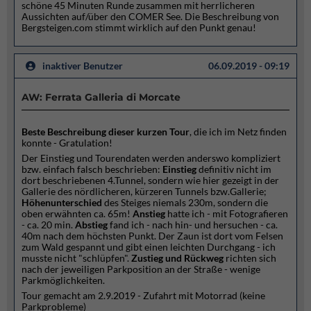
schöne 45 Minuten Runde zusammen mit herrlicheren
Aussichten auf/über den COMER See. Die Beschreibung von
Bergsteigen.com stimmt wirklich auf den Punkt genau!
inaktiver Benutzer
06.09.2019 - 09:19
AW: Ferrata Galleria di Morcate
Beste Beschreibung dieser kurzen Tour
, die ich im Netz finden
konnte - Gratulation!
Der Einstieg und Tourendaten werden anderswo kompliziert
bzw. einfach falsch beschrieben:
Einstieg
definitiv nicht im
dort beschriebenen 4.Tunnel, sondern wie hier gezeigt in der
Gallerie des nördlicheren, kürzeren Tunnels bzw.Gallerie;
Höhenunterschied
des Steiges niemals 230m, sondern die
oben erwähnten ca. 65m!
Anstieg
hatte ich - mit Fotografieren
- ca. 20 min.
Abstieg
fand ich - nach hin- und hersuchen - ca.
40m nach dem höchsten Punkt. Der Zaun ist dort vom Felsen
zum Wald gespannt und gibt einen leichten Durchgang - ich
musste nicht "schlüpfen".
Zustieg und Rückweg
richten sich
nach der jeweiligen Parkposition an der Straße - wenige
Parkmöglichkeiten.
Tour gemacht am 2.9.2019 - Zufahrt mit Motorrad (keine
Parkprobleme)