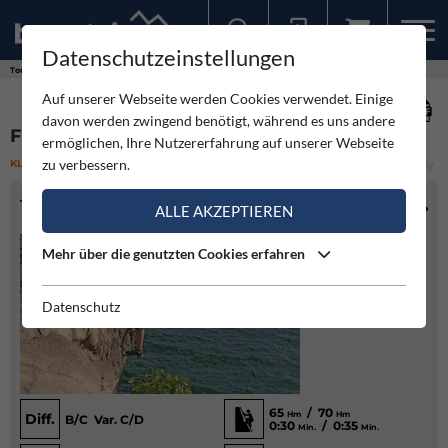
Datenschutzeinstellungen
Sollten Sie bereits ein Konto für unsere App haben, können Sie sich mit diesen Daten auch hier anmelden.
Touren
Klettersteig
Ferrata Galleria di Morcate
Auf unserer Webseite werden Cookies verwendet. Einige
davon werden zwingend benötigt, während es uns andere
FERRATA GALLERIA DI MORCATE
ermöglichen, Ihre Nutzererfahrung auf unserer Webseite
zu verbessern.
KLETTERSTEIG
(3)
MITTEL
TOURENINFO
ALLE AKZEPTIEREN
Mehr über die genutzten Cookies erfahren
Datenschutz
65
/ 70
Hm
Hm
Diff.
B/C Var. C/D
0:30
/ 0:35
Min.
Min.