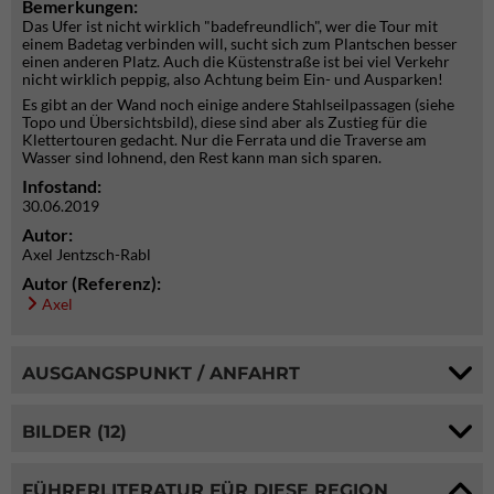
Bemerkungen:
Das Ufer ist nicht wirklich "badefreundlich", wer die Tour mit
einem Badetag verbinden will, sucht sich zum Plantschen besser
einen anderen Platz. Auch die Küstenstraße ist bei viel Verkehr
nicht wirklich peppig, also Achtung beim Ein- und Ausparken!
Es gibt an der Wand noch einige andere Stahlseilpassagen (siehe
Topo und Übersichtsbild), diese sind aber als Zustieg für die
Klettertouren gedacht. Nur die Ferrata und die Traverse am
Wasser sind lohnend, den Rest kann man sich sparen.
Infostand:
30.06.2019
Autor:
Axel Jentzsch-Rabl
Autor (Referenz):
Axel
AUSGANGSPUNKT / ANFAHRT
BILDER (12)
FÜHRERLITERATUR FÜR DIESE REGION