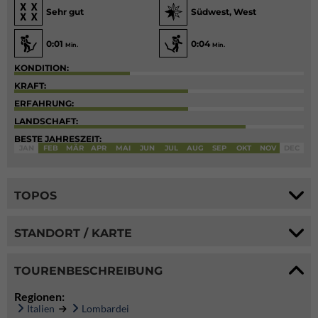
Sehr gut
Südwest, West
0:01
0:04
Min.
Min.
KONDITION:
KRAFT:
ERFAHRUNG:
LANDSCHAFT:
BESTE JAHRESZEIT:
JAN
FEB
MÄR
APR
MAI
JUN
JUL
AUG
SEP
OKT
NOV
DEC
TOPOS
STANDORT / KARTE
TOURENBESCHREIBUNG
Regionen:
Italien
Lombardei