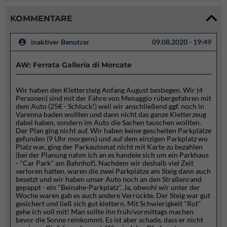
KOMMENTARE
inaktiver Benutzer
09.08.2020 - 19:49
AW: Ferrata Galleria di Morcate
Wir haben den Klettersteig Anfang August bestiegen. Wir (4
Personen) sind mit der Fähre von Menaggio rübergefahren mit
dem Auto (25€ - Schluck!) weil wir anschließend ggf. noch in
Varenna baden wollten und dann nicht das ganze Kletterzeug
dabei haben, sondern im Auto die Sachen tauschen wollten.
Der Plan ging nicht auf. Wir haben keine gescheiten Parkplätze
gefunden (9 Uhr morgens) und auf dem einzigen Parkplatz wo
Platz war, ging der Parkautomat nicht mit Karte zu bezahlen
(bei der Planung nahm ich an es handele sich um ein Parkhaus
- "Car Park" am Bahnhof). Nachdem wir deshalb viel Zeit
verloren hatten, waren die zwei Parkplätze am Steig dann auch
besetzt und wir haben unser Auto noch an den Straßenrand
gepappt - ein "Beinahe-Parkplatz". Ja, obwohl wir unter der
Woche waren gab es auch andere Verrückte. Der Steig war gut
gesichert und ließ sich gut klettern. Mit Schwierigkeit "Rot"
gehe ich voll mit! Man sollte ihn früh/vormittags machen
bevor die Sonne reinkommt. Es ist aber schade, dass er nicht