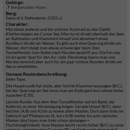
Gebirge:
Bergamasker Alpen
Berg:
Sasso di S. Defendente (1321
)
m
Charakter:
Mal etwas anderes und ein schöner Kontrast zu den Gipfel-
Kletttersteigen am Comer See. Man turnt direkt oberhalb des Sees
an Stahlseilen und Klammern hinauf und absolviert einen
Rundkurs direkt am Wasser. Es gibt auch eine Querung direkt am
Wasser, dort steigt man etwas schwieriger beim 5ten
Tunnelfenster (von Süden nach Norden gezählt) aus. Die Ferrata
ist ein guter Spot für den An- oder Abreisetag (wenn man von
Norden kommt) aber auch für ein paar schöne Stunden direkt am
See zu empfehlen.
Genaue Routenbeschreibung:
Siehe Topo.
Die Hauptrunde hat steile, aber leichte Klammernpassagen (B/C),
bei der Querung am See muss man am Ende ganz kurz etwas fester
zupacken (C/D).
Leichte Runde: Aus dem 4ten Tunnelfenster auf ein Band, der
Kette bis zu einer Verzweigung folgen. Gerade hinauf (B/C), dann
leichter (A/B und A) bis zu einem alten Masten. Dort dann links im
Gebüsch auf Pfadspuren (A, kurz A/B) weiter bis zum nächsten
Masten (dort kann man links schon absteigen =
Fluchtmöglichkeit). Vom Masten leicht rechts höher (B/C) zu einer
schönen, ansteigenden Querung (B), am Ende noch einmal steil