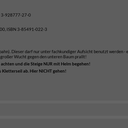
BN 3-928777-27-0
000, ISBN 3-85491-022-3
ahn). Dieser darf nur unter fachkundiger Aufsicht benutzt werden - es
t großer Wucht gegen den unteren Baum prallt!
agt achten und die Steige NUR mit Helm begehen!
 Kletterseil ab. Hier NICHT gehen!