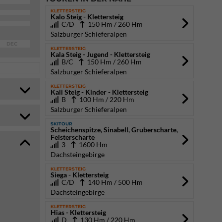
KLETTERSTEIG
Kalo Steig - Klettersteig
C/D
150 Hm / 260 Hm
Salzburger Schieferalpen
DEC
KLETTERSTEIG
Kala Steig - Jugend - Klettersteig
B/C
150 Hm / 260 Hm
Salzburger Schieferalpen
KLETTERSTEIG
Kali Steig - Kinder - Klettersteig
B
100 Hm / 220 Hm
Salzburger Schieferalpen
SKITOUR
Scheichenspitze, Sinabell, Gruberscharte,
Feisterscharte
3
1600 Hm
Dachsteingebirge
KLETTERSTEIG
Siega - Klettersteig
C/D
140 Hm / 500 Hm
Dachsteingebirge
KLETTERSTEIG
Hias - Klettersteig
D
130 Hm / 220 Hm