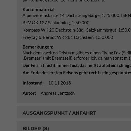
Kartenmaterial:
Alpenvereinskarte 14 Dachsteingebirge, 1:25.000, IS
BEV ÖK 127 Schladming, 1:50.000
Kompass WK 20 Dachstein-Südl. Salzkammergut, 1:50.
Freytag & Berndt WK 281 Dachstein, 1:50.000
Bemerkungen:
Nach dem zweiten Felsturm gibt es einen Flying Fox (Seilb
„Bremser“ (mit Bremsseil) erforderlich, da man sonst mi
Der Fels ist nicht immer fest, das heißt auf Steinschl
Am Ende des ersten Felsens geht rechts ein gespanntes
Infostand:
10.11.2018
Autor:
Andreas Jentzsch
AUSGANGSPUNKT / ANFAHRT
BILDER (8)