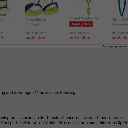
mond
Edelrid Comfort Tri
ion
Camp Energy
Mammut s
Doppelgelenk
Hüftgurt
Kletterste
ern
bei 4 Händlern
bei 8 Händlern
bei 4 Händ
 €
32,16 €
116,00 €
96,90
ab
ab
ab
Anzeige, powered
ng und in wenigen Minuten zum Einstieg.
nispfades, vorbei an der Pension Concordia, wieder hinunter zum
rkplatz bei der alten Mühle. Alternativ kann man links zum Gipfel