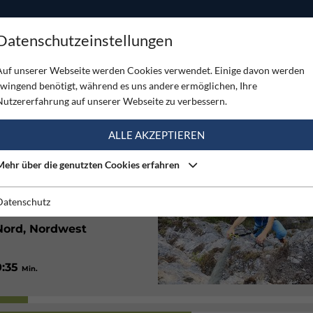
ODUKTE
TOUREN
SERVICE
SHOP
MAGAZINE
Datenschutzeinstellungen
rsteig
Auf unserer Webseite werden Cookies verwendet. Einige davon werden
zwingend benötigt, während es uns andere ermöglichen, Ihre
Nutzererfahrung auf unserer Webseite zu verbessern.
(2)
ALLE AKZEPTIEREN
Mehr über die genutzten Cookies erfahren
150
/ 260
Hm
Hm
0:45
/ 1:25
Min.
Std.
Datenschutz
Nord, Nordwest
0:35
Min.