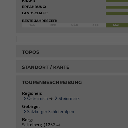
KRAFT:
ERFAHRUNG:
LANDSCHAFT:
BESTE JAHRESZEIT:
JAN
FEB
MÄR
APR
MAI
TOPOS
STANDORT / KARTE
TOURENBESCHREIBUNG
Regionen:
Österreich
Steiermark
Gebirge:
Salzburger Schieferalpen
Berg:
Sattelberg (1253
)
m