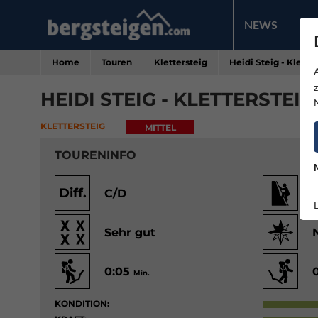
NEWS
PR
Home
Touren
Klettersteig
Heidi Steig - Klette
HEIDI STEIG - KLETTERSTEIG
KLETTERSTEIG
MITTEL
TOURENINFO
Diff.
C/D
Sehr gut
0:05
Min.
KONDITION: