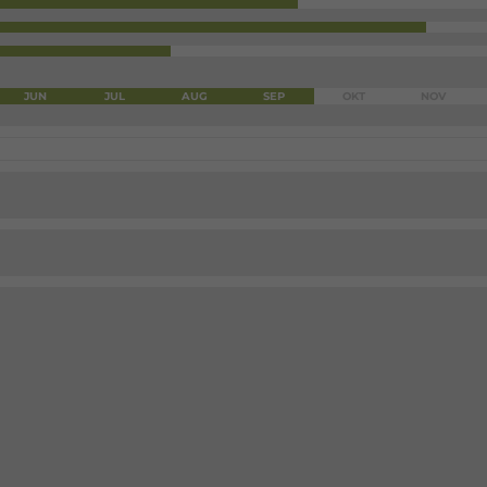
JUN
JUL
AUG
SEP
OKT
NOV