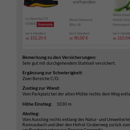
Black Dia
La Sportiva TX
Black Diamond
Herren Vis
GUIDE
Supergrip
Blitz 20
Klettergurt
bei 4 Händlern
bei 2 Händlern
bei 4 Händl
152,20 €
90,00 €
110,54
ab
ab
ab
Bemerkung zu den Versicherungen:
Sehr gut mit durchgehendem Stahlseil versichert.
Ergänzung zur Schwierigkeit:
Zwei Bereiche C/D.
Zustieg zur Wand:
Vom Parkplatz bei der alten Mühle rechts dem Weg entla
Höhe Einstieg:
1030 m
Abstieg:
Vom Ausstieg rechts entlang des Natur- und Umwelterleb
Ramsaubach und über den Hofrat Gruberweg zurück zum Pa
am Rundweg retour zur Pension Concordia.