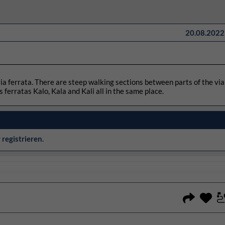
20.08.2022 
via ferrata. There are steep walking sections between parts of the via
 ferratas Kalo, Kala and Kali all in the same place.
r
registrieren
.