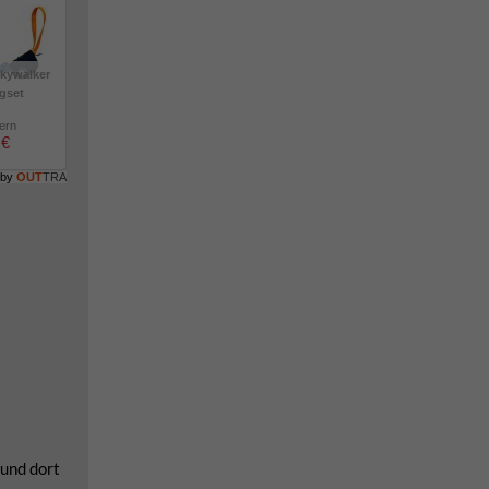
kywalker
igset
lern
 €
 by
OUT
TRA
 und dort