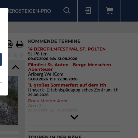
BERGSTEIGEN-PRO
Sollten Sie bereits ein Konto für unsere App haben, können Sie sich mit diesen Daten auch hier anmelden.
KOMMENDE TERMINE
14 BERGFILMFESTIVAL ST. PÖLTEN
St. Pölten
09.07.2026
bis 31.08.2026
Filmfest St. Anton - Berge Menschen
Abenteuer
Arlberg WellCom
19.08.2026
bis 22.08.2026
11. großes Sommerfest auf dem Ith
Ithwerk- Erlebnispädagogisches Zentrum Ith
29.08.2026
Rock Master Arco
Arco (IT)
02.10.2026
bis 04.10.2026
9. Eiskletter Festival Osttirol
Eisparkt Osttirol
08.01.2027
bis 10.01.2027
TOUREN IN DER NÄHE