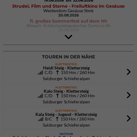
19.08.2026
bis 22.08.2026
Strudel, Film und Sterne - Freiluftkino im Gesäuse
Weidendom Gesäuse Stmk
20.08.2026
11. großes Sommerfest auf dem Ith
Ithwerk- Erlebnispädagogisches Zentrum Ith
29.08.2026
Rock Master Arco
Arco (IT)
02.10.2026
bis 04.10.2026
TOUREN IN DER NÄHE
KLETTERSTEIG
Heidi Steig - Klettersteig
C/D
150 Hm / 260 Hm
Salzburger Schieferalpen
KLETTERSTEIG
Kalo Steig - Klettersteig
C/D
150 Hm / 260 Hm
Salzburger Schieferalpen
KLETTERSTEIG
Kala Steig - Jugend - Klettersteig
B/C
150 Hm / 260 Hm
Salzburger Schieferalpen
SKITOUR