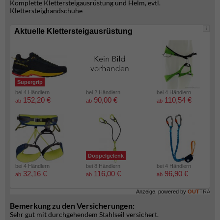
Komplette Klettersteigausrüstung und Helm, evtl.
Klettersteighandschuhe
i
Aktuelle Klettersteigausrüstung
Supergrip
bei 4 Händlern
bei 2 Händlern
bei 4 Händlern
152,20 €
90,00 €
110,54 €
ab
ab
ab
Doppelgelenk
bei 4 Händlern
bei 8 Händlern
bei 4 Händlern
32,16 €
116,00 €
96,90 €
ab
ab
ab
Anzeige, powered by
OUT
TRA
Bemerkung zu den Versicherungen:
Sehr gut mit durchgehendem Stahlseil versichert.