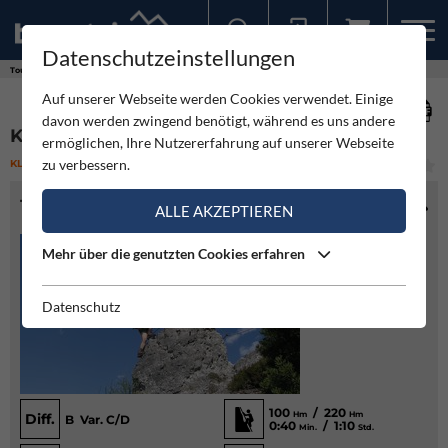
Datenschutzeinstellungen
Sollten Sie bereits ein Konto für unsere App haben, können Sie sich mit diesen Daten auch hier anmelden.
Touren
Klettersteig
Kali Steig - Kinder - Klettersteig
Auf unserer Webseite werden Cookies verwendet. Einige
davon werden zwingend benötigt, während es uns andere
KALI STEIG - KINDER - KLETTERSTEIG
ermöglichen, Ihre Nutzererfahrung auf unserer Webseite
zu verbessern.
KLETTERSTEIG
(4)
LEICHT
TOURENINFO
ALLE AKZEPTIEREN
Mehr über die genutzten Cookies erfahren
Datenschutz
100
/ 220
Hm
Hm
Diff.
B Var. C/D
0:40
/ 1:10
Min.
Std.