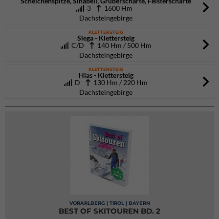
Scheichenspitze, Sinabell, Gruberscharte, Feisterscharte
3
1600 Hm
Dachsteingebirge
KLETTERSTEIG
Siega - Klettersteig
C/D
140 Hm / 500 Hm
Dachsteingebirge
KLETTERSTEIG
Hias - Klettersteig
D
130 Hm / 220 Hm
Dachsteingebirge
VORARLBERG | TIROL | BAYERN
BEST OF SKITOUREN BD. 2