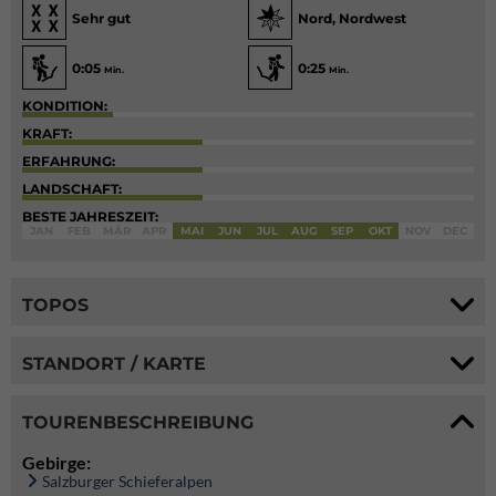
Sehr gut
Nord, Nordwest
0:05
0:25
Min.
Min.
KONDITION:
KRAFT:
ERFAHRUNG:
LANDSCHAFT:
BESTE JAHRESZEIT:
JAN
FEB
MÄR
APR
MAI
JUN
JUL
AUG
SEP
OKT
NOV
DEC
TOPOS
STANDORT / KARTE
TOURENBESCHREIBUNG
Gebirge:
Salzburger Schieferalpen