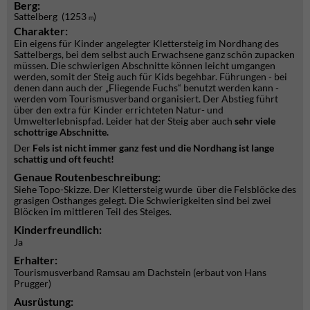
Berg:
Sattelberg (1253
)
m
Charakter:
Ein eigens für Kinder angelegter Klettersteig im Nordhang des
Sattelbergs, bei dem selbst auch Erwachsene ganz schön zupacken
müssen. Die schwierigen Abschnitte können leicht umgangen
werden, somit der Steig auch für Kids begehbar. Führungen - bei
denen dann auch der „Fliegende Fuchs“ benutzt werden kann -
werden vom Tourismusverband organisiert. Der Abstieg führt
über den extra für Kinder errichteten Natur- und
Umwelterlebnispfad. Leider hat der Steig aber auch
sehr viele
schottrige Abschnitte.
Der
Fels ist nicht immer ganz fest und die Nordhang ist lange
schattig und oft feucht!
Genaue Routenbeschreibung:
Siehe Topo-Skizze. Der Klettersteig wurde über die Felsblöcke des
grasigen Osthanges gelegt. Die Schwierigkeiten sind bei zwei
Blöcken im mittleren Teil des Steiges.
Kinderfreundlich:
Ja
Erhalter:
Tourismusverband Ramsau am Dachstein (erbaut von Hans
Prugger)
Ausrüstung: