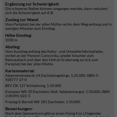
Ergänzung zur Schwierigkeit:
Die schweren Stellen können umgangen werden, dann reduziert
sich die Schwierigkeit auf A/B
Zustieg zur Wand:
Vom Parkplatz bei der alten Mühle rechts dem Weg entlang und in
wenigen Minuten zum Einstieg.
Höhe Einstieg:
1030 m
Abstieg:
Vom Ausstieg entlang des Natur- und Umwelterlebnispfades,
vorbei an der Pension Concordia, wieder hinunter zum
Ramsaubach und über den Hofrat Gruberweg zurück zum
Parkplatz bei der alten Mühle.
Kartenmaterial:
Alpenvereinskarte 14 Dachsteingebirge, 1:25.000, ISBN 3-
928777-27-0
BEV ÖK 127 Schladming, 1:50.000
Kompass WK 20 Dachstein-Südl. Salzkammergut, 1:50.000, ISBN
3-85491-022-3
Freytag & Berndt WK 281 Dachstein, 1:50.000
Bemerkungen:
Nach dem Gemsenturm gibt es einen Flying Fox („Fiegender