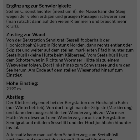
Ergänzung zur Schwierigkeit:
Stellen C, sonst leichter (meist um B). Bei Nässe kann der Steig
wegen der vielen erdigen und grasigen Passagen schwerer sein
(man rutscht dann auf den vielen Klammern und braucht mehr
Kraft).
Zustieg zur Wand:
Von der Bergstation Sennigrat (Sessellift oberhalb der
Hochjochbahn) kurz in Richtung Norden, dann rechts entlang der
Skipiste und weiter auf dem steilen, markierten Pfad hinunter zum
Seetalhüsli (kleine Hütte beim Kälbersee). Vom Seetalhüsli kurz
dem Schotterweg in Richtung Wormser Hütte bis zu einem
Wegweiser folgen. Dort links hinab zum Schwarzsee und um den
See herum. Am Ende auf dem steilen Wiesenpfad hinauf zum
Einstieg.
Höhe Einstieg:
2190 m
Abstieg:
Der Klettersteig endet bei der Bergstation der Hochalpila Bahn
(nur Winterbetrieb). Von dort folgt man der Skipiste (Markierung)
und dann dem ausgeschilderten Wanderweg bis zur Wormser
Hütte. Von dieser auf dem Wanderweg zurück zur Bergstation
Sennigrat und mit dem Sessellift und der Hochjochbahn hinunter
ins Tal.
Alternativ kann man auf dem Schotterweg zum Seetalhüsli
absteigen und von dort durch den Skitunnel hinuter zur