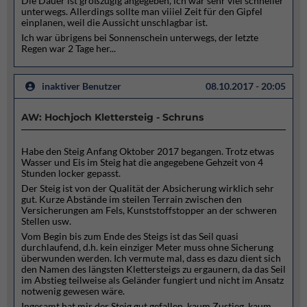
Die Dauer ist großzügig angegeben, ich war sehr viel schneller
unterwegs. Allerdings sollte man viiiel Zeit für den Gipfel
einplanen, weil die Aussicht unschlagbar ist.
Ich war übrigens bei Sonnenschein unterwegs, der letzte
Regen war 2 Tage her...
inaktiver Benutzer
08.10.2017 - 20:05
AW: Hochjoch Klettersteig - Schruns
Habe den Steig Anfang Oktober 2017 begangen. Trotz etwas
Wasser und Eis im Steig hat die angegebene Gehzeit von 4
Stunden locker gepasst.
Der Steig ist von der Qualität der Absicherung wirklich sehr
gut. Kurze Abstände im steilen Terrain zwischen den
Versicherungen am Fels, Kunststoffstopper an der schweren
Stellen usw.
Vom Begin bis zum Ende des Steigs ist das Seil quasi
durchlaufend, d.h. kein einziger Meter muss ohne Sicherung
überwunden werden. Ich vermute mal, dass es dazu dient sich
den Namen des längsten Klettersteigs zu ergaunern, da das Seil
im Abstieg teilweise als Geländer fungiert und nicht im Ansatz
notwenig gewesen wäre.
Ingesamt hat mir der Steig gut gefallen, kaum Zustieg, kaum