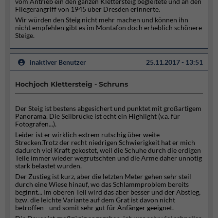
vom Antrieb ein den ganzen Klettersteig begleitete und an den
Fliegerangriff von 1945 über Dresden erinnerte.
Wir würden den Steig nicht mehr machen und können ihn
nicht empfehlen gibt es im Montafon doch erheblich schönere
Steige.
inaktiver Benutzer
25.11.2017 - 13:51
Hochjoch Klettersteig - Schruns
Der Steig ist bestens abgesichert und punktet mit großartigem
Panorama. Die Seilbrücke ist echt ein Highlight (v.a. für
Fotografen...).
Leider ist er wirklich extrem rutschig über weite
Strecken.Trotz der recht niedrigen Schwierigkeit hat er mich
dadurch viel Kraft gekostet, weil die Schuhe durch die erdigen
Teile immer wieder wegrutschten und die Arme daher unnötig
stark belastet wurden.
Der Zustieg ist kurz, aber die letzten Meter gehen sehr steil
durch eine Wiese hinauf, wo das Schlammproblem bereits
beginnt... Im oberen Teil wird das aber besser und der Abstieg,
bzw. die leichte Variante auf dem Grat ist davon nicht
betroffen - und somit sehr gut für Anfänger geeignet.