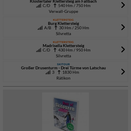
Klostertaler Klettersteig am Fallbach
C/D
540 Hm / 750 Hm
Verwall-Gruppe
KLETTERSTEIG
Burg Klettersteig
A/B
30 Hm / 250 Hm
Silvretta
KLETTERSTEIG
Madrisella Klettersteig
C/D
430 Hm / 950 Hm
Silvretta
SKITOUR
Großer Drusenturm - Drei Türme von Latschau
3
1830 Hm
Rätikon