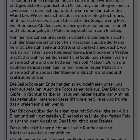
Ticket und fuhren bequem hoch in die für den Wintersport
plattgewalzte Berglandschaft. Der Zustieg zum Steig vorbei an
zwei Seen ist dann echt ganz nett. wenn man dann aber die
Wand bzw Wiese betrachtet, durch die der Steig hochführe,
ahnt man schon etwas vom Charakter des Steigs: wenig Fels,
viel Biomasse. Ab dem zweiten See geht es auf einem schnell
und lieblos angelegten Matschmeg steil hoch zum Einstieg.
Von hier bis zur seilbrücke kurz unterhalb des Gipfels sucht
sich der Steig die schönsten Fels Passagen aus, die der Hang
hergibt. Die stahlseile und Stifte sind perfekt angebracht, wo
nötig sind Tritte in den Fels geschlagen. Bei trockenem Wetter
macht das wahrscheinlich recht viel Spaß, nach Regen waren
unsere Schuhe und die Tritte am Fels voll Matsch. Durch die
häufigen gehpassagen kam immer wieder neuer Matsch an
unsere Schuhe, sodass der Steig sehr glitschig und dadurch
kraftraubend war
Die Seilbrücke am Ende hat den schwindelfreien unter uns
sehr gut gefallen. Auch die Fotos sahen toll aus. Der Blick vom
Gipfel in Richtung silbertal ist super, leider heulte der Antrieb
des gegenüber liegenden Sessellift wie eine Sirene und trübte
das gipfelerlebnis ein wenig.
Der Rückweg über den felsigen grat mit Schwierigkeiten A bis
B hat und sehr gut gefallen. Eine logische Linie über festen Fels
mit grandiosen Aussicht. Das Highlight dieses Steiges.
Das allein reicht aber nicht aus, in die Runde anderen
Kletterern weiter zu empfehlen.
Verglichen mit dem Klostertaler Steig, den wir am folgenden