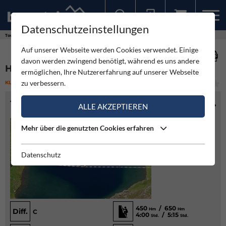
Datenschutzeinstellungen
Sollten Sie bereits ein Konto für unsere App haben, können Sie sich mit diesen Daten auch hier anmelden.
Touren
Klettersteig
Hochjoch Klettersteig - Schruns
Auf unserer Webseite werden Cookies verwendet. Einige
davon werden zwingend benötigt, während es uns andere
HOCHJOCH KLETTERSTEIG - SCHRUNS
ermöglichen, Ihre Nutzererfahrung auf unserer Webseite
zu verbessern.
KLETTERSTEIG
(12)
MITTEL
TOURENINFO
ALLE AKZEPTIEREN
Mehr über die genutzten Cookies erfahren
Datenschutz
450
/ 650
Hm
Hm
Diff.
C
4:00
/ 5:15
Std.
Std.