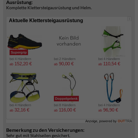
Ausrüstung:
Komplette Klettersteigausrüstung und Helm.
i
Aktuelle Klettersteigausrüstung
Supergrip
bei 4 Händlern
bei 2 Händlern
bei 4 Händlern
152,20 €
90,00 €
110,54 €
ab
ab
ab
Doppelgelenk
bei 4 Händlern
bei 8 Händlern
bei 4 Händlern
32,16 €
116,00 €
96,90 €
ab
ab
ab
Anzeige, powered by
OUT
TRA
Bemerkung zu den Versicherungen:
Sehr gut mit Stahlseilen gesichert.