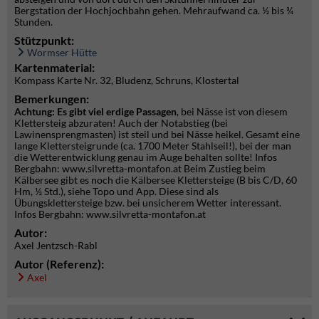
Bergstation der Hochjochbahn gehen. Mehraufwand ca. ½ bis ¾
Stunden.
Stützpunkt:
Wormser Hütte
Kartenmaterial:
Kompass Karte Nr. 32, Bludenz, Schruns, Klostertal
Bemerkungen:
Achtung: Es gibt viel erdige Passagen
, bei Nässe ist von diesem
Klettersteig abzuraten! Auch der Notabstieg (bei
Lawinensprengmasten) ist steil und bei Nässe heikel. Gesamt eine
lange Klettersteigrunde (ca. 1700 Meter Stahlseil!), bei der man
die Wetterentwicklung genau im Auge behalten sollte! Infos
Bergbahn: www.silvretta-montafon.at Beim Zustieg beim
Kälbersee gibt es noch die Kälbersee Klettersteige (B bis C/D, 60
Hm, ½ Std.), siehe Topo und App. Diese sind als
Übungsklettersteige bzw. bei unsicherem Wetter interessant.
Infos Bergbahn: www.silvretta-montafon.at
Autor:
Axel Jentzsch-Rabl
Autor (Referenz):
Axel