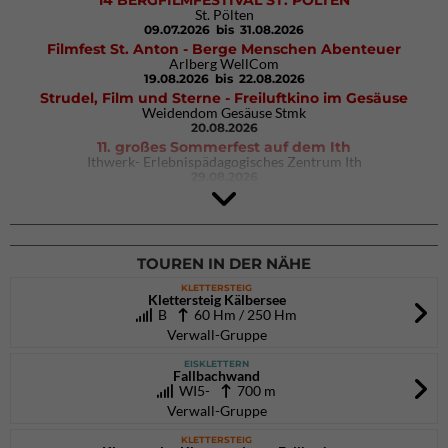
14 BERGFILMFESTIVAL ST. PÖLTEN
St. Pölten
09.07.2026
bis 31.08.2026
Filmfest St. Anton - Berge Menschen Abenteuer
Arlberg WellCom
19.08.2026
bis 22.08.2026
Strudel, Film und Sterne - Freiluftkino im Gesäuse
Weidendom Gesäuse Stmk
20.08.2026
11. großes Sommerfest auf dem Ith
Ithwerk- Erlebnispädagogisches Zentrum Ith
29.08.2026
Rock Master Arco
Arco (IT)
02.10.2026
bis 04.10.2026
TOUREN IN DER NÄHE
KLETTERSTEIG
Klettersteig Kälbersee
B
60 Hm / 250 Hm
Verwall-Gruppe
EISKLETTERN
Fallbachwand
WI5-
700 m
Verwall-Gruppe
KLETTERSTEIG