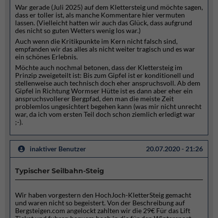
War gerade (Juli 2025) auf dem Klettersteig und möchte sagen,
dass er toller ist, als manche Kommentare hier vermuten
lassen. (Vielleicht hatten wir auch das Glück, dass aufgrund
des nicht so guten Wetters wenig los war.)
Auch wenn die Kritikpunkte im Kern nicht falsch sind,
empfanden wir das alles als nicht weiter tragisch und es war
ein schönes Erlebnis.
Möchte auch nochmal betonen, dass der Klettersteig im
Prinzip zweigeteilt ist: Bis zum Gipfel ist er konditionell und
stellenweise auch technisch doch eher anspruchsvoll. Ab dem
Gipfel in Richtung Wormser Hütte ist es dann aber eher ein
anspruchsvollerer Bergpfad, den man die meiste Zeit
problemlos ungesichtert begehen kann (was mir nicht unrecht
war, da ich vom ersten Teil doch schon ziemlich erledigt war
;-).
inaktiver Benutzer
20.07.2020 - 21:26
Typischer Seilbahn-Steig
Wir haben vorgestern den HochJoch-KletterSteig gemacht
und waren nicht so begeistert. Von der Beschreibung auf
Bergsteigen.com angelockt zahlten wir die 29€ Für das Lift