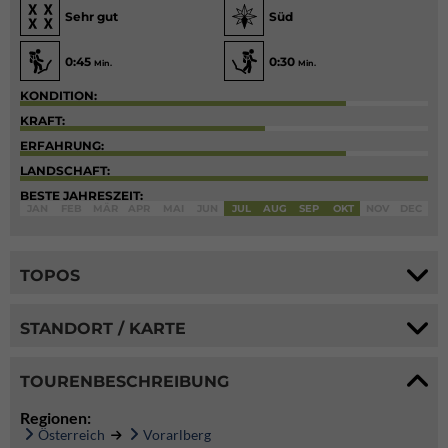
Sehr gut
Süd
0:45
0:30
Min.
Min.
KONDITION:
KRAFT:
ERFAHRUNG:
LANDSCHAFT:
BESTE JAHRESZEIT:
JAN
FEB
MÄR
APR
MAI
JUN
JUL
AUG
SEP
OKT
NOV
DEC
TOPOS
STANDORT / KARTE
TOURENBESCHREIBUNG
Regionen:
Österreich
Vorarlberg