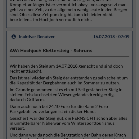
Komplettanfänger ist er vermutlich okay - vorausgesetzt man
geht zu einer Zeit, zu der allgemein wenig Leute in den Bergen
sind. Ob es diese Zeitpunkte gibt, kann ich leider nicht
beurteilen... im Hochjoch vermutlich nicht.
inaktiver Benutzer
16.07.2018 - 07:09
AW: Hochjoch Klettersteig - Schruns
Wir haben den Steig am 14.07.2018 gemacht und sind doch
recht enttäuscht.
Das ist mal wieder ein Steig der entstanden zu sein scheint um
die Kapazität der Bergbahnen auch im Sommer zu nutzen.
Im Grunde genommen ist es ein mit Seil gesicherter Steig in
steilem Felsdurchsetzten Wiesengelände dreckig erdig,
dadurch Griffarm.
Dann auch noch bei 24,10 Euro für die Bahn 2 Euro
Parkgebühr zu verlangen ist ein dicker Hund.
Gesichert war der Steig gut, die FERNSICHT schön aber alles
in unmittelbarer Nähe war vom Wintersporttourismus
versaut.
Und dann war da noch die Bergstation der Bahn deren Krach