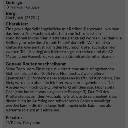
Gebirge:
Verwall-Gruppe
Berg:
Hochjoch (2520
)
m
Charakter:
Eine gewaltige Seilhängebrücke mit Rätikon-Panorama - wo man
das findet? Am Hochjoch oberhalb von Schruns ist ein
konditionell fordernder Klettersteig angelegt worden, bei dem die
Seilhängebrücke das „Grande Finale“ darstellt. Wer nicht so
klettersteigversiert ist, kann den Hochjochgipfel auch über den
zweiten Teil (Abstieg) des Klettersteiges erreichen und die 62
Meter lange Hängebrücke quasi als Gipfelrunde mit einbauen.
Genaue Routenbeschreibung:
Siehe Topo. Vom Einstieg aus klettert man am durchgehenden
Stahlseil bis auf den Gipfel des Hochjochs. Zwei steilere
Querungen (C) fordern dabei einiges an Kraft und Kondition. Der
Steig wird nach oben hin leichter, was sehr angenehm ist. Der
Abstieg vom Hochjoch-Gipfel erfolgt auf dem sog. Hochalpila
Grat (eine kurze, etwas ausgesetzte Passage B). Der Teil des
Klettersteiges auf dem Hochalpila Grat wurde so angelegt, dass
dieser auch im Aufstieg von schwächeren Gehern bewältigt
werden kann - die 62 m lange Seilhängebrücke kann man als
Variante so auch mit einbauen.
Erhalter:
TVB bzw. Bergbahn