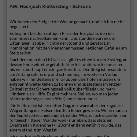
AW: Hochjoch Klettersteig - Schruns
Wir haben den Steig letzte Woche gemacht, und ich bin nicht
begeistert.
Es beginnt bei dem saftigen Preis der Bergbahn, den ich
zumindest nachvollziehen kann. Das ständige Surren der
Liftanlagen ist aber richtig nervtötend und zerstört, in
Kombination mit den Menschenmassen, jeglichen Gefallen am
Steig selbst.
Nachdem man den Lift verlässt gibt es einen kurzen Zustieg, an
dessen Ende wir eine gefühlte Viertelstunde warten mussten,
bis wir überhaupt einsteigen konnten. Der Steig ist besonders
am Anfang sehr erdig und schlammig. Im weiteren Verlauf
haben wir mindestens drei Gruppen überholen müssen um
entspannt weitergehen zu können und spätestens im letzten
Drittel ist das Sicherungsseil völlig überflüssig und mehr
Hindernis als Hilfe. Es gibt mehrere Stellen, wo man jeden
Meter (oder sogar noch öfter) umsichern muss.
Die Seilbrücke ist ein netter Gag, mir wäre aber der reguläre
Weg entlang der Felsen deutlich lieber gewesen. Wenn man an
der Gipfelspitze angelangt ist, ist der Weg zurück eigentlich ein
fortgeschrittener Wanderweg - nur eben, dass stets ein
Drahtseil in Kniehöhe (+- 20cm) entlang geführt wurde, das
einem ständig im Weg ist.
Ich werde den Steig sicher nicht mehr gehen, aber für