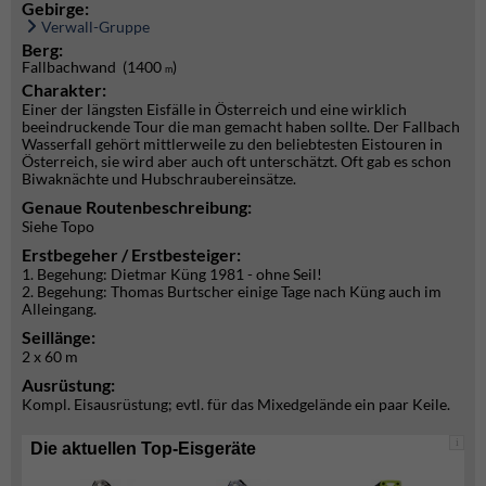
Gebirge:
Verwall-Gruppe
Berg:
Fallbachwand (1400
)
m
Charakter:
Einer der längsten Eisfälle in Österreich und eine wirklich
beeindruckende Tour die man gemacht haben sollte. Der Fallbach
Wasserfall gehört mittlerweile zu den beliebtesten Eistouren in
Österreich, sie wird aber auch oft unterschätzt. Oft gab es schon
Biwaknächte und Hubschraubereinsätze.
Genaue Routenbeschreibung:
Siehe Topo
Erstbegeher / Erstbesteiger:
1. Begehung: Dietmar Küng 1981 - ohne Seil!
2. Begehung: Thomas Burtscher einige Tage nach Küng auch im
Alleingang.
Seillänge:
2 x 60 m
Ausrüstung:
Kompl. Eisausrüstung; evtl. für das Mixedgelände ein paar Keile.
i
Die aktuellen Top-Eisgeräte