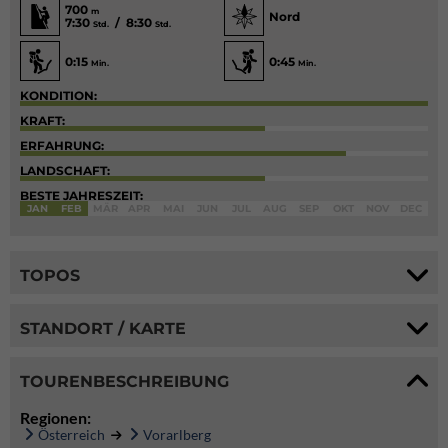
700
m
Nord
7:30
/ 8:30
Std.
Std.
0:15
0:45
Min.
Min.
KONDITION:
KRAFT:
ERFAHRUNG:
LANDSCHAFT:
BESTE JAHRESZEIT:
JAN
FEB
MÄR
APR
MAI
JUN
JUL
AUG
SEP
OKT
NOV
DEC
TOPOS
STANDORT / KARTE
TOURENBESCHREIBUNG
Regionen:
Österreich
Vorarlberg