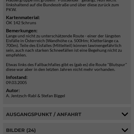
linkshaltend auf die Bundesstraße und über diese zurück zum
PKW.
Kartenmaterial:
ÖK 142 Schruns
Bemerkungen:
Lange und nicht zu unterschätzende Route - einer der längsten
Eisfälle in Österreich (Wandhöhe ca. 500Hm; Kletterlänge ca.
700m). Teile des Eisfalles (Mittelteil) können lawinengefährlich
sein, auch nach starken Schneefällen ist eine Begehung nicht zu
empfehlen.
Etwas links des Fallbachfalles gibt es (gab es) die Route "Blutspur"
diese war aber in den letzten Jahren nicht mehr vorhanden.
Infostand:
09.03.2005
Autor:
A. Jentzsch-Rabl & Stefan Biggel
AUSGANGSPUNKT / ANFAHRT
BILDER (24)