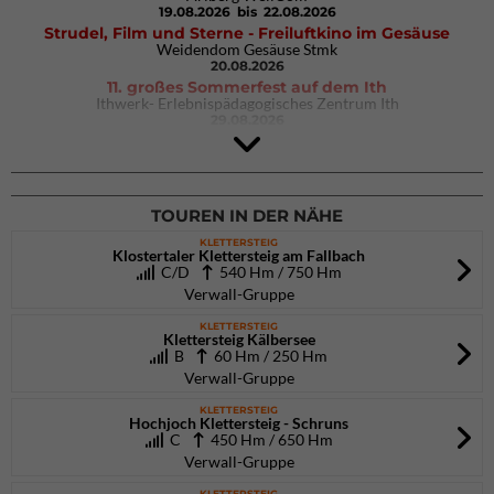
19.08.2026
bis 22.08.2026
Strudel, Film und Sterne - Freiluftkino im Gesäuse
Weidendom Gesäuse Stmk
20.08.2026
11. großes Sommerfest auf dem Ith
Ithwerk- Erlebnispädagogisches Zentrum Ith
29.08.2026
Rock Master Arco
Arco (IT)
02.10.2026
bis 04.10.2026
TOUREN IN DER NÄHE
KLETTERSTEIG
Klostertaler Klettersteig am Fallbach
C/D
540 Hm / 750 Hm
Verwall-Gruppe
KLETTERSTEIG
Klettersteig Kälbersee
B
60 Hm / 250 Hm
Verwall-Gruppe
KLETTERSTEIG
Hochjoch Klettersteig - Schruns
C
450 Hm / 650 Hm
Verwall-Gruppe
KLETTERSTEIG