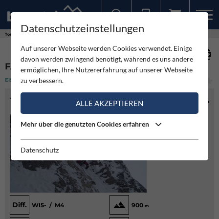
Datenschutzeinstellungen
Sollten Sie bereits ein Konto für unsere App haben, können Sie sich mit diesen Daten auch hier anmelden.
Touren
Eisklettern
Fallbachwand
Auf unserer Webseite werden Cookies verwendet. Einige
davon werden zwingend benötigt, während es uns andere
FALLBACHWAND
ermöglichen, Ihre Nutzererfahrung auf unserer Webseite
zu verbessern.
EISKLETTERN
(1)
MITTEL
TOURENINFO
ALLE AKZEPTIEREN
Mehr über die genutzten Cookies erfahren
Datenschutz
Diff.
WI5- / M4
900
m