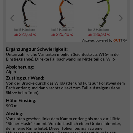
bei 5 Händlern
bei 2 Händlern
bei 2 Händlern
bei 2
222,69 €
229,49 €
186,90 €
6
ab
ab
ab
ab
Anzeige, powered by
OUT
TRA
Ergänzung zur Schwierigkeit:
Unten zahlreiche Varianten möglich (leichteste ca. WI 5- in der
Einstiegslänge). Direkte Fallbachwand im Mittelteil ca. WI 6-
Absicherung:
Alpin
Zustieg zur Wand:
Von der Brücke durch das Wildgatter und kurz auf Forstweg dem
Bach entlang und dann rechts direkt zum Fall aufsteigen (siehe
Skizze beim Topo).
Höhe Einstieg:
900 m
Abstieg:
Von unten gesehen links dem Kamm entlang bis man zur Hütte
"Stener Hüsle" kommt. Von dort östlich einen Graben hinunter,
der in eine Rinne leitet. Dieser folgen bis man zu einer
Häusergruppe mit großem "Postsender" gelangt. Nun leicht