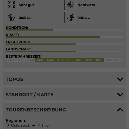
Sehr gut
Nordwest
0:05
0:10
Min.
Min.
KONDITION:
KRAFT:
ERFAHRUNG:
LANDSCHAFT:
BESTE JAHRESZEIT:
JAN
FEB
MÄR
APR
MAI
JUN
JUL
AUG
SEP
OKT
NOV
DEC
TOPOS
STANDORT / KARTE
TOURENBESCHREIBUNG
Regionen:
Österreich
Tirol