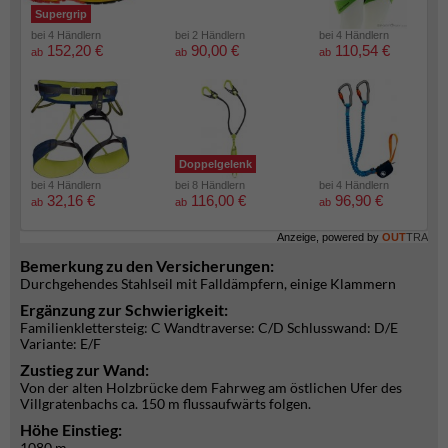
Supergrip
bei 4 Händlern
bei 2 Händlern
bei 4 Händlern
152,20 €
90,00 €
110,54 €
ab
ab
ab
Doppelgelenk
bei 4 Händlern
bei 8 Händlern
bei 4 Händlern
32,16 €
116,00 €
96,90 €
ab
ab
ab
Anzeige, powered by
OUT
TRA
Bemerkung zu den Versicherungen:
Durchgehendes Stahlseil mit Falldämpfern, einige Klammern
Ergänzung zur Schwierigkeit:
Familienklettersteig: C Wandtraverse: C/D Schlusswand: D/E
Variante: E/F
Zustieg zur Wand:
Von der alten Holzbrücke dem Fahrweg am östlichen Ufer des
Villgratenbachs ca. 150 m flussaufwärts folgen.
Höhe Einstieg:
1080 m