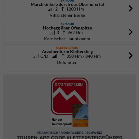
SKITOUR
Marchkinkele durch das Oberhofertal
2
1200 Hm
Villgratener Berge
SKITOUR
Hochegg über Öfenspitze
3
962 Hm
Karnischer Hauptkamm
KLETTERSTEIG
Arzalpenturm Klettersteig
C/D
350 Hm / 840 Hm
Dolomiten
FRANKREICH | VORARLBERG | SCHWEIZ
TOUREN-APP CODE KLETTERSTEIGFÜHRER