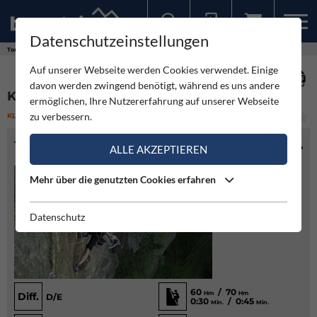
Datenschutzeinstellungen
Sollten Sie bereits ein Konto für unsere App haben, können Sie sich mit diesen Daten auch hier anmelden.
Touren
Klettersteig
Klettersteig Burg Heinfels
Auf unserer Webseite werden Cookies verwendet. Einige
davon werden zwingend benötigt, während es uns andere
KLETTERSTEIG BURG HEINFELS
ermöglichen, Ihre Nutzererfahrung auf unserer Webseite
zu verbessern.
KLETTERSTEIG
(3)
SCHWER
TOURENINFO
ALLE AKZEPTIEREN
Mehr über die genutzten Cookies erfahren
Datenschutz
60
/ 70
Hm
Hm
Diff.
D/E
0:30
/ 0:45
Min.
Min.