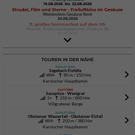
19.08.2026
bis 22.08.2026
Strudel, Film und Sterne - Freiluftkino im Gesäuse
Weidendom Gesäuse Stmk
20.08.2026
11. großes Sommerfest auf dem Ith
Ithwerk- Erlebnispädagogisches Zentrum Ith
29.08.2026
4Blocs KIDS 2026
DAV Kletter- & Boulderzentrum München Süd (Thalkirchen)
26.09.2026
TOUREN IN DER NÄHE
EISKLETTERN
Sägebach Eisfälle
WI4-
80 m / 250 Hm
Karnischer Hauptkamm
KLETTERN
Sauspitze - Westgrat
3+
210 m / 800 Hm
Villgratener Berge
EISKLETTERN
Obstanser Wasserfall - Obstanser Eisfall
WI4-
250 m / 380 Hm
Karnischer Hauptkamm