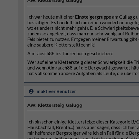
AW: Klettersteig Galugg
Ich war heute mit einer
Einsteigergruppe
am Gullagg u
bestätigen. Es handelt sich um einen wunderbar angelegt
wo es anders nicht mehr geht). Die Schwierigkeitsbewe
zudem so angelegt, dass man nur sehr wenig auf Reibung
Fels bietet zu nutzen. Entgegen meiner Erwartung gibt e
eine saubere Klettersteittechnik!
Almrausch88 ins Tourenbuch geschrieben:
Wer auf einem Klettersteig dieser Schwierigkeit die Tri
und wenn Almrauch88 auf die Bergwacht gewartet hätt
hat vollkommen andere Aufgaben als Leute, die überforde
inaktiver Benutzer
AW: Klettersteig Galugg
Ich bin schon einige Klettersteige dieser Kategorie B/
Hausbachfall, Brenta...) muss aber sagen, dass ich hie
mir helfenden Bergsteiger wäre ich ein Fall für die Ber
und neige zur Höhenangst, aber bei den anderen Klette