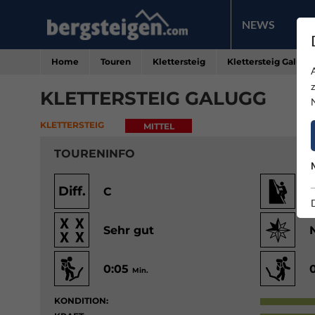
NEWS
PR
Home
Touren
Klettersteig
Klettersteig Galugg
KLETTERSTEIG GALUGG
KLETTERSTEIG
MITTEL
TOURENINFO
Diff.
C
Sehr gut
0:05
Min.
KONDITION: