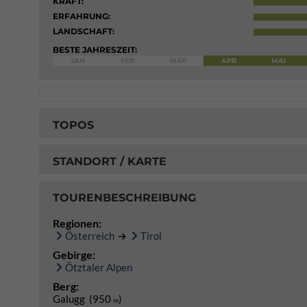
KRAFT:
ERFAHRUNG:
LANDSCHAFT:
BESTE JAHRESZEIT:
JAN
FEB
MÄR
APR
MAI
TOPOS
STANDORT / KARTE
TOURENBESCHREIBUNG
Regionen:
Österreich
Tirol
Gebirge:
Ötztaler Alpen
Berg:
Galugg (950
)
m