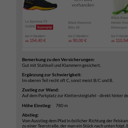
Black Dia
La Sportiva TX
Black Diamond
Herren Vis
GUIDE
Supergrip
Blitz 20
Klettergurt
bei 4 Händlern
bei 2 Händlern
bei 4 Händl
154,40 €
90,00 €
110,54
ab
ab
ab
Bemerkung zu den Versicherungen:
Gut mit Stahlseil und Klammern gesichert.
Ergänzung zur Schwierigkeit:
Im oberen Teil recht oft C, sonst meist B/C und B.
Zustieg zur Wand:
Auf dem Parkplatz zur Klettersteigtafel - direkt hinter d
Höhe Einstieg:
780 m
Abstieg:
Vom Ausstieg dem Pfad in östlicher Richtung der Felskan
zu einer Teerstraße, der man ein Stück nach unten folgt.