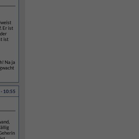
fweist
 Er ist
 der
t ist
h! Na ja
rgwacht
- 10:55
wand,
ällig
 Geherin
ist