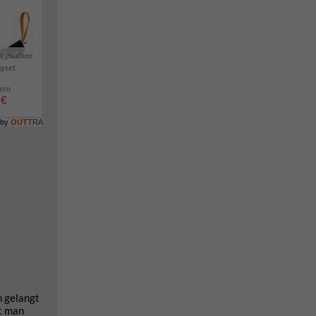
kywalker
igset
lern
 €
 by
OUT
TRA
n gelangt
ht man