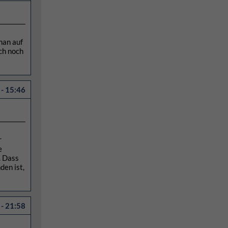
man auf
ich noch
- 15:46
r
e
. Dass
den ist,
- 21:58