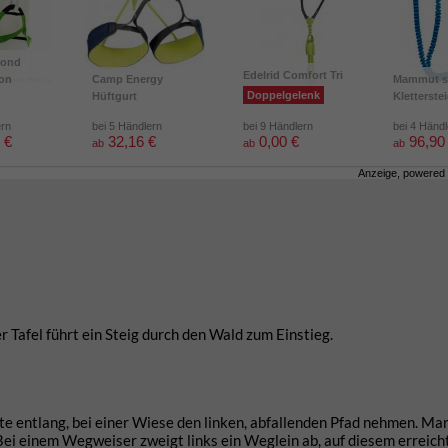
mond
Edelrid Comfort Tri
ion
Camp Energy
Mammut s
Doppelgelenk
Hüftgurt
Kletterste
ern
bei 5 Händlern
bei 9 Händlern
bei 4 Händ
 €
32,16 €
0,00 €
96,90
ab
ab
ab
Anzeige, powered
er Tafel führt ein Steig durch den Wald zum Einstieg.
te entlang, bei einer Wiese den linken, abfallenden Pfad nehmen. Ma
 Bei einem Wegweiser zweigt links ein Weglein ab, auf diesem erreic