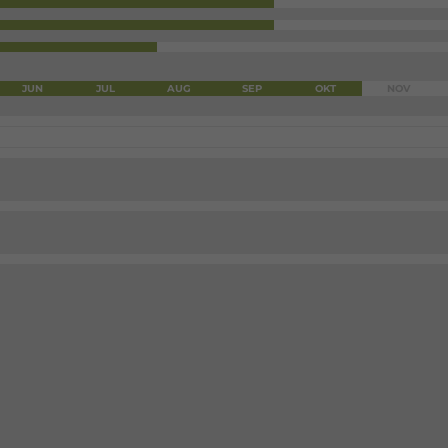
JUN
JUL
AUG
SEP
OKT
NOV