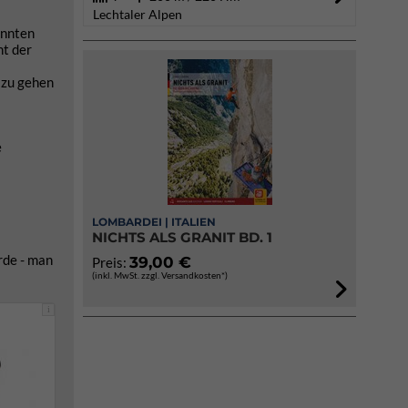
Lechtaler Alpen
annten
ht der
 zu gehen
e
LOMBARDEI | ITALIEN
NICHTS ALS GRANIT BD. 1
rde - man
39,00 €
Preis:
(inkl. MwSt. zzgl. Versandkosten*)
i