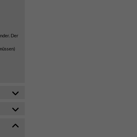
ender. Der
 müssen)