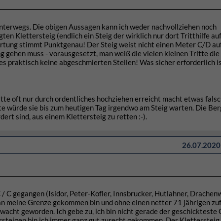
nterwegs. Die obigen Aussagen kann ich weder nachvollziehen noch
en Klettersteig (endlich ein Steig der wirklich nur dort Tritthilfe au
rtung stimmt Punktgenau! Der Steig weist nicht einen Meter C/D auf.
 gehen muss - vorausgesetzt, man weiß die vielen kleinen Tritte die
s praktisch keine abgeschmierten Stellen! Was sicher erforderlich is
tte oft nur durch ordentliches hochziehen erreicht macht etwas falsc
e würde sie bis zum heutigen Tag irgendwo am Steig warten. Die Be
rt sind, aus einem Klettersteig zu retten :-).
26.07.2020 
C / C gegangen (Isidor, Peter-Kofler, Innsbrucker, Hutlahner, Drachen
r an meine Grenze gekommen bin und ohne einen netter 71 jährigen zuf
gwacht geworden. Ich gebe zu, ich bin nicht gerade der geschickteste
rsteigen bin ich immer ganz gut zurecht gekommen. Der Klettersteig 