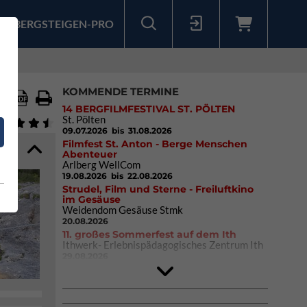
BERGSTEIGEN-PRO
Sollten Sie bereits ein Konto für unsere App haben, können Sie sich mit diesen Daten auch hier anmelden.
KOMMENDE TERMINE
14 BERGFILMFESTIVAL ST. PÖLTEN
St. Pölten
09.07.2026
bis 31.08.2026
Filmfest St. Anton - Berge Menschen
Abenteuer
Arlberg WellCom
19.08.2026
bis 22.08.2026
Strudel, Film und Sterne - Freiluftkino
im Gesäuse
Weidendom Gesäuse Stmk
20.08.2026
11. großes Sommerfest auf dem Ith
Ithwerk- Erlebnispädagogisches Zentrum Ith
29.08.2026
4Blocs KIDS 2026
DAV Kletter- & Boulderzentrum München
Süd (Thalkirchen)
26.09.2026