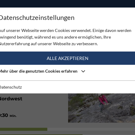
ODUKTE
TOUREN
SERVICE
SHOP
MAGAZINE
Datenschutzeinstellungen
Auf unserer Webseite werden Cookies verwendet. Einige davon werden
zwingend benötigt, während es uns andere ermöglichen, Ihre
Nutzererfahrung auf unserer Webseite zu verbessern.
(2)
ALLE AKZEPTIEREN
Mehr über die genutzten Cookies erfahren
145
/ 180
Hm
Hm
0:25
/ 1:00
Min.
Std.
Datenschutz
Nordwest
0:30
Min.