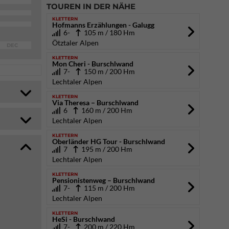
TOUREN IN DER NÄHE
KLETTERN
Hofmanns Erzählungen - Galugg
6-
105 m / 180 Hm
Ötztaler Alpen
DEC
KLETTERN
Mon Cheri - Burschlwand
7-
150 m / 200 Hm
Lechtaler Alpen
KLETTERN
Via Theresa – Burschlwand
6
160 m / 200 Hm
Lechtaler Alpen
KLETTERN
Oberländer HG Tour - Burschlwand
7
195 m / 200 Hm
Lechtaler Alpen
KLETTERN
Pensionistenweg – Burschlwand
7-
115 m / 200 Hm
Lechtaler Alpen
KLETTERN
HeSi - Burschlwand
7-
200 m / 220 Hm