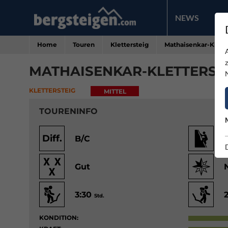
NEWS
PR
Home
Touren
Klettersteig
Mathaisenkar-Klette
MATHAISENKAR-KLETTERST
KLETTERSTEIG
MITTEL
TOURENINFO
Diff.
B/C
Gut
3:30
Std.
KONDITION: