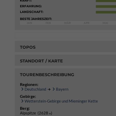
KRAFT:
ERFAHRUNG:
LANDSCHAFT:
BESTE JAHRESZEIT:
JAN
FEB
MÄR
APR
MAI
TOPOS
STANDORT / KARTE
TOURENBESCHREIBUNG
Regionen:
Deutschland
Bayern
Gebirge:
Wetterstein-Gebirge und Mieminger Kette
Berg:
Alpspitze (2628
)
m