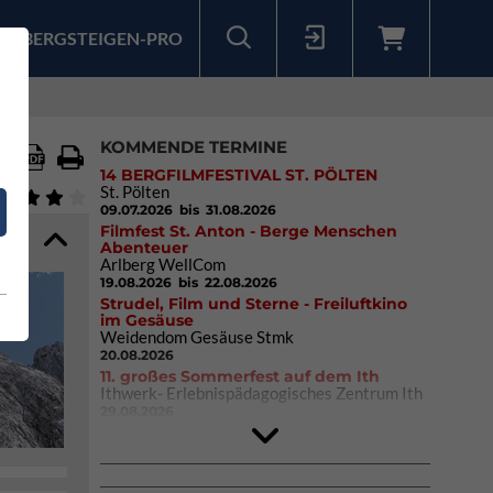
BERGSTEIGEN-PRO
Sollten Sie bereits ein Konto für unsere App haben, können Sie sich mit diesen Daten auch hier anmelden.
KOMMENDE TERMINE
14 BERGFILMFESTIVAL ST. PÖLTEN
St. Pölten
09.07.2026
bis 31.08.2026
Filmfest St. Anton - Berge Menschen
Abenteuer
Arlberg WellCom
19.08.2026
bis 22.08.2026
Strudel, Film und Sterne - Freiluftkino
im Gesäuse
Weidendom Gesäuse Stmk
20.08.2026
11. großes Sommerfest auf dem Ith
Ithwerk- Erlebnispädagogisches Zentrum Ith
29.08.2026
Rock Master Arco
Arco (IT)
02.10.2026
bis 04.10.2026