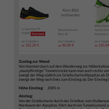
Black Dia
La Sportiva TX
Black Diamond
Herren Vis
GUIDE
Supergrip
Blitz 20
Klettergurt
bei 4 Händlern
bei 2 Händlern
bei 4 Händl
152,20 €
90,00 €
110,54
ab
ab
ab
Zustieg zur Wand:
Von Hammersbach auf dem Wanderweg zur Höllentalklamm
„mautpflichtige“ Tunnelstrecke kann man auch rechts u
zweigt der Weg südlich zur Grießscharte/Alpspitze ab. D
zweigt der Weg nach links zum Einstieg ab. Der Einstieg l
Höhe Einstieg:
2085 m
Abstieg:
Von der Grießscharte durch das Grießkar zum Stuibensee
Nordwand der Alpspitze, führt durch ein Tunnelsystem) 