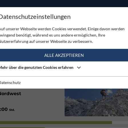
ODUKTE
TOUREN
SERVICE
SHOP
MAGAZINE
Datenschutzeinstellungen
rsteig
Auf unserer Webseite werden Cookies verwendet. Einige davon werden
zwingend benötigt, während es uns andere ermöglichen, Ihre
EIG
Nutzererfahrung auf unserer Webseite zu verbessern.
(5)
ALLE AKZEPTIEREN
Mehr über die genutzten Cookies erfahren
535
/ 1860
Hm
Hm
1:30
/ 7:00
Std.
Std.
Datenschutz
Nordwest
2:00
Std.