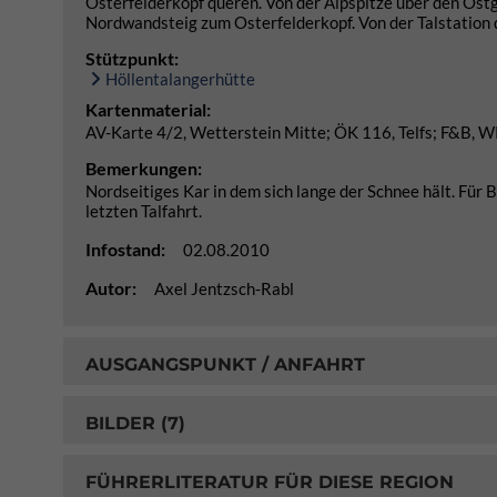
Osterfelderkopf queren. Von der Alpspitze über den Ostgr
Nordwandsteig zum Osterfelderkopf. Von der Talstation 
Stützpunkt:
Höllentalangerhütte
Kartenmaterial:
AV-Karte 4/2, Wetterstein Mitte; ÖK 116, Telfs; F&B, 
Bemerkungen:
Nordseitiges Kar in dem sich lange der Schnee hält. Für 
letzten Talfahrt.
Infostand:
02.08.2010
Autor:
Axel Jentzsch-Rabl
AUSGANGSPUNKT / ANFAHRT
BILDER (7)
FÜHRERLITERATUR FÜR DIESE REGION