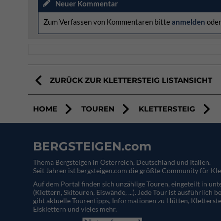
Neuer Kommentar
Zum Verfassen von Kommentaren bitte
anmelden
ode
ZURÜCK ZUR KLETTERSTEIG LISTANSICHT
HOME
TOUREN
KLETTERSTEIG
BERGSTEIGEN.com
Thema Bergsteigen in Österreich, Deutschland und Italien.
Seit Jahren ist bergsteigen.com die größte Community für Kle
Auf dem Portal finden sich unzählige Touren, eingeteilt in un
(Klettern, Skitouren, Eiswände, ...). Jede Tour ist ausführlich b
gibt aktuelle Tourentipps, Informationen zu Hütten, Kletterste
Eisklettern und vieles mehr.