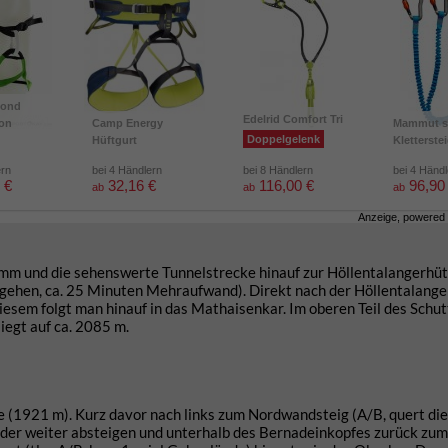
mond
Edelrid Comfort Tri
ion
Camp Energy
Mammut s
Doppelgelenk
Hüftgurt
Kletterste
ern
bei 4 Händlern
bei 8 Händlern
bei 4 Händ
 €
32,16 €
116,00 €
96,90
ab
ab
ab
Anzeige, powered
 und die sehenswerte Tunnelstrecke hinauf zur Höllentalangerhütt
mgehen, ca. 25 Minuten Mehraufwand). Direkt nach der Höllentalange
iesem folgt man hinauf in das Mathaisenkar. Im oberen Teil des Schut
iegt auf ca. 2085 m.
 (1921 m). Kurz davor nach links zum Nordwandsteig (A/B, quert die
oder weiter absteigen und unterhalb des Bernadeinkopfes zurück zum