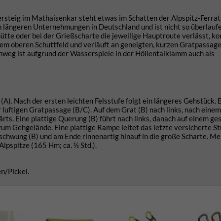
ersteig im Mathaisenkar steht etwas im Schatten der Alpspitz-Ferra
n längeren Unternehmungen in Deutschland und ist nicht so überlaufe
ütte oder bei der Grießscharte die jeweilige Hauptroute verlässt, 
dem oberen Schuttfeld und verläuft an geneigten, kurzen Gratpassag
nweg ist aufgrund der Wasserspiele in der Höllentalklamm auch als
(A). Nach der ersten leichten Felsstufe folgt ein längeres Gehstück.
ner luftigen Gratpassage (B/C). Auf dem Grat (B) nach links, nach eine
ärts. Eine plattige Querung (B) führt nach links, danach auf einem ge
 zum Gehgelände. Eine plattige Rampe leitet das letzte versicherte S
fschwung (B) und am Ende rinnenartig hinauf in die große Scharte. Mei
Alpspitze (165 Hm; ca. ½ Std.).
en/Pickel.