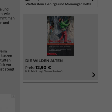
Wetterstein-Gebirge und Mieminger Kette
ta und
n, wie
kommt man
en und
 Beim
m kurzen
stuften
DIE WILDEN ALTEN
tück vor
12,90 €
Preis:
st steigt
(inkl. MwSt. zzgl. Versandkosten*)
i