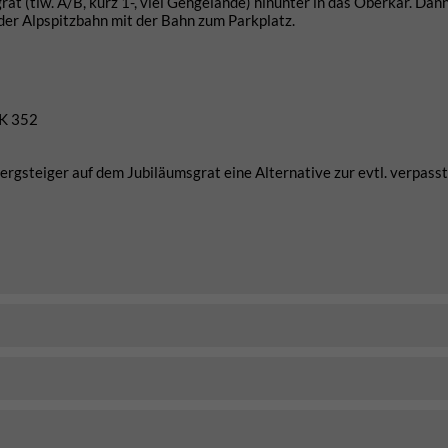
at (tlw. A/B, kurz 1-, viel Gehgelände) hinunter in das Oberkar. Dan
der Alpspitzbahn mit der Bahn zum Parkplatz.
WK 352
Bergsteiger auf dem Jubiläumsgrat eine Alternative zur evtl. verpass