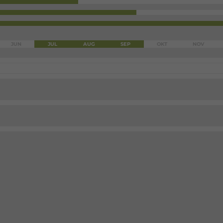
JUN
JUL
AUG
SEP
OKT
NOV