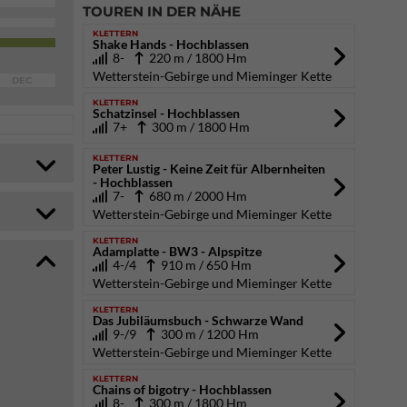
TOUREN IN DER NÄHE
KLETTERN
Shake Hands - Hochblassen
8-
220 m / 1800 Hm
Wetterstein-Gebirge und Mieminger Kette
DEC
KLETTERN
Schatzinsel - Hochblassen
7+
300 m / 1800 Hm
KLETTERN
Peter Lustig - Keine Zeit für Albernheiten
- Hochblassen
7-
680 m / 2000 Hm
Wetterstein-Gebirge und Mieminger Kette
KLETTERN
Adamplatte - BW3 - Alpspitze
4-/4
910 m / 650 Hm
Wetterstein-Gebirge und Mieminger Kette
KLETTERN
Das Jubiläumsbuch - Schwarze Wand
9-/9
300 m / 1200 Hm
Wetterstein-Gebirge und Mieminger Kette
KLETTERN
Chains of bigotry - Hochblassen
8-
300 m / 1800 Hm