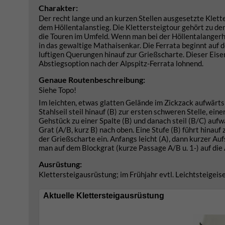
Charakter:
Der recht lange und an kurzen Stellen ausgesetzte Klett
dem Höllentalanstieg. Die Klettersteigtour gehört zu de
die Touren im Umfeld. Wenn man bei der Höllentalangerh
in das gewaltige Mathaisenkar. Die Ferrata beginnt auf 
luftigen Querungen hinauf zur Grießscharte. Dieser Eise
Abstiegsoption nach der Alpspitz-Ferrata lohnend.
Genaue Routenbeschreibung:
Siehe Topo!
Im leichten, etwas glatten Gelände im Zickzack aufwärts 
Stahlseil steil hinauf (B) zur ersten schweren Stelle, ei
Gehstück zu einer Spalte (B) und danach steil (B/C) aufw
Grat (A/B, kurz B) nach oben. Eine Stufe (B) führt hinauf
der Grießscharte ein. Anfangs leicht (A), dann kurzer Au
man auf dem Blockgrat (kurze Passage A/B u. 1-) auf die 
Ausrüstung:
Klettersteigausrüstung; im Frühjahr evtl. Leichtsteigeis
Aktuelle Klettersteigausrüstung