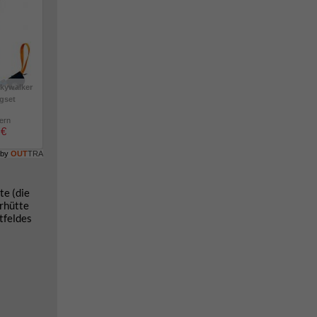
kywalker
igset
lern
 €
 by
OUT
TRA
e (die
rhütte
tfeldes