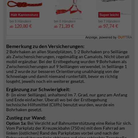
Hält Kantensturz
Super leicht
bei 9 Händlern
bei 8 Händlern
bei 7 Händlern
120,80 €
71,39 €
97,74 €
ab
ab
ab
Anzeige, powered by
OUT
TRA
Bemerkung zu den Versicherungen:
2 Bohrhaken an allen Standplätzen, 1-2 Bohrhaken pro Seillänge
als Zwischensicherungen, regelmäßig an Camalots. Nicht überall
mobil ergänzbar. Bei der Erstbegehung wurden 9 Bohrhaken als
Zwischensicherungen auf 9 Seillängen verwendet, in Seillänge 1
und 2 wurde zur besseren Orientierung unabhängig von der
Schneelage und damit niemand runterfällt, bevor es richtig
losgeht, jeweils noch ein weiterer gesetzt.
Ergänzung zur Schwierigkeit:
8- (in einer Seillänge), anhaltend im 7. Grad, nur ganz am Anfang
und Ende einfacher. Überall wo bei der Erstbegehung
technische Hilfsmittel (Cliffs) benutzt wurden, wurde ein
Bohrhaken gesetzt.
Zustieg zur Wand:
Option 1a:
Bei Verzicht auf Bahnunterstützung eine Reise für sich.
Vom Parkplatz der Kreuzeckbahn (750 m) mit dem Fahrrad am
linken (östlichen) Rand des Parkplatzes vorbei und nach der
Bahnunterführung links abbiegen auf eine schlechte Teerstraße.