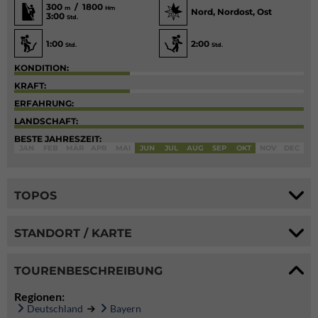
300
/ 1800
m
Hm
Nord, Nordost, Ost
3:00
Std.
1:00
2:00
Std.
Std.
KONDITION:
KRAFT:
ERFAHRUNG:
LANDSCHAFT:
BESTE JAHRESZEIT:
JAN
FEB
MÄR
APR
MAI
JUN
JUL
AUG
SEP
OKT
NOV
DEC
TOPOS
STANDORT / KARTE
TOURENBESCHREIBUNG
Regionen:
Deutschland
Bayern