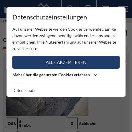
Datenschutzeinstellungen
Sollten Sie bereits ein Konto für unsere App haben, können Sie sich mit diesen Daten auch hier anmelden.
Touren
Klettern
Chains of bigotry - Hochblassen
Auf unserer Webseite werden Cookies verwendet. Einige
davon werden zwingend benötigt, während es uns andere
CHAINS OF BIGOTRY - HOCHBLASSEN
ermöglichen, Ihre Nutzererfahrung auf unserer Webseite
zu verbessern.
KLETTERN
(1)
MITTEL
TOURENINFO
ALLE AKZEPTIEREN
Mehr über die genutzten Cookies erfahren
Datenschutz
8-
Diff.
Schlecht
8- obl.