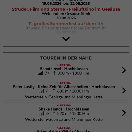
19.08.2026
bis 22.08.2026
Strudel, Film und Sterne - Freiluftkino im Gesäuse
Weidendom Gesäuse Stmk
20.08.2026
11. großes Sommerfest auf dem Ith
Ithwerk- Erlebnispädagogisches Zentrum Ith
29.08.2026
4Blocs KIDS 2026
DAV Kletter- & Boulderzentrum München Süd (Thalkirchen)
26.09.2026
TOUREN IN DER NÄHE
KLETTERN
Schatzinsel - Hochblassen
7+
300 m / 1800 Hm
KLETTERN
Peter Lustig - Keine Zeit für Albernheiten - Hochblassen
7-
680 m / 2000 Hm
Wetterstein-Gebirge und Mieminger Kette
KLETTERN
Shake Hands - Hochblassen
8-
220 m / 1800 Hm
Wetterstein-Gebirge und Mieminger Kette
KLETTERN
Adamplatte - BW3 - Alpspitze