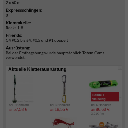
2 x 60 m
Expressschlingen:
8
Klemmkeile:
Rocks 1-8
Friends:
C4 #0.2 bis #4, #0.5 und #1 doppelt
Ausrüstung:
Bei der Erstbegehung wurde hauptsächlich Totem Cams
verwendet.
i
Aktuelle Kletterausrüstung
Solide +
vielseitig
bei 9 Händlern
bei 3 Händlern
bei 6 Händlern
57,58 €
18,55 €
86,69 €
ab
ab
ab
2.91€ / m