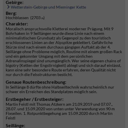
Gebirge:
Wetterstein-Gebirge und Mieminger Kette
Berg:
Hochblassen (2703
)
m
Charakter:
Moralisch anspruchsvolle Kletterei moderner Prägung. Mit 9
Bohrhaken in 9 Seillängen wurde diese Linie nach einem
minimalistischen Grundsatz als Gegenpol zu den touristisch
erschlossenen Linien an der Alpspitze geklettert. Gefährliche
Stürze sind nach einem durchaus gängigen Auftakt ab der 4.
Seillänge ohne Probleme möglich, Routine mit einem großen Rack
und ein gekonnter Umgang mit dem persönlichen
Adrenalinspiegel sind unumgänglich. Wer seine eigenen chains of
bigotry (Ketten der Engstirnigkeit) ablegt und sich darauf einlässt,
kann eine sehr besondere Route erfahren, deren Qualität nicht
nur durch die Felsstrukturen besticht.
Genaue Routenbeschreibung:
In Seillänge 8 dürfte ohne Halbseiltechnik wahrscheinlich nur
schwer ein Erreichen des Standplatzes möglich sein.
Erstbegeher / Erstbesteiger:
Martin Feistl mit Thomas Atzkern am 21.09.2019 und 07.07.,
28.07. und 15.09.2020 von unten unter Verwendung von 90 m
Fixseilen. 1. Rotpunktbegehung am 15.09.2020 durch Martin
Feistl
Seillänge: