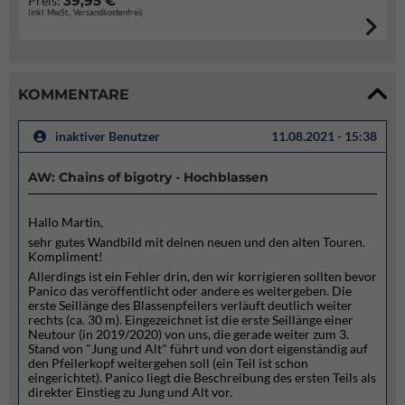
39,95 €
Preis:
(inkl. MwSt., Versandkostenfrei)
KOMMENTARE
inaktiver Benutzer
11.08.2021 - 15:38
AW: Chains of bigotry - Hochblassen
Hallo Martin,
sehr gutes Wandbild mit deinen neuen und den alten Touren.
Kompliment!
Allerdings ist ein Fehler drin, den wir korrigieren sollten bevor
Panico das veröffentlicht oder andere es weitergeben. Die
erste Seillänge des Blassenpfeilers verläuft deutlich weiter
rechts (ca. 30 m). Eingezeichnet ist die erste Seillänge einer
Neutour (in 2019/2020) von uns, die gerade weiter zum 3.
Stand von "Jung und Alt" führt und von dort eigenständig auf
den Pfeilerkopf weitergehen soll (ein Teil ist schon
eingerichtet). Panico liegt die Beschreibung des ersten Teils als
direkter Einstieg zu Jung und Alt vor.