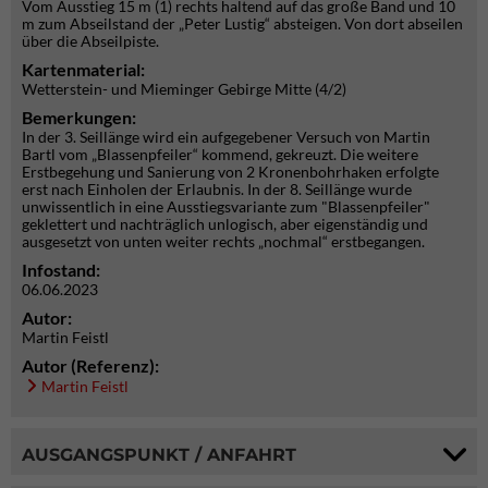
Vom Ausstieg 15 m (1) rechts haltend auf das große Band und 10
m zum Abseilstand der „Peter Lustig“ absteigen. Von dort abseilen
über die Abseilpiste.
Kartenmaterial:
Wetterstein- und Mieminger Gebirge Mitte (4/2)
Bemerkungen:
In der 3. Seillänge wird ein aufgegebener Versuch von Martin
Bartl vom „Blassenpfeiler“ kommend, gekreuzt. Die weitere
Erstbegehung und Sanierung von 2 Kronenbohrhaken erfolgte
erst nach Einholen der Erlaubnis. In der 8. Seillänge wurde
unwissentlich in eine Ausstiegsvariante zum "Blassenpfeiler"
geklettert und nachträglich unlogisch, aber eigenständig und
ausgesetzt von unten weiter rechts „nochmal“ erstbegangen.
Infostand:
06.06.2023
Autor:
Martin Feistl
Autor (Referenz):
Martin Feistl
AUSGANGSPUNKT / ANFAHRT