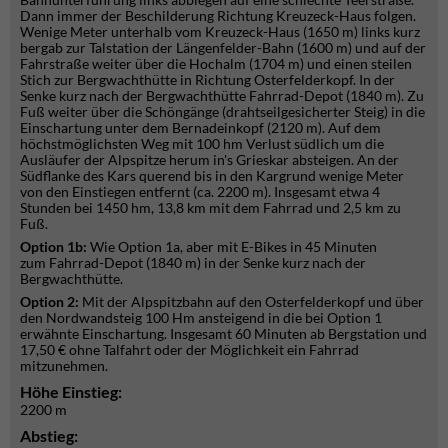
Dann immer der Beschilderung Richtung Kreuzeck-Haus folgen.
Wenige Meter unterhalb vom Kreuzeck-Haus (1650 m) links kurz
bergab zur Talstation der Längenfelder-Bahn (1600 m) und auf der
Fahrstraße weiter über die Hochalm (1704 m) und einen steilen
Stich zur Bergwachthütte in Richtung Osterfelderkopf. In der
Senke kurz nach der Bergwachthütte Fahrrad-Depot (1840 m). Zu
Fuß weiter über die Schöngänge (drahtseilgesicherter Steig) in die
Einschartung unter dem Bernadeinkopf (2120 m). Auf dem
höchstmöglichsten Weg mit 100 hm Verlust südlich um die
Ausläufer der Alpspitze herum in's Grieskar absteigen. An der
Südflanke des Kars querend bis in den Kargrund wenige Meter
von den Einstiegen entfernt (ca. 2200 m). Insgesamt etwa 4
Stunden bei 1450 hm, 13,8 km mit dem Fahrrad und 2,5 km zu
Fuß.
Option 1b:
Wie Option 1a, aber mit E-Bikes in 45 Minuten
zum Fahrrad-Depot (1840 m) in der Senke kurz nach der
Bergwachthütte.
Option 2:
Mit der Alpspitzbahn auf den Osterfelderkopf und über
den Nordwandsteig 100 Hm ansteigend in die bei Option 1
erwähnte Einschartung. Insgesamt 60 Minuten ab Bergstation und
17,50 € ohne Talfahrt oder der Möglichkeit ein Fahrrad
mitzunehmen.
Höhe Einstieg:
2200 m
Abstieg: