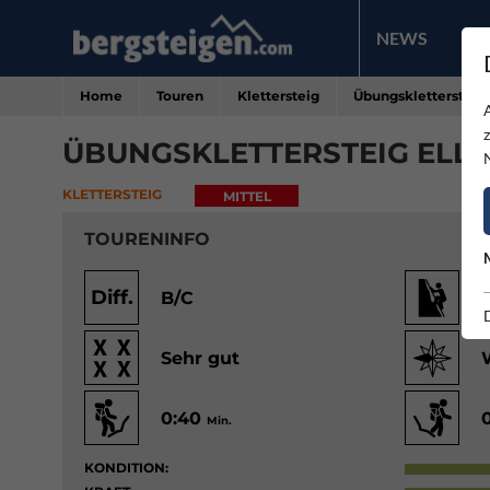
NEWS
PR
Home
Touren
Klettersteig
Übungsklettersteig
ÜBUNGSKLETTERSTEIG ELL
KLETTERSTEIG
MITTEL
TOURENINFO
Diff.
B/C
Sehr gut
0:40
Min.
KONDITION: