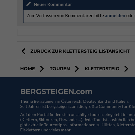
Neuer Kommentar
Zum Verfassen von Kommentaren bitte
anmelden
ode
ZURÜCK ZUR KLETTERSTEIG LISTANSICHT
HOME
TOUREN
KLETTERSTEIG
BERGSTEIGEN.com
Thema Bergsteigen in Österreich, Deutschland und Italien.
Seit Jahren ist bergsteigen.com die größte Community für Kle
Auf dem Portal finden sich unzählige Touren, eingeteilt in un
(Klettern, Skitouren, Eiswände, ...). Jede Tour ist ausführlich b
gibt aktuelle Tourentipps, Informationen zu Hütten, Kletterste
Eisklettern und vieles mehr.