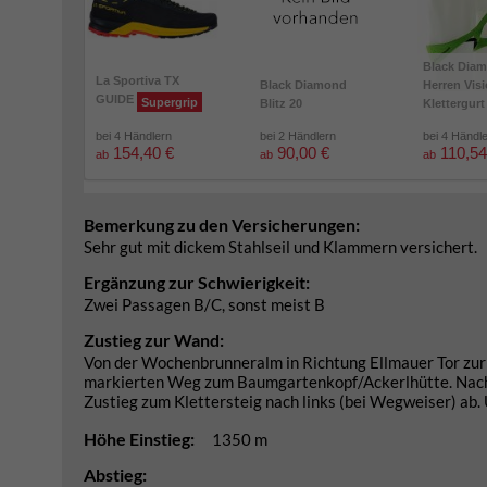
Black Dia
La Sportiva TX
Black Diamond
Herren Vis
GUIDE
Supergrip
Blitz 20
Klettergurt
bei 4 Händlern
bei 2 Händlern
bei 4 Händl
154,40 €
90,00 €
110,54
ab
ab
ab
Bemerkung zu den Versicherungen:
Sehr gut mit dickem Stahlseil und Klammern versichert.
Ergänzung zur Schwierigkeit:
Zwei Passagen B/C, sonst meist B
Zustieg zur Wand:
Von der Wochenbrunneralm in Richtung Ellmauer Tor zu
markierten Weg zum Baumgartenkopf/Ackerlhütte. Nach 
Zustieg zum Klettersteig nach links (bei Wegweiser) ab.
Höhe Einstieg:
1350 m
Abstieg: