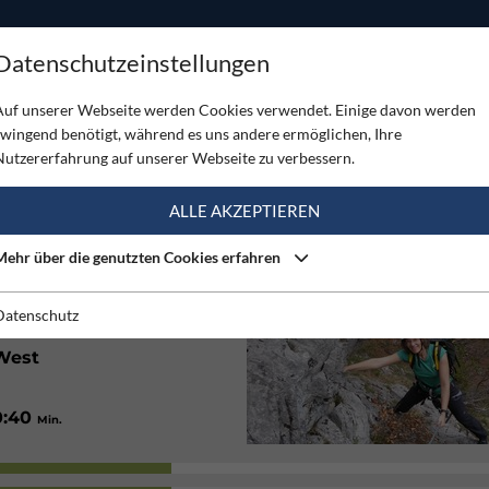
ODUKTE
TOUREN
SERVICE
SHOP
MAGAZINE
Datenschutzeinstellungen
 Ellmau
Auf unserer Webseite werden Cookies verwendet. Einige davon werden
zwingend benötigt, während es uns andere ermöglichen, Ihre
MAU
Nutzererfahrung auf unserer Webseite zu verbessern.
(2)
ALLE AKZEPTIEREN
Mehr über die genutzten Cookies erfahren
50
/ 350
Hm
Hm
0:15
/ 1:35
Min.
Std.
Datenschutz
West
0:40
Min.