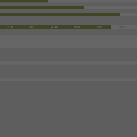
JUN
JUL
AUG
SEP
OKT
NOV