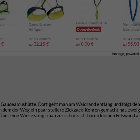
mond
Edelrid Comfort Tri
ion
Camp Energy
Mammut s
Doppelgelenk
Hüftgurt
Kletterste
ern
bei 5 Händlern
bei 9 Händlern
bei 4 Händ
 €
32,16 €
0,00 €
96,90
ab
ab
ab
Anzeige, powered
r Gaudeamushütte. Dort geht man am Waldrand entlang und folgt de
dem der Weg ein paar steilere Zickzack-Kehren gemacht hat, zweig
 Über eine Wiese steigt man zur schon sichtbaren kleinen Felswand au