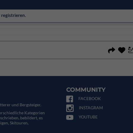
r
registrieren
.
COMMUNITY
FACEBOOK
tterer und Bergsteiger.
INSTAGRAM
terschiedliche Kategorien
YOUTUBE
eschrieben, bebildert, es
igen, Skitouren,