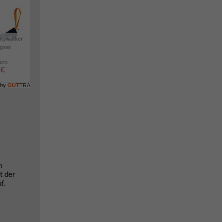
kywalker
igset
lern
 €
 by
OUT
TRA
m
t der
f.