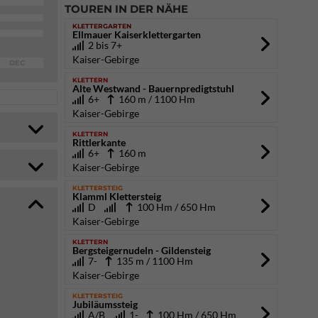
TOUREN IN DER NÄHE
KLETTERGARTEN
Ellmauer Kaiserklettergarten
2 bis 7+
Kaiser-Gebirge
DEC
KLETTERN
Alte Westwand - Bauernpredigtstuhl
6+
160 m / 1100 Hm
Kaiser-Gebirge
KLETTERN
Rittlerkante
6+
160 m
Kaiser-Gebirge
KLETTERSTEIG
Klamml Klettersteig
D
100 Hm / 650 Hm
Kaiser-Gebirge
KLETTERN
Bergsteigernudeln - Gildensteig
7-
135 m / 1100 Hm
Kaiser-Gebirge
KLETTERSTEIG
Jubiläumssteig
A/B
1-
100 Hm / 650 Hm