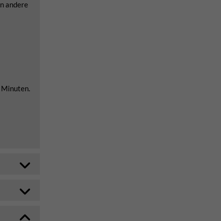
nn andere
0 Minuten.