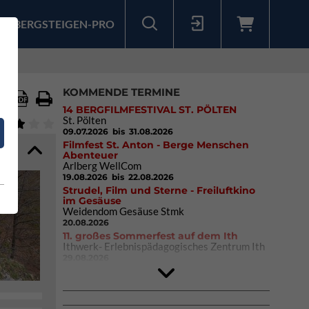
BERGSTEIGEN-PRO
Sollten Sie bereits ein Konto für unsere App haben, können Sie sich mit diesen Daten auch hier anmelden.
KOMMENDE TERMINE
14 BERGFILMFESTIVAL ST. PÖLTEN
St. Pölten
09.07.2026
bis 31.08.2026
Filmfest St. Anton - Berge Menschen
Abenteuer
Arlberg WellCom
19.08.2026
bis 22.08.2026
Strudel, Film und Sterne - Freiluftkino
im Gesäuse
Weidendom Gesäuse Stmk
20.08.2026
11. großes Sommerfest auf dem Ith
Ithwerk- Erlebnispädagogisches Zentrum Ith
29.08.2026
4Blocs KIDS 2026
DAV Kletter- & Boulderzentrum München
Süd (Thalkirchen)
26.09.2026