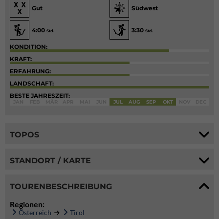
Gut
Südwest
4:00
3:30
Std.
Std.
KONDITION:
KRAFT:
ERFAHRUNG:
LANDSCHAFT:
BESTE JAHRESZEIT:
JAN
FEB
MÄR
APR
MAI
JUN
JUL
AUG
SEP
OKT
NOV
DEC
TOPOS
STANDORT / KARTE
TOURENBESCHREIBUNG
Regionen:
Österreich
Tirol