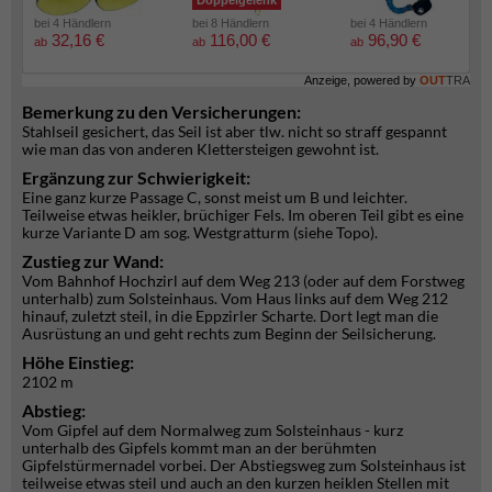
Doppelgelenk
bei 4 Händlern
bei 8 Händlern
bei 4 Händlern
32,16 €
116,00 €
96,90 €
ab
ab
ab
Anzeige, powered by
OUT
TRA
Bemerkung zu den Versicherungen:
Stahlseil gesichert, das Seil ist aber tlw. nicht so straff gespannt
wie man das von anderen Klettersteigen gewohnt ist.
Ergänzung zur Schwierigkeit:
Eine ganz kurze Passage C, sonst meist um B und leichter.
Teilweise etwas heikler, brüchiger Fels. Im oberen Teil gibt es eine
kurze Variante D am sog. Westgratturm (siehe Topo).
Zustieg zur Wand:
Vom Bahnhof Hochzirl auf dem Weg 213 (oder auf dem Forstweg
unterhalb) zum Solsteinhaus. Vom Haus links auf dem Weg 212
hinauf, zuletzt steil, in die Eppzirler Scharte. Dort legt man die
Ausrüstung an und geht rechts zum Beginn der Seilsicherung.
Höhe Einstieg:
2102 m
Abstieg:
Vom Gipfel auf dem Normalweg zum Solsteinhaus - kurz
unterhalb des Gipfels kommt man an der berühmten
Gipfelstürmernadel vorbei. Der Abstiegsweg zum Solsteinhaus ist
teilweise etwas steil und auch an den kurzen heiklen Stellen mit