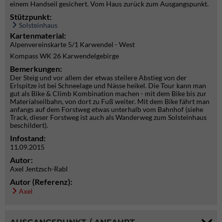
einem Handseil gesichert. Vom Haus zurück zum Ausgangspunkt.
Stützpunkt:
Solsteinhaus
Kartenmaterial:
Alpenvereinskarte 5/1 Karwendel - West
Kompass WK 26 Karwendelgebirge
Bemerkungen:
Der Steig und vor allem der etwas steilere Abstieg von der
Erlspitze ist bei Schneelage und Nässe heikel. Die Tour kann man
gut als Bike & Climb Kombination machen - mit dem Bike bis zur
Materialseilbahn, von dort zu Fuß weiter. Mit dem Bike fährt man
anfangs auf dem Forstweg etwas unterhalb vom Bahnhof (siehe
Track, dieser Forstweg ist auch als Wanderweg zum Solsteinhaus
beschildert).
Infostand:
11.09.2015
Autor:
Axel Jentzsch-Rabl
Autor (Referenz):
Axel