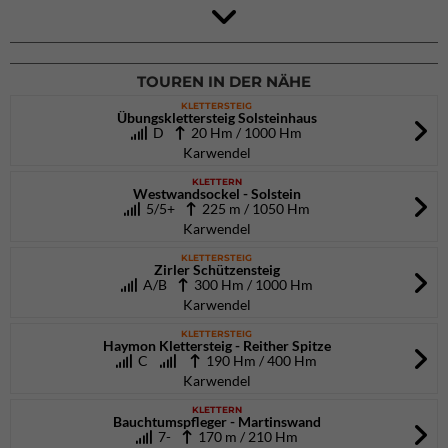
Rock Master Arco
Arco (IT)
02.10.2026
bis 04.10.2026
TOUREN IN DER NÄHE
KLETTERSTEIG
Übungsklettersteig Solsteinhaus
D
20 Hm / 1000 Hm
Karwendel
KLETTERN
Westwandsockel - Solstein
5/5+
225 m / 1050 Hm
Karwendel
KLETTERSTEIG
Zirler Schützensteig
A/B
300 Hm / 1000 Hm
Karwendel
KLETTERSTEIG
Haymon Klettersteig - Reither Spitze
C
190 Hm / 400 Hm
Karwendel
KLETTERN
Bauchtumspfleger - Martinswand
7-
170 m / 210 Hm