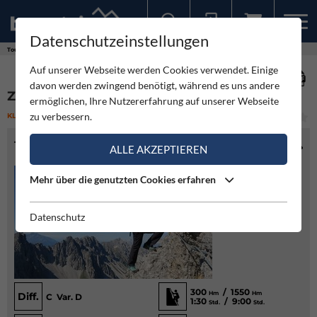
Datenschutzeinstellungen
Sollten Sie bereits ein Konto für unsere App haben, können Sie sich mit diesen Daten auch hier anmelden.
Touren
Klettersteig
Zirler Klettersteig
Auf unserer Webseite werden Cookies verwendet. Einige
davon werden zwingend benötigt, während es uns andere
ZIRLER KLETTERSTEIG
ermöglichen, Ihre Nutzererfahrung auf unserer Webseite
zu verbessern.
KLETTERSTEIG
(3)
MITTEL
TOURENINFO
ALLE AKZEPTIEREN
Mehr über die genutzten Cookies erfahren
Datenschutz
300
/ 1550
Hm
Hm
Diff.
C Var. D
1:30
/ 9:00
Std.
Std.