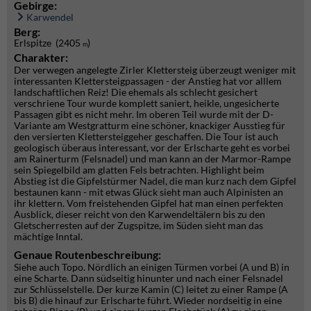
Gebirge:
Karwendel
Berg:
Erlspitze (2405
)
m
Charakter:
Der verwegen angelegte Zirler Klettersteig überzeugt weniger mit
interessanten Klettersteigpassagen - der Anstieg hat vor alllem
landschaftlichen Reiz! Die ehemals als schlecht gesichert
verschriene Tour wurde komplett saniert, heikle, ungesicherte
Passagen gibt es nicht mehr. Im oberen Teil wurde mit der D-
Variante am Westgratturm eine schöner, knackiger Ausstieg für
den versierten Klettersteiggeher geschaffen. Die Tour ist auch
geologisch überaus interessant, vor der Erlscharte geht es vorbei
am Rainerturm (Felsnadel) und man kann an der Marmor-Rampe
sein Spiegelbild am glatten Fels betrachten. Highlight beim
Abstieg ist die Gipfelstürmer Nadel, die man kurz nach dem Gipfel
bestaunen kann - mit etwas Glück sieht man auch Alpinisten an
ihr klettern. Vom freistehenden Gipfel hat man einen perfekten
Ausblick, dieser reicht von den Karwendeltälern bis zu den
Gletscherresten auf der Zugspitze, im Süden sieht man das
mächtige Inntal.
Genaue Routenbeschreibung:
Siehe auch Topo. Nördlich an einigen Türmen vorbei (A und B) in
eine Scharte. Dann südseitig hinunter und nach einer Felsnadel
zur Schlüsselstelle. Der kurze Kamin (C) leitet zu einer Rampe (A
bis B) die hinauf zur Erlscharte führt. Wieder nordseitig in eine