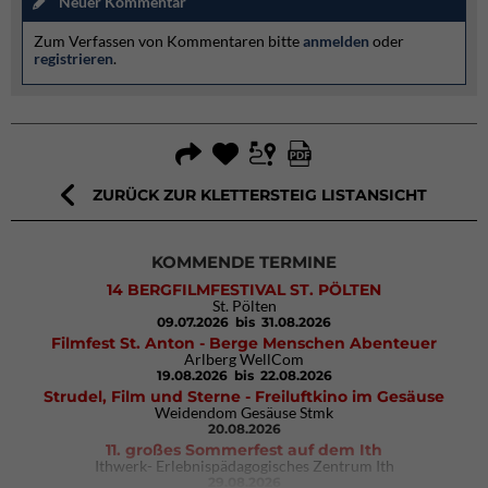
Neuer Kommentar
Zum Verfassen von Kommentaren bitte
anmelden
oder
registrieren
.
ZURÜCK ZUR KLETTERSTEIG LISTANSICHT
KOMMENDE TERMINE
14 BERGFILMFESTIVAL ST. PÖLTEN
St. Pölten
09.07.2026
bis 31.08.2026
Filmfest St. Anton - Berge Menschen Abenteuer
Arlberg WellCom
19.08.2026
bis 22.08.2026
Strudel, Film und Sterne - Freiluftkino im Gesäuse
Weidendom Gesäuse Stmk
20.08.2026
11. großes Sommerfest auf dem Ith
Ithwerk- Erlebnispädagogisches Zentrum Ith
29.08.2026