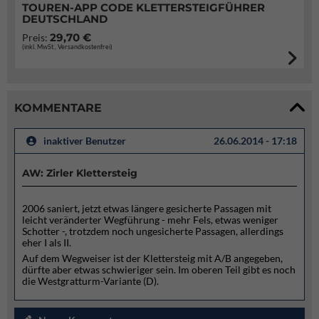
TOUREN-APP CODE KLETTERSTEIGFÜHRER
DEUTSCHLAND
29,70 €
Preis:
(inkl. MwSt., Versandkostenfrei)
KOMMENTARE
inaktiver Benutzer
26.06.2014 - 17:18
AW: Zirler Klettersteig
2006 saniert, jetzt etwas längere gesicherte Passagen mit
leicht veränderter Wegführung - mehr Fels, etwas weniger
Schotter -, trotzdem noch ungesicherte Passagen, allerdings
eher I als II.
Auf dem Wegweiser ist der Klettersteig mit A/B angegeben,
dürfte aber etwas schwieriger sein. Im oberen Teil gibt es noch
die Westgratturm-Variante (D).