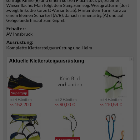
schräge Rinne (B) und einem kurzen Flachstück (A) zu einer
Wiesenfläche. Man folgt dem Steig zum sog. Westgratturm (dort
zweigt links die kurze D-Variante ab). Hinter dem Turm kurz zu
einem kleinen Scharterl (A/B), danach rinnenartig (A) und auf
Gehgelände hinauf zum Gipfel.
Erhalter:
AV Innsbruck
Ausrüstung:
Komplette Klettersteigausrüstung und Helm
i
Aktuelle Klettersteigausrüstung
Supergrip
bei 4 Händlern
bei 2 Händlern
bei 4 Händlern
152,20 €
90,00 €
110,54 €
ab
ab
ab