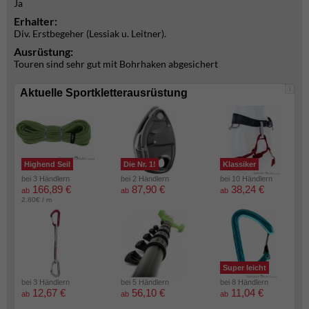
Ja
Erhalter:
Div. Erstbegeher (Lessiak u. Leitner).
Ausrüstung:
Touren sind sehr gut mit Bohrhaken abgesichert
i
Aktuelle Sportkletterausrüstung
Highend Seil
Die Nr. 1!
Klassiker
bei 3 Händlern
bei 2 Händlern
bei 10 Händlern
166,89 €
87,90 €
38,24 €
ab
ab
ab
2.80€ / m
Super leicht
bei 3 Händlern
bei 5 Händlern
bei 8 Händlern
12,67 €
56,10 €
11,04 €
ab
ab
ab