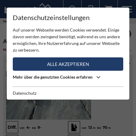
Datenschutzeinstellungen
Sollten Sie bereits ein Konto für unsere App haben, können Sie sich mit diesen Daten auch hier anmelden.
Touren
Klettergarten
Alpenvereins Klettergarten
Auf unserer Webseite werden Cookies verwendet. Einige
davon werden zwingend benötigt, während es uns andere
ALPENVEREINS KLETTERGARTEN
ermöglichen, Ihre Nutzererfahrung auf unserer Webseite
zu verbessern.
KLETTERGARTEN
(1)
LEICHT
TOURENINFO
ALLE AKZEPTIEREN
Mehr über die genutzten Cookies erfahren
Datenschutz
Diff.
4-
9-
12
70
von
bis
von
m
bis
m