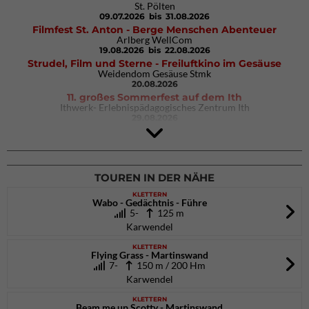
St. Pölten
09.07.2026
bis 31.08.2026
Filmfest St. Anton - Berge Menschen Abenteuer
Arlberg WellCom
19.08.2026
bis 22.08.2026
Strudel, Film und Sterne - Freiluftkino im Gesäuse
Weidendom Gesäuse Stmk
20.08.2026
11. großes Sommerfest auf dem Ith
Ithwerk- Erlebnispädagogisches Zentrum Ith
29.08.2026
Rock Master Arco
Arco (IT)
02.10.2026
bis 04.10.2026
TOUREN IN DER NÄHE
KLETTERN
Wabo - Gedächtnis - Führe
5-
125 m
Karwendel
KLETTERN
Flying Grass - Martinswand
7-
150 m / 200 Hm
Karwendel
KLETTERN
Beam me up Scotty - Martinswand