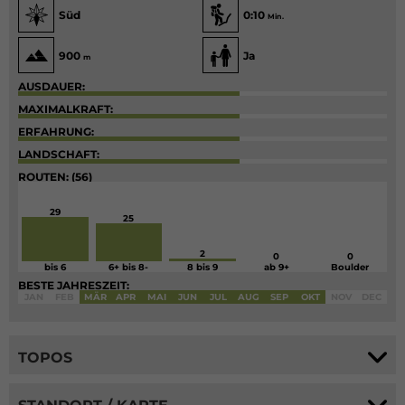
Süd
0:10
Min.
900
Ja
m
AUSDAUER:
MAXIMALKRAFT:
ERFAHRUNG:
LANDSCHAFT:
ROUTEN: (56)
29
25
2
0
0
bis 6
6+ bis 8-
8 bis 9
ab 9+
Boulder
BESTE JAHRESZEIT:
JAN
FEB
MÄR
APR
MAI
JUN
JUL
AUG
SEP
OKT
NOV
DEC
TOPOS