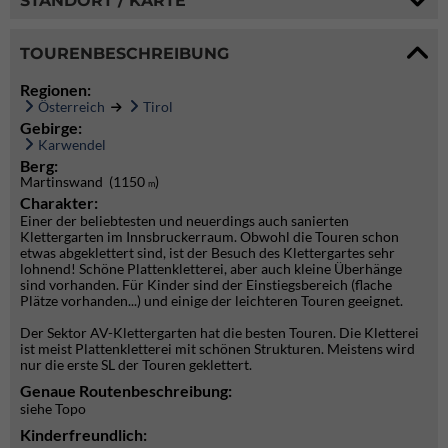
STANDORT / KARTE
TOURENBESCHREIBUNG
Regionen:
Österreich
Tirol
Gebirge:
Karwendel
Berg:
Martinswand (1150
)
m
Charakter:
Einer der beliebtesten und neuerdings auch sanierten
Klettergarten im Innsbruckerraum. Obwohl die Touren schon
etwas abgeklettert sind, ist der Besuch des Klettergartes sehr
lohnend! Schöne Plattenkletterei, aber auch kleine Überhänge
sind vorhanden. Für Kinder sind der Einstiegsbereich (flache
Plätze vorhanden...) und einige der leichteren Touren geeignet.
Der Sektor AV-Klettergarten hat die besten Touren. Die Kletterei
ist meist Plattenkletterei mit schönen Strukturen. Meistens wird
nur die erste SL der Touren geklettert.
Genaue Routenbeschreibung:
siehe Topo
Kinderfreundlich: