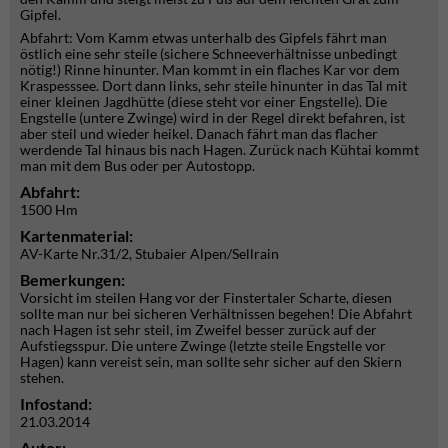
Gipfel.
Abfahrt: Vom Kamm etwas unterhalb des Gipfels fährt man
östlich eine sehr steile (sichere Schneeverhältnisse unbedingt
nötig!) Rinne hinunter. Man kommt in ein flaches Kar vor dem
Kraspesssee. Dort dann links, sehr steile hinunter in das Tal mit
einer kleinen Jagdhütte (diese steht vor einer Engstelle). Die
Engstelle (untere Zwinge) wird in der Regel direkt befahren, ist
aber steil und wieder heikel. Danach fährt man das flacher
werdende Tal hinaus bis nach Hagen. Zurück nach Kühtai kommt
man mit dem Bus oder per Autostopp.
Abfahrt:
1500 Hm
Kartenmaterial:
AV-Karte Nr.31/2, Stubaier Alpen/Sellrain
Bemerkungen:
Vorsicht im steilen Hang vor der Finstertaler Scharte, diesen
sollte man nur bei sicheren Verhältnissen begehen! Die Abfahrt
nach Hagen ist sehr steil, im Zweifel besser zurück auf der
Aufstiegsspur. Die untere Zwinge (letzte steile Engstelle vor
Hagen) kann vereist sein, man sollte sehr sicher auf den Skiern
stehen.
Infostand:
21.03.2014
Autor: