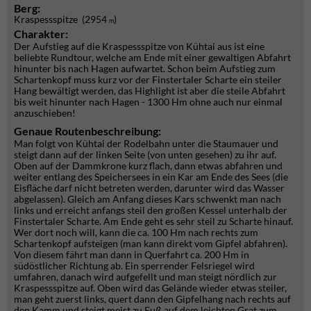
Berg:
Kraspessspitze (2954
)
m
Charakter:
Der Aufstieg auf die Kraspessspitze von Kühtai aus ist eine
beliebte Rundtour, welche am Ende mit einer gewaltigen Abfahrt
hinunter bis nach Hagen aufwartet. Schon beim Aufstieg zum
Schartenkopf muss kurz vor der Finstertaler Scharte ein steiler
Hang bewältigt werden, das Highlight ist aber die steile Abfahrt
bis weit hinunter nach Hagen - 1300 Hm ohne auch nur einmal
anzuschieben!
Genaue Routenbeschreibung:
Man folgt von Kühtai der Rodelbahn unter die Staumauer und
steigt dann auf der linken Seite (von unten gesehen) zu ihr auf.
Oben auf der Dammkrone kurz flach, dann etwas abfahren und
weiter entlang des Speichersees in ein Kar am Ende des Sees
(die
Eisfläche darf nicht betreten werden, darunter wird das Wasser
abgelassen)
.
Gleich am Anfang dieses Kars schwenkt man nach
links und erreicht anfangs steil den großen Kessel unterhalb der
Finstertaler Scharte. Am Ende geht es sehr steil zu Scharte hinauf.
Wer dort noch will, kann die ca. 100 Hm nach rechts zum
Schartenkopf aufsteigen (man kann direkt vom Gipfel abfahren).
Von diesem fährt man dann in Querfahrt ca. 200 Hm in
südöstlicher Richtung ab. Ein sperrender Felsriegel wird
umfahren, danach wird aufgefellt und man steigt nördlich zur
Kraspessspitze auf. Oben wird das Gelände wieder etwas steiler,
man geht zuerst links, quert dann den Gipfelhang nach rechts auf
den Kamm und steigt meist zu Fuß auf dem leichten Grat zum