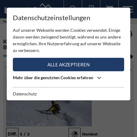
Datenschutzeinstellungen
Sollten Sie bereits ein Konto für unsere App haben, können Sie sich mit diesen Daten auch hier anmelden.
Touren
Skitour
Kraspessspitze - Rundtour von Kühtai bis Hagen
Auf unserer Webseite werden Cookies verwendet. Einige
davon werden zwingend benötigt, während es uns andere
KRASPESSSPITZE - RUNDTOUR VON KÜHTAI
ermöglichen, Ihre Nutzererfahrung auf unserer Webseite
BIS HAGEN
zu verbessern.
SKITOUR
(2)
MITTEL
ALLE AKZEPTIEREN
TOURENINFO
Mehr über die genutzten Cookies erfahren
Datenschutz
Diff.
3 / 3
Nordost