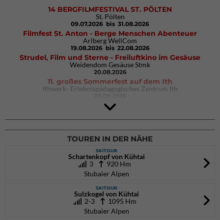
14 BERGFILMFESTIVAL ST. PÖLTEN
St. Pölten
09.07.2026
bis 31.08.2026
Filmfest St. Anton - Berge Menschen Abenteuer
Arlberg WellCom
19.08.2026
bis 22.08.2026
Strudel, Film und Sterne - Freiluftkino im Gesäuse
Weidendom Gesäuse Stmk
20.08.2026
11. großes Sommerfest auf dem Ith
Ithwerk- Erlebnispädagogisches Zentrum Ith
29.08.2026
4Blocs KIDS 2026
DAV Kletter- & Boulderzentrum München Süd (Thalkirchen)
26.09.2026
TOUREN IN DER NÄHE
SKITOUR
Schartenkopf von Kühtai
3
920 Hm
Stubaier Alpen
SKITOUR
Sulzkogel von Kühtai
2-3
1095 Hm
Stubaier Alpen