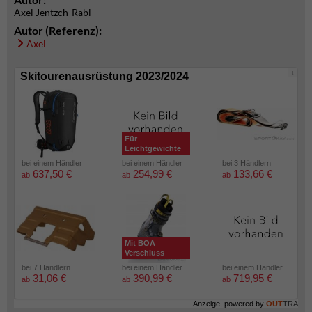
Axel Jentzch-Rabl
Autor (Referenz):
Axel
i
Skitourenausrüstung 2023/2024
Für
Leichtgewichte
bei einem Händler
bei einem Händler
bei 3 Händlern
637,50 €
254,99 €
133,66 €
ab
ab
ab
Mit BOA
Verschluss
bei 7 Händlern
bei einem Händler
bei einem Händler
31,06 €
390,99 €
719,95 €
ab
ab
ab
Anzeige, powered by
OUT
TRA