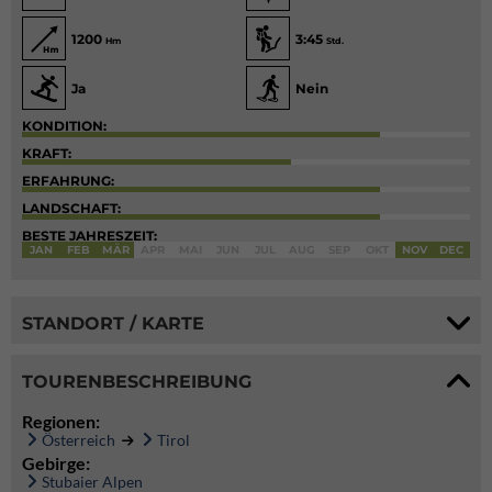
1200
3:45
Hm
Std.
Ja
Nein
KONDITION:
KRAFT:
ERFAHRUNG:
LANDSCHAFT:
BESTE JAHRESZEIT:
JAN
FEB
MÄR
APR
MAI
JUN
JUL
AUG
SEP
OKT
NOV
DEC
STANDORT / KARTE
TOURENBESCHREIBUNG
Regionen:
Österreich
Tirol
Gebirge:
Stubaier Alpen