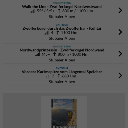
EISKLETTERN
Walk the Line - Zwölferkogel Nordwestwand
55° / 5/5+
800 m / 1100 Hm
Stubaier Alpen
SKITOUR
Zwölferkogel durch das Zwölferkar - Kühtai
4
1100 Hm
Stubaier Alpen
EISKLETTERN
Nordwandprinzessin - Zwölferkogel Nordwand
M5+
800 m / 1000 Hm
Stubaier Alpen
SKITOUR
Vordere Karlesspitze vom Längental Speicher
3
680 Hm
Stubaier Alpen